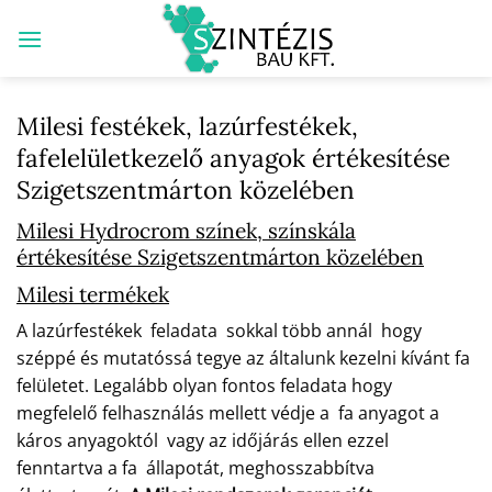
Skip
to
content
Milesi festékek, lazúrfestékek,
fafelelületkezelő anyagok értékesítése
Szigetszentmárton közelében
Milesi Hydrocrom színek, színskála
értékesítése Szigetszentmárton közelében
Milesi termékek
A lazúrfestékek feladata sokkal több annál hogy
széppé és mutatóssá tegye az általunk kezelni kívánt fa
felületet. Legalább olyan fontos feladata hogy
megfelelő felhasználás mellett védje a fa anyagot a
káros anyagoktól vagy az időjárás ellen ezzel
fenntartva a fa állapotát, meghosszabbítva