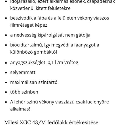
időjárásálló, ezért alkalmas esőnek, csapadéknak
közvetlenül kitett felületekre
beszívódik a fába és a felületen vékony viaszos
filmréteget képez
a nedvesség kipárolgását nem gátolja
biocidtartalmú, így megvédi a faanyagot a
különböző gombáktól
2
anyagszükséglet: 0,1 l /m
/réteg
selyemmatt
maximálisan színtartó
több színben
A fehér színű vékony viaszlazú csak lucfenyőre
alkalmas!
Milesi XGC 43/M fedőlakk értékesítése