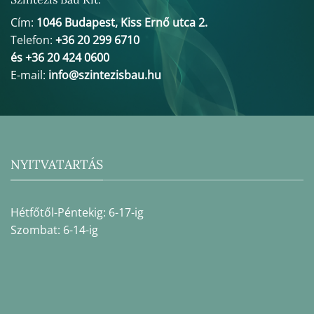
Cím:
1046 Budapest, Kiss Ernő utca 2.
Telefon:
+36 20 299 6710
és +36 20 424 0600
E-mail:
info@szintezisbau.hu
NYITVATARTÁS
Hétfőtől-Péntekig: 6-17-ig
Szombat: 6-14-ig