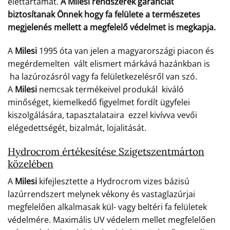
élettartamát.
A Milesi rendszerek garanciát
biztosítanak Önnek hogy fa felülete a természetes
megjelenés mellett a megfelelő védelmet is megkapja.
A
Milesi
1995 óta van jelen a magyarországi piacon és
megérdemelten vált elismert márkává hazánkban is
ha lazúrozásról vagy fa felületkezelésről van szó.
A
Milesi
nemcsak termékeivel produkál kiváló
minőséget, kiemelkedő figyelmet fordít ügyfelei
kiszolgálására, tapasztalataira ezzel kivívva vevői
elégedettségét, bizalmát, lojalitását.
Hydrocrom értékesítése Szigetszentmárton
közelében
A
Milesi
kifejlesztette a Hydrocrom vizes bázisú
lazúrrendszert melynek vékony és vastaglazúrjai
megfelelően alkalmasak kül- vagy beltéri fa felületek
védelmére. Maximális UV védelem mellet megfelelően