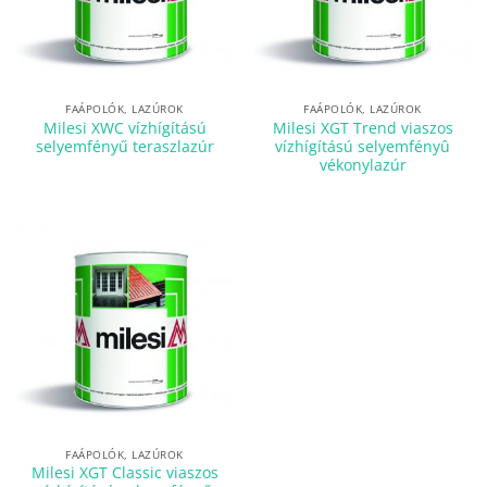
FAÁPOLÓK, LAZÚROK
FAÁPOLÓK, LAZÚROK
Milesi XWC vízhígítású
Milesi XGT Trend viaszos
selyemfényű teraszlazúr
vízhígítású selyemfényû
vékonylazúr
FAÁPOLÓK, LAZÚROK
Milesi XGT Classic viaszos