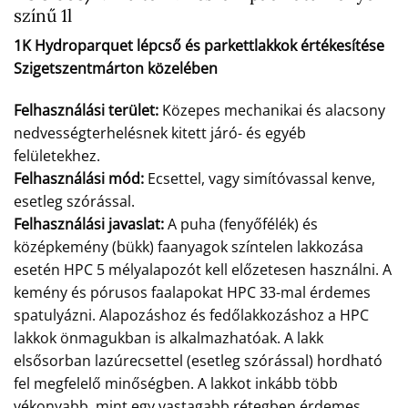
színű 1l
1K Hydroparquet lépcső és parkettlakkok értékesítése
Szigetszentmárton közelében
Felhasználási terület:
Közepes mechanikai és alacsony
nedvességterhelésnek kitett járó- és egyéb
felületekhez.
Felhasználási mód:
Ecsettel, vagy simítóvassal kenve,
esetleg szórással.
Felhasználási javaslat:
A puha (fenyőfélék) és
középkemény (bükk) faanyagok színtelen lakkozása
esetén HPC 5 mélyalapozót kell előzetesen használni. A
kemény és pórusos faalapokat HPC 33-mal érdemes
spatulyázni. Alapozáshoz és fedőlakkozáshoz a HPC
lakkok önmagukban is alkalmazhatóak. A lakk
elsősorban lazúrecsettel (esetleg szórással) hordható
fel megfelelő minőségben. A lakkot inkább több
vékonyabb, mint egy vastagabb rétegben érdemes