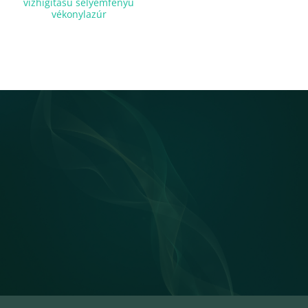
vízhígítású selyemfényű
vékonylazúr