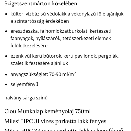
Szigetszentmárton közelében
kültéri vízbázisú védőlakk a vékonylazú fölé ajánljuk
a színtartósság érdekében
ereszdeszka, fa homlokzatburkolat, kertészeti
faanyagok, nyílászárók, tetőszerkezeti elemek
felületkezelésére
ezenkívül kerti bútorok, kerti pavilonok, pergolák,
szaletlik festésére ajánljuk
2
anyagszükséglet: 70-90 ml/m
selyemfényű
halvány sárga színű
Clou Munkalap keményolaj 750ml
Milesi HPC 31 vizes parketta lakk fényes
Milesi HPC 33 vizes parketta lakk selyemfényű