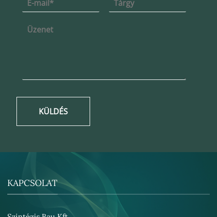
KÜLDÉS
KAPCSOLAT
Szintézis Bau Kft.