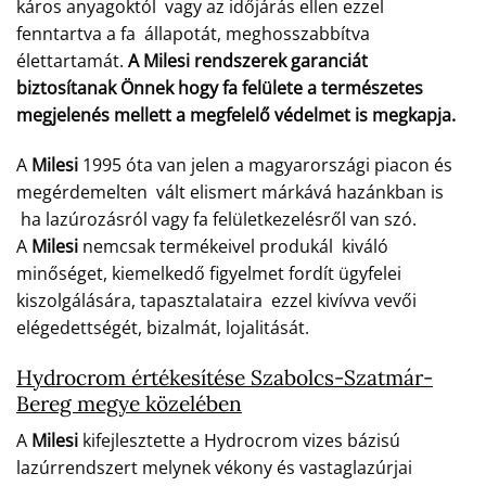
káros anyagoktól vagy az időjárás ellen ezzel
fenntartva a fa állapotát, meghosszabbítva
élettartamát.
A Milesi rendszerek garanciát
biztosítanak Önnek hogy fa felülete a természetes
megjelenés mellett a megfelelő védelmet is megkapja.
A
Milesi
1995 óta van jelen a magyarországi piacon és
megérdemelten vált elismert márkává hazánkban is
ha lazúrozásról vagy fa felületkezelésről van szó.
A
Milesi
nemcsak termékeivel produkál kiváló
minőséget, kiemelkedő figyelmet fordít ügyfelei
kiszolgálására, tapasztalataira ezzel kivívva vevői
elégedettségét, bizalmát, lojalitását.
Hydrocrom értékesítése Szabolcs-Szatmár-
Bereg megye közelében
A
Milesi
kifejlesztette a Hydrocrom vizes bázisú
lazúrrendszert melynek vékony és vastaglazúrjai