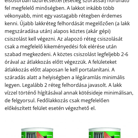
elsősorban lazúrecsettel (esetleg szórással) hordható
fel megfelelő minőségben. A lakkot inkább több
vékonyabb, mint egy vastagabb rétegben érdemes
kenni. Újabb lakkréteg felhordását megelőzően (a lakk
megszáradása után) alapos köztes (akár gépi)
csiszolást kell végezni. Az alapozó réteg csiszolását
csak a megfelelő kikeményedési fok elérése után
szabad megkezdeni. A köztes csiszolást legfeljebb 2-6
órával az átlakkozás előtt végezzük. A felületeket
átlakkozás előtt alaposan le kell portalanítani. A
száradás alatt a helyiségben a légáramlás minimális
legyen. Legalább 2 réteg felhordása javasolt. A lakk
vízzel történő hígításával annak kötésideje minimálisan,
de felgyorsul. Fedőlakkozás csak megfelelően
előkészített felület esetén végezhető el.