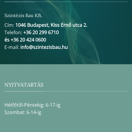
Szintézis Bau Kft.
Cím:
1046 Budapest, Kiss Ernő utca 2.
Telefon:
+36 20 299 6710
és +36 20 424 0600
E-mail:
info@szintezisbau.hu
NYITVATARTÁS
Hétfőtől-Péntekig: 6-17-ig
Szombat: 6-14-ig