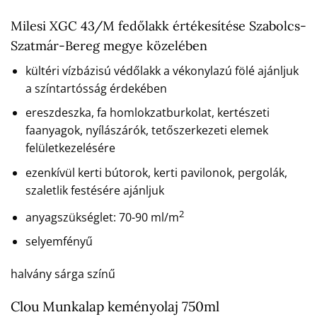
Milesi XGC 43/M fedőlakk értékesítése Szabolcs-
Szatmár-Bereg megye közelében
kültéri vízbázisú védőlakk a vékonylazú fölé ajánljuk
a színtartósság érdekében
ereszdeszka, fa homlokzatburkolat, kertészeti
faanyagok, nyílászárók, tetőszerkezeti elemek
felületkezelésére
ezenkívül kerti bútorok, kerti pavilonok, pergolák,
szaletlik festésére ajánljuk
2
anyagszükséglet: 70-90 ml/m
selyemfényű
halvány sárga színű
Clou Munkalap keményolaj 750ml