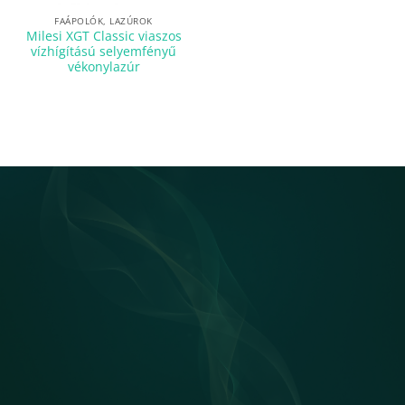
FAÁPOLÓK, LAZÚROK
Milesi XGT Classic viaszos
vízhígítású selyemfényű
vékonylazúr