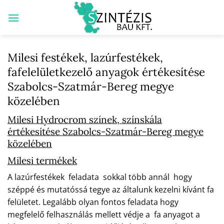
Skip
to
content
Milesi festékek, lazúrfestékek,
fafelelületkezelő anyagok értékesítése
Szabolcs-Szatmár-Bereg megye
közelében
Milesi Hydrocrom színek, színskála
értékesítése Szabolcs-Szatmár-Bereg megye
közelében
Milesi termékek
A lazúrfestékek feladata sokkal több annál hogy
széppé és mutatóssá tegye az általunk kezelni kívánt fa
felületet. Legalább olyan fontos feladata hogy
megfelelő felhasználás mellett védje a fa anyagot a