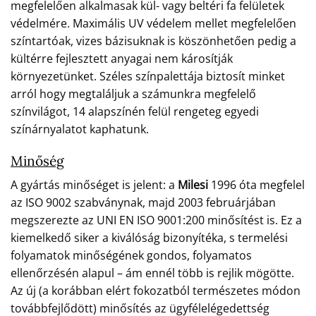
megfelelően alkalmasak kül- vagy beltéri fa felületek
védelmére. Maximális UV védelem mellet megfelelően
színtartóak, vizes bázisuknak is köszönhetően pedig a
kültérre fejlesztett anyagai nem károsítják
környezetünket. Széles színpalettája biztosít minket
arról hogy megtaláljuk a számunkra megfelelő
színvilágot, 14 alapszínén felül rengeteg egyedi
színárnyalatot kaphatunk.
Minőség
A gyártás minőséget is jelent: a
Milesi
1996 óta megfelel
az ISO 9002 szabványnak, majd 2003 februárjában
megszerezte az UNI EN ISO 9001:200 minősítést is. Ez a
kiemelkedő siker a kiválóság bizonyítéka, s termelési
folyamatok minőségének gondos, folyamatos
ellenőrzésén alapul – ám ennél több is rejlik mögötte.
Az új (a korábban elért fokozatból természetes módon
továbbfejlődött) minősítés az ügyfélelégedettség