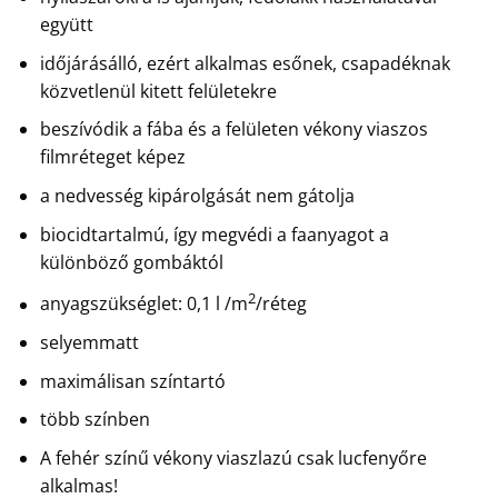
együtt
időjárásálló, ezért alkalmas esőnek, csapadéknak
közvetlenül kitett felületekre
beszívódik a fába és a felületen vékony viaszos
filmréteget képez
a nedvesség kipárolgását nem gátolja
biocidtartalmú, így megvédi a faanyagot a
különböző gombáktól
2
anyagszükséglet: 0,1 l /m
/réteg
selyemmatt
maximálisan színtartó
több színben
A fehér színű vékony viaszlazú csak lucfenyőre
alkalmas!