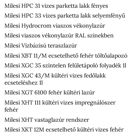
Milesi HPC 31 vizes parketta lakk fényes
Milesi HPC 33 vizes parketta lakk selyemfényű
Milesi Hydrocrom viaszos vékonylazúr
Milesi viaszos vékonylazúr RAL színekben
Milesi Vízbázisú teraszlazúr
Milesi XBT 11/M ecsetelhető fehér töltőalapozó
Milesi XGC 35 színtelen felületápoló folyadék 1l
Milesi XGC 43/M kültéri vizes fedőlakk
ecseteléshez 1l
Milesi XGT 6100 fehér kültéri lazúr
Milesi XHT 111 kültéri vizes impregnálószer
fehér
Milesi XHT vastaglazúr rendszer
Milesi XKT 12M ecsetelhető kültéri vizes fehér