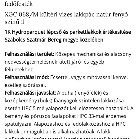
fedőfesték
XGC 068/M kültéri vizes lakkpác natúr fenyő
színű 1l
1K Hydroparquet lépcső és parkettlakkok értékesítése
Szabolcs-Szatmár-Bereg megye közelében
Felhasználási terület:
Közepes mechanikai és alacsony
nedvességterhelésnek kitett járó- és egyéb
felületekhez.
Felhasználási mód:
Ecsettel, vagy simítóvassal kenve,
esetleg szórással.
Felhasználási javaslat:
A puha (fenyőfélék) és
középkemény (bükk) faanyagok színtelen lakkozása
esetén HPC 5 mélyalapozót kell előzetesen használni. A
kemény és pórusos faalapokat HPC 33-mal érdemes
spatulyázni. Alapozáshoz és fedőlakkozáshoz a HPC
lakkok önmagukban is alkalmazhatóak. A lakk