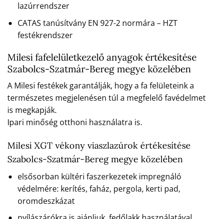
lazúrrendszer
CATAS tanúsítvány EN 927-2 normára – HZT
festékrendszer
Milesi fafelelületkezelő anyagok értékesítése
Szabolcs-Szatmár-Bereg megye közelében
A Milesi festékek garantálják, hogy a fa felületeink a
természetes megjelenésen túl a megfelelő favédelmet
is megkapják.
Ipari minőség otthoni használatra is.
Milesi XGT vékony viaszlazúrok értékesítése
Szabolcs-Szatmár-Bereg megye közelében
elsősorban kültéri faszerkezetek impregnáló
védelmére: kerítés, faház, pergola, kerti pad,
oromdeszkázat
nyílászárókra is ajánljuk, fedőlakk használatával