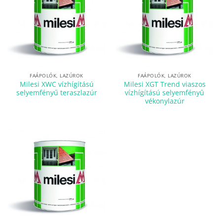
FAÁPOLÓK, LAZÚROK
FAÁPOLÓK, LAZÚROK
Milesi XWC vízhígítású
Milesi XGT Trend viaszos
selyemfényű teraszlazúr
vízhígítású selyemfényû
vékonylazúr