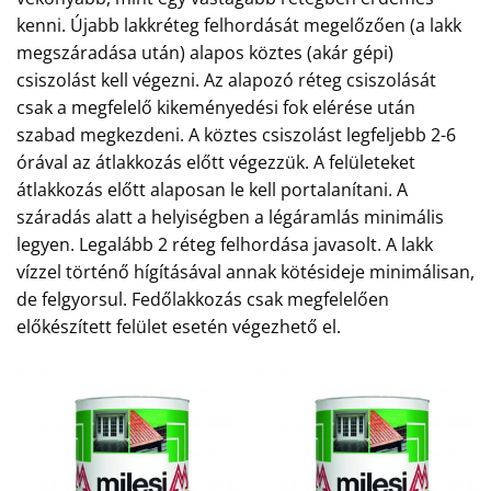
kenni. Újabb lakkréteg felhordását megelőzően (a lakk
megszáradása után) alapos köztes (akár gépi)
csiszolást kell végezni. Az alapozó réteg csiszolását
csak a megfelelő kikeményedési fok elérése után
szabad megkezdeni. A köztes csiszolást legfeljebb 2-6
órával az átlakkozás előtt végezzük. A felületeket
átlakkozás előtt alaposan le kell portalanítani. A
száradás alatt a helyiségben a légáramlás minimális
legyen. Legalább 2 réteg felhordása javasolt. A lakk
vízzel történő hígításával annak kötésideje minimálisan,
de felgyorsul. Fedőlakkozás csak megfelelően
előkészített felület esetén végezhető el.