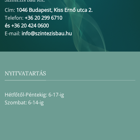
Cím:
1046 Budapest, Kiss Ernő utca 2.
Telefon:
+36 20 299 6710
és +36 20 424 0600
E-mail:
info@szintezisbau.hu
NYITVATARTÁS
Hétfőtől-Péntekig: 6-17-ig
Szombat: 6-14-ig