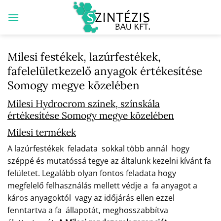
Skip
to
content
Milesi festékek, lazúrfestékek,
fafelelületkezelő anyagok értékesítése
Somogy megye közelében
Milesi Hydrocrom színek, színskála
értékesítése Somogy megye közelében
Milesi termékek
A lazúrfestékek feladata sokkal több annál hogy
széppé és mutatóssá tegye az általunk kezelni kívánt fa
felületet. Legalább olyan fontos feladata hogy
megfelelő felhasználás mellett védje a fa anyagot a
káros anyagoktól vagy az időjárás ellen ezzel
fenntartva a fa állapotát, meghosszabbítva