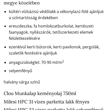
megye közelében
kültéri vízbázisú védőlakk a vékonylazú fölé ajánljuk
a színtartósság érdekében
ereszdeszka, fa homlokzatburkolat, kertészeti
faanyagok, nyílászárók, tetőszerkezeti elemek
felületkezelésére
ezenkívül kerti bútorok, kerti pavilonok, pergolák,
szaletlik festésére ajánljuk
2
anyagszükséglet: 70-90 ml/m
selyemfényű
halvány sárga színű
Clou Munkalap keményolaj 750ml
Milesi HPC 31 vizes parketta lakk fényes
Milesi HPC 33 vizes parketta lakk selyemfényű