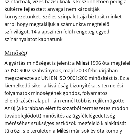
színtartóak, vizes bázisuknak is köszönhetően pedig a
kültérre fejlesztett anyagai nem károsítják
környezetünket. Széles színpalettája biztosít minket
arról hogy megtaláljuk a számunkra megfelelő
színvilágot, 14 alapszínén felül rengeteg egyedi
színárnyalatot kaphatunk.
Minőség
A gyártás minőséget is jelent: a
Milesi
1996 óta megfelel
az ISO 9002 szabványnak, majd 2003 februárjában
megszerezte az UNI EN ISO 9001:200 minősítést is. Ez a
kiemelkedő siker a kiválóság bizonyítéka, s termelési
folyamatok minőségének gondos, folyamatos
ellenőrzésén alapul – ám ennél több is rejlik mögötte.
Az új (a korábban elért fokozatból természetes módon
továbbfejlődött) minősítés az ügyfélelégedettség
méréséhez szükséges eszközök megfelelő kialakítását
tükrözi, s e területen a
Milesi
már sok év óta komoly