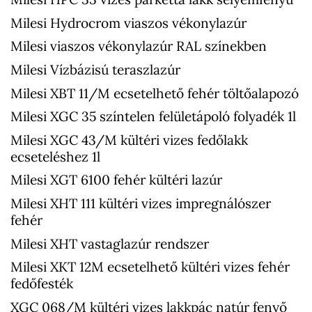
Milesi Hydrocrom viaszos vékonylazúr
Milesi viaszos vékonylazúr RAL színekben
Milesi Vízbázisú teraszlazúr
Milesi XBT 11/M ecsetelhető fehér töltőalapozó
Milesi XGC 35 színtelen felületápoló folyadék 1l
Milesi XGC 43/M kültéri vizes fedőlakk
ecseteléshez 1l
Milesi XGT 6100 fehér kültéri lazúr
Milesi XHT 111 kültéri vizes impregnálószer
fehér
Milesi XHT vastaglazúr rendszer
Milesi XKT 12M ecsetelhető kültéri vizes fehér
fedőfesték
XGC 068/M kültéri vizes lakkpác natúr fenyő