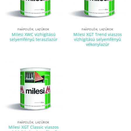
FAÁPOLÓK, LAZÚROK
FAÁPOLÓK, LAZÚROK
Milesi XWC vízhígítású
Milesi XGT Trend viaszos
selyemfényű teraszlazúr
vízhígítású selyemfényû
vékonylazúr
FAÁPOLÓK, LAZÚROK
Milesi XGT Classic viaszos