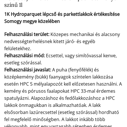
színű 1l
1K Hydroparquet lépcső és parkettlakkok értékesítése
Somogy megye közelében
Felhasználási terület:
Közepes mechanikai és alacsony
nedvességterhelésnek kitett járó- és egyéb
felületekhez.
Felhasználási mód:
Ecsettel, vagy simítóvassal kenve,
esetleg szórással.
Felhasználási javaslat:
A puha (fenyőfélék) és
középkemény (bükk) faanyagok színtelen lakkozása
esetén HPC 5 mélyalapozót kell előzetesen használni. A
kemény és pórusos faalapokat HPC 33-mal érdemes
spatulyázni. Alapozáshoz és fedőlakkozáshoz a HPC
lakkok önmagukban is alkalmazhatóak. A lakk
elsősorban lazúrecsettel (esetleg szórással) hordható
fel megfelelő minőségben. A lakkot inkább több
vékonyabb, mint egy vastagabb rétegben érdemes