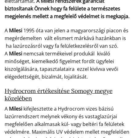
élettartamát.
A Milesi rendszerek garanciát
biztosítanak Önnek hogy fa felülete a természetes
megjelenés mellett a megfelelő védelmet is megkapja.
A
Milesi
1995 óta van jelen a magyarországi piacon és
megérdemelten vált elismert márkává hazánkban is
ha lazúrozásról vagy fa felületkezelésről van szó.
A
Milesi
nemcsak termékeivel produkál kiváló
minőséget, kiemelkedő figyelmet fordít ügyfelei
kiszolgálására, tapasztalataira ezzel kivívva vevői
elégedettségét, bizalmát, lojalitását.
Hydrocrom értékesítése Somogy megye
közelében
A
Milesi
kifejlesztette a Hydrocrom vizes bázisú
lazúrrendszert melynek vékony és vastaglazúrjai
megfelelően alkalmasak kül- vagy beltéri fa felületek
védelmére. Maximális UV védelem mellet megfelelően