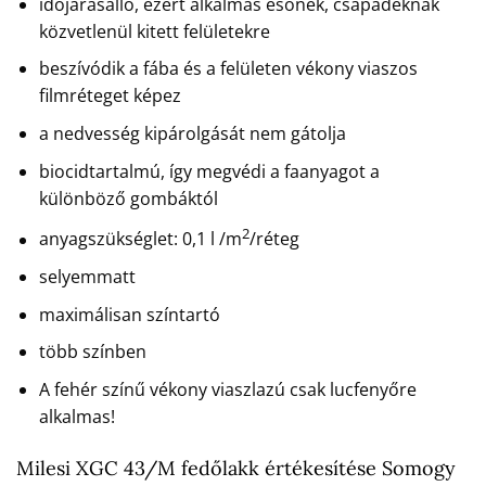
időjárásálló, ezért alkalmas esőnek, csapadéknak
közvetlenül kitett felületekre
beszívódik a fába és a felületen vékony viaszos
filmréteget képez
a nedvesség kipárolgását nem gátolja
biocidtartalmú, így megvédi a faanyagot a
különböző gombáktól
2
anyagszükséglet: 0,1 l /m
/réteg
selyemmatt
maximálisan színtartó
több színben
A fehér színű vékony viaszlazú csak lucfenyőre
alkalmas!
Milesi XGC 43/M fedőlakk értékesítése Somogy