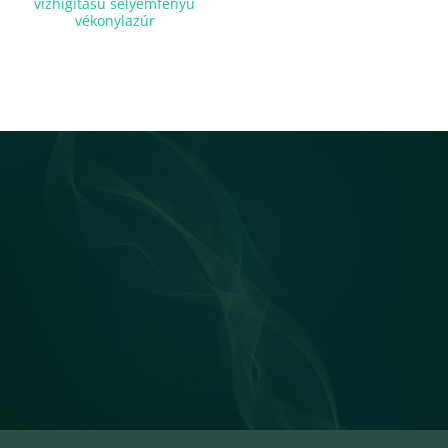
vízhígítású selyemfényű
vékonylazúr