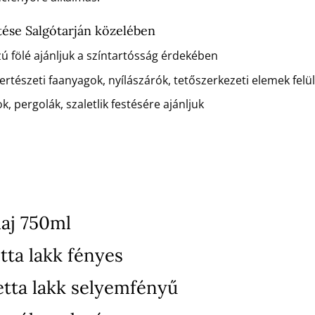
ése Salgótarján közelében
zú fölé ajánljuk a színtartósság érdekében
rtészeti faanyagok, nyílászárók, tetőszerkezeti elemek felü
k, pergolák, szaletlik festésére ajánljuk
aj 750ml
tta lakk fényes
etta lakk selyemfényű