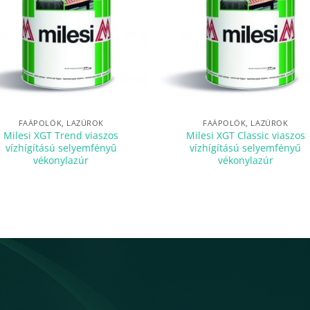
FAÁPOLÓK, LAZÚROK
FAÁPOLÓK, LAZÚROK
Milesi XGT Trend viaszos
Milesi XGT Classic viaszos
vízhígítású selyemfényû
vízhígítású selyemfényű
vékonylazúr
vékonylazúr