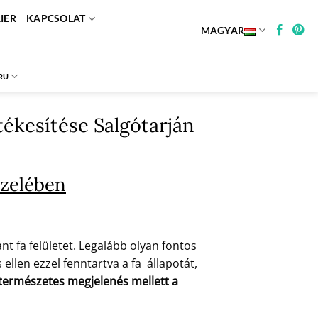
IER
KAPCSOLAT
MAGYAR
RU
tékesítése Salgótarján
özelében
t fa felületet. Legalább olyan fontos
ellen ezzel fenntartva a fa állapotát,
a természetes megjelenés mellett a