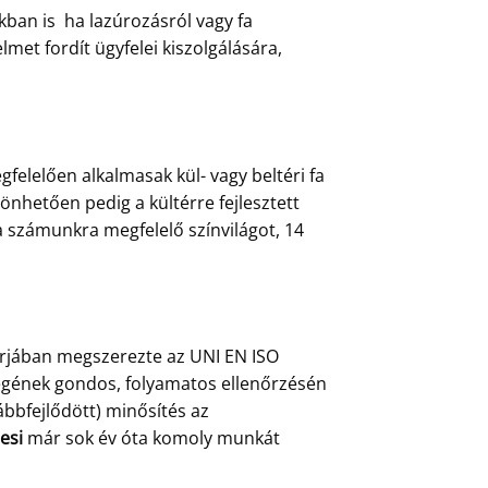
ban is ha lazúrozásról vagy fa
et fordít ügyfelei kiszolgálására,
felelően alkalmasak kül- vagy beltéri fa
önhetően pedig a kültérre fejlesztett
a számunkra megfelelő színvilágot, 14
árjában megszerezte az UNI EN ISO
őségének gondos, folyamatos ellenőrzésén
ábbfejlődött) minősítés az
esi
már sok év óta komoly munkát