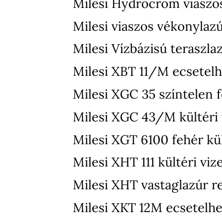
Milesi Hydrocrom viaszo
Milesi viaszos vékonylaz
Milesi Vízbázisú teraszla
Milesi XBT 11/M ecsetelh
Milesi XGC 35 színtelen f
Milesi XGC 43/M kültéri v
Milesi XGT 6100 fehér kül
Milesi XHT 111 kültéri vi
Milesi XHT vastaglazúr r
Milesi XKT 12M ecsetelhet