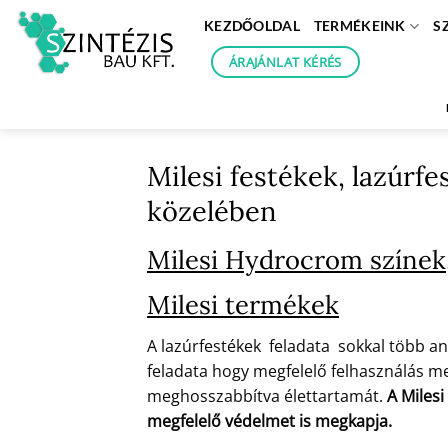
Skip
KEZDŐOLDAL
TERMÉKEINK
S
to
content
ÁRAJÁNLAT KÉRÉS
Milesi festékek, lazúrfe
közelében
Milesi Hydrocrom színek,
Milesi termékek
A lazúrfestékek feladata sokkal több an
feladata hogy megfelelő felhasználás mel
meghosszabbítva élettartamát.
A Milesi
megfelelő védelmet is megkapja.