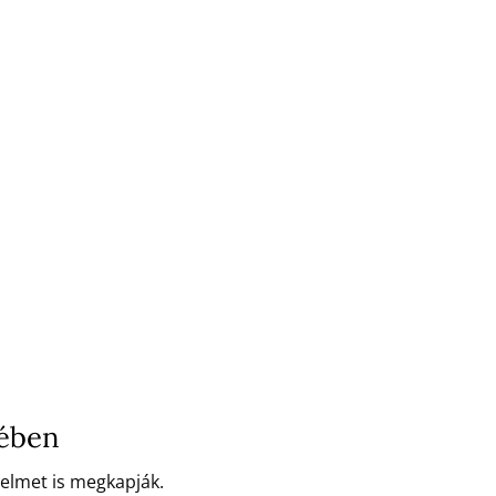
lében
delmet is megkapják.