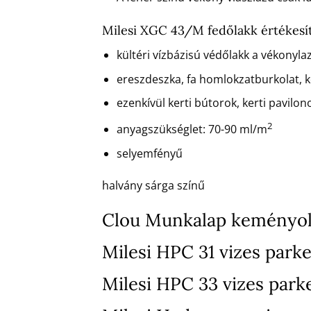
Milesi XGC 43/M fedőlakk értékesít
kültéri vízbázisú védőlakk a vékonyla
ereszdeszka, fa homlokzatburkolat, ke
ezenkívül kerti bútorok, kerti pavilono
2
anyagszükséglet: 70-90 ml/m
selyemfényű
halvány sárga színű
Clou Munkalap keményol
Milesi HPC 31 vizes parke
Milesi HPC 33 vizes park