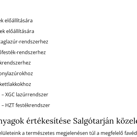
k előállítására
k előállítására
staglazúr-rendszerhez
dőfesték-rendszerhez
kkrendszerhez
konylazúrokhoz
rkettlakkokhoz
 – XGC lazúrrendszer
 – HZT festékrendszer
anyagok értékesítése Salgótarján köze
 felületeink a természetes megjelenésen túl a megfelelő favé