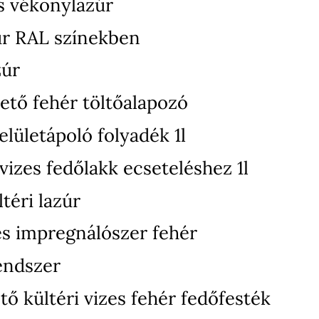
s vékonylazúr
úr RAL színekben
zúr
ető fehér töltőalapozó
elületápoló folyadék 1l
izes fedőlakk ecseteléshez 1l
téri lazúr
zes impregnálószer fehér
endszer
ő kültéri vizes fehér fedőfesték