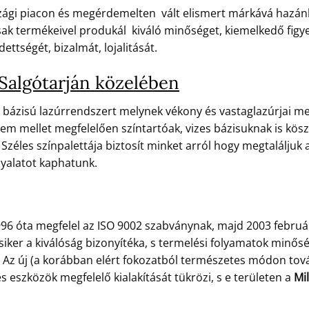
zági piacon és megérdemelten vált elismert márkává hazánk
k termékeivel produkál kiváló minőséget, kiemelkedő figyelm
ettségét, bizalmát, lojalitását.
Salgótarján közelében
 bázisú lazúrrendszert melynek vékony és vastaglazúrjai meg
em mellet megfelelően színtartóak, vizes bázisuknak is kösz
Széles színpalettája biztosít minket arról hogy megtaláljuk 
nyalatot kaphatunk.
96 óta megfelel az ISO 9002 szabványnak, majd 2003 febru
 siker a kiválóság bizonyítéka, s termelési folyamatok min
e. Az új (a korábban elért fokozatból természetes módon tov
eszközök megfelelő kialakítását tükrözi, s e területen a
Mil