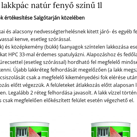
lakkpác natúr fenyő színű 1l
k értékesítése Salgótarján közelében
 és alacsony nedvességterhelésnek kitett járó- és egyéb fe
vassal kenve, esetleg szórással.
k) és középkemény (bükk) faanyagok színtelen lakkozása es
okat HPC 33-mal érdemes spatulyázni. Alapozáshoz és fed
zúrecsettel (esetleg szórással) hordható fel megfelelő minő
nni. Újabb lakkréteg felhordását megelőzően (a lakk megsz
eg csiszolását csak a megfelelő kikeményedési fok elérése ut
ozás előtt végezzük. A felületeket átlakkozás előtt alaposan l
n. Legalább 2 réteg felhordása javasolt. A lakk vízzel törté
 csak megfelelően előkészített felület esetén végezhető el.