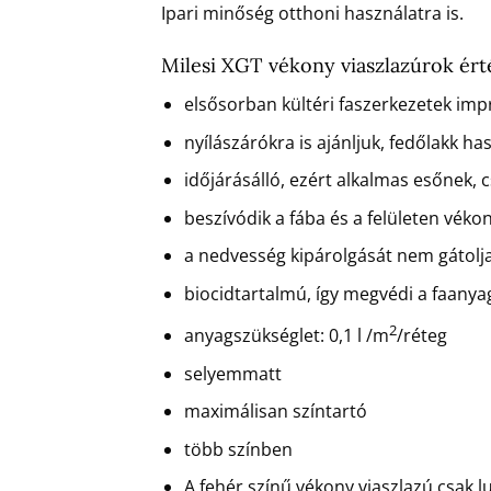
Ipari minőség otthoni használatra is.
Milesi XGT vékony viaszlazúrok ért
elsősorban kültéri faszerkezetek imp
nyílászárókra is ajánljuk, fedőlakk ha
időjárásálló, ezért alkalmas esőnek, 
beszívódik a fába és a felületen véko
a nedvesség kipárolgását nem gátolj
biocidtartalmú, így megvédi a faany
2
anyagszükséglet: 0,1 l /m
/réteg
selyemmatt
maximálisan színtartó
több színben
A fehér színű vékony viaszlazú csak l