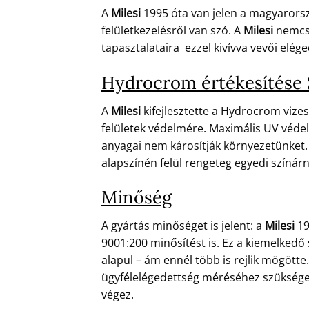
A
Milesi
1995 óta van jelen a magyarors
felületkezelésről van szó. A
Milesi
nemcsa
tapasztalataira ezzel kivívva vevői eléged
Hydrocrom értékesítése 
A
Milesi
kifejlesztette a Hydrocrom vizes
felületek védelmére. Maximális UV védel
anyagai nem károsítják környezetünket. 
alapszínén felül rengeteg egyedi színár
Minőség
A gyártás minőséget is jelent: a
Milesi
19
9001:200 minősítést is. Ez a kiemelkedő
alapul – ám ennél több is rejlik mögött
ügyfélelégedettség méréséhez szükséges 
végez.