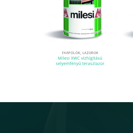
FAÁPOLÓK, LAZÚROK
Milesi XWC vízhígítású
selyemfényű teraszlazúr