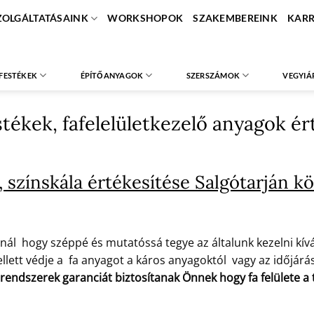
ZOLGÁLTATÁSAINK
WORKSHOPOK
SZAKEMBEREINK
KARR
FESTÉKEK
ÉPÍTŐANYAGOK
SZERSZÁMOK
VEGYIÁ
stékek, fafelelületkezelő anyagok ér
 színskála értékesítése Salgótarján k
nál hogy széppé és mutatóssá tegye az általunk kezelni kíván
lett védje a fa anyagot a káros anyagoktól vagy az időjárás 
 rendszerek garanciát biztosítanak Önnek hogy fa felülete 