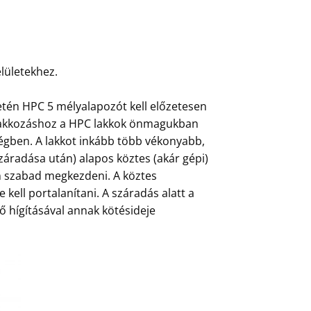
lületekhez.
etén HPC 5 mélyalapozót kell előzetesen
őlakkozáshoz a HPC lakkok önmagukban
ségben. A lakkot inkább több vékonyabb,
áradása után) alapos köztes (akár gépi)
án szabad megkezdeni. A köztes
e kell portalanítani. A száradás alatt a
nő hígításával annak kötésideje