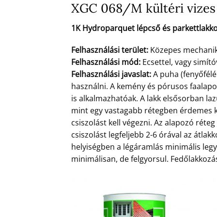
XGC 068/M kültéri vizes 
1K Hydroparquet lépcső és parkettlakko
Felhasználási terület:
Közepes mechanikai
Felhasználási mód:
Ecsettel, vagy simító
Felhasználási javaslat:
A puha (fenyőfélé
használni. A kemény és pórusos faalap
is alkalmazhatóak. A lakk elsősorban la
mint egy vastagabb rétegben érdemes ke
csiszolást kell végezni. Az alapozó rét
csiszolást legfeljebb 2-6 órával az átlakk
helyiségben a légáramlás minimális legye
minimálisan, de felgyorsul. Fedőlakkozás