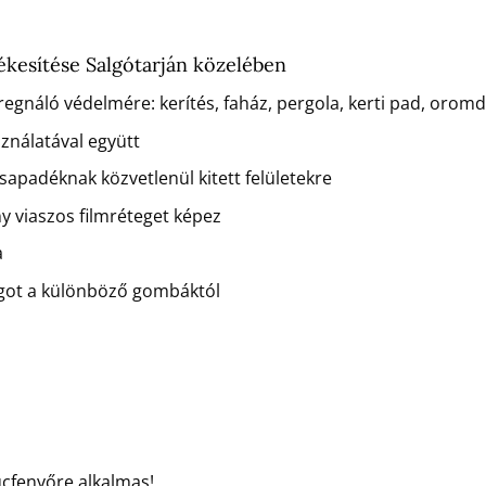
ékesítése Salgótarján közelében
regnáló védelmére: kerítés, faház, pergola, kerti pad, orom
sználatával együtt
csapadéknak közvetlenül kitett felületekre
ny viaszos filmréteget képez
a
agot a különböző gombáktól
ucfenyőre alkalmas!