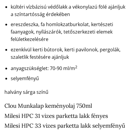
kültéri vízbázisú védőlakk a vékonylazú fölé ajánljuk
a színtartósság érdekében
ereszdeszka, fa homlokzatburkolat, kertészeti
faanyagok, nyílászárók, tetőszerkezeti elemek
felületkezelésére
ezenkívül kerti bútorok, kerti pavilonok, pergolák,
szaletlik festésére ajánljuk
2
anyagszükséglet: 70-90 ml/m
selyemfényű
halvány sárga színű
Clou Munkalap keményolaj 750ml
Milesi HPC 31 vizes parketta lakk fényes
Milesi HPC 33 vizes parketta lakk selyemfényű