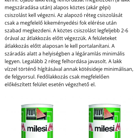
megszáradása után) alapos köztes (akár gépi)
csiszolást kell végezni. Az alapozó réteg csiszolását
csak a megfelelő kikeményedési fok elérése után
szabad megkezdeni. A köztes csiszolást legfeljebb 2-6
órával az átlakkozás előtt végezzük. A felületeket
átlakkozás előtt alaposan le kell portalanítani. A
száradás alatt a helyiségben a légáramlás minimális
legyen. Legalább 2 réteg felhordása javasolt. A lakk
vízzel történő hígításával annak kötésideje minimálisan,
de felgyorsul. Fedőlakkozás csak megfelelően
előkészített felület esetén végezhető el.