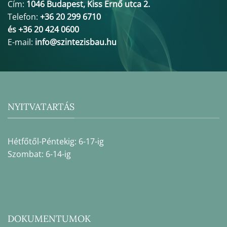
Cím:
1046 Budapest, Kiss Ernő utca 2.
Telefon:
+36 20 299 6710
és +36 20 424 0600
E-mail:
info@szintezisbau.hu
NYITVATARTÁS
Hétfőtől-Péntekig: 6-17-ig
Szombat: 6-14-ig
DOKUMENTUMOK