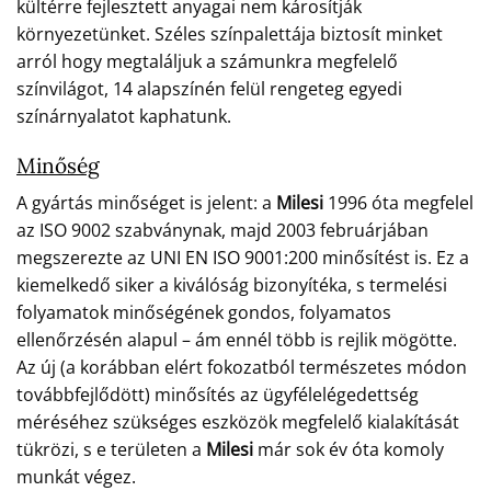
kültérre fejlesztett anyagai nem károsítják
környezetünket. Széles színpalettája biztosít minket
arról hogy megtaláljuk a számunkra megfelelő
színvilágot, 14 alapszínén felül rengeteg egyedi
színárnyalatot kaphatunk.
Minőség
A gyártás minőséget is jelent: a
Milesi
1996 óta megfelel
az ISO 9002 szabványnak, majd 2003 februárjában
megszerezte az UNI EN ISO 9001:200 minősítést is. Ez a
kiemelkedő siker a kiválóság bizonyítéka, s termelési
folyamatok minőségének gondos, folyamatos
ellenőrzésén alapul – ám ennél több is rejlik mögötte.
Az új (a korábban elért fokozatból természetes módon
továbbfejlődött) minősítés az ügyfélelégedettség
méréséhez szükséges eszközök megfelelő kialakítását
tükrözi, s e területen a
Milesi
már sok év óta komoly
munkát végez.