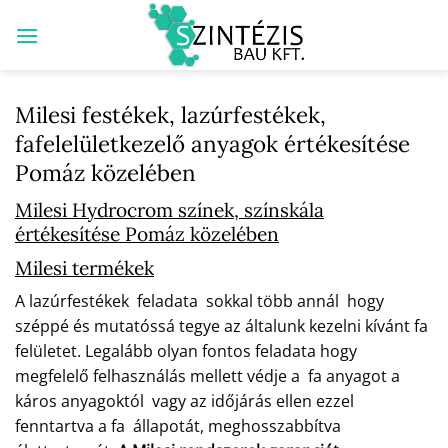
Skip
to
content
Milesi festékek, lazúrfestékek,
fafelelületkezelő anyagok értékesítése
Pomáz közelében
Milesi Hydrocrom színek, színskála
értékesítése Pomáz közelében
Milesi termékek
A lazúrfestékek feladata sokkal több annál hogy
széppé és mutatóssá tegye az általunk kezelni kívánt fa
felületet. Legalább olyan fontos feladata hogy
megfelelő felhasználás mellett védje a fa anyagot a
káros anyagoktól vagy az időjárás ellen ezzel
fenntartva a fa állapotát, meghosszabbítva