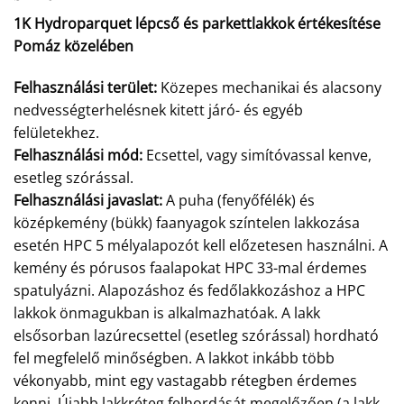
1K Hydroparquet lépcső és parkettlakkok értékesítése
Pomáz közelében
Felhasználási terület:
Közepes mechanikai és alacsony
nedvességterhelésnek kitett járó- és egyéb
felületekhez.
Felhasználási mód:
Ecsettel, vagy simítóvassal kenve,
esetleg szórással.
Felhasználási javaslat:
A puha (fenyőfélék) és
középkemény (bükk) faanyagok színtelen lakkozása
esetén HPC 5 mélyalapozót kell előzetesen használni. A
kemény és pórusos faalapokat HPC 33-mal érdemes
spatulyázni. Alapozáshoz és fedőlakkozáshoz a HPC
lakkok önmagukban is alkalmazhatóak. A lakk
elsősorban lazúrecsettel (esetleg szórással) hordható
fel megfelelő minőségben. A lakkot inkább több
vékonyabb, mint egy vastagabb rétegben érdemes
kenni. Újabb lakkréteg felhordását megelőzően (a lakk