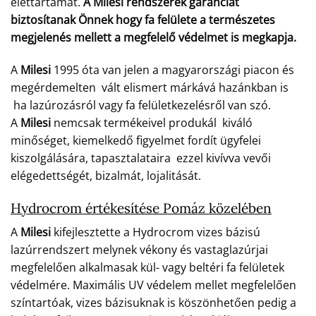
élettartamát.
A Milesi rendszerek garanciát
biztosítanak Önnek hogy fa felülete a természetes
megjelenés mellett a megfelelő védelmet is megkapja.
A
Milesi
1995 óta van jelen a magyarországi piacon és
megérdemelten vált elismert márkává hazánkban is
ha lazúrozásról vagy fa felületkezelésről van szó.
A
Milesi
nemcsak termékeivel produkál kiváló
minőséget, kiemelkedő figyelmet fordít ügyfelei
kiszolgálására, tapasztalataira ezzel kivívva vevői
elégedettségét, bizalmát, lojalitását.
Hydrocrom értékesítése Pomáz közelében
A
Milesi
kifejlesztette a Hydrocrom vizes bázisú
lazúrrendszert melynek vékony és vastaglazúrjai
megfelelően alkalmasak kül- vagy beltéri fa felületek
védelmére. Maximális UV védelem mellet megfelelően
színtartóak, vizes bázisuknak is köszönhetően pedig a