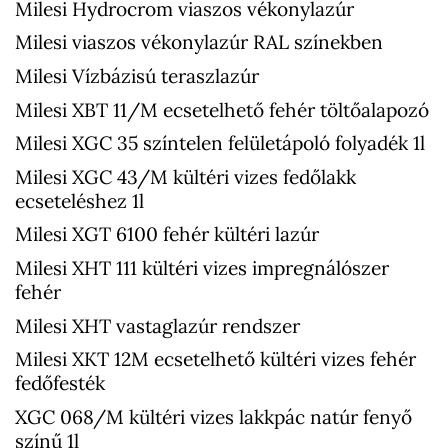
Milesi Hydrocrom viaszos vékonylazúr
Milesi viaszos vékonylazúr RAL színekben
Milesi Vízbázisú teraszlazúr
Milesi XBT 11/M ecsetelhető fehér töltőalapozó
Milesi XGC 35 színtelen felületápoló folyadék 1l
Milesi XGC 43/M kültéri vizes fedőlakk
ecseteléshez 1l
Milesi XGT 6100 fehér kültéri lazúr
Milesi XHT 111 kültéri vizes impregnálószer
fehér
Milesi XHT vastaglazúr rendszer
Milesi XKT 12M ecsetelhető kültéri vizes fehér
fedőfesték
XGC 068/M kültéri vizes lakkpác natúr fenyő
színű 1l