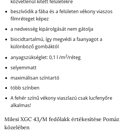
közvetlenül kitett felületekre
beszívódik a fába és a felületen vékony viaszos
filmréteget képez
a nedvesség kipárolgását nem gátolja
biocidtartalmú, így megvédi a faanyagot a
különböző gombáktól
2
anyagszükséglet: 0,1 l /m
/réteg
selyemmatt
maximálisan színtartó
több színben
A fehér színű vékony viaszlazú csak lucfenyőre
alkalmas!
Milesi XGC 43/M fedőlakk értékesítése Pomáz
közelében