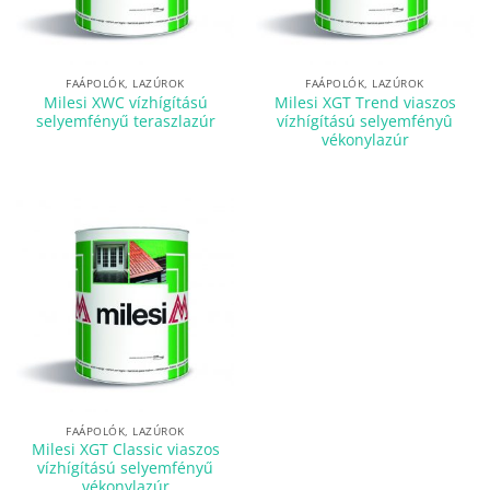
FAÁPOLÓK, LAZÚROK
FAÁPOLÓK, LAZÚROK
Milesi XWC vízhígítású
Milesi XGT Trend viaszos
selyemfényű teraszlazúr
vízhígítású selyemfényû
vékonylazúr
FAÁPOLÓK, LAZÚROK
Milesi XGT Classic viaszos
vízhígítású selyemfényű
vékonylazúr