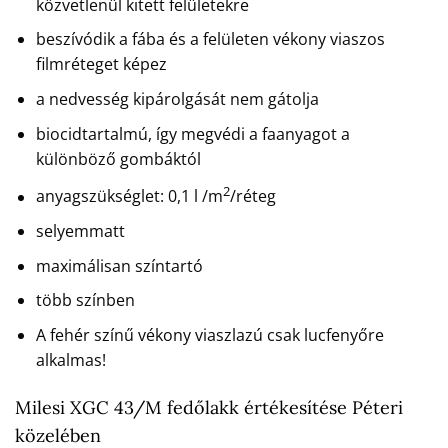
közvetlenül kitett felületekre
beszívódik a fába és a felületen vékony viaszos
filmréteget képez
a nedvesség kipárolgását nem gátolja
biocidtartalmú, így megvédi a faanyagot a
különböző gombáktól
2
anyagszükséglet: 0,1 l /m
/réteg
selyemmatt
maximálisan színtartó
több színben
A fehér színű vékony viaszlazú csak lucfenyőre
alkalmas!
Milesi XGC 43/M fedőlakk értékesítése Péteri
közelében