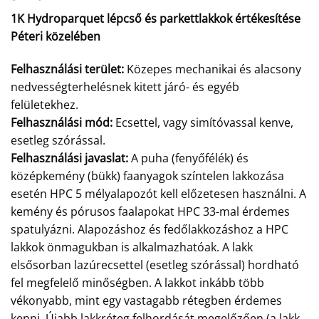
1K Hydroparquet lépcső és parkettlakkok értékesítése
Péteri közelében
Felhasználási terület:
Közepes mechanikai és alacsony
nedvességterhelésnek kitett járó- és egyéb
felületekhez.
Felhasználási mód:
Ecsettel, vagy simítóvassal kenve,
esetleg szórással.
Felhasználási javaslat:
A puha (fenyőfélék) és
középkemény (bükk) faanyagok színtelen lakkozása
esetén HPC 5 mélyalapozót kell előzetesen használni. A
kemény és pórusos faalapokat HPC 33-mal érdemes
spatulyázni. Alapozáshoz és fedőlakkozáshoz a HPC
lakkok önmagukban is alkalmazhatóak. A lakk
elsősorban lazúrecsettel (esetleg szórással) hordható
fel megfelelő minőségben. A lakkot inkább több
vékonyabb, mint egy vastagabb rétegben érdemes
kenni. Újabb lakkréteg felhordását megelőzően (a lakk