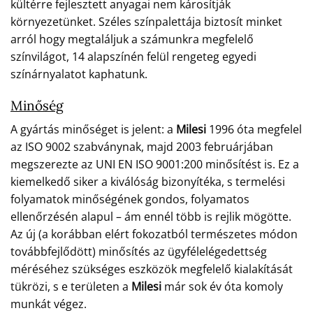
kültérre fejlesztett anyagai nem károsítják
környezetünket. Széles színpalettája biztosít minket
arról hogy megtaláljuk a számunkra megfelelő
színvilágot, 14 alapszínén felül rengeteg egyedi
színárnyalatot kaphatunk.
Minőség
A gyártás minőséget is jelent: a
Milesi
1996 óta megfelel
az ISO 9002 szabványnak, majd 2003 februárjában
megszerezte az UNI EN ISO 9001:200 minősítést is. Ez a
kiemelkedő siker a kiválóság bizonyítéka, s termelési
folyamatok minőségének gondos, folyamatos
ellenőrzésén alapul – ám ennél több is rejlik mögötte.
Az új (a korábban elért fokozatból természetes módon
továbbfejlődött) minősítés az ügyfélelégedettség
méréséhez szükséges eszközök megfelelő kialakítását
tükrözi, s e területen a
Milesi
már sok év óta komoly
munkát végez.