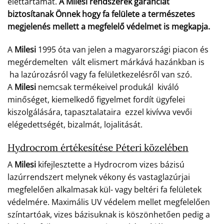
élettartamát.
A Milesi rendszerek garanciát
biztosítanak Önnek hogy fa felülete a természetes
megjelenés mellett a megfelelő védelmet is megkapja.
A
Milesi
1995 óta van jelen a magyarországi piacon és
megérdemelten vált elismert márkává hazánkban is
ha lazúrozásról vagy fa felületkezelésről van szó.
A
Milesi
nemcsak termékeivel produkál kiváló
minőséget, kiemelkedő figyelmet fordít ügyfelei
kiszolgálására, tapasztalataira ezzel kivívva vevői
elégedettségét, bizalmát, lojalitását.
Hydrocrom értékesítése Péteri közelében
A
Milesi
kifejlesztette a Hydrocrom vizes bázisú
lazúrrendszert melynek vékony és vastaglazúrjai
megfelelően alkalmasak kül- vagy beltéri fa felületek
védelmére. Maximális UV védelem mellet megfelelően
színtartóak, vizes bázisuknak is köszönhetően pedig a