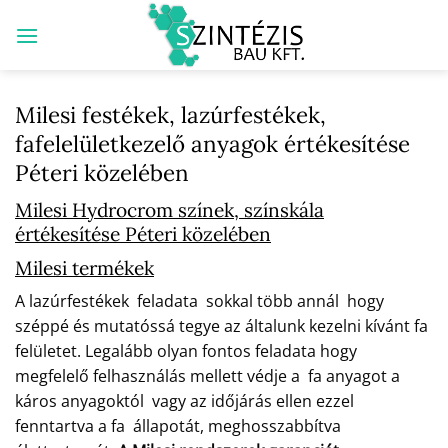
Skip
to
content
Milesi festékek, lazúrfestékek,
fafelelületkezelő anyagok értékesítése
Péteri közelében
Milesi Hydrocrom színek, színskála
értékesítése Péteri közelében
Milesi termékek
A lazúrfestékek feladata sokkal több annál hogy
széppé és mutatóssá tegye az általunk kezelni kívánt fa
felületet. Legalább olyan fontos feladata hogy
megfelelő felhasználás mellett védje a fa anyagot a
káros anyagoktól vagy az időjárás ellen ezzel
fenntartva a fa állapotát, meghosszabbítva