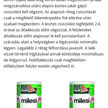
megszáradása után) alapos köztes (akár gépi)
csiszolást kell végezni. Az alapozó réteg csiszolását
csak a megfelelő kikeményedési fok elérése után
szabad megkezdeni. A köztes csiszolást legfeljebb 2-6
órával az átlakkozás előtt végezzük. A felületeket
átlakkozás előtt alaposan le kell portalanítani. A
száradás alatt a helyiségben a légáramlás minimális
legyen. Legalább 2 réteg felhordása javasolt. A lakk
vízzel történő hígításával annak kötésideje minimálisan,
de felgyorsul. Fedőlakkozás csak megfelelően
előkészített felület esetén végezhető el.