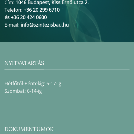
Cím:
1046 Budapest, Kiss Ernő utca 2.
Telefon:
+36 20 299 6710
és +36 20 424 0600
E-mail:
info@szintezisbau.hu
NYITVATARTÁS
Hétfőtől-Péntekig: 6-17-ig
Szombat: 6-14-ig
DOKUMENTUMOK