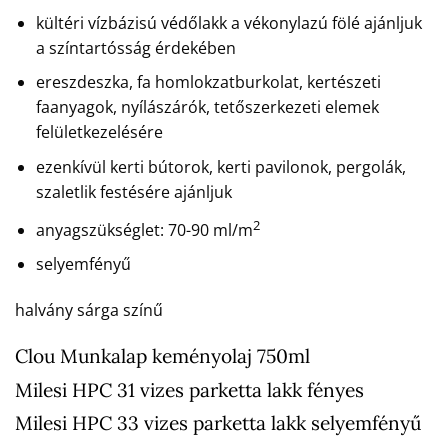
kültéri vízbázisú védőlakk a vékonylazú fölé ajánljuk
a színtartósság érdekében
ereszdeszka, fa homlokzatburkolat, kertészeti
faanyagok, nyílászárók, tetőszerkezeti elemek
felületkezelésére
ezenkívül kerti bútorok, kerti pavilonok, pergolák,
szaletlik festésére ajánljuk
2
anyagszükséglet: 70-90 ml/m
selyemfényű
halvány sárga színű
Clou Munkalap keményolaj 750ml
Milesi HPC 31 vizes parketta lakk fényes
Milesi HPC 33 vizes parketta lakk selyemfényű