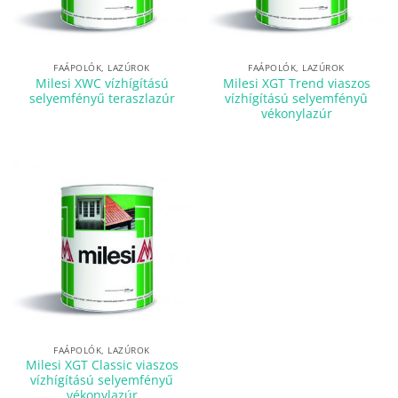
FAÁPOLÓK, LAZÚROK
FAÁPOLÓK, LAZÚROK
Milesi XWC vízhígítású
Milesi XGT Trend viaszos
selyemfényű teraszlazúr
vízhígítású selyemfényû
vékonylazúr
FAÁPOLÓK, LAZÚROK
Milesi XGT Classic viaszos
vízhígítású selyemfényű
vékonylazúr