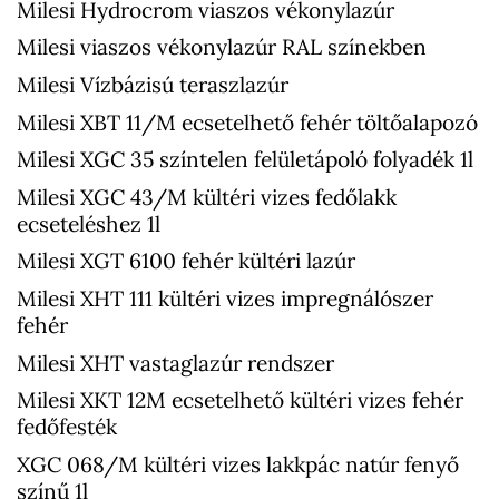
Milesi Hydrocrom viaszos vékonylazúr
Milesi viaszos vékonylazúr RAL színekben
Milesi Vízbázisú teraszlazúr
Milesi XBT 11/M ecsetelhető fehér töltőalapozó
Milesi XGC 35 színtelen felületápoló folyadék 1l
Milesi XGC 43/M kültéri vizes fedőlakk
ecseteléshez 1l
Milesi XGT 6100 fehér kültéri lazúr
Milesi XHT 111 kültéri vizes impregnálószer
fehér
Milesi XHT vastaglazúr rendszer
Milesi XKT 12M ecsetelhető kültéri vizes fehér
fedőfesték
XGC 068/M kültéri vizes lakkpác natúr fenyő
színű 1l