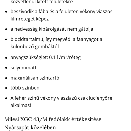
közvetlenül kitett felületekre
beszívódik a fába és a felületen vékony viaszos
filmréteget képez
a nedvesség kipárolgását nem gátolja
biocidtartalmú, így megvédi a faanyagot a
különböző gombáktól
2
anyagszükséglet: 0,1 l /m
/réteg
selyemmatt
maximálisan színtartó
több színben
A fehér színű vékony viaszlazú csak lucfenyőre
alkalmas!
Milesi XGC 43/M fedőlakk értékesítése
Nyársapát közelében