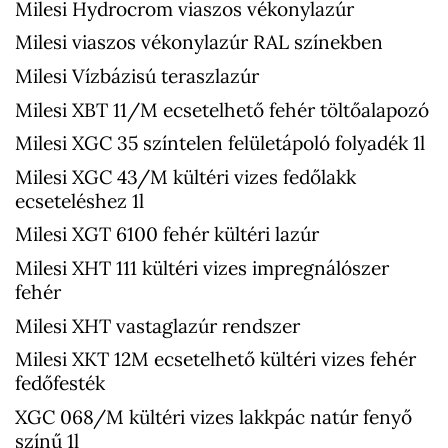
Milesi Hydrocrom viaszos vékonylazúr
Milesi viaszos vékonylazúr RAL színekben
Milesi Vízbázisú teraszlazúr
Milesi XBT 11/M ecsetelhető fehér töltőalapozó
Milesi XGC 35 színtelen felületápoló folyadék 1l
Milesi XGC 43/M kültéri vizes fedőlakk
ecseteléshez 1l
Milesi XGT 6100 fehér kültéri lazúr
Milesi XHT 111 kültéri vizes impregnálószer
fehér
Milesi XHT vastaglazúr rendszer
Milesi XKT 12M ecsetelhető kültéri vizes fehér
fedőfesték
XGC 068/M kültéri vizes lakkpác natúr fenyő
színű 1l