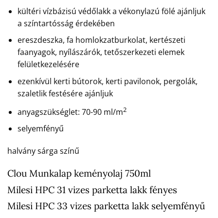
kültéri vízbázisú védőlakk a vékonylazú fölé ajánljuk
a színtartósság érdekében
ereszdeszka, fa homlokzatburkolat, kertészeti
faanyagok, nyílászárók, tetőszerkezeti elemek
felületkezelésére
ezenkívül kerti bútorok, kerti pavilonok, pergolák,
szaletlik festésére ajánljuk
2
anyagszükséglet: 70-90 ml/m
selyemfényű
halvány sárga színű
Clou Munkalap keményolaj 750ml
Milesi HPC 31 vizes parketta lakk fényes
Milesi HPC 33 vizes parketta lakk selyemfényű