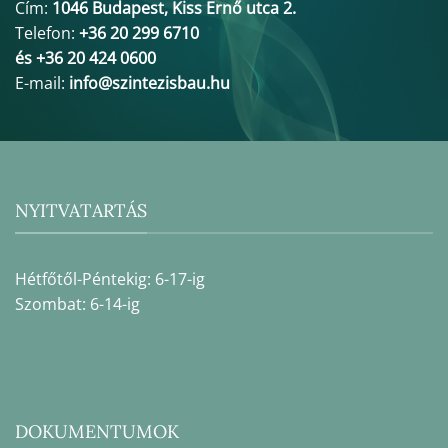
Cím:
1046 Budapest, Kiss Ernő utca 2.
Telefon:
+36 20 299 6710
és +36 20 424 0600
E-mail:
info@szintezisbau.hu
NYITVATARTÁS
Hétfőtől-Péntekig: 6-17-ig
Szombat: 6-14-ig
DOKUMENTUMOK