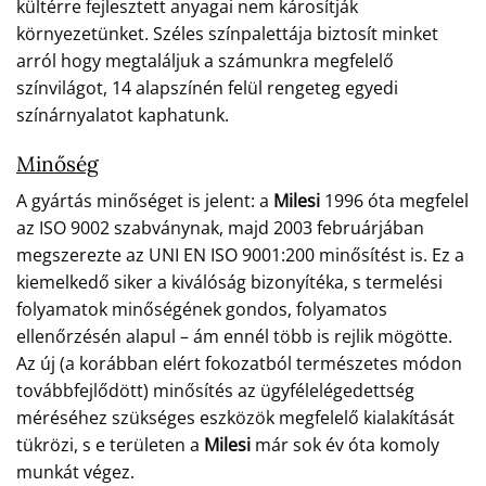
kültérre fejlesztett anyagai nem károsítják
környezetünket. Széles színpalettája biztosít minket
arról hogy megtaláljuk a számunkra megfelelő
színvilágot, 14 alapszínén felül rengeteg egyedi
színárnyalatot kaphatunk.
Minőség
A gyártás minőséget is jelent: a
Milesi
1996 óta megfelel
az ISO 9002 szabványnak, majd 2003 februárjában
megszerezte az UNI EN ISO 9001:200 minősítést is. Ez a
kiemelkedő siker a kiválóság bizonyítéka, s termelési
folyamatok minőségének gondos, folyamatos
ellenőrzésén alapul – ám ennél több is rejlik mögötte.
Az új (a korábban elért fokozatból természetes módon
továbbfejlődött) minősítés az ügyfélelégedettség
méréséhez szükséges eszközök megfelelő kialakítását
tükrözi, s e területen a
Milesi
már sok év óta komoly
munkát végez.