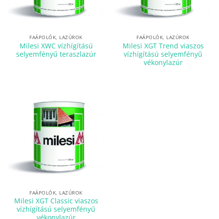
FAÁPOLÓK, LAZÚROK
FAÁPOLÓK, LAZÚROK
Milesi XWC vízhígítású
Milesi XGT Trend viaszos
selyemfényű teraszlazúr
vízhígítású selyemfényû
vékonylazúr
FAÁPOLÓK, LAZÚROK
Milesi XGT Classic viaszos
vízhígítású selyemfényű
vékonylazúr