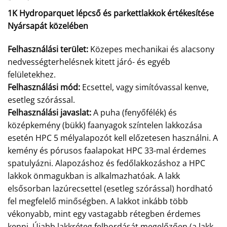
1K Hydroparquet lépcső és parkettlakkok értékesítése
Nyársapát közelében
Felhasználási terület:
Közepes mechanikai és alacsony
nedvességterhelésnek kitett járó- és egyéb
felületekhez.
Felhasználási mód:
Ecsettel, vagy simítóvassal kenve,
esetleg szórással.
Felhasználási javaslat:
A puha (fenyőfélék) és
középkemény (bükk) faanyagok színtelen lakkozása
esetén HPC 5 mélyalapozót kell előzetesen használni. A
kemény és pórusos faalapokat HPC 33-mal érdemes
spatulyázni. Alapozáshoz és fedőlakkozáshoz a HPC
lakkok önmagukban is alkalmazhatóak. A lakk
elsősorban lazúrecsettel (esetleg szórással) hordható
fel megfelelő minőségben. A lakkot inkább több
vékonyabb, mint egy vastagabb rétegben érdemes
kenni. Újabb lakkréteg felhordását megelőzően (a lakk