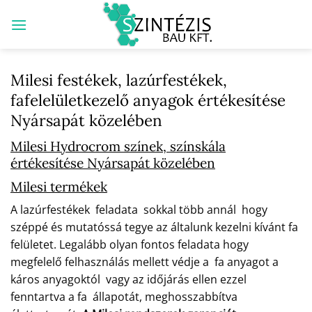
Skip
to
content
Milesi festékek, lazúrfestékek,
fafelelületkezelő anyagok értékesítése
Nyársapát közelében
Milesi Hydrocrom színek, színskála
értékesítése Nyársapát közelében
Milesi termékek
A lazúrfestékek feladata sokkal több annál hogy
széppé és mutatóssá tegye az általunk kezelni kívánt fa
felületet. Legalább olyan fontos feladata hogy
megfelelő felhasználás mellett védje a fa anyagot a
káros anyagoktól vagy az időjárás ellen ezzel
fenntartva a fa állapotát, meghosszabbítva