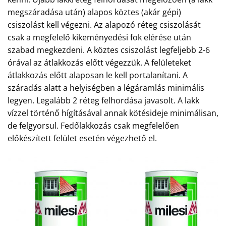
megszáradása után) alapos köztes (akár gépi)
csiszolást kell végezni. Az alapozó réteg csiszolását
csak a megfelelő kikeményedési fok elérése után
szabad megkezdeni. A köztes csiszolást legfeljebb 2-6
órával az átlakkozás előtt végezzük. A felületeket
átlakkozás előtt alaposan le kell portalanítani. A
száradás alatt a helyiségben a légáramlás minimális
legyen. Legalább 2 réteg felhordása javasolt. A lakk
vízzel történő hígításával annak kötésideje minimálisan,
de felgyorsul. Fedőlakkozás csak megfelelően
előkészített felület esetén végezhető el.