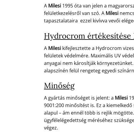
A
Milesi
1995 óta van jelen a magyarors
felületkezelésről van szó. A
Milesi
nemcsa
tapasztalataira ezzel kivívva vevői eléged
Hydrocrom értékesítése
A
Milesi
kifejlesztette a Hydrocrom vizes
felületek védelmére. Maximális UV védel
anyagai nem károsítják környezetünket. 
alapszínén felül rengeteg egyedi színár
Minőség
A gyártás minőséget is jelent: a
Milesi
19
9001:200 minősítést is. Ez a kiemelkedő
alapul – ám ennél több is rejlik mögött
ügyfélelégedettség méréséhez szükséges 
végez.