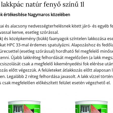
lakkpác natúr fenyő színű 1l
ok értékesítése Nagymaros közelében
 és alacsony nedvességterhelésnek kitett járó- és egyéb fe
vassal kenve, esetleg szórással.
k) és középkemény (bükk) faanyagok színtelen lakkozása es
okat HPC 33-mal érdemes spatulyázni. Alapozáshoz és fed
zúrecsettel (esetleg szórással) hordható fel megfelelő minő
nni. Újabb lakkréteg felhordását megelőzően (a lakk megsz
eg csiszolását csak a megfelelő kikeményedési fok elérése ut
ozás előtt végezzük. A felületeket átlakkozás előtt alaposan l
n. Legalább 2 réteg felhordása javasolt. A lakk vízzel törté
 csak megfelelően előkészített felület esetén végezhető el.