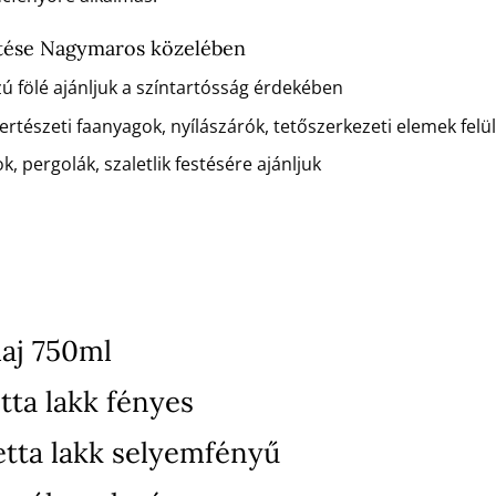
ítése Nagymaros közelében
zú fölé ajánljuk a színtartósság érdekében
rtészeti faanyagok, nyílászárók, tetőszerkezeti elemek felü
k, pergolák, szaletlik festésére ajánljuk
aj 750ml
tta lakk fényes
etta lakk selyemfényű