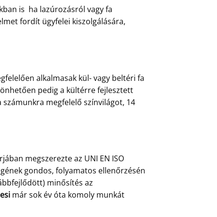
ban is ha lazúrozásról vagy fa
et fordít ügyfelei kiszolgálására,
felelően alkalmasak kül- vagy beltéri fa
önhetően pedig a kültérre fejlesztett
a számunkra megfelelő színvilágot, 14
árjában megszerezte az UNI EN ISO
őségének gondos, folyamatos ellenőrzésén
ábbfejlődött) minősítés az
esi
már sok év óta komoly munkát