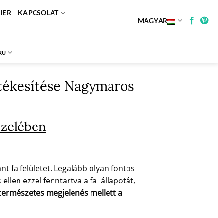
IER
KAPCSOLAT
MAGYAR
RU
értékesítése Nagymaros
özelében
t fa felületet. Legalább olyan fontos
ellen ezzel fenntartva a fa állapotát,
a természetes megjelenés mellett a