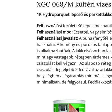
XGC 068/M kültéri vizes 
1K Hydroparquet lépcső és parkettlakk
Felhasználási terület:
Közepes mechanikai
Felhasználási mód:
Ecsettel, vagy simító
Felhasználási javaslat:
A puha (fenyőfélé
használni. A kemény és pórusos faalap
is alkalmazhatóak. A lakk elsősorban la
mint egy vastagabb rétegben érdemes ke
csiszolást kell végezni. Az alapozó rét
csiszolást legfeljebb 2-6 órával az átlakk
helyiségben a légáramlás minimális legye
minimálisan, de felgyorsul. Fedőlakkozás