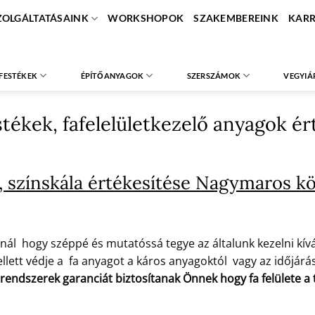
ZOLGÁLTATÁSAINK
WORKSHOPOK
SZAKEMBEREINK
KARR
FESTÉKEK
ÉPÍTŐANYAGOK
SZERSZÁMOK
VEGYIÁ
estékek, fafelelületkezelő anyagok 
, színskála értékesítése Nagymaros k
nál hogy széppé és mutatóssá tegye az általunk kezelni kíván
lett védje a fa anyagot a káros anyagoktól vagy az időjárás 
 rendszerek garanciát biztosítanak Önnek hogy fa felülete 