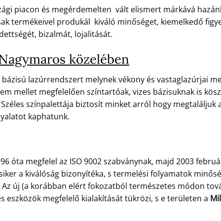
zági piacon és megérdemelten vált elismert márkává hazánk
k termékeivel produkál kiváló minőséget, kiemelkedő figyelm
ettségét, bizalmát, lojalitását.
 Nagymaros közelében
 bázisú lazúrrendszert melynek vékony és vastaglazúrjai meg
em mellet megfelelően színtartóak, vizes bázisuknak is kösz
Széles színpalettája biztosít minket arról hogy megtaláljuk 
nyalatot kaphatunk.
96 óta megfelel az ISO 9002 szabványnak, majd 2003 febru
 siker a kiválóság bizonyítéka, s termelési folyamatok min
e. Az új (a korábban elért fokozatból természetes módon tov
eszközök megfelelő kialakítását tükrözi, s e területen a
Mil