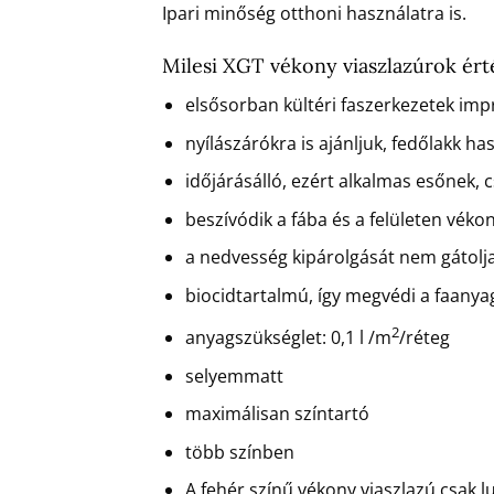
Ipari minőség otthoni használatra is.
Milesi XGT vékony viaszlazúrok ér
elsősorban kültéri faszerkezetek imp
nyílászárókra is ajánljuk, fedőlakk ha
időjárásálló, ezért alkalmas esőnek, 
beszívódik a fába és a felületen véko
a nedvesség kipárolgását nem gátolj
biocidtartalmú, így megvédi a faany
2
anyagszükséglet: 0,1 l /m
/réteg
selyemmatt
maximálisan színtartó
több színben
A fehér színű vékony viaszlazú csak l