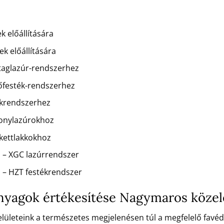
k előállítására
k előállítására
staglazúr-rendszerhez
dőfesték-rendszerhez
kkrendszerhez
konylazúrokhoz
rkettlakkokhoz
 – XGC lazúrrendszer
 – HZT festékrendszer
 anyagok értékesítése Nagymaros köze
 felületeink a természetes megjelenésen túl a megfelelő favé