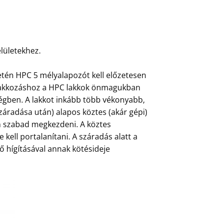
lületekhez.
etén HPC 5 mélyalapozót kell előzetesen
őlakkozáshoz a HPC lakkok önmagukban
ségben. A lakkot inkább több vékonyabb,
áradása után) alapos köztes (akár gépi)
án szabad megkezdeni. A köztes
e kell portalanítani. A száradás alatt a
nő hígításával annak kötésideje