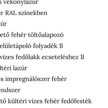
s vékonylazúr
úr RAL színekben
zúr
ető fehér töltőalapozó
elületápoló folyadék 1l
izes fedőlakk ecseteléshez 1l
téri lazúr
zes impregnálószer fehér
endszer
ő kültéri vizes fehér fedőfesték