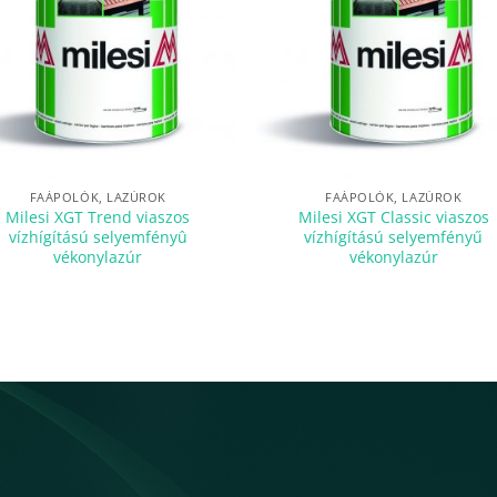
FAÁPOLÓK, LAZÚROK
FAÁPOLÓK, LAZÚROK
Milesi XGT Trend viaszos
Milesi XGT Classic viaszos
vízhígítású selyemfényû
vízhígítású selyemfényű
vékonylazúr
vékonylazúr