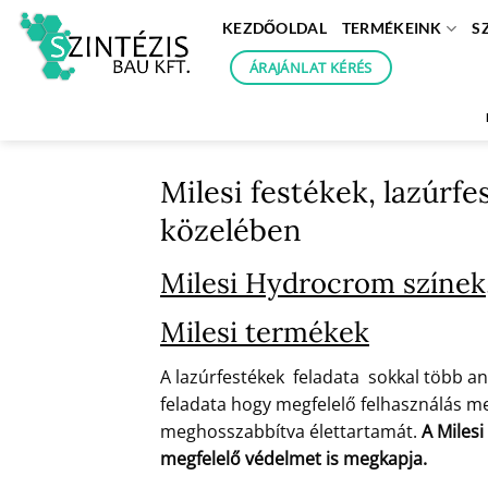
Skip
KEZDŐOLDAL
TERMÉKEINK
S
to
content
ÁRAJÁNLAT KÉRÉS
Milesi festékek, lazúrf
közelében
Milesi Hydrocrom színek
Milesi termékek
A lazúrfestékek feladata sokkal több an
feladata hogy megfelelő felhasználás mel
meghosszabbítva élettartamát.
A Milesi
megfelelő védelmet is megkapja.