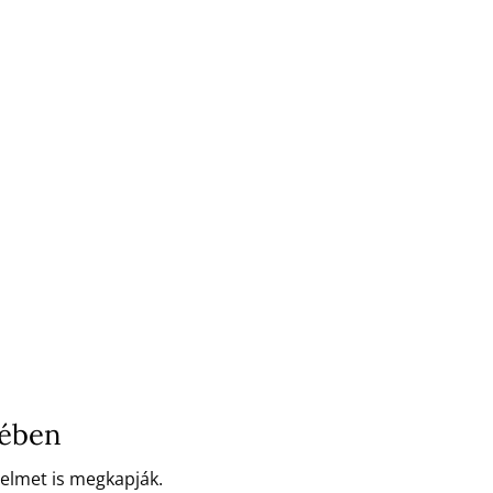
lében
delmet is megkapják.