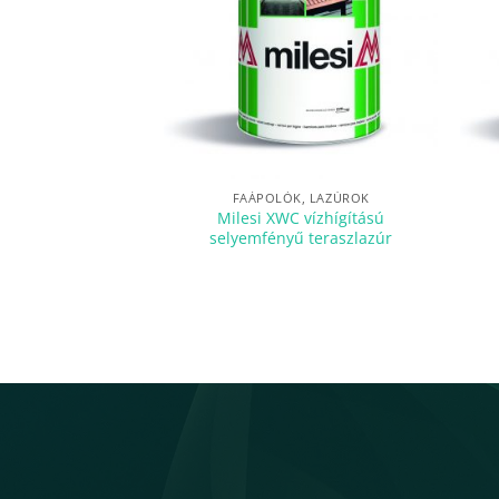
FAÁPOLÓK, LAZÚROK
Milesi XWC vízhígítású
selyemfényű teraszlazúr