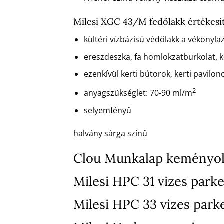
Milesi XGC 43/M fedőlakk értékes
kültéri vízbázisú védőlakk a vékonyla
ereszdeszka, fa homlokzatburkolat, ke
ezenkívül kerti bútorok, kerti pavilono
2
anyagszükséglet: 70-90 ml/m
selyemfényű
halvány sárga színű
Clou Munkalap keményol
Milesi HPC 31 vizes parke
Milesi HPC 33 vizes park