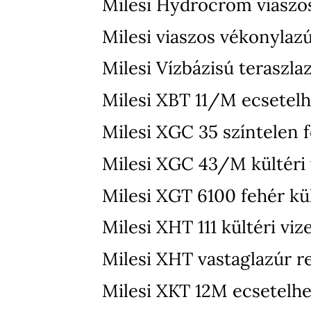
Milesi Hydrocrom viaszo
Milesi viaszos vékonylaz
Milesi Vízbázisú teraszla
Milesi XBT 11/M ecsetelh
Milesi XGC 35 színtelen f
Milesi XGC 43/M kültéri v
Milesi XGT 6100 fehér kül
Milesi XHT 111 kültéri vi
Milesi XHT vastaglazúr r
Milesi XKT 12M ecsetelhet