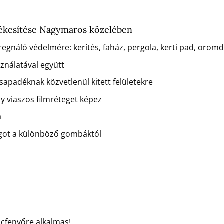
tékesítése Nagymaros közelében
regnáló védelmére: kerítés, faház, pergola, kerti pad, orom
sználatával együtt
csapadéknak közvetlenül kitett felületekre
ny viaszos filmréteget képez
a
agot a különböző gombáktól
ucfenyőre alkalmas!