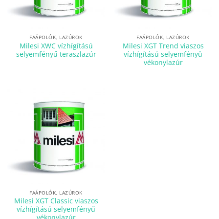
FAÁPOLÓK, LAZÚROK
FAÁPOLÓK, LAZÚROK
Milesi XWC vízhígítású
Milesi XGT Trend viaszos
selyemfényű teraszlazúr
vízhígítású selyemfényû
vékonylazúr
FAÁPOLÓK, LAZÚROK
Milesi XGT Classic viaszos
vízhígítású selyemfényű
vékonylazúr