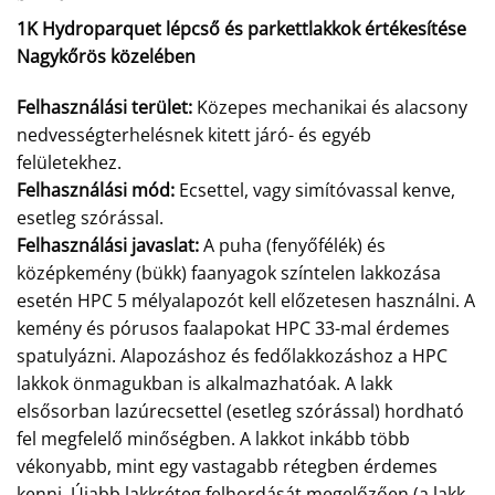
1K Hydroparquet lépcső és parkettlakkok értékesítése
Nagykőrös közelében
Felhasználási terület:
Közepes mechanikai és alacsony
nedvességterhelésnek kitett járó- és egyéb
felületekhez.
Felhasználási mód:
Ecsettel, vagy simítóvassal kenve,
esetleg szórással.
Felhasználási javaslat:
A puha (fenyőfélék) és
középkemény (bükk) faanyagok színtelen lakkozása
esetén HPC 5 mélyalapozót kell előzetesen használni. A
kemény és pórusos faalapokat HPC 33-mal érdemes
spatulyázni. Alapozáshoz és fedőlakkozáshoz a HPC
lakkok önmagukban is alkalmazhatóak. A lakk
elsősorban lazúrecsettel (esetleg szórással) hordható
fel megfelelő minőségben. A lakkot inkább több
vékonyabb, mint egy vastagabb rétegben érdemes
kenni. Újabb lakkréteg felhordását megelőzően (a lakk