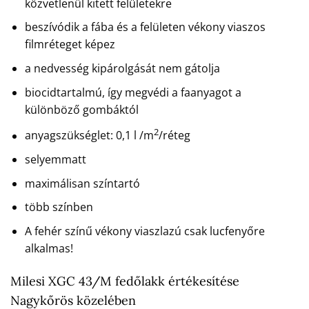
közvetlenül kitett felületekre
beszívódik a fába és a felületen vékony viaszos
filmréteget képez
a nedvesség kipárolgását nem gátolja
biocidtartalmú, így megvédi a faanyagot a
különböző gombáktól
2
anyagszükséglet: 0,1 l /m
/réteg
selyemmatt
maximálisan színtartó
több színben
A fehér színű vékony viaszlazú csak lucfenyőre
alkalmas!
Milesi XGC 43/M fedőlakk értékesítése
Nagykőrös közelében