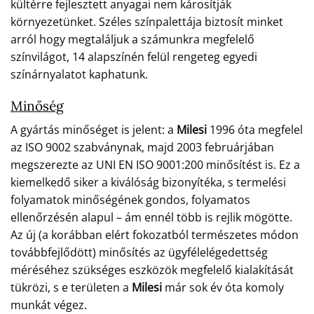
kültérre fejlesztett anyagai nem károsítják
környezetünket. Széles színpalettája biztosít minket
arról hogy megtaláljuk a számunkra megfelelő
színvilágot, 14 alapszínén felül rengeteg egyedi
színárnyalatot kaphatunk.
Minőség
A gyártás minőséget is jelent: a
Milesi
1996 óta megfelel
az ISO 9002 szabványnak, majd 2003 februárjában
megszerezte az UNI EN ISO 9001:200 minősítést is. Ez a
kiemelkedő siker a kiválóság bizonyítéka, s termelési
folyamatok minőségének gondos, folyamatos
ellenőrzésén alapul – ám ennél több is rejlik mögötte.
Az új (a korábban elért fokozatból természetes módon
továbbfejlődött) minősítés az ügyfélelégedettség
méréséhez szükséges eszközök megfelelő kialakítását
tükrözi, s e területen a
Milesi
már sok év óta komoly
munkát végez.