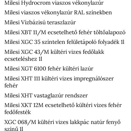
Milesi Hydrocrom viaszos vékonylazúr
Milesi viaszos vékonylazúr RAL színekben
Milesi Vízbázisú teraszlazúr
Milesi XBT 11/M ecsetelhető fehér töltőalapozó
Milesi XGC 35 színtelen felületápoló folyadék 1l
Milesi XGC 43/M kültéri vizes fedőlakk
ecseteléshez 1l
Milesi XGT 6100 fehér kültéri lazúr
Milesi XHT 111 kültéri vizes impregnálószer
fehér
Milesi XHT vastaglazúr rendszer
Milesi XKT 12M ecsetelhető kültéri vizes fehér
fedőfesték
XGC 068/M kültéri vizes lakkpác natúr fenyő
színű 1l