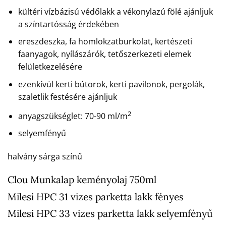
kültéri vízbázisú védőlakk a vékonylazú fölé ajánljuk
a színtartósság érdekében
ereszdeszka, fa homlokzatburkolat, kertészeti
faanyagok, nyílászárók, tetőszerkezeti elemek
felületkezelésére
ezenkívül kerti bútorok, kerti pavilonok, pergolák,
szaletlik festésére ajánljuk
2
anyagszükséglet: 70-90 ml/m
selyemfényű
halvány sárga színű
Clou Munkalap keményolaj 750ml
Milesi HPC 31 vizes parketta lakk fényes
Milesi HPC 33 vizes parketta lakk selyemfényű