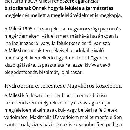
élettartamát.
A Milesi rendszerek garanciát
biztosítanak Önnek hogy fa felülete a természetes
megjelenés mellett a megfelelő védelmet is megkapja.
A
Milesi
1995 óta van jelen a magyarországi piacon és
megérdemelten vált elismert márkává hazánkban is
ha lazúrozásról vagy fa felületkezelésről van szó.
A
Milesi
nemcsak termékeivel produkál kiváló
minőséget, kiemelkedő figyelmet fordít ügyfelei
kiszolgálására, tapasztalataira ezzel kivívva vevői
elégedettségét, bizalmát, lojalitását.
Hydrocrom értékesítése Nagykőrös közelében
A
Milesi
kifejlesztette a Hydrocrom vizes bázisú
lazúrrendszert melynek vékony és vastaglazúrjai
megfelelően alkalmasak kül- vagy beltéri fa felületek
védelmére. Maximális UV védelem mellet megfelelően
színtartóak, vizes bázisuknak is köszönhetően pedig a