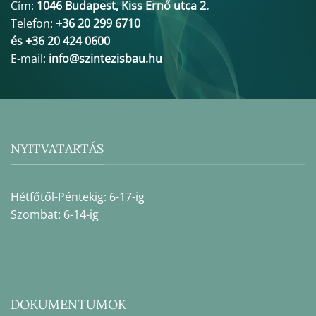
Cím:
1046 Budapest, Kiss Ernő utca 2.
Telefon:
+36 20 299 6710
és +36 20 424 0600
E-mail:
info@szintezisbau.hu
NYITVATARTÁS
Hétfőtől-Péntekig: 6-17-ig
Szombat: 6-14-ig
DOKUMENTUMOK