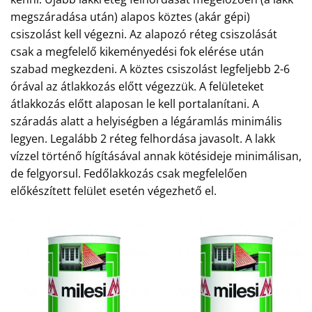
megszáradása után) alapos köztes (akár gépi)
csiszolást kell végezni. Az alapozó réteg csiszolását
csak a megfelelő kikeményedési fok elérése után
szabad megkezdeni. A köztes csiszolást legfeljebb 2-6
órával az átlakkozás előtt végezzük. A felületeket
átlakkozás előtt alaposan le kell portalanítani. A
száradás alatt a helyiségben a légáramlás minimális
legyen. Legalább 2 réteg felhordása javasolt. A lakk
vízzel történő hígításával annak kötésideje minimálisan,
de felgyorsul. Fedőlakkozás csak megfelelően
előkészített felület esetén végezhető el.