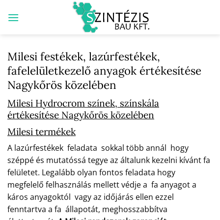
Skip
to
content
Milesi festékek, lazúrfestékek,
fafelelületkezelő anyagok értékesítése
Nagykőrös közelében
Milesi Hydrocrom színek, színskála
értékesítése Nagykőrös közelében
Milesi termékek
A lazúrfestékek feladata sokkal több annál hogy
széppé és mutatóssá tegye az általunk kezelni kívánt fa
felületet. Legalább olyan fontos feladata hogy
megfelelő felhasználás mellett védje a fa anyagot a
káros anyagoktól vagy az időjárás ellen ezzel
fenntartva a fa állapotát, meghosszabbítva