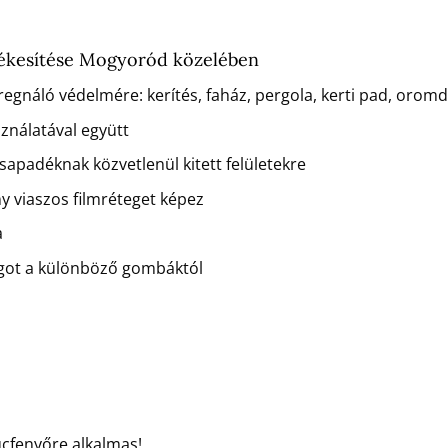
tékesítése Mogyoród közelében
regnáló védelmére: kerítés, faház, pergola, kerti pad, orom
sználatával együtt
csapadéknak közvetlenül kitett felületekre
ny viaszos filmréteget képez
a
agot a különböző gombáktól
ucfenyőre alkalmas!