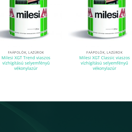
FAÁPOLÓK, LAZÚROK
FAÁPOLÓK, LAZÚROK
Milesi XGT Trend viaszos
Milesi XGT Classic viaszos
vízhígítású selyemfényû
vízhígítású selyemfényű
vékonylazúr
vékonylazúr