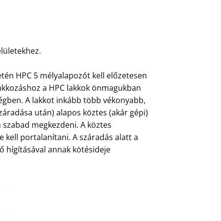
lületekhez.
etén HPC 5 mélyalapozót kell előzetesen
őlakkozáshoz a HPC lakkok önmagukban
ségben. A lakkot inkább több vékonyabb,
áradása után) alapos köztes (akár gépi)
án szabad megkezdeni. A köztes
e kell portalanítani. A száradás alatt a
nő hígításával annak kötésideje