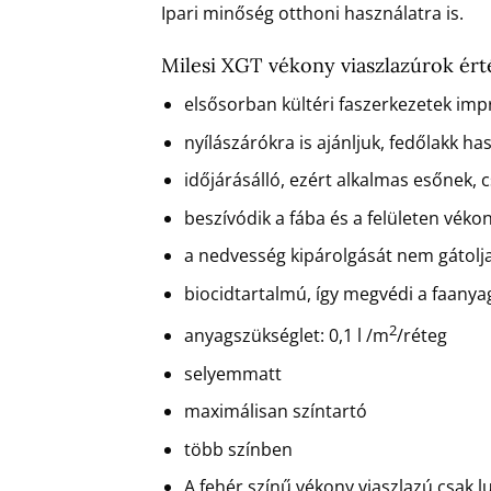
Ipari minőség otthoni használatra is.
Milesi XGT vékony viaszlazúrok ér
elsősorban kültéri faszerkezetek imp
nyílászárókra is ajánljuk, fedőlakk ha
időjárásálló, ezért alkalmas esőnek, 
beszívódik a fába és a felületen véko
a nedvesség kipárolgását nem gátolj
biocidtartalmú, így megvédi a faany
2
anyagszükséglet: 0,1 l /m
/réteg
selyemmatt
maximálisan színtartó
több színben
A fehér színű vékony viaszlazú csak l