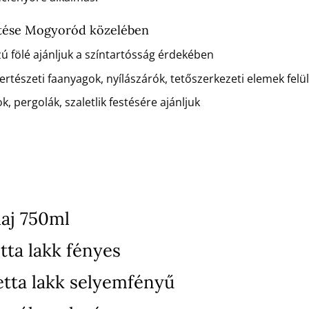
ítése Mogyoród közelében
zú fölé ajánljuk a színtartósság érdekében
rtészeti faanyagok, nyílászárók, tetőszerkezeti elemek felü
k, pergolák, szaletlik festésére ajánljuk
aj 750ml
tta lakk fényes
etta lakk selyemfényű