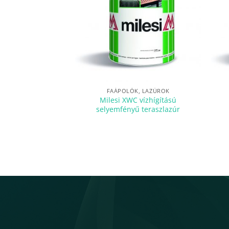
FAÁPOLÓK, LAZÚROK
Milesi XWC vízhígítású
selyemfényű teraszlazúr