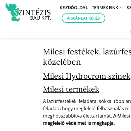
Skip
KEZDŐOLDAL
TERMÉKEINK
S
to
content
ÁRAJÁNLAT KÉRÉS
Milesi festékek, lazúrf
közelében
Milesi Hydrocrom színek
Milesi termékek
A lazúrfestékek feladata sokkal több an
feladata hogy megfelelő felhasználás mel
meghosszabbítva élettartamát.
A Milesi
megfelelő védelmet is megkapja.