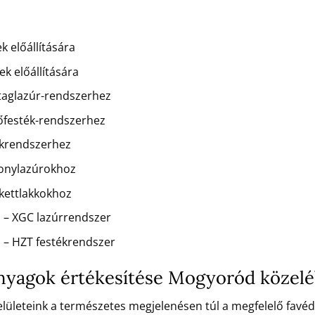
k előállítására
k előállítására
staglazúr-rendszerhez
dőfesték-rendszerhez
kkrendszerhez
konylazúrokhoz
rkettlakkokhoz
 – XGC lazúrrendszer
 – HZT festékrendszer
 anyagok értékesítése Mogyoród közel
 felületeink a természetes megjelenésen túl a megfelelő favé