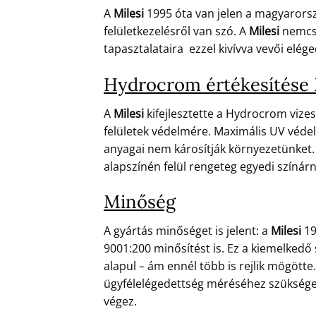
A
Milesi
1995 óta van jelen a magyarors
felületkezelésről van szó. A
Milesi
nemcsa
tapasztalataira ezzel kivívva vevői eléged
Hydrocrom értékesítése
A
Milesi
kifejlesztette a Hydrocrom vizes
felületek védelmére. Maximális UV védel
anyagai nem károsítják környezetünket. 
alapszínén felül rengeteg egyedi színár
Minőség
A gyártás minőséget is jelent: a
Milesi
19
9001:200 minősítést is. Ez a kiemelkedő
alapul – ám ennél több is rejlik mögött
ügyfélelégedettség méréséhez szükséges 
végez.