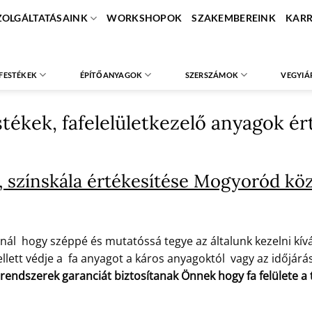
ZOLGÁLTATÁSAINK
WORKSHOPOK
SZAKEMBEREINK
KARR
FESTÉKEK
ÉPÍTŐANYAGOK
SZERSZÁMOK
VEGYIÁ
estékek, fafelelületkezelő anyagok 
, színskála értékesítése Mogyoród kö
nál hogy széppé és mutatóssá tegye az általunk kezelni kíván
lett védje a fa anyagot a káros anyagoktól vagy az időjárás 
 rendszerek garanciát biztosítanak Önnek hogy fa felülete 