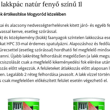
lakkpác natúr fenyő színű 1l
ok értékesítése Mogyoród közelében
 és alacsony nedvességterhelésnek kitett járó- és egyéb fe
vassal kenve, esetleg szórással.
k) és középkemény (bükk) faanyagok színtelen lakkozása es
okat HPC 33-mal érdemes spatulyázni. Alapozáshoz és fed
zúrecsettel (esetleg szórással) hordható fel megfelelő minő
nni. Újabb lakkréteg felhordását megelőzően (a lakk megsz
eg csiszolását csak a megfelelő kikeményedési fok elérése ut
ozás előtt végezzük. A felületeket átlakkozás előtt alaposan l
n. Legalább 2 réteg felhordása javasolt. A lakk vízzel törté
 csak megfelelően előkészített felület esetén végezhető el.