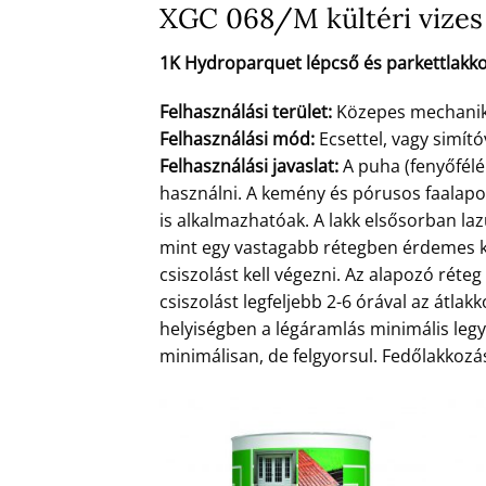
XGC 068/M kültéri vizes 
1K Hydroparquet lépcső és parkettlakk
Felhasználási terület:
Közepes mechanikai
Felhasználási mód:
Ecsettel, vagy simító
Felhasználási javaslat:
A puha (fenyőfélé
használni. A kemény és pórusos faalap
is alkalmazhatóak. A lakk elsősorban la
mint egy vastagabb rétegben érdemes ke
csiszolást kell végezni. Az alapozó rét
csiszolást legfeljebb 2-6 órával az átlakk
helyiségben a légáramlás minimális legye
minimálisan, de felgyorsul. Fedőlakkozás