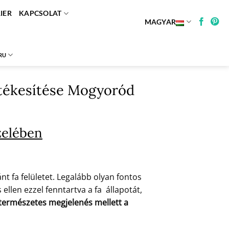
IER
KAPCSOLAT
MAGYAR
RU
értékesítése Mogyoród
zelében
t fa felületet. Legalább olyan fontos
ellen ezzel fenntartva a fa állapotát,
a természetes megjelenés mellett a