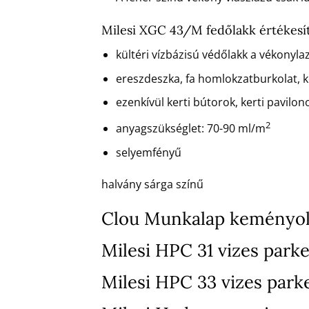
Milesi XGC 43/M fedőlakk értékes
kültéri vízbázisú védőlakk a vékonyla
ereszdeszka, fa homlokzatburkolat, ke
ezenkívül kerti bútorok, kerti pavilono
2
anyagszükséglet: 70-90 ml/m
selyemfényű
halvány sárga színű
Clou Munkalap keményol
Milesi HPC 31 vizes parke
Milesi HPC 33 vizes park