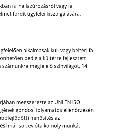
ban is ha lazúrozásról vagy fa
et fordít ügyfelei kiszolgálására,
felelően alkalmasak kül- vagy beltéri fa
önhetően pedig a kültérre fejlesztett
a számunkra megfelelő színvilágot, 14
árjában megszerezte az UNI EN ISO
őségének gondos, folyamatos ellenőrzésén
ábbfejlődött) minősítés az
esi
már sok év óta komoly munkát