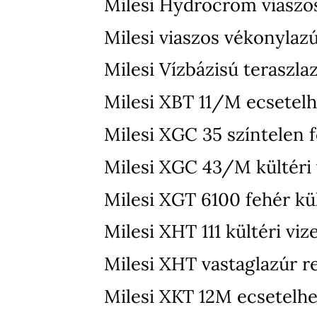
Milesi Hydrocrom viaszo
Milesi viaszos vékonylaz
Milesi Vízbázisú teraszla
Milesi XBT 11/M ecsetelh
Milesi XGC 35 színtelen f
Milesi XGC 43/M kültéri v
Milesi XGT 6100 fehér kül
Milesi XHT 111 kültéri vi
Milesi XHT vastaglazúr r
Milesi XKT 12M ecsetelhet