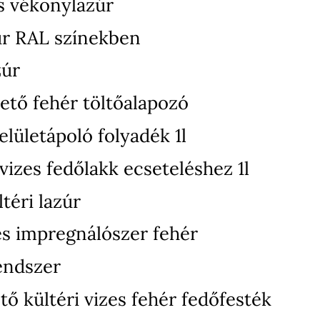
s vékonylazúr
úr RAL színekben
zúr
ető fehér töltőalapozó
elületápoló folyadék 1l
izes fedőlakk ecseteléshez 1l
téri lazúr
zes impregnálószer fehér
endszer
ő kültéri vizes fehér fedőfesték