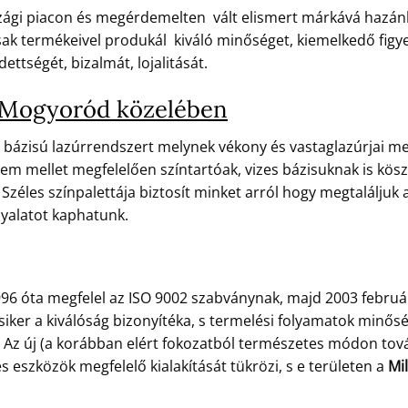
zági piacon és megérdemelten vált elismert márkává hazánk
k termékeivel produkál kiváló minőséget, kiemelkedő figyelm
ettségét, bizalmát, lojalitását.
 Mogyoród közelében
 bázisú lazúrrendszert melynek vékony és vastaglazúrjai meg
em mellet megfelelően színtartóak, vizes bázisuknak is kösz
Széles színpalettája biztosít minket arról hogy megtaláljuk 
nyalatot kaphatunk.
96 óta megfelel az ISO 9002 szabványnak, majd 2003 febru
 siker a kiválóság bizonyítéka, s termelési folyamatok min
e. Az új (a korábban elért fokozatból természetes módon tov
eszközök megfelelő kialakítását tükrözi, s e területen a
Mil