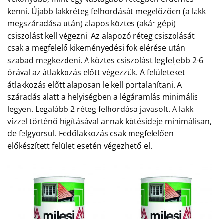
kenni. Újabb lakkréteg felhordását megelőzően (a lakk
megszáradása után) alapos köztes (akár gépi)
csiszolást kell végezni. Az alapozó réteg csiszolását
csak a megfelelő kikeményedési fok elérése után
szabad megkezdeni. A köztes csiszolást legfeljebb 2-6
órával az átlakkozás előtt végezzük. A felületeket
átlakkozás előtt alaposan le kell portalanítani. A
száradás alatt a helyiségben a légáramlás minimális
legyen. Legalább 2 réteg felhordása javasolt. A lakk
vízzel történő hígításával annak kötésideje minimálisan,
de felgyorsul. Fedőlakkozás csak megfelelően
előkészített felület esetén végezhető el.