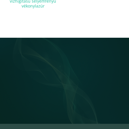
vízhígítású selyemfényű
vékonylazúr