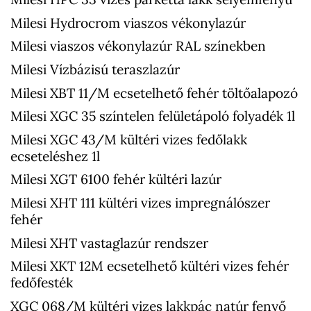
Milesi Hydrocrom viaszos vékonylazúr
Milesi viaszos vékonylazúr RAL színekben
Milesi Vízbázisú teraszlazúr
Milesi XBT 11/M ecsetelhető fehér töltőalapozó
Milesi XGC 35 színtelen felületápoló folyadék 1l
Milesi XGC 43/M kültéri vizes fedőlakk
ecseteléshez 1l
Milesi XGT 6100 fehér kültéri lazúr
Milesi XHT 111 kültéri vizes impregnálószer
fehér
Milesi XHT vastaglazúr rendszer
Milesi XKT 12M ecsetelhető kültéri vizes fehér
fedőfesték
XGC 068/M kültéri vizes lakkpác natúr fenyő