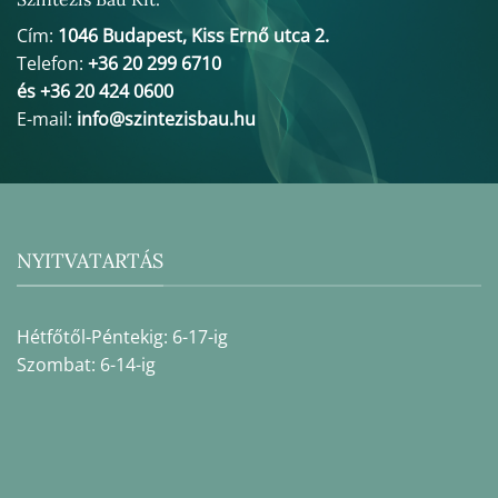
Cím:
1046 Budapest, Kiss Ernő utca 2.
Telefon:
+36 20 299 6710
és +36 20 424 0600
E-mail:
info@szintezisbau.hu
NYITVATARTÁS
Hétfőtől-Péntekig: 6-17-ig
Szombat: 6-14-ig