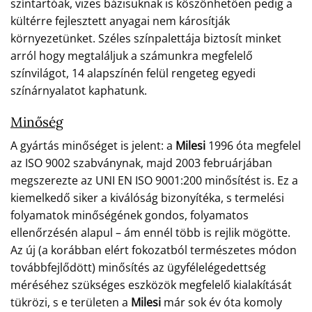
színtartóak, vizes bázisuknak is köszönhetően pedig a
kültérre fejlesztett anyagai nem károsítják
környezetünket. Széles színpalettája biztosít minket
arról hogy megtaláljuk a számunkra megfelelő
színvilágot, 14 alapszínén felül rengeteg egyedi
színárnyalatot kaphatunk.
Minőség
A gyártás minőséget is jelent: a
Milesi
1996 óta megfelel
az ISO 9002 szabványnak, majd 2003 februárjában
megszerezte az UNI EN ISO 9001:200 minősítést is. Ez a
kiemelkedő siker a kiválóság bizonyítéka, s termelési
folyamatok minőségének gondos, folyamatos
ellenőrzésén alapul – ám ennél több is rejlik mögötte.
Az új (a korábban elért fokozatból természetes módon
továbbfejlődött) minősítés az ügyfélelégedettség
méréséhez szükséges eszközök megfelelő kialakítását
tükrözi, s e területen a
Milesi
már sok év óta komoly