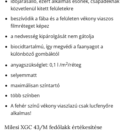
időjárásálló, ezért alkalmas esőnek, csapadéknak
közvetlenül kitett felületekre
beszívódik a fába és a felületen vékony viaszos
filmréteget képez
a nedvesség kipárolgását nem gátolja
biocidtartalmú, így megvédi a faanyagot a
különböző gombáktól
2
anyagszükséglet: 0,1 l /m
/réteg
selyemmatt
maximálisan színtartó
több színben
A fehér színű vékony viaszlazú csak lucfenyőre
alkalmas!
Milesi XGC 43/M fedőlakk értékesítése