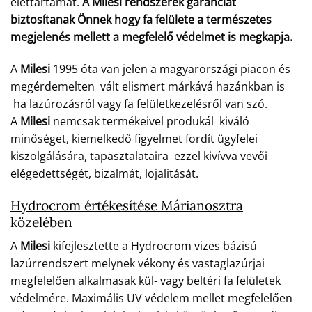
élettartamát.
A Milesi rendszerek garanciát
biztosítanak Önnek hogy fa felülete a természetes
megjelenés mellett a megfelelő védelmet is megkapja.
A
Milesi
1995 óta van jelen a magyarországi piacon és
megérdemelten vált elismert márkává hazánkban is
ha lazúrozásról vagy fa felületkezelésről van szó.
A
Milesi
nemcsak termékeivel produkál kiváló
minőséget, kiemelkedő figyelmet fordít ügyfelei
kiszolgálására, tapasztalataira ezzel kivívva vevői
elégedettségét, bizalmát, lojalitását.
Hydrocrom értékesítése Márianosztra
közelében
A
Milesi
kifejlesztette a Hydrocrom vizes bázisú
lazúrrendszert melynek vékony és vastaglazúrjai
megfelelően alkalmasak kül- vagy beltéri fa felületek
védelmére. Maximális UV védelem mellet megfelelően