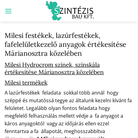
Skip
to
content
Milesi festékek, lazúrfestékek,
fafelelületkezelő anyagok értékesítése
Márianosztra közelében
Milesi Hydrocrom színek, színskála
értékesítése Márianosztra közelében
Milesi termékek
A lazúrfestékek feladata sokkal több annál hogy
széppé és mutatóssá tegye az általunk kezelni kívánt fa
felületet. Legalább olyan fontos feladata hogy
megfelelő felhasználás mellett védje a fa anyagot a
káros anyagoktól vagy az időjárás ellen ezzel
fenntartva a fa állapotát, meghosszabbítva