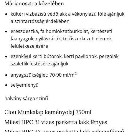
Márianosztra közelében
kültéri vízbázisú védőlakk a vékonylazú fölé ajánljuk
a színtartósság érdekében
ereszdeszka, fa homlokzatburkolat, kertészeti
faanyagok, nyílászárók, tetőszerkezeti elemek
felületkezelésére
ezenkívül kerti bútorok, kerti pavilonok, pergolák,
szaletlik festésére ajánljuk
2
anyagszükséglet: 70-90 ml/m
selyemfényű
halvány sárga színű
Clou Munkalap keményolaj 750ml
Milesi HPC 31 vizes parketta lakk fényes
Milesi HPC 33 vizes parketta lakk selyemfényű