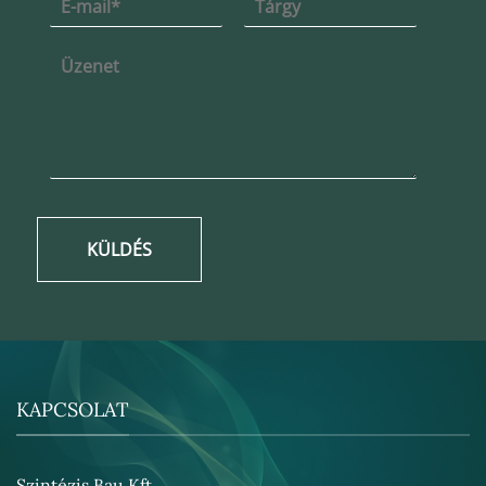
KÜLDÉS
KAPCSOLAT
Szintézis Bau Kft.