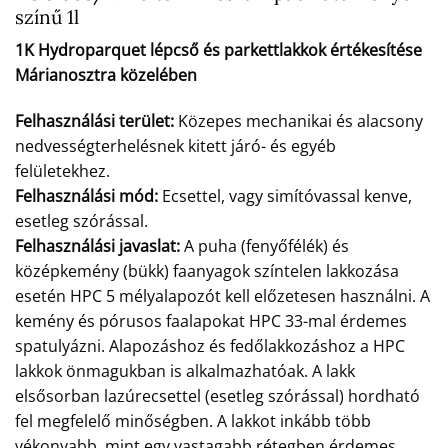
színű 1l
1K Hydroparquet lépcső és parkettlakkok értékesítése
Márianosztra közelében
Felhasználási terület:
Közepes mechanikai és alacsony
nedvességterhelésnek kitett járó- és egyéb
felületekhez.
Felhasználási mód:
Ecsettel, vagy simítóvassal kenve,
esetleg szórással.
Felhasználási javaslat:
A puha (fenyőfélék) és
középkemény (bükk) faanyagok színtelen lakkozása
esetén HPC 5 mélyalapozót kell előzetesen használni. A
kemény és pórusos faalapokat HPC 33-mal érdemes
spatulyázni. Alapozáshoz és fedőlakkozáshoz a HPC
lakkok önmagukban is alkalmazhatóak. A lakk
elsősorban lazúrecsettel (esetleg szórással) hordható
fel megfelelő minőségben. A lakkot inkább több
vékonyabb, mint egy vastagabb rétegben érdemes