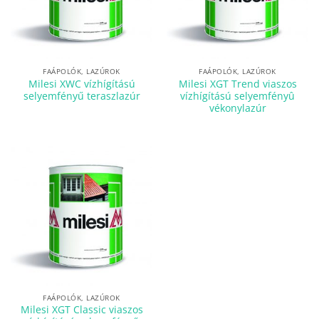
FAÁPOLÓK, LAZÚROK
FAÁPOLÓK, LAZÚROK
Milesi XWC vízhígítású
Milesi XGT Trend viaszos
selyemfényű teraszlazúr
vízhígítású selyemfényû
vékonylazúr
FAÁPOLÓK, LAZÚROK
Milesi XGT Classic viaszos