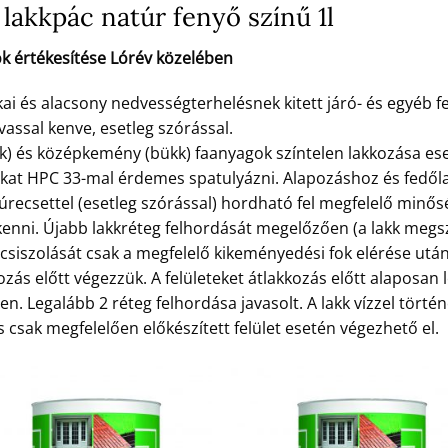
lakkpác natúr fenyő színű 1l
k értékesítése Lórév közelében
 és alacsony nedvességterhelésnek kitett járó- és egyéb fe
vassal kenve, esetleg szórással.
k) és középkemény (bükk) faanyagok színtelen lakkozása es
okat HPC 33-mal érdemes spatulyázni. Alapozáshoz és fed
zúrecsettel (esetleg szórással) hordható fel megfelelő minő
nni. Újabb lakkréteg felhordását megelőzően (a lakk megsz
eg csiszolását csak a megfelelő kikeményedési fok elérése ut
ozás előtt végezzük. A felületeket átlakkozás előtt alaposan l
n. Legalább 2 réteg felhordása javasolt. A lakk vízzel törté
 csak megfelelően előkészített felület esetén végezhető el.