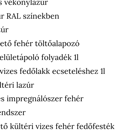
s vékonylazúr
úr RAL színekben
zúr
ető fehér töltőalapozó
elületápoló folyadék 1l
izes fedőlakk ecseteléshez 1l
téri lazúr
zes impregnálószer fehér
endszer
ő kültéri vizes fehér fedőfesték