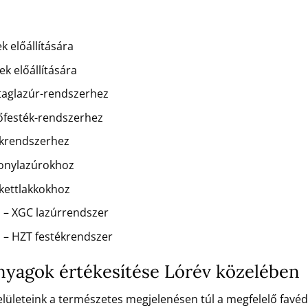
k előállítására
k előállítására
staglazúr-rendszerhez
dőfesték-rendszerhez
kkrendszerhez
konylazúrokhoz
rkettlakkokhoz
 – XGC lazúrrendszer
 – HZT festékrendszer
 anyagok értékesítése Lórév közelében
 felületeink a természetes megjelenésen túl a megfelelő favé