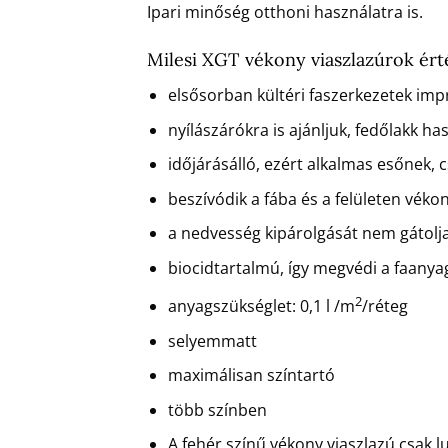
Ipari minőség otthoni használatra is.
Milesi XGT vékony viaszlazúrok ért
elsősorban kültéri faszerkezetek imp
nyílászárókra is ajánljuk, fedőlakk ha
időjárásálló, ezért alkalmas esőnek, 
beszívódik a fába és a felületen véko
a nedvesség kipárolgását nem gátolj
biocidtartalmú, így megvédi a faany
2
anyagszükséglet: 0,1 l /m
/réteg
selyemmatt
maximálisan színtartó
több színben
A fehér színű vékony viaszlazú csak l