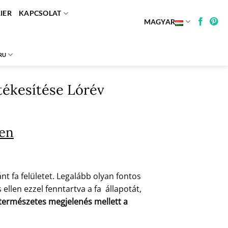
IER
KAPCSOLAT
MAGYAR
RU
rtékesítése Lórév
ben
t fa felületet. Legalább olyan fontos
ellen ezzel fenntartva a fa állapotát,
a természetes megjelenés mellett a