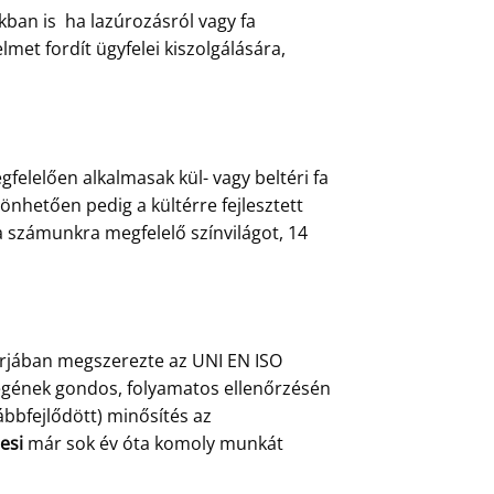
ban is ha lazúrozásról vagy fa
et fordít ügyfelei kiszolgálására,
felelően alkalmasak kül- vagy beltéri fa
önhetően pedig a kültérre fejlesztett
a számunkra megfelelő színvilágot, 14
árjában megszerezte az UNI EN ISO
őségének gondos, folyamatos ellenőrzésén
ábbfejlődött) minősítés az
esi
már sok év óta komoly munkát