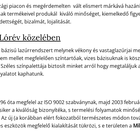
zági piacon és megérdemelten vált elismert márkává hazánk
k termékeivel produkál kiváló minőséget, kiemelkedő figyelm
ettségét, bizalmát, lojalitását.
Lórév közelében
 bázisú lazúrrendszert melynek vékony és vastaglazúrjai meg
em mellet megfelelően színtartóak, vizes bázisuknak is kösz
Széles színpalettája biztosít minket arról hogy megtaláljuk 
nyalatot kaphatunk.
96 óta megfelel az ISO 9002 szabványnak, majd 2003 febru
 siker a kiválóság bizonyítéka, s termelési folyamatok min
e. Az új (a korábban elért fokozatból természetes módon tov
eszközök megfelelő kialakítását tükrözi, s e területen a
Mil