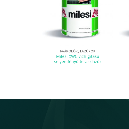
FAÁPOLÓK, LAZÚROK
Milesi XWC vízhígítású
selyemfényű teraszlazúr