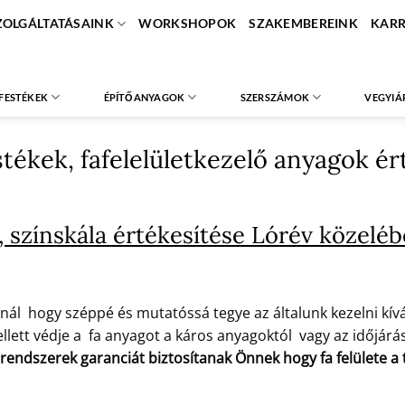
ZOLGÁLTATÁSAINK
WORKSHOPOK
SZAKEMBEREINK
KARR
FESTÉKEK
ÉPÍTŐANYAGOK
SZERSZÁMOK
VEGYIÁ
estékek, fafelelületkezelő anyagok é
 színskála értékesítése Lórév közelé
nál hogy széppé és mutatóssá tegye az általunk kezelni kíván
lett védje a fa anyagot a káros anyagoktól vagy az időjárás 
 rendszerek garanciát biztosítanak Önnek hogy fa felülete 