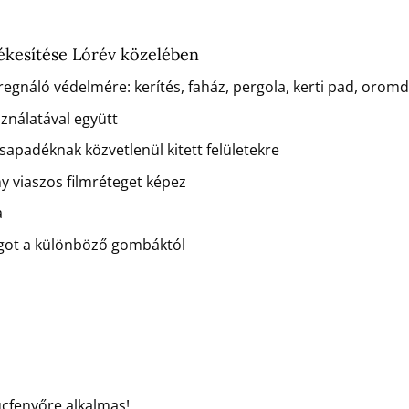
ékesítése Lórév közelében
regnáló védelmére: kerítés, faház, pergola, kerti pad, orom
sználatával együtt
csapadéknak közvetlenül kitett felületekre
ny viaszos filmréteget képez
a
agot a különböző gombáktól
ucfenyőre alkalmas!