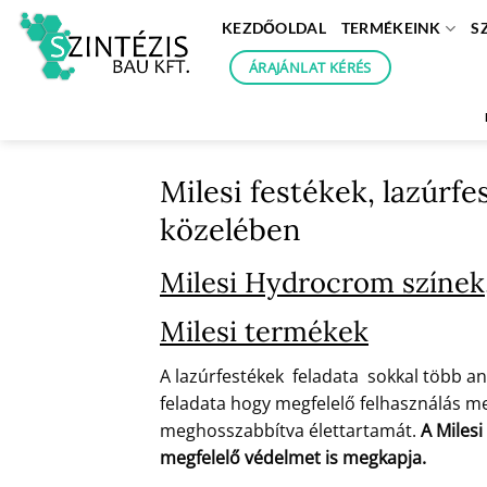
Skip
KEZDŐOLDAL
TERMÉKEINK
S
to
content
ÁRAJÁNLAT KÉRÉS
Milesi festékek, lazúrf
közelében
Milesi Hydrocrom színek,
Milesi termékek
A lazúrfestékek feladata sokkal több an
feladata hogy megfelelő felhasználás mel
meghosszabbítva élettartamát.
A Milesi
megfelelő védelmet is megkapja.