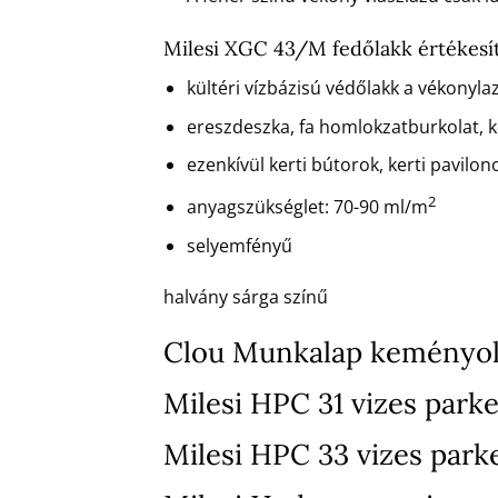
Milesi XGC 43/M fedőlakk értékesí
kültéri vízbázisú védőlakk a vékonyla
ereszdeszka, fa homlokzatburkolat, ke
ezenkívül kerti bútorok, kerti pavilono
2
anyagszükséglet: 70-90 ml/m
selyemfényű
halvány sárga színű
Clou Munkalap keményol
Milesi HPC 31 vizes parke
Milesi HPC 33 vizes park