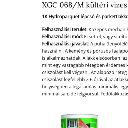
XGC 068/M kültéri vizes 
1K Hydroparquet lépcső és parkettlakko
Felhasználási terület:
Közepes mechanikai
Felhasználási mód:
Ecsettel, vagy simító
Felhasználási javaslat:
A puha (fenyőfélé
használni. A kemény és pórusos faalap
is alkalmazhatóak. A lakk elsősorban la
mint egy vastagabb rétegben érdemes ke
csiszolást kell végezni. Az alapozó rét
csiszolást legfeljebb 2-6 órával az átlakk
helyiségben a légáramlás minimális legye
minimálisan, de felgyorsul. Fedőlakkozás