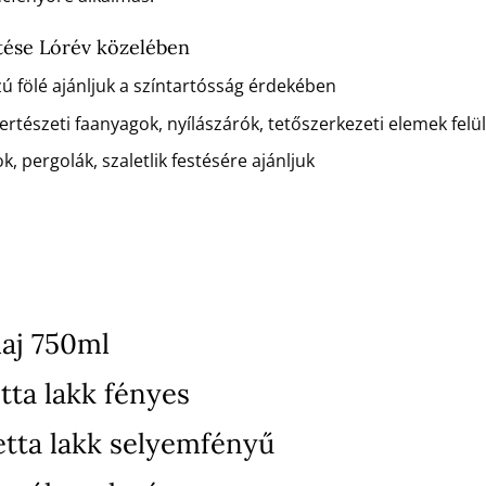
tése Lórév közelében
zú fölé ajánljuk a színtartósság érdekében
rtészeti faanyagok, nyílászárók, tetőszerkezeti elemek felü
k, pergolák, szaletlik festésére ajánljuk
aj 750ml
tta lakk fényes
etta lakk selyemfényű