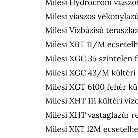
Milesi Hydrocrom viaszo
Milesi viaszos vékonylaz
Milesi Vízbázisú teraszla
Milesi XBT 11/M ecsetelh
Milesi XGC 35 színtelen f
Milesi XGC 43/M kültéri v
Milesi XGT 6100 fehér kül
Milesi XHT 111 kültéri vi
Milesi XHT vastaglazúr r
Milesi XKT 12M ecsetelhet