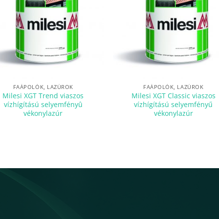
FAÁPOLÓK, LAZÚROK
FAÁPOLÓK, LAZÚROK
Milesi XGT Trend viaszos
Milesi XGT Classic viaszos
vízhígítású selyemfényû
vízhígítású selyemfényű
vékonylazúr
vékonylazúr