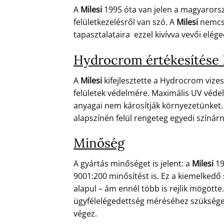
A
Milesi
1995 óta van jelen a magyarors
felületkezelésről van szó. A
Milesi
nemcsa
tapasztalataira ezzel kivívva vevői eléged
Hydrocrom értékesítése 
A
Milesi
kifejlesztette a Hydrocrom vizes
felületek védelmére. Maximális UV védel
anyagai nem károsítják környezetünket. 
alapszínén felül rengeteg egyedi színár
Minőség
A gyártás minőséget is jelent: a
Milesi
19
9001:200 minősítést is. Ez a kiemelkedő
alapul – ám ennél több is rejlik mögött
ügyfélelégedettség méréséhez szükséges 
végez.