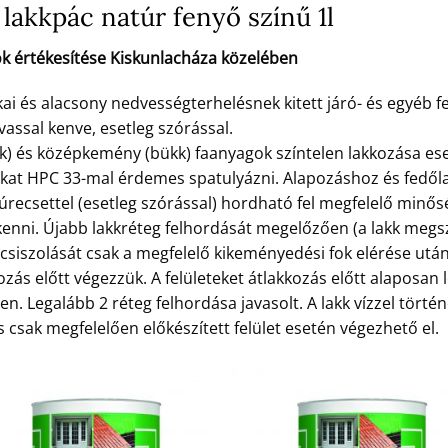
lakkpác natúr fenyő színű 1l
k értékesítése Kiskunlacháza közelében
 és alacsony nedvességterhelésnek kitett járó- és egyéb fe
vassal kenve, esetleg szórással.
k) és középkemény (bükk) faanyagok színtelen lakkozása es
okat HPC 33-mal érdemes spatulyázni. Alapozáshoz és fed
zúrecsettel (esetleg szórással) hordható fel megfelelő minő
nni. Újabb lakkréteg felhordását megelőzően (a lakk megsz
eg csiszolását csak a megfelelő kikeményedési fok elérése ut
ozás előtt végezzük. A felületeket átlakkozás előtt alaposan l
n. Legalább 2 réteg felhordása javasolt. A lakk vízzel törté
 csak megfelelően előkészített felület esetén végezhető el.