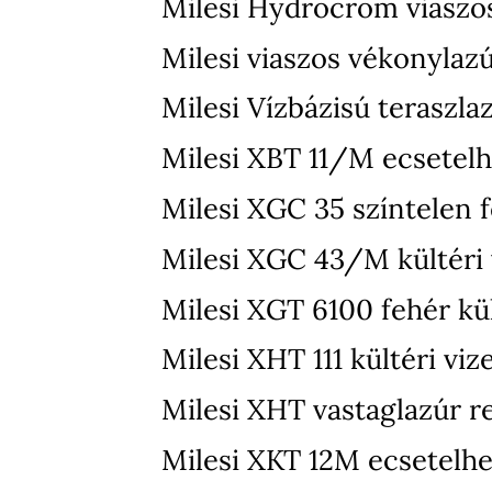
Milesi Hydrocrom viaszo
Milesi viaszos vékonylaz
Milesi Vízbázisú teraszla
Milesi XBT 11/M ecsetelh
Milesi XGC 35 színtelen f
Milesi XGC 43/M kültéri v
Milesi XGT 6100 fehér kül
Milesi XHT 111 kültéri vi
Milesi XHT vastaglazúr r
Milesi XKT 12M ecsetelhet