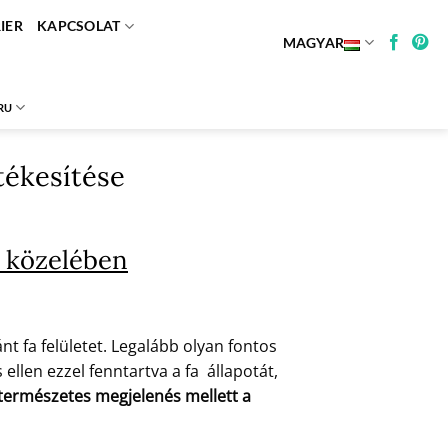
IER
KAPCSOLAT
MAGYAR
RU
rtékesítése
a közelében
t fa felületet. Legalább olyan fontos
ellen ezzel fenntartva a fa állapotát,
a természetes megjelenés mellett a