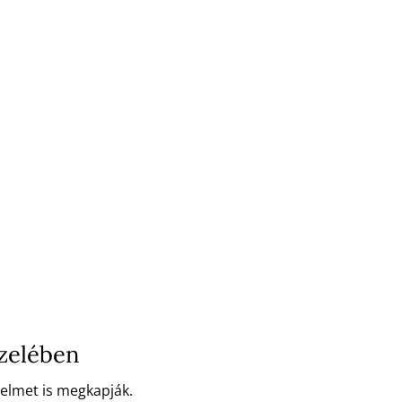
özelében
delmet is megkapják.