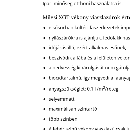
Ipari minőség otthoni használatra is.
Milesi XGT vékony viaszlazúrok ért
elsősorban kültéri faszerkezetek imp
nyílászárókra is ajánljuk, fedőlakk ha
időjárásálló, ezért alkalmas esőnek, 
beszívódik a fába és a felületen véko
a nedvesség kipárolgását nem gátolj
biocidtartalmú, így megvédi a faany
2
anyagszükséglet: 0,1 l /m
/réteg
selyemmatt
maximálisan színtartó
több színben
A fehér színű vékony viaszlazú csak l