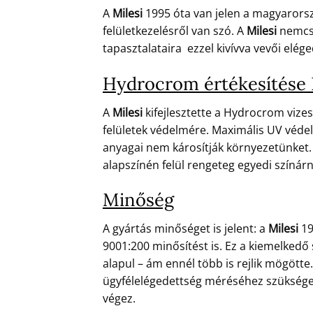
A
Milesi
1995 óta van jelen a magyarors
felületkezelésről van szó. A
Milesi
nemcsa
tapasztalataira ezzel kivívva vevői eléged
Hydrocrom értékesítése 
A
Milesi
kifejlesztette a Hydrocrom vizes
felületek védelmére. Maximális UV védel
anyagai nem károsítják környezetünket. 
alapszínén felül rengeteg egyedi színár
Minőség
A gyártás minőséget is jelent: a
Milesi
19
9001:200 minősítést is. Ez a kiemelkedő
alapul – ám ennél több is rejlik mögött
ügyfélelégedettség méréséhez szükséges 
végez.