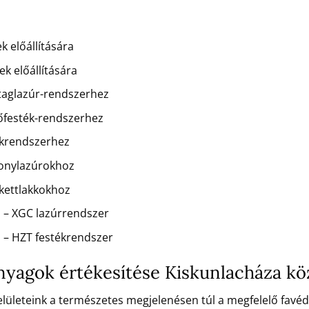
k előállítására
k előállítására
staglazúr-rendszerhez
dőfesték-rendszerhez
kkrendszerhez
konylazúrokhoz
rkettlakkokhoz
 – XGC lazúrrendszer
 – HZT festékrendszer
 anyagok értékesítése Kiskunlacháza k
 felületeink a természetes megjelenésen túl a megfelelő favé