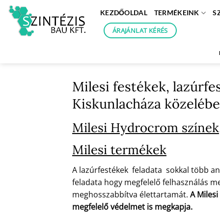
Skip
KEZDŐOLDAL
TERMÉKEINK
S
to
content
ÁRAJÁNLAT KÉRÉS
Milesi festékek, lazúrfe
Kiskunlacháza közeléb
Milesi Hydrocrom színek,
Milesi termékek
A lazúrfestékek feladata sokkal több an
feladata hogy megfelelő felhasználás mel
meghosszabbítva élettartamát.
A Milesi
megfelelő védelmet is megkapja.