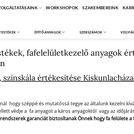
ZOLGÁLTATÁSAINK
WORKSHOPOK
SZAKEMBEREINK
KARR
FESTÉKEK
ÉPÍTŐANYAGOK
SZERSZÁMOK
VEGYIÁ
stékek, fafelelületkezelő anyagok é
en
 színskála értékesítése Kiskunlacház
nál hogy széppé és mutatóssá tegye az általunk kezelni kíván
lett védje a fa anyagot a káros anyagoktól vagy az időjárás 
 rendszerek garanciát biztosítanak Önnek hogy fa felülete 