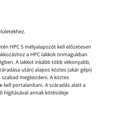
lületekhez.
etén HPC 5 mélyalapozót kell előzetesen
őlakkozáshoz a HPC lakkok önmagukban
ségben. A lakkot inkább több vékonyabb,
áradása után) alapos köztes (akár gépi)
án szabad megkezdeni. A köztes
e kell portalanítani. A száradás alatt a
nő hígításával annak kötésideje