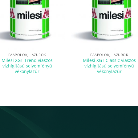
FAÁPOLÓK, LAZÚROK
FAÁPOLÓK, LAZÚROK
Milesi XGT Trend viaszos
Milesi XGT Classic viaszos
vízhígítású selyemfényû
vízhígítású selyemfényű
vékonylazúr
vékonylazúr