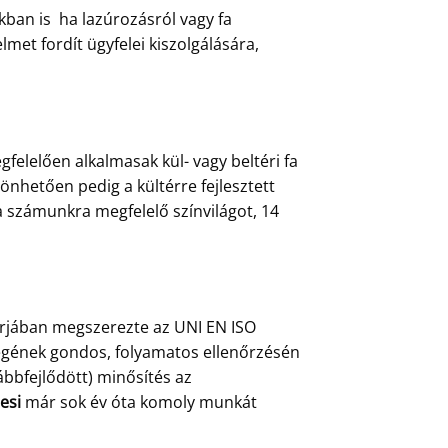
ban is ha lazúrozásról vagy fa
et fordít ügyfelei kiszolgálására,
felelően alkalmasak kül- vagy beltéri fa
önhetően pedig a kültérre fejlesztett
a számunkra megfelelő színvilágot, 14
árjában megszerezte az UNI EN ISO
őségének gondos, folyamatos ellenőrzésén
ábbfejlődött) minősítés az
esi
már sok év óta komoly munkát