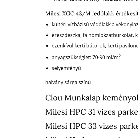
Milesi XGC 43/M fedőlakk értékesí
kültéri vízbázisú védőlakk a vékonyla
ereszdeszka, fa homlokzatburkolat, ke
ezenkívül kerti bútorok, kerti pavilono
2
anyagszükséglet: 70-90 ml/m
selyemfényű
halvány sárga színű
Clou Munkalap keményol
Milesi HPC 31 vizes parke
Milesi HPC 33 vizes park