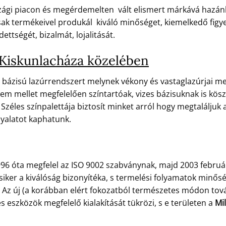
zági piacon és megérdemelten vált elismert márkává hazánk
k termékeivel produkál kiváló minőséget, kiemelkedő figyelm
ettségét, bizalmát, lojalitását.
Kiskunlacháza közelében
 bázisú lazúrrendszert melynek vékony és vastaglazúrjai meg
em mellet megfelelően színtartóak, vizes bázisuknak is kösz
Széles színpalettája biztosít minket arról hogy megtaláljuk 
nyalatot kaphatunk.
96 óta megfelel az ISO 9002 szabványnak, majd 2003 febru
 siker a kiválóság bizonyítéka, s termelési folyamatok min
e. Az új (a korábban elért fokozatból természetes módon tov
eszközök megfelelő kialakítását tükrözi, s e területen a
Mil