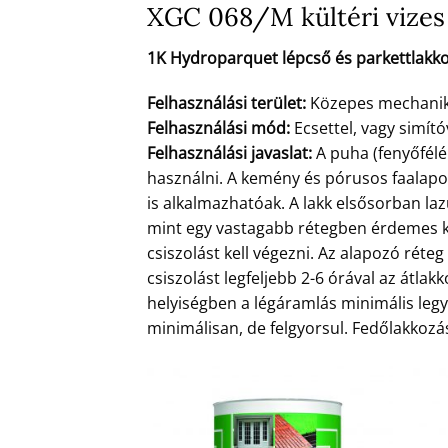
XGC 068/M kültéri vizes 
1K Hydroparquet lépcső és parkettlakko
Felhasználási terület:
Közepes mechanikai
Felhasználási mód:
Ecsettel, vagy simító
Felhasználási javaslat:
A puha (fenyőfélé
használni. A kemény és pórusos faalap
is alkalmazhatóak. A lakk elsősorban la
mint egy vastagabb rétegben érdemes ke
csiszolást kell végezni. Az alapozó rét
csiszolást legfeljebb 2-6 órával az átlakk
helyiségben a légáramlás minimális legye
minimálisan, de felgyorsul. Fedőlakkozás