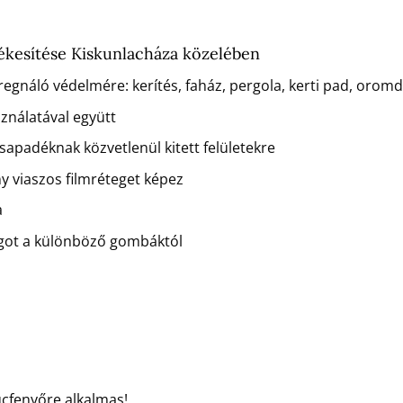
ékesítése Kiskunlacháza közelében
regnáló védelmére: kerítés, faház, pergola, kerti pad, orom
sználatával együtt
csapadéknak közvetlenül kitett felületekre
ny viaszos filmréteget képez
a
agot a különböző gombáktól
ucfenyőre alkalmas!