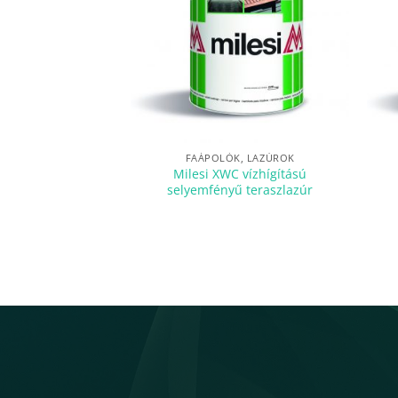
FAÁPOLÓK, LAZÚROK
Milesi XWC vízhígítású
selyemfényű teraszlazúr