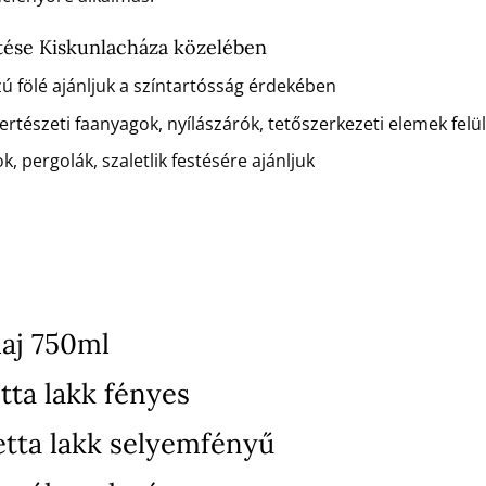
tése Kiskunlacháza közelében
zú fölé ajánljuk a színtartósság érdekében
rtészeti faanyagok, nyílászárók, tetőszerkezeti elemek felü
k, pergolák, szaletlik festésére ajánljuk
aj 750ml
tta lakk fényes
etta lakk selyemfényű