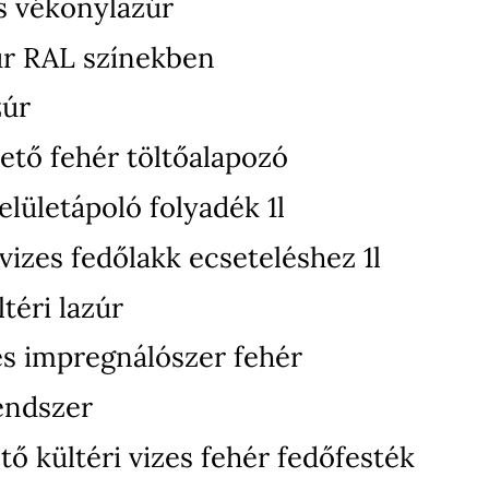
s vékonylazúr
úr RAL színekben
zúr
ető fehér töltőalapozó
elületápoló folyadék 1l
izes fedőlakk ecseteléshez 1l
téri lazúr
zes impregnálószer fehér
endszer
ő kültéri vizes fehér fedőfesték