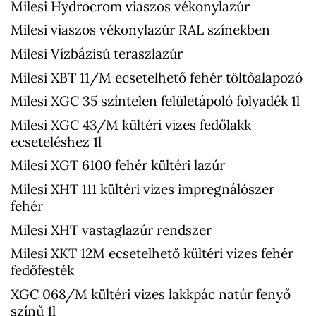
Milesi Hydrocrom viaszos vékonylazúr
Milesi viaszos vékonylazúr RAL színekben
Milesi Vízbázisú teraszlazúr
Milesi XBT 11/M ecsetelhető fehér töltőalapozó
Milesi XGC 35 színtelen felületápoló folyadék 1l
Milesi XGC 43/M kültéri vizes fedőlakk
ecseteléshez 1l
Milesi XGT 6100 fehér kültéri lazúr
Milesi XHT 111 kültéri vizes impregnálószer
fehér
Milesi XHT vastaglazúr rendszer
Milesi XKT 12M ecsetelhető kültéri vizes fehér
fedőfesték
XGC 068/M kültéri vizes lakkpác natúr fenyő
színű 1l