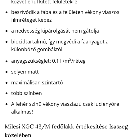
közvetlenül kitett felületekre
beszívódik a fába és a felületen vékony viaszos
filmréteget képez
a nedvesség kipárolgását nem gátolja
biocidtartalmú, így megvédi a faanyagot a
különböző gombáktól
2
anyagszükséglet: 0,1 l /m
/réteg
selyemmatt
maximálisan színtartó
több színben
A fehér színű vékony viaszlazú csak lucfenyőre
alkalmas!
Milesi XGC 43/M fedőlakk értékesítése Isaszeg
közelében