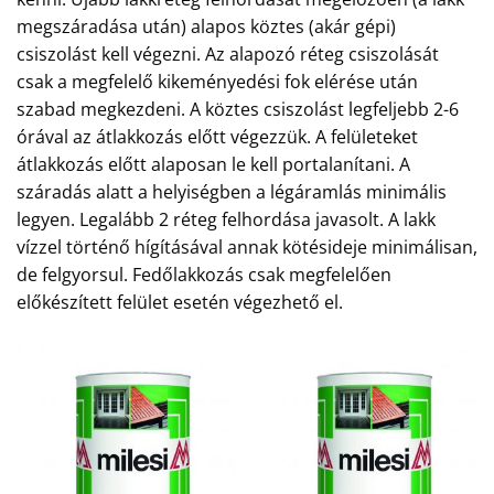
megszáradása után) alapos köztes (akár gépi)
csiszolást kell végezni. Az alapozó réteg csiszolását
csak a megfelelő kikeményedési fok elérése után
szabad megkezdeni. A köztes csiszolást legfeljebb 2-6
órával az átlakkozás előtt végezzük. A felületeket
átlakkozás előtt alaposan le kell portalanítani. A
száradás alatt a helyiségben a légáramlás minimális
legyen. Legalább 2 réteg felhordása javasolt. A lakk
vízzel történő hígításával annak kötésideje minimálisan,
de felgyorsul. Fedőlakkozás csak megfelelően
előkészített felület esetén végezhető el.