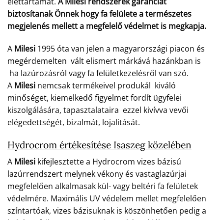
élettartamát.
A Milesi rendszerek garanciát
biztosítanak Önnek hogy fa felülete a természetes
megjelenés mellett a megfelelő védelmet is megkapja.
A
Milesi
1995 óta van jelen a magyarországi piacon és
megérdemelten vált elismert márkává hazánkban is
ha lazúrozásról vagy fa felületkezelésről van szó.
A
Milesi
nemcsak termékeivel produkál kiváló
minőséget, kiemelkedő figyelmet fordít ügyfelei
kiszolgálására, tapasztalataira ezzel kivívva vevői
elégedettségét, bizalmát, lojalitását.
Hydrocrom értékesítése Isaszeg közelében
A
Milesi
kifejlesztette a Hydrocrom vizes bázisú
lazúrrendszert melynek vékony és vastaglazúrjai
megfelelően alkalmasak kül- vagy beltéri fa felületek
védelmére. Maximális UV védelem mellet megfelelően
színtartóak, vizes bázisuknak is köszönhetően pedig a