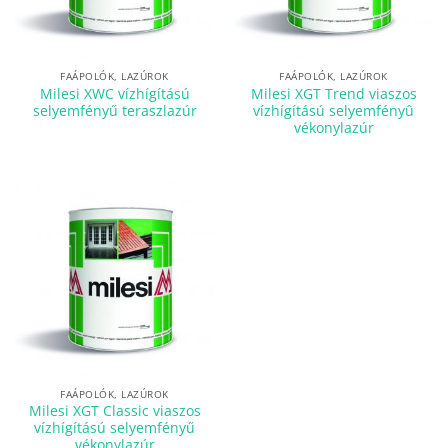
FAÁPOLÓK, LAZÚROK
FAÁPOLÓK, LAZÚROK
Milesi XWC vízhígítású
Milesi XGT Trend viaszos
selyemfényű teraszlazúr
vízhígítású selyemfényû
vékonylazúr
FAÁPOLÓK, LAZÚROK
Milesi XGT Classic viaszos
vízhígítású selyemfényű
vékonylazúr