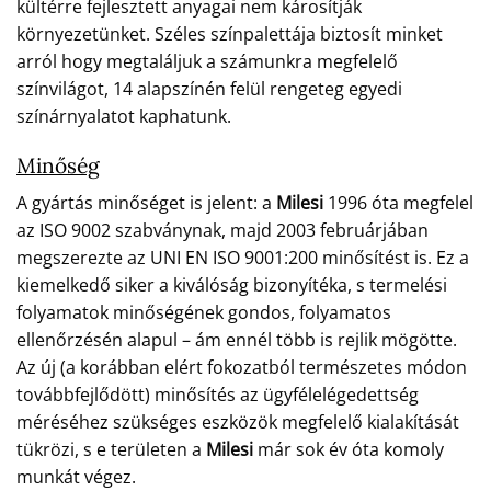
kültérre fejlesztett anyagai nem károsítják
környezetünket. Széles színpalettája biztosít minket
arról hogy megtaláljuk a számunkra megfelelő
színvilágot, 14 alapszínén felül rengeteg egyedi
színárnyalatot kaphatunk.
Minőség
A gyártás minőséget is jelent: a
Milesi
1996 óta megfelel
az ISO 9002 szabványnak, majd 2003 februárjában
megszerezte az UNI EN ISO 9001:200 minősítést is. Ez a
kiemelkedő siker a kiválóság bizonyítéka, s termelési
folyamatok minőségének gondos, folyamatos
ellenőrzésén alapul – ám ennél több is rejlik mögötte.
Az új (a korábban elért fokozatból természetes módon
továbbfejlődött) minősítés az ügyfélelégedettség
méréséhez szükséges eszközök megfelelő kialakítását
tükrözi, s e területen a
Milesi
már sok év óta komoly
munkát végez.