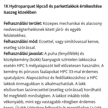
1K Hydroparquet lépcső és parkettlakkok értékesítése
Isaszeg közelében
Felhasználási terület:
Közepes mechanikai és alacsony
nedvességterhelésnek kitett járó- és egyéb
felületekhez.
Felhasználási mód:
Ecsettel, vagy simítóvassal kenve,
esetleg szórással.
Felhasználási javaslat:
A puha (fenyőfélék) és
középkemény (bükk) faanyagok színtelen lakkozása
esetén HPC 5 mélyalapozót kell előzetesen használni. A
kemény és pórusos faalapokat HPC 33-mal érdemes
spatulyázni. Alapozáshoz és fedőlakkozáshoz a HPC
lakkok önmagukban is alkalmazhatóak. A lakk
elsősorban lazúrecsettel (esetleg szórással) hordható
fel megfelelő minőségben. A lakkot inkább több
vékonyabb, mint egy vastagabb rétegben érdemes
kenni. Újabb lakkréteg felhordását megelőzően (a lakk