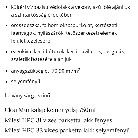
kültéri vízbázisú védőlakk a vékonylazú fölé ajánljuk
a színtartósság érdekében
ereszdeszka, fa homlokzatburkolat, kertészeti
faanyagok, nyílászárók, tetőszerkezeti elemek
felületkezelésére
ezenkívül kerti bútorok, kerti pavilonok, pergolák,
szaletlik festésére ajánljuk
2
anyagszükséglet: 70-90 ml/m
selyemfényű
halvány sárga színű
Clou Munkalap keményolaj 750ml
Milesi HPC 31 vizes parketta lakk fényes
Milesi HPC 33 vizes parketta lakk selyemfényű