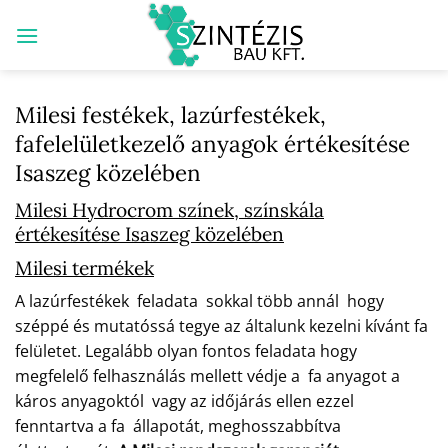
Skip
to
content
Milesi festékek, lazúrfestékek,
fafelelületkezelő anyagok értékesítése
Isaszeg közelében
Milesi Hydrocrom színek, színskála
értékesítése Isaszeg közelében
Milesi termékek
A lazúrfestékek feladata sokkal több annál hogy
széppé és mutatóssá tegye az általunk kezelni kívánt fa
felületet. Legalább olyan fontos feladata hogy
megfelelő felhasználás mellett védje a fa anyagot a
káros anyagoktól vagy az időjárás ellen ezzel
fenntartva a fa állapotát, meghosszabbítva