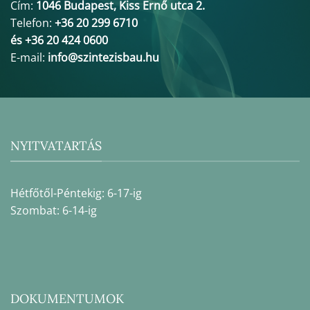
Cím:
1046 Budapest, Kiss Ernő utca 2.
Telefon:
+36 20 299 6710
és +36 20 424 0600
E-mail:
info@szintezisbau.hu
NYITVATARTÁS
Hétfőtől-Péntekig: 6-17-ig
Szombat: 6-14-ig
DOKUMENTUMOK