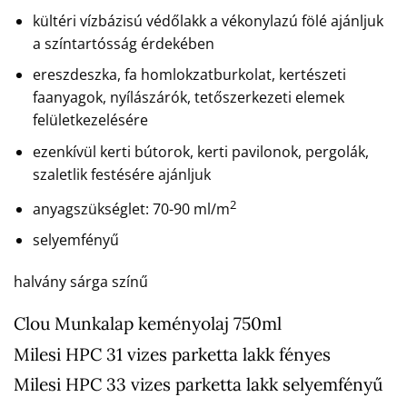
kültéri vízbázisú védőlakk a vékonylazú fölé ajánljuk
a színtartósság érdekében
ereszdeszka, fa homlokzatburkolat, kertészeti
faanyagok, nyílászárók, tetőszerkezeti elemek
felületkezelésére
ezenkívül kerti bútorok, kerti pavilonok, pergolák,
szaletlik festésére ajánljuk
2
anyagszükséglet: 70-90 ml/m
selyemfényű
halvány sárga színű
Clou Munkalap keményolaj 750ml
Milesi HPC 31 vizes parketta lakk fényes
Milesi HPC 33 vizes parketta lakk selyemfényű