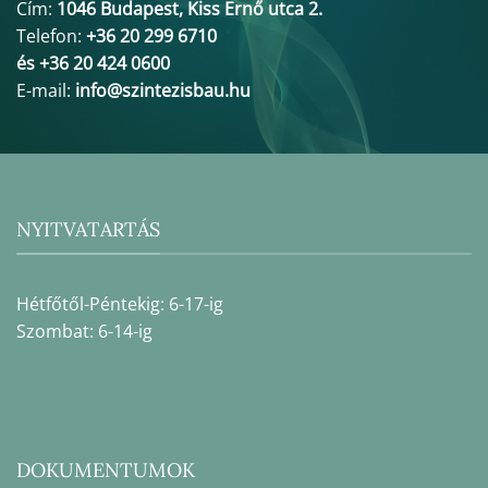
Cím:
1046 Budapest, Kiss Ernő utca 2.
Telefon:
+36 20 299 6710
és +36 20 424 0600
E-mail:
info@szintezisbau.hu
NYITVATARTÁS
Hétfőtől-Péntekig: 6-17-ig
Szombat: 6-14-ig
DOKUMENTUMOK