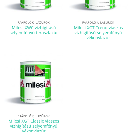
FAÁPOLÓK, LAZÚROK
FAÁPOLÓK, LAZÚROK
Milesi XWC vízhígítású
Milesi XGT Trend viaszos
selyemfényű teraszlazúr
vízhígítású selyemfényû
vékonylazúr
FAÁPOLÓK, LAZÚROK
Milesi XGT Classic viaszos
vízhígítású selyemfényű
vékonylazúr