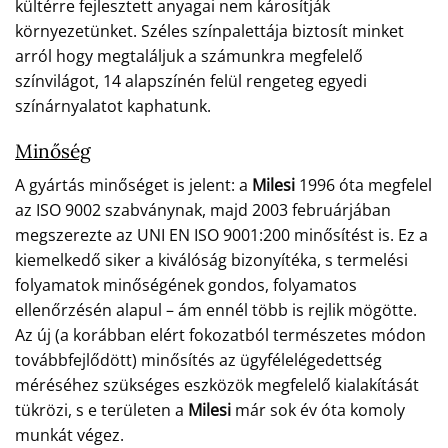
kültérre fejlesztett anyagai nem károsítják
környezetünket. Széles színpalettája biztosít minket
arról hogy megtaláljuk a számunkra megfelelő
színvilágot, 14 alapszínén felül rengeteg egyedi
színárnyalatot kaphatunk.
Minőség
A gyártás minőséget is jelent: a
Milesi
1996 óta megfelel
az ISO 9002 szabványnak, majd 2003 februárjában
megszerezte az UNI EN ISO 9001:200 minősítést is. Ez a
kiemelkedő siker a kiválóság bizonyítéka, s termelési
folyamatok minőségének gondos, folyamatos
ellenőrzésén alapul – ám ennél több is rejlik mögötte.
Az új (a korábban elért fokozatból természetes módon
továbbfejlődött) minősítés az ügyfélelégedettség
méréséhez szükséges eszközök megfelelő kialakítását
tükrözi, s e területen a
Milesi
már sok év óta komoly
munkát végez.