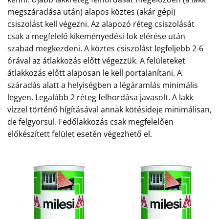
megszáradása után) alapos köztes (akár gépi)
csiszolást kell végezni. Az alapozó réteg csiszolását
csak a megfelelő kikeményedési fok elérése után
szabad megkezdeni. A köztes csiszolást legfeljebb 2-6
órával az átlakkozás előtt végezzük. A felületeket
átlakkozás előtt alaposan le kell portalanítani. A
száradás alatt a helyiségben a légáramlás minimális
legyen. Legalább 2 réteg felhordása javasolt. A lakk
vízzel történő hígításával annak kötésideje minimálisan,
de felgyorsul. Fedőlakkozás csak megfelelően
előkészített felület esetén végezhető el.