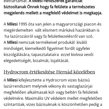
élettartamát.
A Milesi rendszerek garanciát
biztosítanak Önnek hogy fa felülete a természetes
megjelenés mellett a megfelelő védelmet is megkapja.
A
Milesi
1995 óta van jelen a magyarországi piacon és
megérdemelten vált elismert márkává hazánkban is
ha lazúrozásról vagy fa felületkezelésről van szó.
A
Milesi
nemcsak termékeivel produkál kiváló
minőséget, kiemelkedő figyelmet fordít ügyfelei
kiszolgálására, tapasztalataira ezzel kivívva vevői
elégedettségét, bizalmát, lojalitását.
Hydrocrom értékesítése Hernád közelében
A
Milesi
kifejlesztette a Hydrocrom vizes bázisú
lazúrrendszert melynek vékony és vastaglazúrjai
megfelelően alkalmasak kül- vagy beltéri fa felületek
védelmére. Maximális UV védelem mellet megfelelően
színtartóak, vizes bázisuknak is köszönhetően pedig a