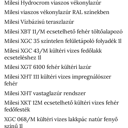
Milesi Hydrocrom viaszos vékonylazúr
Milesi viaszos vékonylazúr RAL színekben
Milesi Vízbázisú teraszlazúr
Milesi XBT 11/M ecsetelhető fehér töltőalapozó
Milesi XGC 35 színtelen felületápoló folyadék 1l
Milesi XGC 43/M kültéri vizes fedőlakk
ecseteléshez 1l
Milesi XGT 6100 fehér kültéri lazúr
Milesi XHT 111 kültéri vizes impregnálószer
fehér
Milesi XHT vastaglazúr rendszer
Milesi XKT 12M ecsetelhető kültéri vizes fehér
fedőfesték
XGC 068/M kültéri vizes lakkpác natúr fenyő
színű 1l