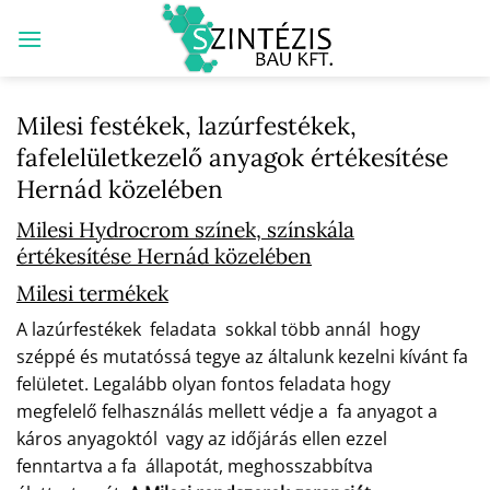
Skip
to
content
Milesi festékek, lazúrfestékek,
fafelelületkezelő anyagok értékesítése
Hernád közelében
Milesi Hydrocrom színek, színskála
értékesítése Hernád közelében
Milesi termékek
A lazúrfestékek feladata sokkal több annál hogy
széppé és mutatóssá tegye az általunk kezelni kívánt fa
felületet. Legalább olyan fontos feladata hogy
megfelelő felhasználás mellett védje a fa anyagot a
káros anyagoktól vagy az időjárás ellen ezzel
fenntartva a fa állapotát, meghosszabbítva