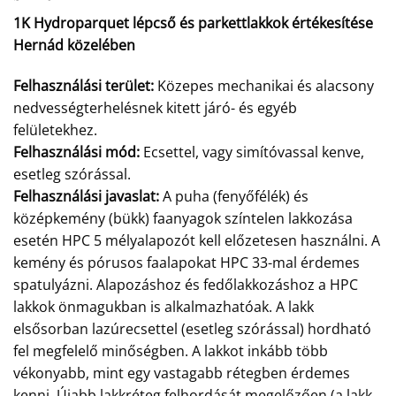
1K Hydroparquet lépcső és parkettlakkok értékesítése
Hernád közelében
Felhasználási terület:
Közepes mechanikai és alacsony
nedvességterhelésnek kitett járó- és egyéb
felületekhez.
Felhasználási mód:
Ecsettel, vagy simítóvassal kenve,
esetleg szórással.
Felhasználási javaslat:
A puha (fenyőfélék) és
középkemény (bükk) faanyagok színtelen lakkozása
esetén HPC 5 mélyalapozót kell előzetesen használni. A
kemény és pórusos faalapokat HPC 33-mal érdemes
spatulyázni. Alapozáshoz és fedőlakkozáshoz a HPC
lakkok önmagukban is alkalmazhatóak. A lakk
elsősorban lazúrecsettel (esetleg szórással) hordható
fel megfelelő minőségben. A lakkot inkább több
vékonyabb, mint egy vastagabb rétegben érdemes
kenni. Újabb lakkréteg felhordását megelőzően (a lakk