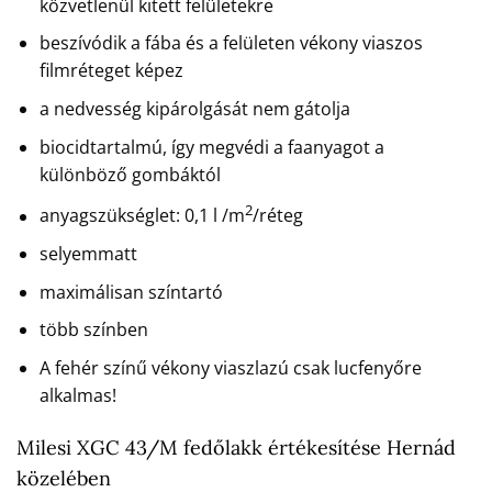
közvetlenül kitett felületekre
beszívódik a fába és a felületen vékony viaszos
filmréteget képez
a nedvesség kipárolgását nem gátolja
biocidtartalmú, így megvédi a faanyagot a
különböző gombáktól
2
anyagszükséglet: 0,1 l /m
/réteg
selyemmatt
maximálisan színtartó
több színben
A fehér színű vékony viaszlazú csak lucfenyőre
alkalmas!
Milesi XGC 43/M fedőlakk értékesítése Hernád
közelében