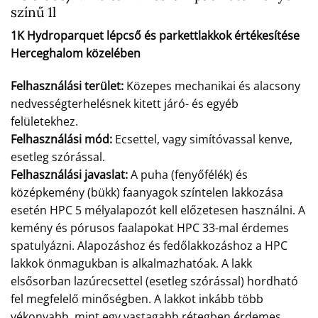
színű 1l
1K Hydroparquet lépcső és parkettlakkok értékesítése
Herceghalom közelében
Felhasználási terület:
Közepes mechanikai és alacsony
nedvességterhelésnek kitett járó- és egyéb
felületekhez.
Felhasználási mód:
Ecsettel, vagy simítóvassal kenve,
esetleg szórással.
Felhasználási javaslat:
A puha (fenyőfélék) és
középkemény (bükk) faanyagok színtelen lakkozása
esetén HPC 5 mélyalapozót kell előzetesen használni. A
kemény és pórusos faalapokat HPC 33-mal érdemes
spatulyázni. Alapozáshoz és fedőlakkozáshoz a HPC
lakkok önmagukban is alkalmazhatóak. A lakk
elsősorban lazúrecsettel (esetleg szórással) hordható
fel megfelelő minőségben. A lakkot inkább több
vékonyabb, mint egy vastagabb rétegben érdemes