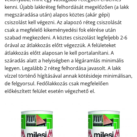
kenni. Újabb lakkréteg felhordását megelőzően (a lakk
megszáradása után) alapos köztes (akár gépi)
csiszolást kell végezni. Az alapozó réteg csiszolását
csak a megfelelő kikeményedési fok elérése után
szabad megkezdeni. A köztes csiszolást legfeljebb 2-6
órával az átlakkozás előtt végezzük. A felületeket
átlakkozás előtt alaposan le kell portalanítani. A
száradás alatt a helyiségben a légáramlás minimális
legyen. Legalább 2 réteg felhordása javasolt. A lakk
vízzel történő hígításával annak kötésideje minimálisan,
de felgyorsul. Fedőlakkozás csak megfelelően
előkészített felület esetén végezhető el.