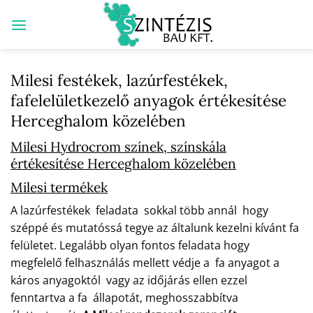
Skip
to
content
Milesi festékek, lazúrfestékek,
fafelelületkezelő anyagok értékesítése
Herceghalom közelében
Milesi Hydrocrom színek, színskála
értékesítése Herceghalom közelében
Milesi termékek
A lazúrfestékek feladata sokkal több annál hogy
széppé és mutatóssá tegye az általunk kezelni kívánt fa
felületet. Legalább olyan fontos feladata hogy
megfelelő felhasználás mellett védje a fa anyagot a
káros anyagoktól vagy az időjárás ellen ezzel
fenntartva a fa állapotát, meghosszabbítva