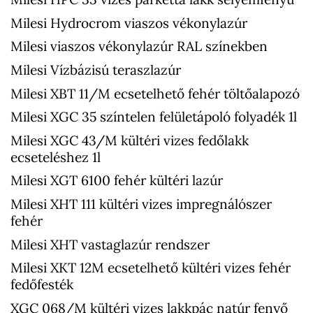
Milesi Hydrocrom viaszos vékonylazúr
Milesi viaszos vékonylazúr RAL színekben
Milesi Vízbázisú teraszlazúr
Milesi XBT 11/M ecsetelhető fehér töltőalapozó
Milesi XGC 35 színtelen felületápoló folyadék 1l
Milesi XGC 43/M kültéri vizes fedőlakk
ecseteléshez 1l
Milesi XGT 6100 fehér kültéri lazúr
Milesi XHT 111 kültéri vizes impregnálószer
fehér
Milesi XHT vastaglazúr rendszer
Milesi XKT 12M ecsetelhető kültéri vizes fehér
fedőfesték
XGC 068/M kültéri vizes lakkpác natúr fenyő