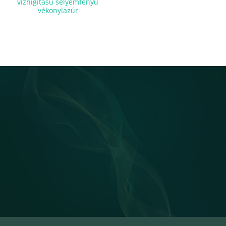
vízhígítású selyemfényű
vékonylazúr