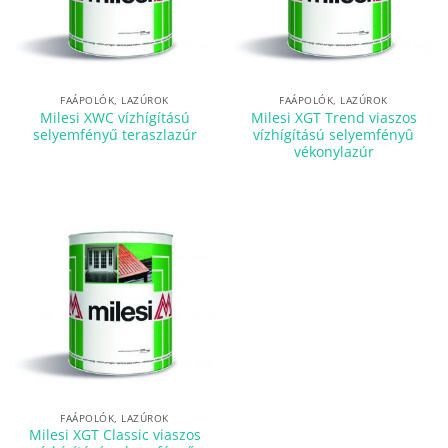
FAÁPOLÓK, LAZÚROK
FAÁPOLÓK, LAZÚROK
Milesi XWC vízhígítású
Milesi XGT Trend viaszos
selyemfényű teraszlazúr
vízhígítású selyemfényû
vékonylazúr
FAÁPOLÓK, LAZÚROK
Milesi XGT Classic viaszos