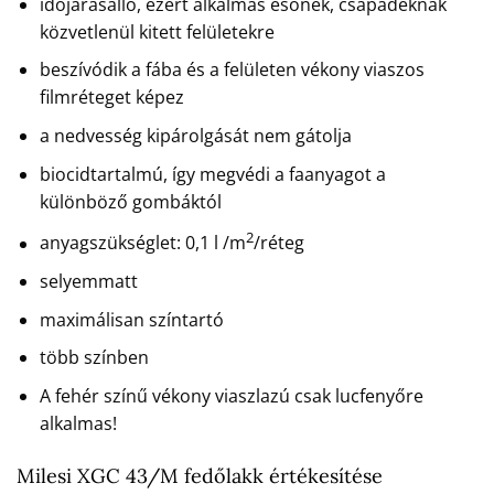
időjárásálló, ezért alkalmas esőnek, csapadéknak
közvetlenül kitett felületekre
beszívódik a fába és a felületen vékony viaszos
filmréteget képez
a nedvesség kipárolgását nem gátolja
biocidtartalmú, így megvédi a faanyagot a
különböző gombáktól
2
anyagszükséglet: 0,1 l /m
/réteg
selyemmatt
maximálisan színtartó
több színben
A fehér színű vékony viaszlazú csak lucfenyőre
alkalmas!
Milesi XGC 43/M fedőlakk értékesítése