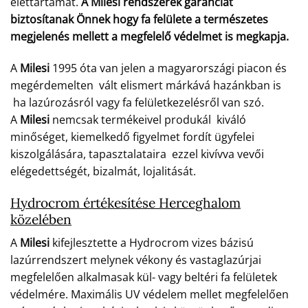
élettartamát.
A Milesi rendszerek garanciát
biztosítanak Önnek hogy fa felülete a természetes
megjelenés mellett a megfelelő védelmet is megkapja.
A
Milesi
1995 óta van jelen a magyarországi piacon és
megérdemelten vált elismert márkává hazánkban is
ha lazúrozásról vagy fa felületkezelésről van szó.
A
Milesi
nemcsak termékeivel produkál kiváló
minőséget, kiemelkedő figyelmet fordít ügyfelei
kiszolgálására, tapasztalataira ezzel kivívva vevői
elégedettségét, bizalmát, lojalitását.
Hydrocrom értékesítése Herceghalom
közelében
A
Milesi
kifejlesztette a Hydrocrom vizes bázisú
lazúrrendszert melynek vékony és vastaglazúrjai
megfelelően alkalmasak kül- vagy beltéri fa felületek
védelmére. Maximális UV védelem mellet megfelelően