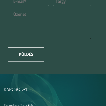
KÜLDÉS
KAPCSOLAT
Szintézis Bau Kft.