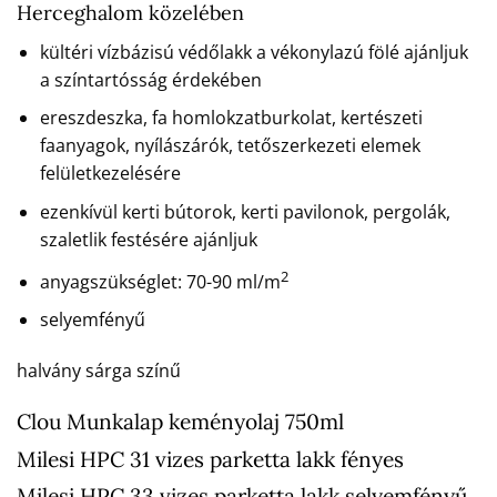
Herceghalom közelében
kültéri vízbázisú védőlakk a vékonylazú fölé ajánljuk
a színtartósság érdekében
ereszdeszka, fa homlokzatburkolat, kertészeti
faanyagok, nyílászárók, tetőszerkezeti elemek
felületkezelésére
ezenkívül kerti bútorok, kerti pavilonok, pergolák,
szaletlik festésére ajánljuk
2
anyagszükséglet: 70-90 ml/m
selyemfényű
halvány sárga színű
Clou Munkalap keményolaj 750ml
Milesi HPC 31 vizes parketta lakk fényes
Milesi HPC 33 vizes parketta lakk selyemfényű