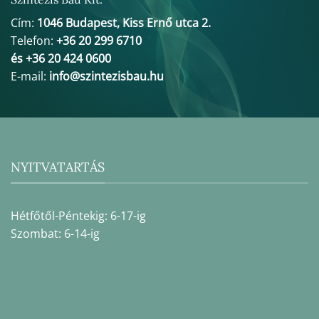
Cím:
1046 Budapest, Kiss Ernő utca 2.
Telefon:
+36 20 299 6710
és +36 20 424 0600
E-mail:
info@szintezisbau.hu
NYITVATARTÁS
Hétfőtől-Péntekig: 6-17-ig
Szombat: 6-14-ig