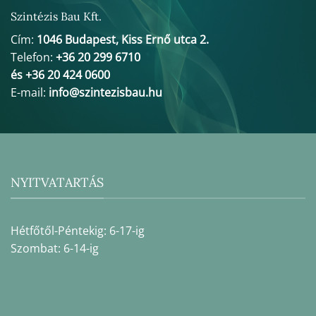
Szintézis Bau Kft.
Cím:
1046 Budapest, Kiss Ernő utca 2.
Telefon:
+36 20 299 6710
és +36 20 424 0600
E-mail:
info@szintezisbau.hu
NYITVATARTÁS
Hétfőtől-Péntekig: 6-17-ig
Szombat: 6-14-ig