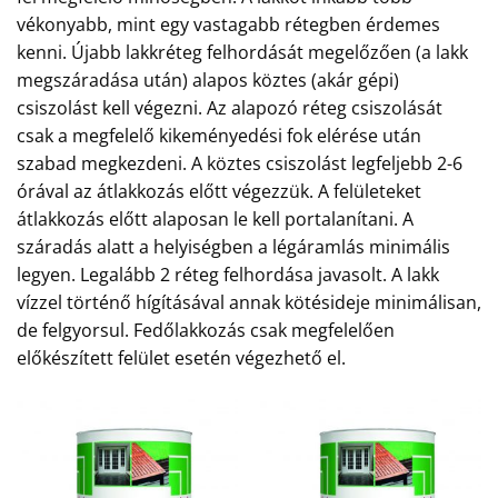
vékonyabb, mint egy vastagabb rétegben érdemes
kenni. Újabb lakkréteg felhordását megelőzően (a lakk
megszáradása után) alapos köztes (akár gépi)
csiszolást kell végezni. Az alapozó réteg csiszolását
csak a megfelelő kikeményedési fok elérése után
szabad megkezdeni. A köztes csiszolást legfeljebb 2-6
órával az átlakkozás előtt végezzük. A felületeket
átlakkozás előtt alaposan le kell portalanítani. A
száradás alatt a helyiségben a légáramlás minimális
legyen. Legalább 2 réteg felhordása javasolt. A lakk
vízzel történő hígításával annak kötésideje minimálisan,
de felgyorsul. Fedőlakkozás csak megfelelően
előkészített felület esetén végezhető el.