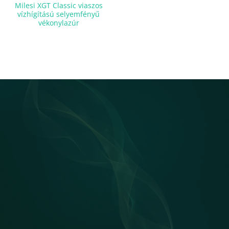
Milesi XGT Classic viaszos
vízhígítású selyemfényű
vékonylazúr