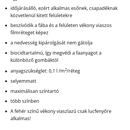
időjárásálló, ezért alkalmas esőnek, csapadéknak
közvetlenül kitett felületekre
beszívódik a fába és a felületen vékony viaszos
filmréteget képez
a nedvesség kipárolgását nem gátolja
biocidtartalmú, így megvédi a faanyagot a
különböző gombáktól
2
anyagszükséglet: 0,1 l /m
/réteg
selyemmatt
maximálisan színtartó
több színben
A fehér színű vékony viaszlazú csak lucfenyőre
alkalmas!