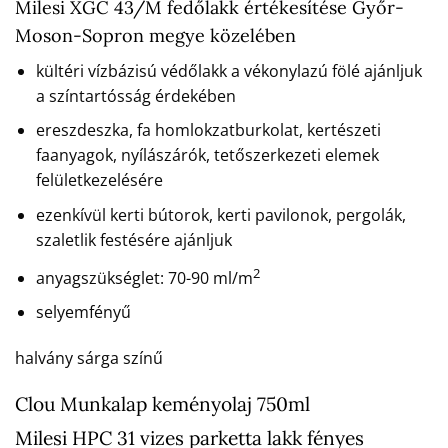
Milesi XGC 43/M fedőlakk értékesítése Győr-
Moson-Sopron megye közelében
kültéri vízbázisú védőlakk a vékonylazú fölé ajánljuk
a színtartósság érdekében
ereszdeszka, fa homlokzatburkolat, kertészeti
faanyagok, nyílászárók, tetőszerkezeti elemek
felületkezelésére
ezenkívül kerti bútorok, kerti pavilonok, pergolák,
szaletlik festésére ajánljuk
2
anyagszükséglet: 70-90 ml/m
selyemfényű
halvány sárga színű
Clou Munkalap keményolaj 750ml
Milesi HPC 31 vizes parketta lakk fényes