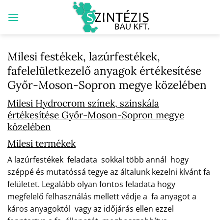
Skip
to
content
Milesi festékek, lazúrfestékek,
fafelelületkezelő anyagok értékesítése
Győr-Moson-Sopron megye közelében
Milesi Hydrocrom színek, színskála
értékesítése Győr-Moson-Sopron megye
közelében
Milesi termékek
A lazúrfestékek feladata sokkal több annál hogy
széppé és mutatóssá tegye az általunk kezelni kívánt fa
felületet. Legalább olyan fontos feladata hogy
megfelelő felhasználás mellett védje a fa anyagot a
káros anyagoktól vagy az időjárás ellen ezzel