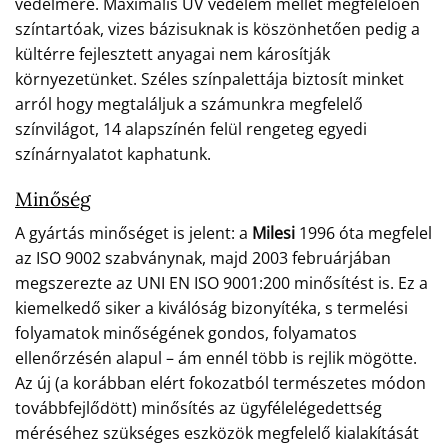
védelmére. Maximális UV védelem mellet megfelelően
színtartóak, vizes bázisuknak is köszönhetően pedig a
kültérre fejlesztett anyagai nem károsítják
környezetünket. Széles színpalettája biztosít minket
arról hogy megtaláljuk a számunkra megfelelő
színvilágot, 14 alapszínén felül rengeteg egyedi
színárnyalatot kaphatunk.
Minőség
A gyártás minőséget is jelent: a
Milesi
1996 óta megfelel
az ISO 9002 szabványnak, majd 2003 februárjában
megszerezte az UNI EN ISO 9001:200 minősítést is. Ez a
kiemelkedő siker a kiválóság bizonyítéka, s termelési
folyamatok minőségének gondos, folyamatos
ellenőrzésén alapul – ám ennél több is rejlik mögötte.
Az új (a korábban elért fokozatból természetes módon
továbbfejlődött) minősítés az ügyfélelégedettség
méréséhez szükséges eszközök megfelelő kialakítását