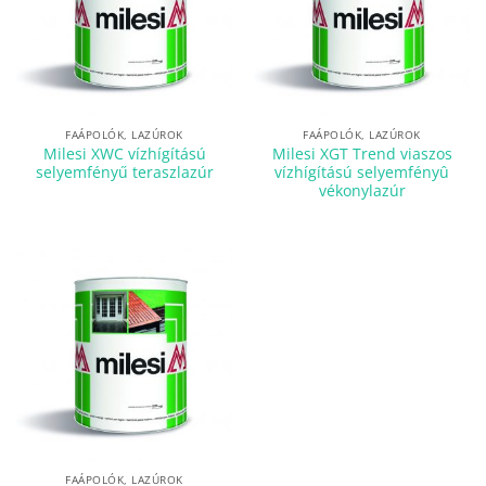
FAÁPOLÓK, LAZÚROK
FAÁPOLÓK, LAZÚROK
Milesi XWC vízhígítású
Milesi XGT Trend viaszos
selyemfényű teraszlazúr
vízhígítású selyemfényû
vékonylazúr
FAÁPOLÓK, LAZÚROK