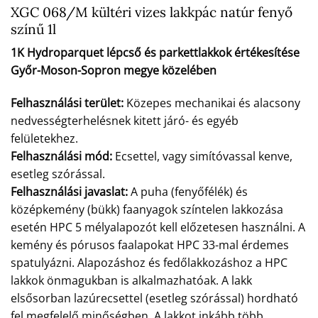
XGC 068/M kültéri vizes lakkpác natúr fenyő
színű 1l
1K Hydroparquet lépcső és parkettlakkok értékesítése
Győr-Moson-Sopron megye közelében
Felhasználási terület:
Közepes mechanikai és alacsony
nedvességterhelésnek kitett járó- és egyéb
felületekhez.
Felhasználási mód:
Ecsettel, vagy simítóvassal kenve,
esetleg szórással.
Felhasználási javaslat:
A puha (fenyőfélék) és
középkemény (bükk) faanyagok színtelen lakkozása
esetén HPC 5 mélyalapozót kell előzetesen használni. A
kemény és pórusos faalapokat HPC 33-mal érdemes
spatulyázni. Alapozáshoz és fedőlakkozáshoz a HPC
lakkok önmagukban is alkalmazhatóak. A lakk
elsősorban lazúrecsettel (esetleg szórással) hordható
fel megfelelő minőségben. A lakkot inkább több