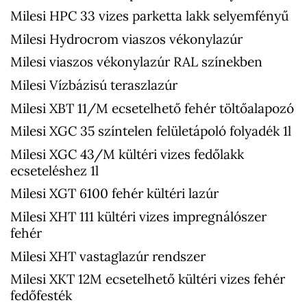
Milesi HPC 33 vizes parketta lakk selyemfényű
Milesi Hydrocrom viaszos vékonylazúr
Milesi viaszos vékonylazúr RAL színekben
Milesi Vízbázisú teraszlazúr
Milesi XBT 11/M ecsetelhető fehér töltőalapozó
Milesi XGC 35 színtelen felületápoló folyadék 1l
Milesi XGC 43/M kültéri vizes fedőlakk
ecseteléshez 1l
Milesi XGT 6100 fehér kültéri lazúr
Milesi XHT 111 kültéri vizes impregnálószer
fehér
Milesi XHT vastaglazúr rendszer
Milesi XKT 12M ecsetelhető kültéri vizes fehér
fedőfesték