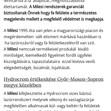
fenntartva a fa állapotát, meghosszabbítva
élettartamát.
A Milesi rendszerek garanciát
biztosítanak Önnek hogy fa felülete a természetes
megjelenés mellett a megfelelő védelmet is megkapja.
A
Milesi
1995 óta van jelen a magyarországi piacon és
megérdemelten vált elismert márkává hazánkban is
ha lazúrozásról vagy fa felületkezelésről van szó.
A
Milesi
nemcsak termékeivel produkál kiváló
minőséget, kiemelkedő figyelmet fordít ügyfelei
kiszolgálására, tapasztalataira ezzel kivívva vevői
elégedettségét, bizalmát, lojalitását.
Hydrocrom értékesítése Győr-Moson-Sopron
megye közelében
A
Milesi
kifejlesztette a Hydrocrom vizes bázisú
lazúrrendszert melynek vékony és vastaglazúrjai
megfelelően alkalmasak kül- vagy beltéri fa felületek