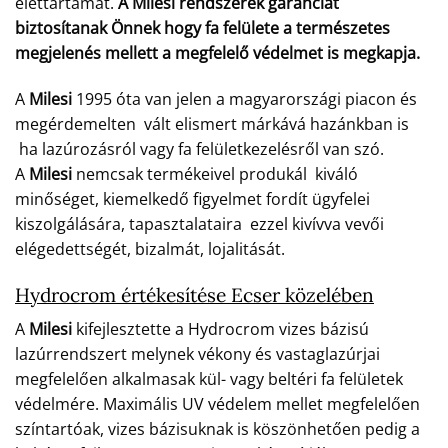
élettartamát.
A Milesi rendszerek garanciát
biztosítanak Önnek hogy fa felülete a természetes
megjelenés mellett a megfelelő védelmet is megkapja.
A
Milesi
1995 óta van jelen a magyarországi piacon és
megérdemelten vált elismert márkává hazánkban is
ha lazúrozásról vagy fa felületkezelésről van szó.
A
Milesi
nemcsak termékeivel produkál kiváló
minőséget, kiemelkedő figyelmet fordít ügyfelei
kiszolgálására, tapasztalataira ezzel kivívva vevői
elégedettségét, bizalmát, lojalitását.
Hydrocrom értékesítése Ecser közelében
A
Milesi
kifejlesztette a Hydrocrom vizes bázisú
lazúrrendszert melynek vékony és vastaglazúrjai
megfelelően alkalmasak kül- vagy beltéri fa felületek
védelmére. Maximális UV védelem mellet megfelelően
színtartóak, vizes bázisuknak is köszönhetően pedig a