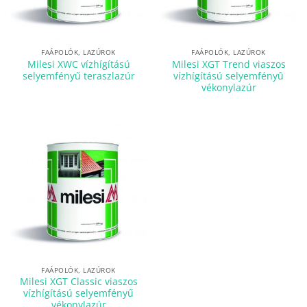
FAÁPOLÓK, LAZÚROK
FAÁPOLÓK, LAZÚROK
Milesi XWC vízhígítású
Milesi XGT Trend viaszos
selyemfényű teraszlazúr
vízhígítású selyemfényû
vékonylazúr
FAÁPOLÓK, LAZÚROK
Milesi XGT Classic viaszos
vízhígítású selyemfényű
vékonylazúr