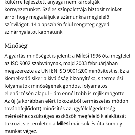
kültérre fejlesztett anyagai nem károsítják
környezetünket. Széles színpalettája biztosít minket
arról hogy megtaláljuk a számunkra megfelelő
színvilágot, 14 alapszínén felül rengeteg egyedi
színárnyalatot kaphatunk.
Minőség
A gyártás minőséget is jelent: a
Milesi
1996 óta megfelel
az ISO 9002 szabványnak, majd 2003 februárjában
megszerezte az UNI EN ISO 9001:200 minősítést is. Ez a
kiemelkedő siker a kiválóság bizonyítéka, s termelési
folyamatok minőségének gondos, folyamatos
ellenőrzésén alapul – ám ennél több is rejlik mögötte.
Az új (a korábban elért fokozatból természetes módon
továbbfejlődött) minősítés az ügyfélelégedettség
méréséhez szükséges eszközök megfelelő kialakítását
tükrözi, s e területen a
Milesi
már sok év óta komoly
munkát végez.