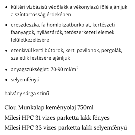
kültéri vízbázisú védőlakk a vékonylazú fölé ajánljuk
a színtartósság érdekében
ereszdeszka, fa homlokzatburkolat, kertészeti
faanyagok, nyílászárók, tetőszerkezeti elemek
felületkezelésére
ezenkívül kerti bútorok, kerti pavilonok, pergolák,
szaletlik festésére ajánljuk
2
anyagszükséglet: 70-90 ml/m
selyemfényű
halvány sárga színű
Clou Munkalap keményolaj 750ml
Milesi HPC 31 vizes parketta lakk fényes
Milesi HPC 33 vizes parketta lakk selyemfényű