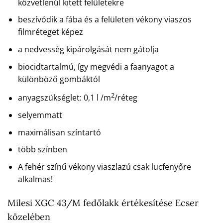
közvetlenül kitett felületekre
beszívódik a fába és a felületen vékony viaszos
filmréteget képez
a nedvesség kipárolgását nem gátolja
biocidtartalmú, így megvédi a faanyagot a
különböző gombáktól
2
anyagszükséglet: 0,1 l /m
/réteg
selyemmatt
maximálisan színtartó
több színben
A fehér színű vékony viaszlazú csak lucfenyőre
alkalmas!
Milesi XGC 43/M fedőlakk értékesítése Ecser
közelében