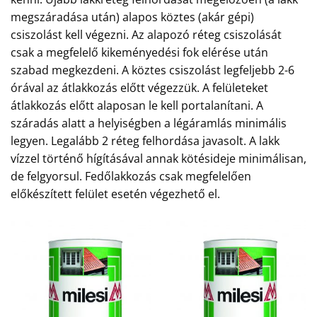
megszáradása után) alapos köztes (akár gépi)
csiszolást kell végezni. Az alapozó réteg csiszolását
csak a megfelelő kikeményedési fok elérése után
szabad megkezdeni. A köztes csiszolást legfeljebb 2-6
órával az átlakkozás előtt végezzük. A felületeket
átlakkozás előtt alaposan le kell portalanítani. A
száradás alatt a helyiségben a légáramlás minimális
legyen. Legalább 2 réteg felhordása javasolt. A lakk
vízzel történő hígításával annak kötésideje minimálisan,
de felgyorsul. Fedőlakkozás csak megfelelően
előkészített felület esetén végezhető el.