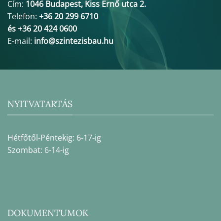
Cím:
1046 Budapest, Kiss Ernő utca 2.
Telefon:
+36 20 299 6710
és +36 20 424 0600
E-mail:
info@szintezisbau.hu
NYITVATARTÁS
Hétfőtől-Péntekig: 6-17-ig
Szombat: 6-14-ig
DOKUMENTUMOK