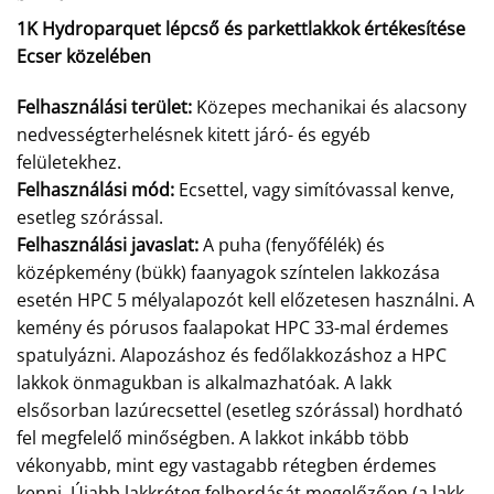
1K Hydroparquet lépcső és parkettlakkok értékesítése
Ecser közelében
Felhasználási terület:
Közepes mechanikai és alacsony
nedvességterhelésnek kitett járó- és egyéb
felületekhez.
Felhasználási mód:
Ecsettel, vagy simítóvassal kenve,
esetleg szórással.
Felhasználási javaslat:
A puha (fenyőfélék) és
középkemény (bükk) faanyagok színtelen lakkozása
esetén HPC 5 mélyalapozót kell előzetesen használni. A
kemény és pórusos faalapokat HPC 33-mal érdemes
spatulyázni. Alapozáshoz és fedőlakkozáshoz a HPC
lakkok önmagukban is alkalmazhatóak. A lakk
elsősorban lazúrecsettel (esetleg szórással) hordható
fel megfelelő minőségben. A lakkot inkább több
vékonyabb, mint egy vastagabb rétegben érdemes
kenni. Újabb lakkréteg felhordását megelőzően (a lakk