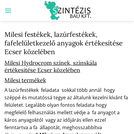
Skip
to
content
Milesi festékek, lazúrfestékek,
fafelelületkezelő anyagok értékesítése
Ecser közelében
Milesi Hydrocrom színek, színskála
értékesítése Ecser közelében
Milesi termékek
A lazúrfestékek feladata sokkal több annál hogy
széppé és mutatóssá tegye az általunk kezelni kívánt fa
felületet. Legalább olyan fontos feladata hogy
megfelelő felhasználás mellett védje a fa anyagot a
káros anyagoktól vagy az időjárás ellen ezzel
fenntartva a fa állapotát, meghosszabbítva