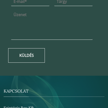
KÜLDÉS
KAPCSOLAT
Szintézis Bau Kft.