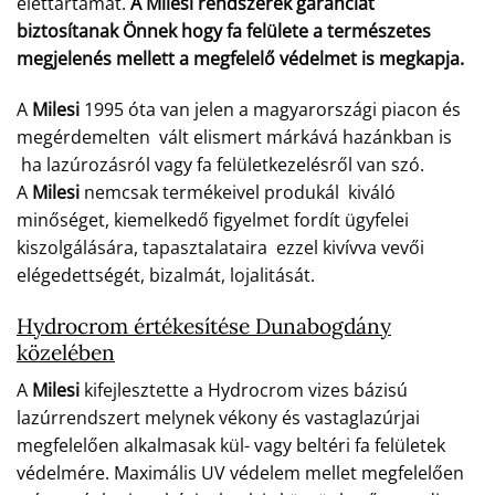
élettartamát.
A Milesi rendszerek garanciát
biztosítanak Önnek hogy fa felülete a természetes
megjelenés mellett a megfelelő védelmet is megkapja.
A
Milesi
1995 óta van jelen a magyarországi piacon és
megérdemelten vált elismert márkává hazánkban is
ha lazúrozásról vagy fa felületkezelésről van szó.
A
Milesi
nemcsak termékeivel produkál kiváló
minőséget, kiemelkedő figyelmet fordít ügyfelei
kiszolgálására, tapasztalataira ezzel kivívva vevői
elégedettségét, bizalmát, lojalitását.
Hydrocrom értékesítése Dunabogdány
közelében
A
Milesi
kifejlesztette a Hydrocrom vizes bázisú
lazúrrendszert melynek vékony és vastaglazúrjai
megfelelően alkalmasak kül- vagy beltéri fa felületek
védelmére. Maximális UV védelem mellet megfelelően