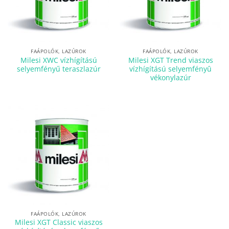
FAÁPOLÓK, LAZÚROK
FAÁPOLÓK, LAZÚROK
Milesi XWC vízhígítású
Milesi XGT Trend viaszos
selyemfényű teraszlazúr
vízhígítású selyemfényû
vékonylazúr
FAÁPOLÓK, LAZÚROK
Milesi XGT Classic viaszos