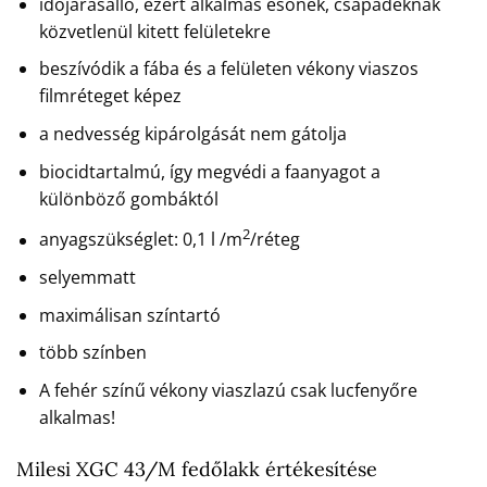
időjárásálló, ezért alkalmas esőnek, csapadéknak
közvetlenül kitett felületekre
beszívódik a fába és a felületen vékony viaszos
filmréteget képez
a nedvesség kipárolgását nem gátolja
biocidtartalmú, így megvédi a faanyagot a
különböző gombáktól
2
anyagszükséglet: 0,1 l /m
/réteg
selyemmatt
maximálisan színtartó
több színben
A fehér színű vékony viaszlazú csak lucfenyőre
alkalmas!
Milesi XGC 43/M fedőlakk értékesítése