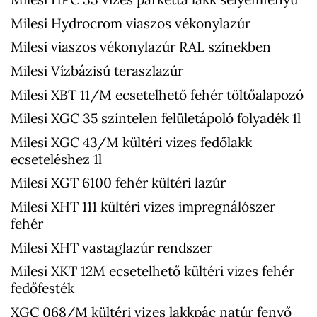
Milesi Hydrocrom viaszos vékonylazúr
Milesi viaszos vékonylazúr RAL színekben
Milesi Vízbázisú teraszlazúr
Milesi XBT 11/M ecsetelhető fehér töltőalapozó
Milesi XGC 35 színtelen felületápoló folyadék 1l
Milesi XGC 43/M kültéri vizes fedőlakk
ecseteléshez 1l
Milesi XGT 6100 fehér kültéri lazúr
Milesi XHT 111 kültéri vizes impregnálószer
fehér
Milesi XHT vastaglazúr rendszer
Milesi XKT 12M ecsetelhető kültéri vizes fehér
fedőfesték
XGC 068/M kültéri vizes lakkpác natúr fenyő