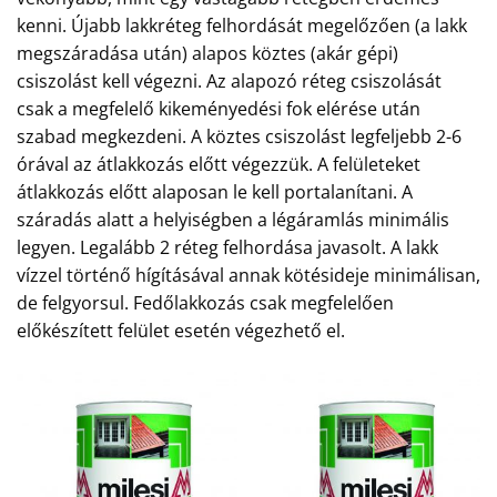
kenni. Újabb lakkréteg felhordását megelőzően (a lakk
megszáradása után) alapos köztes (akár gépi)
csiszolást kell végezni. Az alapozó réteg csiszolását
csak a megfelelő kikeményedési fok elérése után
szabad megkezdeni. A köztes csiszolást legfeljebb 2-6
órával az átlakkozás előtt végezzük. A felületeket
átlakkozás előtt alaposan le kell portalanítani. A
száradás alatt a helyiségben a légáramlás minimális
legyen. Legalább 2 réteg felhordása javasolt. A lakk
vízzel történő hígításával annak kötésideje minimálisan,
de felgyorsul. Fedőlakkozás csak megfelelően
előkészített felület esetén végezhető el.