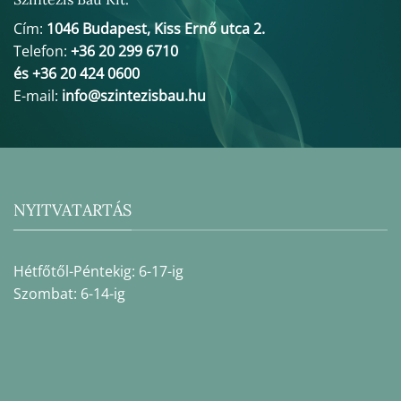
Cím:
1046 Budapest, Kiss Ernő utca 2.
Telefon:
+36 20 299 6710
és +36 20 424 0600
E-mail:
info@szintezisbau.hu
NYITVATARTÁS
Hétfőtől-Péntekig: 6-17-ig
Szombat: 6-14-ig