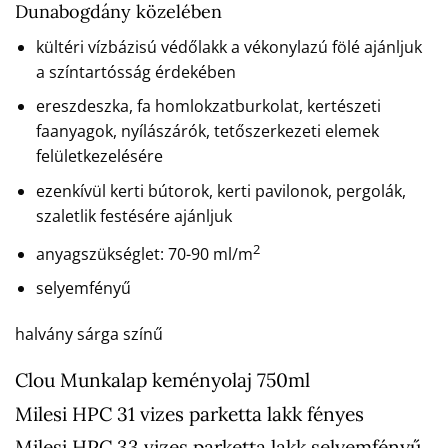
Dunabogdány közelében
kültéri vízbázisú védőlakk a vékonylazú fölé ajánljuk
a színtartósság érdekében
ereszdeszka, fa homlokzatburkolat, kertészeti
faanyagok, nyílászárók, tetőszerkezeti elemek
felületkezelésére
ezenkívül kerti bútorok, kerti pavilonok, pergolák,
szaletlik festésére ajánljuk
2
anyagszükséglet: 70-90 ml/m
selyemfényű
halvány sárga színű
Clou Munkalap keményolaj 750ml
Milesi HPC 31 vizes parketta lakk fényes
Milesi HPC 33 vizes parketta lakk selyemfényű