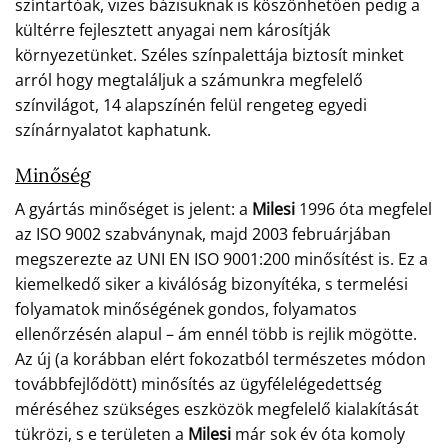
színtartóak, vizes bázisuknak is köszönhetően pedig a
kültérre fejlesztett anyagai nem károsítják
környezetünket. Széles színpalettája biztosít minket
arról hogy megtaláljuk a számunkra megfelelő
színvilágot, 14 alapszínén felül rengeteg egyedi
színárnyalatot kaphatunk.
Minőség
A gyártás minőséget is jelent: a
Milesi
1996 óta megfelel
az ISO 9002 szabványnak, majd 2003 februárjában
megszerezte az UNI EN ISO 9001:200 minősítést is. Ez a
kiemelkedő siker a kiválóság bizonyítéka, s termelési
folyamatok minőségének gondos, folyamatos
ellenőrzésén alapul – ám ennél több is rejlik mögötte.
Az új (a korábban elért fokozatból természetes módon
továbbfejlődött) minősítés az ügyfélelégedettség
méréséhez szükséges eszközök megfelelő kialakítását
tükrözi, s e területen a
Milesi
már sok év óta komoly