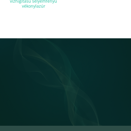
vízhígítású selyemfényű
vékonylazúr