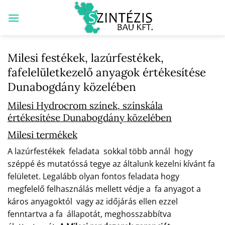
Skip
to
content
Milesi festékek, lazúrfestékek,
fafelelületkezelő anyagok értékesítése
Dunabogdány közelében
Milesi Hydrocrom színek, színskála
értékesítése Dunabogdány közelében
Milesi termékek
A lazúrfestékek feladata sokkal több annál hogy
széppé és mutatóssá tegye az általunk kezelni kívánt fa
felületet. Legalább olyan fontos feladata hogy
megfelelő felhasználás mellett védje a fa anyagot a
káros anyagoktól vagy az időjárás ellen ezzel
fenntartva a fa állapotát, meghosszabbítva