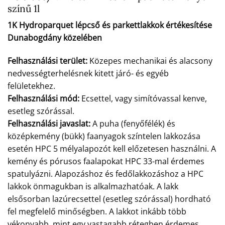
színű 1l
1K Hydroparquet lépcső és parkettlakkok értékesítése
Dunabogdány közelében
Felhasználási terület:
Közepes mechanikai és alacsony
nedvességterhelésnek kitett járó- és egyéb
felületekhez.
Felhasználási mód:
Ecsettel, vagy simítóvassal kenve,
esetleg szórással.
Felhasználási javaslat:
A puha (fenyőfélék) és
középkemény (bükk) faanyagok színtelen lakkozása
esetén HPC 5 mélyalapozót kell előzetesen használni. A
kemény és pórusos faalapokat HPC 33-mal érdemes
spatulyázni. Alapozáshoz és fedőlakkozáshoz a HPC
lakkok önmagukban is alkalmazhatóak. A lakk
elsősorban lazúrecsettel (esetleg szórással) hordható
fel megfelelő minőségben. A lakkot inkább több
vékonyabb, mint egy vastagabb rétegben érdemes