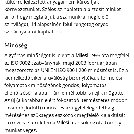
kültérre fejlesztett anyagai nem károsítják
környezetünket. Széles színpalettája biztosít minket
arról hogy megtaláljuk a számunkra megfelelő
színvilágot, 14 alapszínén felül rengeteg egyedi
színárnyalatot kaphatunk.
Minőség
A gyártás minőséget is jelent: a
Milesi
1996 óta megfelel
az ISO 9002 szabványnak, majd 2003 februárjában
megszerezte az UNI EN ISO 9001:200 minősítést is. Ez a
kiemelkedő siker a kiválóság bizonyítéka, s termelési
folyamatok minőségének gondos, folyamatos
ellenőrzésén alapul – ám ennél több is rejlik mögötte.
Az új (a korábban elért fokozatból természetes módon
továbbfejlődött) minősítés az ügyfélelégedettség
méréséhez szükséges eszközök megfelelő kialakítását
tükrözi, s e területen a
Milesi
már sok év óta komoly
munkát végez.