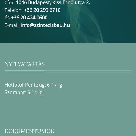
Cím:
1046 Budapest, Kiss Ernő utca 2.
Telefon:
+36 20 299 6710
és +36 20 424 0600
E-mail:
info@szintezisbau.hu
NYITVATARTÁS
Hétfőtől-Péntekig: 6-17-ig
Szombat: 6-14-ig
DOKUMENTUMOK