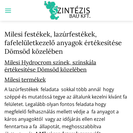
Skip
to
content
Milesi festékek, lazúrfestékek,
fafelelületkezelő anyagok értékesítése
Dömsöd közelében
Milesi Hydrocrom színek, színskála
értékesítése Dömsöd közelében
Milesi termékek
A lazúrfestékek feladata sokkal több annál hogy
széppé és mutatóssá tegye az általunk kezelni kívánt fa
felületet. Legalább olyan fontos feladata hogy
megfelelő felhasználás mellett védje a fa anyagot a
káros anyagoktól vagy az időjárás ellen ezzel
fenntartva a fa állapotát, meghosszabbítva