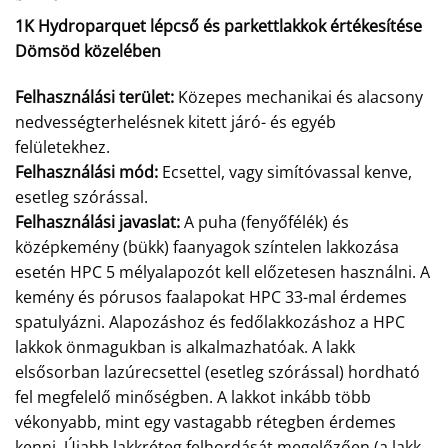
1K Hydroparquet lépcső és parkettlakkok értékesítése
Dömsöd közelében
Felhasználási terület:
Közepes mechanikai és alacsony
nedvességterhelésnek kitett járó- és egyéb
felületekhez.
Felhasználási mód:
Ecsettel, vagy simítóvassal kenve,
esetleg szórással.
Felhasználási javaslat:
A puha (fenyőfélék) és
középkemény (bükk) faanyagok színtelen lakkozása
esetén HPC 5 mélyalapozót kell előzetesen használni. A
kemény és pórusos faalapokat HPC 33-mal érdemes
spatulyázni. Alapozáshoz és fedőlakkozáshoz a HPC
lakkok önmagukban is alkalmazhatóak. A lakk
elsősorban lazúrecsettel (esetleg szórással) hordható
fel megfelelő minőségben. A lakkot inkább több
vékonyabb, mint egy vastagabb rétegben érdemes
kenni. Újabb lakkréteg felhordását megelőzően (a lakk