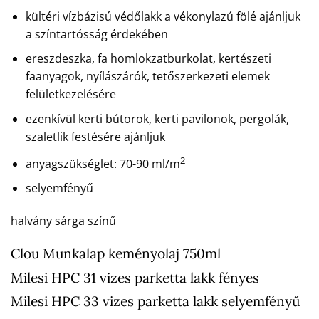
kültéri vízbázisú védőlakk a vékonylazú fölé ajánljuk
a színtartósság érdekében
ereszdeszka, fa homlokzatburkolat, kertészeti
faanyagok, nyílászárók, tetőszerkezeti elemek
felületkezelésére
ezenkívül kerti bútorok, kerti pavilonok, pergolák,
szaletlik festésére ajánljuk
2
anyagszükséglet: 70-90 ml/m
selyemfényű
halvány sárga színű
Clou Munkalap keményolaj 750ml
Milesi HPC 31 vizes parketta lakk fényes
Milesi HPC 33 vizes parketta lakk selyemfényű