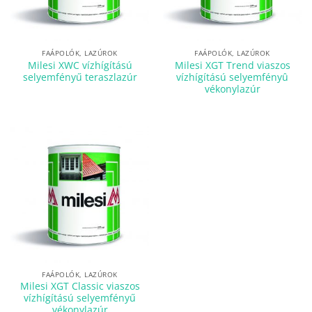
FAÁPOLÓK, LAZÚROK
FAÁPOLÓK, LAZÚROK
Milesi XWC vízhígítású
Milesi XGT Trend viaszos
selyemfényű teraszlazúr
vízhígítású selyemfényû
vékonylazúr
FAÁPOLÓK, LAZÚROK
Milesi XGT Classic viaszos
vízhígítású selyemfényű
vékonylazúr