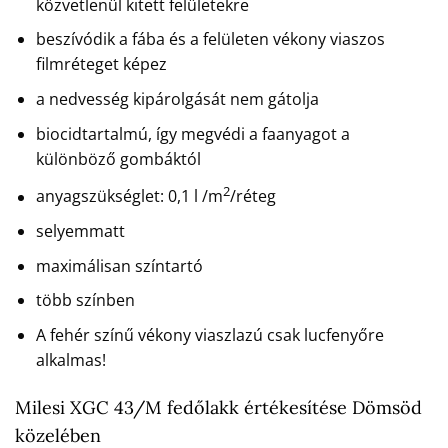
közvetlenül kitett felületekre
beszívódik a fába és a felületen vékony viaszos
filmréteget képez
a nedvesség kipárolgását nem gátolja
biocidtartalmú, így megvédi a faanyagot a
különböző gombáktól
2
anyagszükséglet: 0,1 l /m
/réteg
selyemmatt
maximálisan színtartó
több színben
A fehér színű vékony viaszlazú csak lucfenyőre
alkalmas!
Milesi XGC 43/M fedőlakk értékesítése Dömsöd
közelében