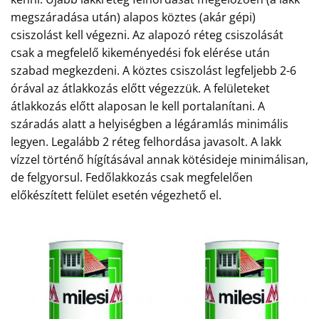
megszáradása után) alapos köztes (akár gépi)
csiszolást kell végezni. Az alapozó réteg csiszolását
csak a megfelelő kikeményedési fok elérése után
szabad megkezdeni. A köztes csiszolást legfeljebb 2-6
órával az átlakkozás előtt végezzük. A felületeket
átlakkozás előtt alaposan le kell portalanítani. A
száradás alatt a helyiségben a légáramlás minimális
legyen. Legalább 2 réteg felhordása javasolt. A lakk
vízzel történő hígításával annak kötésideje minimálisan,
de felgyorsul. Fedőlakkozás csak megfelelően
előkészített felület esetén végezhető el.