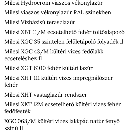
Milesi Hydrocrom viaszos vékonylazúr
Milesi viaszos vékonylazúr RAL színekben
Milesi Vízbázisú teraszlazúr
Milesi XBT 11/M ecsetelhető fehér töltőalapozó
Milesi XGC 35 színtelen felületápoló folyadék 1l
Milesi XGC 43/M kültéri vizes fedőlakk
ecseteléshez 1l
Milesi XGT 6100 fehér kültéri lazúr
Milesi XHT 111 kültéri vizes impregnálószer
fehér
Milesi XHT vastaglazúr rendszer
Milesi XKT 12M ecsetelhető kültéri vizes fehér
fedőfesték
XGC 068/M kültéri vizes lakkpác natúr fenyő
színű 1l