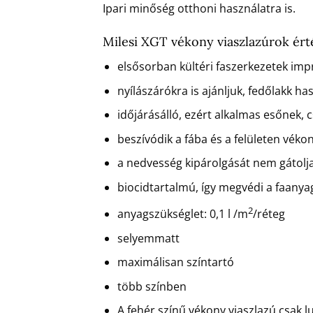
Ipari minőség otthoni használatra is.
Milesi XGT vékony viaszlazúrok ért
elsősorban kültéri faszerkezetek imp
nyílászárókra is ajánljuk, fedőlakk ha
időjárásálló, ezért alkalmas esőnek, 
beszívódik a fába és a felületen véko
a nedvesség kipárolgását nem gátolj
biocidtartalmú, így megvédi a faany
2
anyagszükséglet: 0,1 l /m
/réteg
selyemmatt
maximálisan színtartó
több színben
A fehér színű vékony viaszlazú csak l