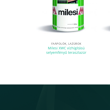
FAÁPOLÓK, LAZÚROK
Milesi XWC vízhígítású
selyemfényű teraszlazúr