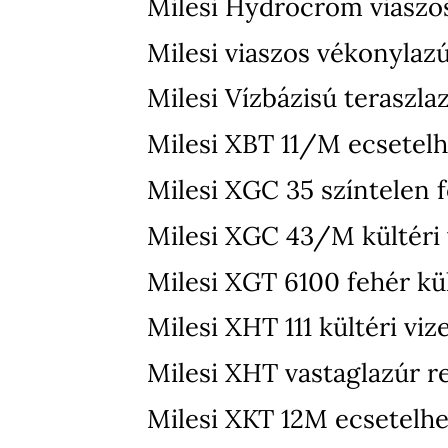
Milesi Hydrocrom viaszo
Milesi viaszos vékonylaz
Milesi Vízbázisú teraszla
Milesi XBT 11/M ecsetelh
Milesi XGC 35 színtelen f
Milesi XGC 43/M kültéri v
Milesi XGT 6100 fehér kül
Milesi XHT 111 kültéri vi
Milesi XHT vastaglazúr r
Milesi XKT 12M ecsetelhet