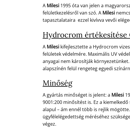
A
Milesi
1995 óta van jelen a magyarors
felületkezelésről van szó. A
Milesi
nemcsa
tapasztalataira ezzel kivívva vevői eléged
Hydrocrom értékesítése 
A
Milesi
kifejlesztette a Hydrocrom vizes
felületek védelmére. Maximális UV védel
anyagai nem károsítják környezetünket. 
alapszínén felül rengeteg egyedi színár
Minőség
A gyártás minőséget is jelent: a
Milesi
19
9001:200 minősítést is. Ez a kiemelkedő
alapul – ám ennél több is rejlik mögött
ügyfélelégedettség méréséhez szükséges 
végez.