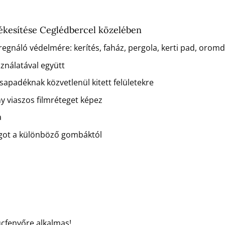
ékesítése Ceglédbercel közelében
regnáló védelmére: kerítés, faház, pergola, kerti pad, orom
sználatával együtt
csapadéknak közvetlenül kitett felületekre
ny viaszos filmréteget képez
a
agot a különböző gombáktól
ucfenyőre alkalmas!