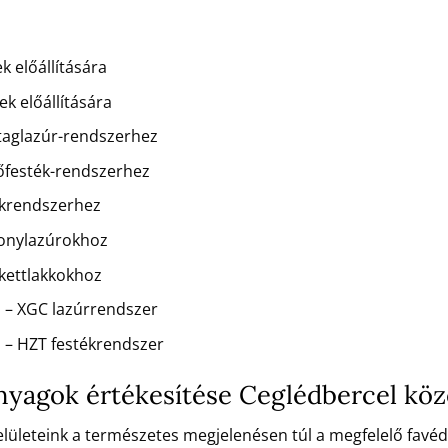
k előállítására
k előállítására
staglazúr-rendszerhez
dőfesték-rendszerhez
kkrendszerhez
konylazúrokhoz
rkettlakkokhoz
 – XGC lazúrrendszer
 – HZT festékrendszer
 anyagok értékesítése Ceglédbercel kö
 felületeink a természetes megjelenésen túl a megfelelő favé