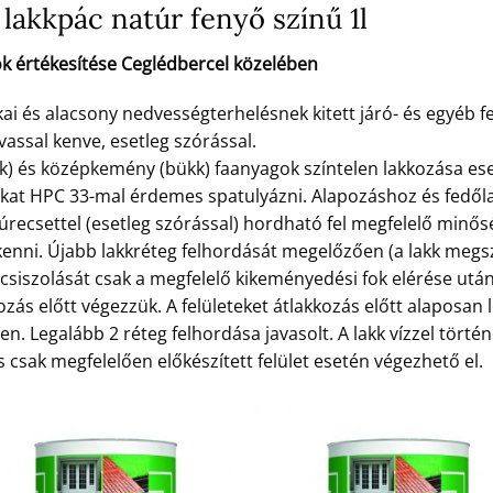
lakkpác natúr fenyő színű 1l
k értékesítése Ceglédbercel közelében
 és alacsony nedvességterhelésnek kitett járó- és egyéb fe
vassal kenve, esetleg szórással.
k) és középkemény (bükk) faanyagok színtelen lakkozása es
okat HPC 33-mal érdemes spatulyázni. Alapozáshoz és fed
zúrecsettel (esetleg szórással) hordható fel megfelelő minő
nni. Újabb lakkréteg felhordását megelőzően (a lakk megsz
eg csiszolását csak a megfelelő kikeményedési fok elérése ut
ozás előtt végezzük. A felületeket átlakkozás előtt alaposan l
n. Legalább 2 réteg felhordása javasolt. A lakk vízzel törté
 csak megfelelően előkészített felület esetén végezhető el.