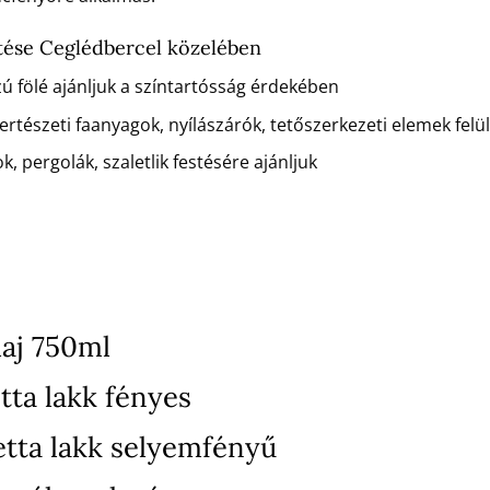
tése Ceglédbercel közelében
zú fölé ajánljuk a színtartósság érdekében
rtészeti faanyagok, nyílászárók, tetőszerkezeti elemek felü
k, pergolák, szaletlik festésére ajánljuk
aj 750ml
tta lakk fényes
etta lakk selyemfényű