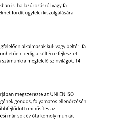
ban is ha lazúrozásról vagy fa
et fordít ügyfelei kiszolgálására,
felelően alkalmasak kül- vagy beltéri fa
önhetően pedig a kültérre fejlesztett
a számunkra megfelelő színvilágot, 14
árjában megszerezte az UNI EN ISO
őségének gondos, folyamatos ellenőrzésén
ábbfejlődött) minősítés az
esi
már sok év óta komoly munkát