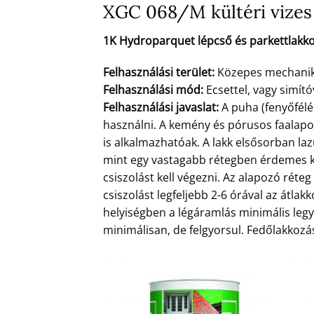
XGC 068/M kültéri vizes 
1K Hydroparquet lépcső és parkettlakko
Felhasználási terület:
Közepes mechanikai
Felhasználási mód:
Ecsettel, vagy simító
Felhasználási javaslat:
A puha (fenyőfélé
használni. A kemény és pórusos faalap
is alkalmazhatóak. A lakk elsősorban la
mint egy vastagabb rétegben érdemes ke
csiszolást kell végezni. Az alapozó rét
csiszolást legfeljebb 2-6 órával az átlakk
helyiségben a légáramlás minimális legye
minimálisan, de felgyorsul. Fedőlakkozás