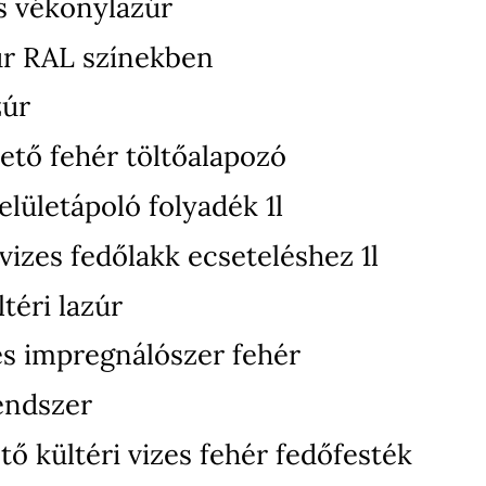
s vékonylazúr
úr RAL színekben
zúr
ető fehér töltőalapozó
elületápoló folyadék 1l
izes fedőlakk ecseteléshez 1l
téri lazúr
zes impregnálószer fehér
endszer
ő kültéri vizes fehér fedőfesték