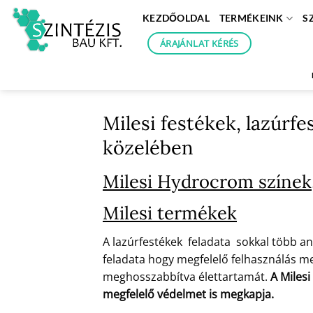
Skip
KEZDŐOLDAL
TERMÉKEINK
S
to
content
ÁRAJÁNLAT KÉRÉS
Milesi festékek, lazúrf
közelében
Milesi Hydrocrom színek,
Milesi termékek
A lazúrfestékek feladata sokkal több an
feladata hogy megfelelő felhasználás mel
meghosszabbítva élettartamát.
A Milesi
megfelelő védelmet is megkapja.