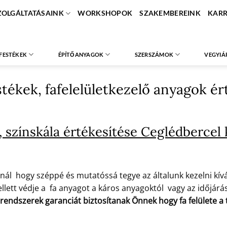
ZOLGÁLTATÁSAINK
WORKSHOPOK
SZAKEMBEREINK
KARR
FESTÉKEK
ÉPÍTŐANYAGOK
SZERSZÁMOK
VEGYIÁ
estékek, fafelelületkezelő anyagok é
 színskála értékesítése Ceglédbercel
nál hogy széppé és mutatóssá tegye az általunk kezelni kíván
lett védje a fa anyagot a káros anyagoktól vagy az időjárás 
 rendszerek garanciát biztosítanak Önnek hogy fa felülete 