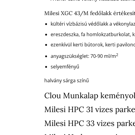
Milesi XGC 43/M fedőlakk értékesí
kültéri vízbázisú védőlakk a vékonyla
ereszdeszka, fa homlokzatburkolat, ke
ezenkívül kerti bútorok, kerti pavilono
2
anyagszükséglet: 70-90 ml/m
selyemfényű
halvány sárga színű
Clou Munkalap keményol
Milesi HPC 31 vizes parke
Milesi HPC 33 vizes park