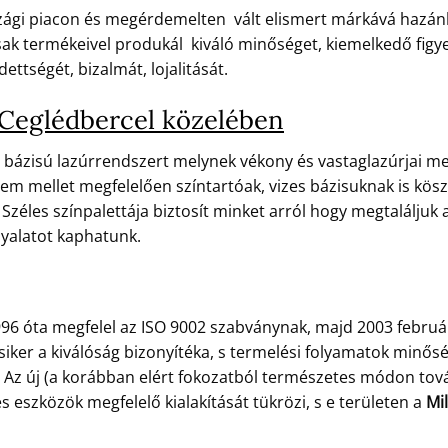
zági piacon és megérdemelten vált elismert márkává hazánk
k termékeivel produkál kiváló minőséget, kiemelkedő figyelm
ettségét, bizalmát, lojalitását.
Ceglédbercel közelében
 bázisú lazúrrendszert melynek vékony és vastaglazúrjai meg
em mellet megfelelően színtartóak, vizes bázisuknak is kösz
Széles színpalettája biztosít minket arról hogy megtaláljuk 
nyalatot kaphatunk.
96 óta megfelel az ISO 9002 szabványnak, majd 2003 febru
 siker a kiválóság bizonyítéka, s termelési folyamatok min
e. Az új (a korábban elért fokozatból természetes módon tov
eszközök megfelelő kialakítását tükrözi, s e területen a
Mil