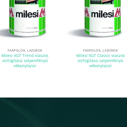
FAÁPOLÓK, LAZÚROK
FAÁPOLÓK, LAZÚROK
Milesi XGT Trend viaszos
Milesi XGT Classic viaszos
vízhígítású selyemfényû
vízhígítású selyemfényű
vékonylazúr
vékonylazúr