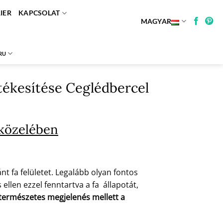
IER
KAPCSOLAT
MAGYAR
RU
rtékesítése Ceglédbercel
 közelében
t fa felületet. Legalább olyan fontos
ellen ezzel fenntartva a fa állapotát,
a természetes megjelenés mellett a