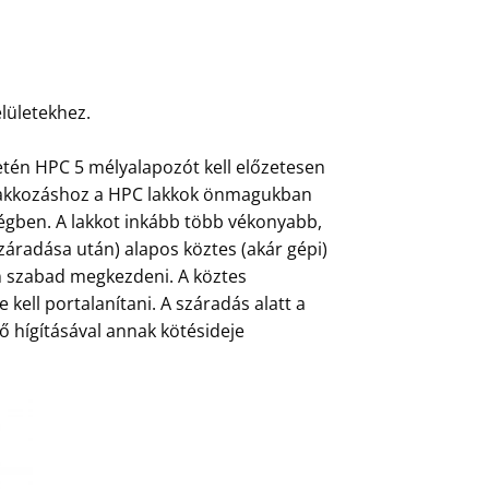
lületekhez.
etén HPC 5 mélyalapozót kell előzetesen
őlakkozáshoz a HPC lakkok önmagukban
ségben. A lakkot inkább több vékonyabb,
áradása után) alapos köztes (akár gépi)
án szabad megkezdeni. A köztes
e kell portalanítani. A száradás alatt a
nő hígításával annak kötésideje