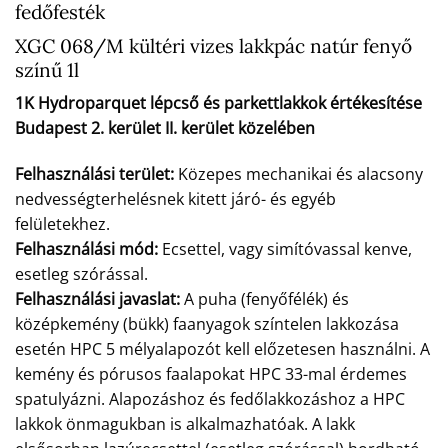
fedőfesték
XGC 068/M kültéri vizes lakkpác natúr fenyő
színű 1l
1K Hydroparquet lépcső és parkettlakkok értékesítése
Budapest 2. kerület II. kerület közelében
Felhasználási terület:
Közepes mechanikai és alacsony
nedvességterhelésnek kitett járó- és egyéb
felületekhez.
Felhasználási mód:
Ecsettel, vagy simítóvassal kenve,
esetleg szórással.
Felhasználási javaslat:
A puha (fenyőfélék) és
középkemény (bükk) faanyagok színtelen lakkozása
esetén HPC 5 mélyalapozót kell előzetesen használni. A
kemény és pórusos faalapokat HPC 33-mal érdemes
spatulyázni. Alapozáshoz és fedőlakkozáshoz a HPC
lakkok önmagukban is alkalmazhatóak. A lakk