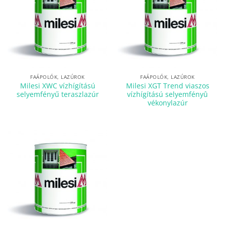
FAÁPOLÓK, LAZÚROK
FAÁPOLÓK, LAZÚROK
Milesi XWC vízhígítású
Milesi XGT Trend viaszos
selyemfényű teraszlazúr
vízhígítású selyemfényû
vékonylazúr