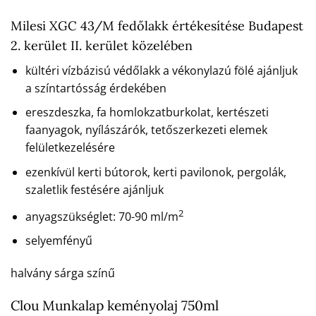
Milesi XGC 43/M fedőlakk értékesítése Budapest
2. kerület II. kerület közelében
kültéri vízbázisú védőlakk a vékonylazú fölé ajánljuk
a színtartósság érdekében
ereszdeszka, fa homlokzatburkolat, kertészeti
faanyagok, nyílászárók, tetőszerkezeti elemek
felületkezelésére
ezenkívül kerti bútorok, kerti pavilonok, pergolák,
szaletlik festésére ajánljuk
2
anyagszükséglet: 70-90 ml/m
selyemfényű
halvány sárga színű
Clou Munkalap keményolaj 750ml