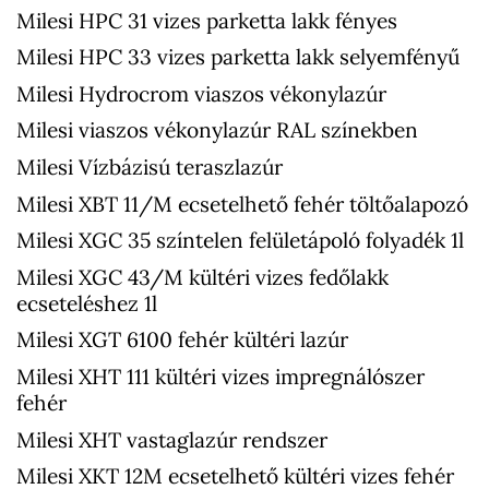
Milesi HPC 31 vizes parketta lakk fényes
Milesi HPC 33 vizes parketta lakk selyemfényű
Milesi Hydrocrom viaszos vékonylazúr
Milesi viaszos vékonylazúr RAL színekben
Milesi Vízbázisú teraszlazúr
Milesi XBT 11/M ecsetelhető fehér töltőalapozó
Milesi XGC 35 színtelen felületápoló folyadék 1l
Milesi XGC 43/M kültéri vizes fedőlakk
ecseteléshez 1l
Milesi XGT 6100 fehér kültéri lazúr
Milesi XHT 111 kültéri vizes impregnálószer
fehér
Milesi XHT vastaglazúr rendszer
Milesi XKT 12M ecsetelhető kültéri vizes fehér