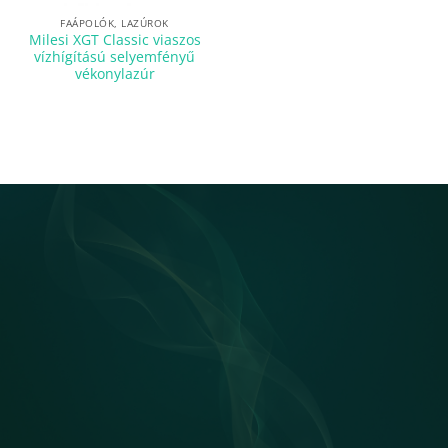
FAÁPOLÓK, LAZÚROK
Milesi XGT Classic viaszos
vízhígítású selyemfényű
vékonylazúr