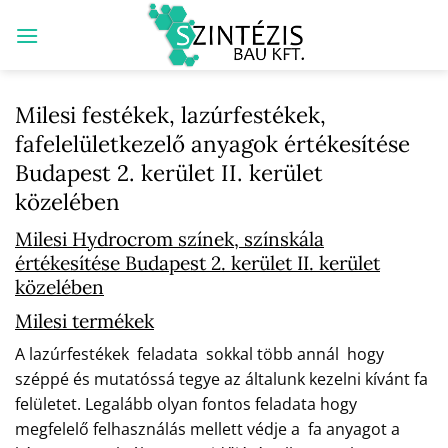
Skip
to
content
Milesi festékek, lazúrfestékek,
fafelelületkezelő anyagok értékesítése
Budapest 2. kerület II. kerület
közelében
Milesi Hydrocrom színek, színskála
értékesítése Budapest 2. kerület II. kerület
közelében
Milesi termékek
A lazúrfestékek feladata sokkal több annál hogy
széppé és mutatóssá tegye az általunk kezelni kívánt fa
felületet. Legalább olyan fontos feladata hogy
megfelelő felhasználás mellett védje a fa anyagot a