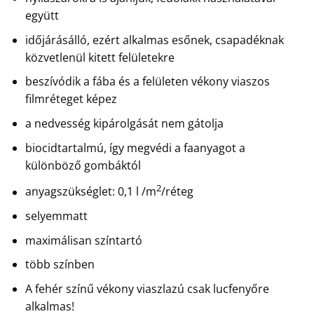
együtt
időjárásálló, ezért alkalmas esőnek, csapadéknak
közvetlenül kitett felületekre
beszívódik a fába és a felületen vékony viaszos
filmréteget képez
a nedvesség kipárolgását nem gátolja
biocidtartalmú, így megvédi a faanyagot a
különböző gombáktól
2
anyagszükséglet: 0,1 l /m
/réteg
selyemmatt
maximálisan színtartó
több színben
A fehér színű vékony viaszlazú csak lucfenyőre
alkalmas!