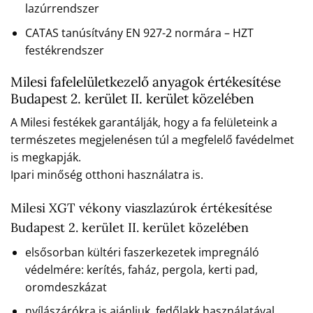
lazúrrendszer
CATAS tanúsítvány EN 927-2 normára – HZT
festékrendszer
Milesi fafelelületkezelő anyagok értékesítése
Budapest 2. kerület II. kerület közelében
A Milesi festékek garantálják, hogy a fa felületeink a
természetes megjelenésen túl a megfelelő favédelmet
is megkapják.
Ipari minőség otthoni használatra is.
Milesi XGT vékony viaszlazúrok értékesítése
Budapest 2. kerület II. kerület közelében
elsősorban kültéri faszerkezetek impregnáló
védelmére: kerítés, faház, pergola, kerti pad,
oromdeszkázat
nyílászárókra is ajánljuk, fedőlakk használatával