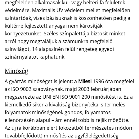
megfelelően alkalmasak kül- vagy beltéri fa felületek
védelmére. Maximális UV védelem mellet megfelelően
színtartóak, vizes bázisuknak is köszönhetően pedig a
kültérre fejlesztett anyagai nem károsítják
környezetünket. Széles színpalettája biztosít minket
arról hogy megtaláljuk a számunkra megfelelő
színvilágot, 14 alapszínén felül rengeteg egyedi
színárnyalatot kaphatunk.
Minőség
A gyártás minőséget is jelent: a
Milesi
1996 óta megfelel
az ISO 9002 szabványnak, majd 2003 februárjában
megszerezte az UNI EN ISO 9001:200 minősítést is. Ez a
kiemelkedő siker a kiválóság bizonyítéka, s termelési
folyamatok minőségének gondos, folyamatos
ellenőrzésén alapul – ám ennél több is rejlik mögötte.
Az új (a korábban elért fokozatból természetes módon
továbbfejlődött) minősítés az ügyfélelégedettség