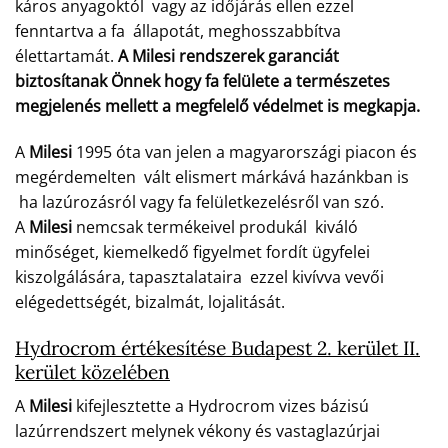
káros anyagoktól vagy az időjárás ellen ezzel
fenntartva a fa állapotát, meghosszabbítva
élettartamát.
A Milesi rendszerek garanciát
biztosítanak Önnek hogy fa felülete a természetes
megjelenés mellett a megfelelő védelmet is megkapja.
A
Milesi
1995 óta van jelen a magyarországi piacon és
megérdemelten vált elismert márkává hazánkban is
ha lazúrozásról vagy fa felületkezelésről van szó.
A
Milesi
nemcsak termékeivel produkál kiváló
minőséget, kiemelkedő figyelmet fordít ügyfelei
kiszolgálására, tapasztalataira ezzel kivívva vevői
elégedettségét, bizalmát, lojalitását.
Hydrocrom értékesítése Budapest 2. kerület II.
kerület közelében
A
Milesi
kifejlesztette a Hydrocrom vizes bázisú
lazúrrendszert melynek vékony és vastaglazúrjai