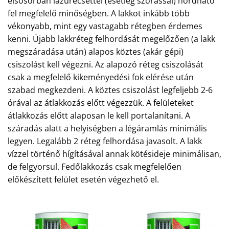
elsősorban lazúrecsettel (esetleg szórással) hordható
fel megfelelő minőségben. A lakkot inkább több
vékonyabb, mint egy vastagabb rétegben érdemes
kenni. Újabb lakkréteg felhordását megelőzően (a lakk
megszáradása után) alapos köztes (akár gépi)
csiszolást kell végezni. Az alapozó réteg csiszolását
csak a megfelelő kikeményedési fok elérése után
szabad megkezdeni. A köztes csiszolást legfeljebb 2-6
órával az átlakkozás előtt végezzük. A felületeket
átlakkozás előtt alaposan le kell portalanítani. A
száradás alatt a helyiségben a légáramlás minimális
legyen. Legalább 2 réteg felhordása javasolt. A lakk
vízzel történő hígításával annak kötésideje minimálisan,
de felgyorsul. Fedőlakkozás csak megfelelően
előkészített felület esetén végezhető el.