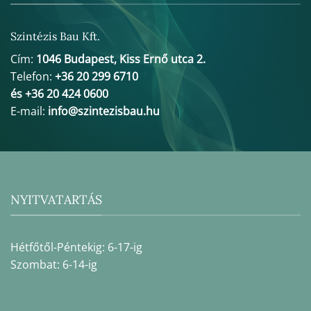
Szintézis Bau Kft.
Cím:
1046 Budapest, Kiss Ernő utca 2.
Telefon:
+36 20 299 6710
és +36 20 424 0600
E-mail:
info@szintezisbau.hu
NYITVATARTÁS
Hétfőtől-Péntekig: 6-17-ig
Szombat: 6-14-ig