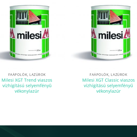
FAÁPOLÓK, LAZÚROK
FAÁPOLÓK, LAZÚROK
Milesi XGT Trend viaszos
Milesi XGT Classic viaszos
vízhígítású selyemfényû
vízhígítású selyemfényű
vékonylazúr
vékonylazúr