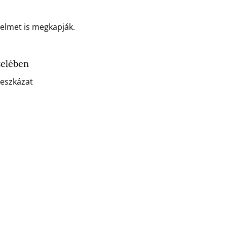
delmet is megkapják.
zelében
deszkázat