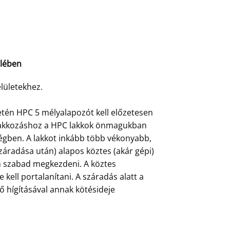
elében
lületekhez.
etén HPC 5 mélyalapozót kell előzetesen
őlakkozáshoz a HPC lakkok önmagukban
ségben. A lakkot inkább több vékonyabb,
áradása után) alapos köztes (akár gépi)
án szabad megkezdeni. A köztes
e kell portalanítani. A száradás alatt a
nő hígításával annak kötésideje