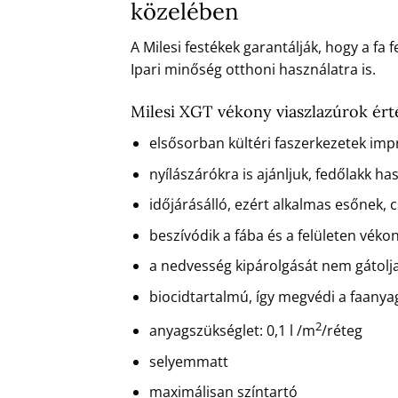
közelében
A Milesi festékek garantálják, hogy a fa
Ipari minőség otthoni használatra is.
Milesi XGT vékony viaszlazúrok ért
elsősorban kültéri faszerkezetek imp
nyílászárókra is ajánljuk, fedőlakk ha
időjárásálló, ezért alkalmas esőnek, 
beszívódik a fába és a felületen véko
a nedvesség kipárolgását nem gátolj
biocidtartalmú, így megvédi a faany
2
anyagszükséglet: 0,1 l /m
/réteg
selyemmatt
maximálisan színtartó