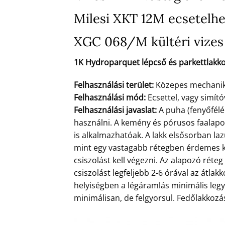
Milesi XKT 12M ecsetelhet
XGC 068/M kültéri vizes 
1K Hydroparquet lépcső és parkettlakko
Felhasználási terület:
Közepes mechanikai
Felhasználási mód:
Ecsettel, vagy simító
Felhasználási javaslat:
A puha (fenyőfélé
használni. A kemény és pórusos faalap
is alkalmazhatóak. A lakk elsősorban la
mint egy vastagabb rétegben érdemes ke
csiszolást kell végezni. Az alapozó rét
csiszolást legfeljebb 2-6 órával az átlakk
helyiségben a légáramlás minimális legye
minimálisan, de felgyorsul. Fedőlakkozás