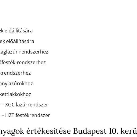
k előállítására
k előállítására
staglazúr-rendszerhez
dőfesték-rendszerhez
kkrendszerhez
konylazúrokhoz
rkettlakkokhoz
 – XGC lazúrrendszer
 – HZT festékrendszer
anyagok értékesítése Budapest 10. ker