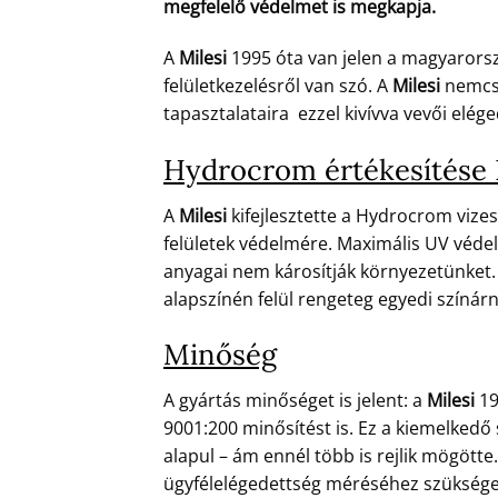
megfelelő védelmet is megkapja.
A
Milesi
1995 óta van jelen a magyarors
felületkezelésről van szó. A
Milesi
nemcsa
tapasztalataira ezzel kivívva vevői eléged
Hydrocrom értékesítése B
A
Milesi
kifejlesztette a Hydrocrom vizes
felületek védelmére. Maximális UV védel
anyagai nem károsítják környezetünket. 
alapszínén felül rengeteg egyedi színár
Minőség
A gyártás minőséget is jelent: a
Milesi
19
9001:200 minősítést is. Ez a kiemelkedő
alapul – ám ennél több is rejlik mögött
ügyfélelégedettség méréséhez szükséges 