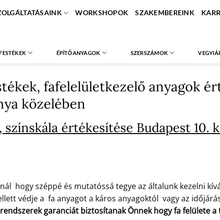
ZOLGÁLTATÁSAINK
WORKSHOPOK
SZAKEMBEREINK
KARR
FESTÉKEK
ÉPÍTŐANYAGOK
SZERSZÁMOK
VEGYIÁ
stékek, fafelelületkezelő anyagok é
ánya közelében
színskála értékesítése Budapest 10. k
nál hogy széppé és mutatóssá tegye az általunk kezelni kíván
lett védje a fa anyagot a káros anyagoktól vagy az időjárás 
 rendszerek garanciát biztosítanak Önnek hogy fa felülete 