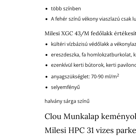
több színben
A fehér színű vékony viaszlazú csak l
Milesi XGC 43/M fedőlakk értékesít
kültéri vízbázisú védőlakk a vékonyla
ereszdeszka, fa homlokzatburkolat, ke
ezenkívül kerti bútorok, kerti pavilono
2
anyagszükséglet: 70-90 ml/m
selyemfényű
halvány sárga színű
Clou Munkalap keményol
Milesi HPC 31 vizes parke