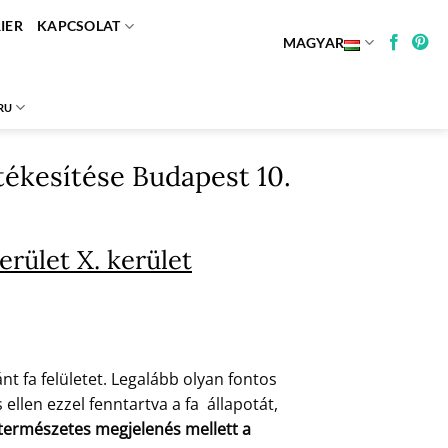
IER
KAPCSOLAT
MAGYAR
RU
rtékesítése Budapest 10.
erület X. kerület
t fa felületet. Legalább olyan fontos
ellen ezzel fenntartva a fa állapotát,
a természetes megjelenés mellett a