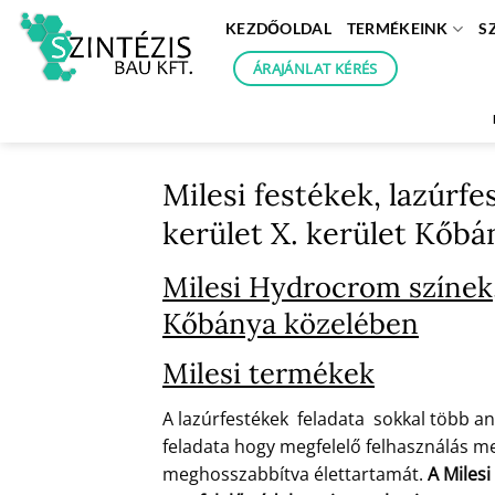
Skip
KEZDŐOLDAL
TERMÉKEINK
S
to
content
ÁRAJÁNLAT KÉRÉS
Milesi festékek, lazúrfe
kerület X. kerület Kőb
Milesi Hydrocrom színek, 
Kőbánya közelében
Milesi termékek
A lazúrfestékek feladata sokkal több an
feladata hogy megfelelő felhasználás mel
meghosszabbítva élettartamát.
A Milesi