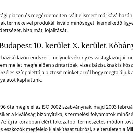
zági piacon és megérdemelten vált elismert márkává hazánk
k termékeivel produkál kiváló minőséget, kiemelkedő figyelm
ettségét, bizalmát, lojalitását.
udapest 10. kerület X. kerület Kőbá
 bázisú lazúrrendszert melynek vékony és vastaglazúrjai meg
em mellet megfelelően színtartóak, vizes bázisuknak is kösz
Széles színpalettája biztosít minket arról hogy megtaláljuk 
nyalatot kaphatunk.
96 óta megfelel az ISO 9002 szabványnak, majd 2003 febru
 siker a kiválóság bizonyítéka, s termelési folyamatok min
e. Az új (a korábban elért fokozatból természetes módon tov
eszközök megfelelő kialakítását tükrözi, s e területen a
Mil