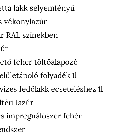
etta lakk selyemfényű
s vékonylazúr
úr RAL színekben
zúr
ető fehér töltőalapozó
elületápoló folyadék 1l
izes fedőlakk ecseteléshez 1l
téri lazúr
zes impregnálószer fehér
endszer