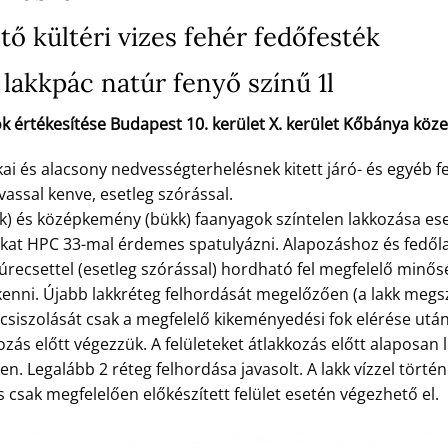
ő kültéri vizes fehér fedőfesték
lakkpác natúr fenyő színű 1l
k értékesítése Budapest 10. kerület X. kerület Kőbánya köz
 és alacsony nedvességterhelésnek kitett járó- és egyéb fe
vassal kenve, esetleg szórással.
k) és középkemény (bükk) faanyagok színtelen lakkozása es
okat HPC 33-mal érdemes spatulyázni. Alapozáshoz és fed
zúrecsettel (esetleg szórással) hordható fel megfelelő minő
nni. Újabb lakkréteg felhordását megelőzően (a lakk megsz
eg csiszolását csak a megfelelő kikeményedési fok elérése ut
ozás előtt végezzük. A felületeket átlakkozás előtt alaposan l
n. Legalább 2 réteg felhordása javasolt. A lakk vízzel törté
 csak megfelelően előkészített felület esetén végezhető el.