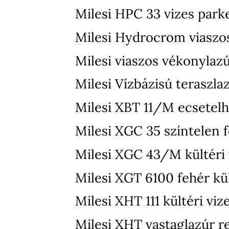
Milesi HPC 33 vizes park
Milesi Hydrocrom viaszo
Milesi viaszos vékonylaz
Milesi Vízbázisú teraszla
Milesi XBT 11/M ecsetelh
Milesi XGC 35 színtelen f
Milesi XGC 43/M kültéri v
Milesi XGT 6100 fehér kül
Milesi XHT 111 kültéri vi
Milesi XHT vastaglazúr r