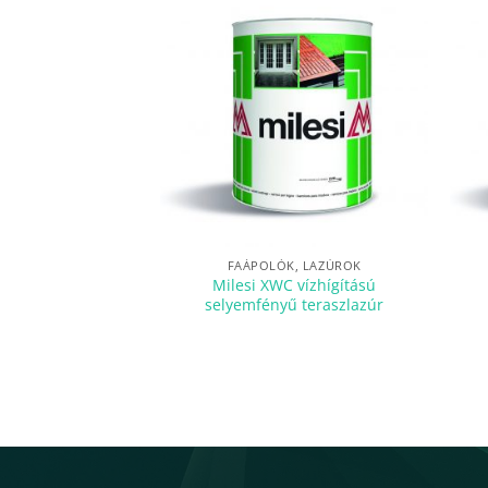
FAÁPOLÓK, LAZÚROK
Milesi XWC vízhígítású
selyemfényű teraszlazúr