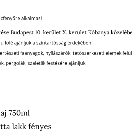
ucfenyőre alkalmas!
ése Budapest 10. kerület X. kerület Kőbánya közeléb
zú fölé ajánljuk a színtartósság érdekében
rtészeti faanyagok, nyílászárók, tetőszerkezeti elemek felü
k, pergolák, szaletlik festésére ajánljuk
aj 750ml
tta lakk fényes