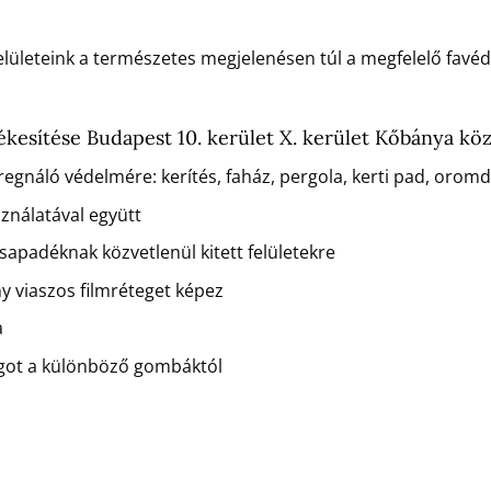
 felületeink a természetes megjelenésen túl a megfelelő favé
ékesítése Budapest 10. kerület X. kerület Kőbánya kö
regnáló védelmére: kerítés, faház, pergola, kerti pad, orom
sználatával együtt
csapadéknak közvetlenül kitett felületekre
ny viaszos filmréteget képez
a
agot a különböző gombáktól