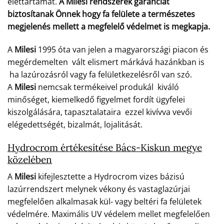
élettartamát.
A Milesi rendszerek garanciát
biztosítanak Önnek hogy fa felülete a természetes
megjelenés mellett a megfelelő védelmet is megkapja.
A
Milesi
1995 óta van jelen a magyarországi piacon és
megérdemelten vált elismert márkává hazánkban is
ha lazúrozásról vagy fa felületkezelésről van szó.
A
Milesi
nemcsak termékeivel produkál kiváló
minőséget, kiemelkedő figyelmet fordít ügyfelei
kiszolgálására, tapasztalataira ezzel kivívva vevői
elégedettségét, bizalmát, lojalitását.
Hydrocrom értékesítése Bács-Kiskun megye
közelében
A
Milesi
kifejlesztette a Hydrocrom vizes bázisú
lazúrrendszert melynek vékony és vastaglazúrjai
megfelelően alkalmasak kül- vagy beltéri fa felületek
védelmére. Maximális UV védelem mellet megfelelően