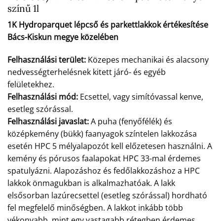
színű 1l
1K Hydroparquet lépcső és parkettlakkok értékesítése
Bács-Kiskun megye közelében
Felhasználási terület:
Közepes mechanikai és alacsony
nedvességterhelésnek kitett járó- és egyéb
felületekhez.
Felhasználási mód:
Ecsettel, vagy simítóvassal kenve,
esetleg szórással.
Felhasználási javaslat:
A puha (fenyőfélék) és
középkemény (bükk) faanyagok színtelen lakkozása
esetén HPC 5 mélyalapozót kell előzetesen használni. A
kemény és pórusos faalapokat HPC 33-mal érdemes
spatulyázni. Alapozáshoz és fedőlakkozáshoz a HPC
lakkok önmagukban is alkalmazhatóak. A lakk
elsősorban lazúrecsettel (esetleg szórással) hordható
fel megfelelő minőségben. A lakkot inkább több
vékonyabb, mint egy vastagabb rétegben érdemes