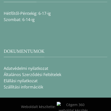
Hétfőtől-Péntekig: 6-17-ig
Szombat: 6-14-ig
DOKUMENTUMOK
Adatvédelmi nyilatkozat
Általános Szerződési Feltételek
Elállási nyilatkozat
Szállítási információk
Weboldalt készítette: