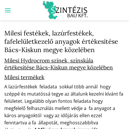
Skip
to
content
Milesi festékek, lazúrfestékek,
fafelelületkezelő anyagok értékesítése
Bács-Kiskun megye közelében
Milesi Hydrocrom színek, színskála
értékesítése Bács-Kiskun megye közelében
Milesi termékek
A lazúrfestékek feladata sokkal több annál hogy
széppé és mutatóssá tegye az általunk kezelni kívánt fa
felületet. Legalább olyan fontos feladata hogy
megfelelő felhasználás mellett védje a fa anyagot a
káros anyagoktól vagy az időjárás ellen ezzel
fenntartva a fa állapotát, meghosszabbítva