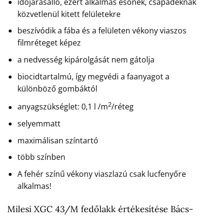
időjárásálló, ezért alkalmas esőnek, csapadéknak
közvetlenül kitett felületekre
beszívódik a fába és a felületen vékony viaszos
filmréteget képez
a nedvesség kipárolgását nem gátolja
biocidtartalmú, így megvédi a faanyagot a
különböző gombáktól
2
anyagszükséglet: 0,1 l /m
/réteg
selyemmatt
maximálisan színtartó
több színben
A fehér színű vékony viaszlazú csak lucfenyőre
alkalmas!
Milesi XGC 43/M fedőlakk értékesítése Bács-