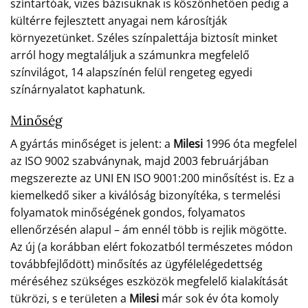
színtartóak, vizes bázisuknak is köszönhetően pedig a
kültérre fejlesztett anyagai nem károsítják
környezetünket. Széles színpalettája biztosít minket
arról hogy megtaláljuk a számunkra megfelelő
színvilágot, 14 alapszínén felül rengeteg egyedi
színárnyalatot kaphatunk.
Minőség
A gyártás minőséget is jelent: a
Milesi
1996 óta megfelel
az ISO 9002 szabványnak, majd 2003 februárjában
megszerezte az UNI EN ISO 9001:200 minősítést is. Ez a
kiemelkedő siker a kiválóság bizonyítéka, s termelési
folyamatok minőségének gondos, folyamatos
ellenőrzésén alapul – ám ennél több is rejlik mögötte.
Az új (a korábban elért fokozatból természetes módon
továbbfejlődött) minősítés az ügyfélelégedettség
méréséhez szükséges eszközök megfelelő kialakítását
tükrözi, s e területen a
Milesi
már sok év óta komoly