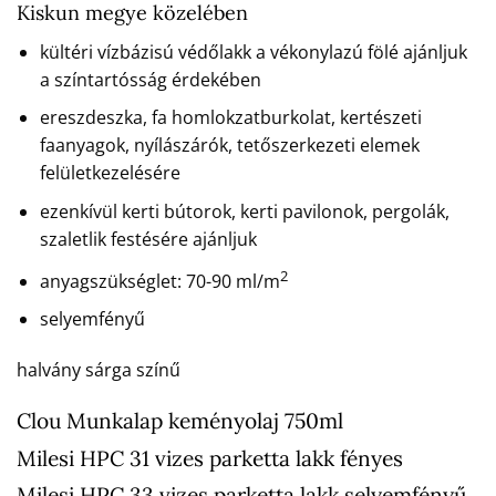
Kiskun megye közelében
kültéri vízbázisú védőlakk a vékonylazú fölé ajánljuk
a színtartósság érdekében
ereszdeszka, fa homlokzatburkolat, kertészeti
faanyagok, nyílászárók, tetőszerkezeti elemek
felületkezelésére
ezenkívül kerti bútorok, kerti pavilonok, pergolák,
szaletlik festésére ajánljuk
2
anyagszükséglet: 70-90 ml/m
selyemfényű
halvány sárga színű
Clou Munkalap keményolaj 750ml
Milesi HPC 31 vizes parketta lakk fényes
Milesi HPC 33 vizes parketta lakk selyemfényű