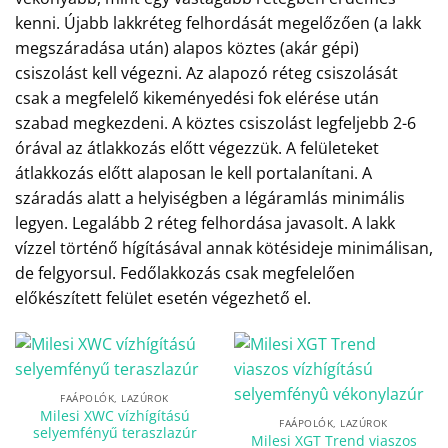
kenni. Újabb lakkréteg felhordását megelőzően (a lakk
megszáradása után) alapos köztes (akár gépi)
csiszolást kell végezni. Az alapozó réteg csiszolását
csak a megfelelő kikeményedési fok elérése után
szabad megkezdeni. A köztes csiszolást legfeljebb 2-6
órával az átlakkozás előtt végezzük. A felületeket
átlakkozás előtt alaposan le kell portalanítani. A
száradás alatt a helyiségben a légáramlás minimális
legyen. Legalább 2 réteg felhordása javasolt. A lakk
vízzel történő hígításával annak kötésideje minimálisan,
de felgyorsul. Fedőlakkozás csak megfelelően
előkészített felület esetén végezhető el.
FAÁPOLÓK, LAZÚROK
Milesi XWC vízhígítású
FAÁPOLÓK, LAZÚROK
selyemfényű teraszlazúr
Milesi XGT Trend viaszos