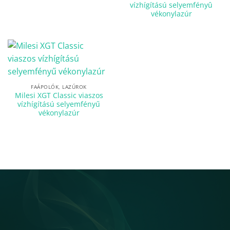
vízhígítású selyemfényû
vékonylazúr
FAÁPOLÓK, LAZÚROK
Milesi XGT Classic viaszos
vízhígítású selyemfényű
vékonylazúr