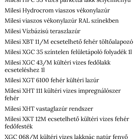
Milesi Hydrocrom viaszos vékonylazúr
Milesi viaszos vékonylazúr RAL színekben
Milesi Vízbázisú teraszlazúr
Milesi XBT 11/M ecsetelhető fehér töltőalapozó
Milesi XGC 35 színtelen felületápoló folyadék 1l
Milesi XGC 43/M kültéri vizes fedőlakk
ecseteléshez 1l
Milesi XGT 6100 fehér kültéri lazúr
Milesi XHT 111 kültéri vizes impregnálószer
fehér
Milesi XHT vastaglazúr rendszer
Milesi XKT 12M ecsetelhető kültéri vizes fehér
fedőfesték
XGC 068/M kültéri vizes lakkpác natúr fenyő