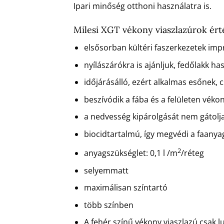
Ipari minőség otthoni használatra is.
Milesi XGT vékony viaszlazúrok ért
elsősorban kültéri faszerkezetek imp
nyílászárókra is ajánljuk, fedőlakk ha
időjárásálló, ezért alkalmas esőnek, 
beszívódik a fába és a felületen véko
a nedvesség kipárolgását nem gátolj
biocidtartalmú, így megvédi a faany
2
anyagszükséglet: 0,1 l /m
/réteg
selyemmatt
maximálisan színtartó
több színben
A fehér színű vékony viaszlazú csak l