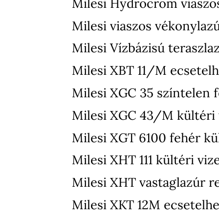
Milesi Hydrocrom viaszo
Milesi viaszos vékonylaz
Milesi Vízbázisú teraszla
Milesi XBT 11/M ecsetelh
Milesi XGC 35 színtelen f
Milesi XGC 43/M kültéri v
Milesi XGT 6100 fehér kül
Milesi XHT 111 kültéri vi
Milesi XHT vastaglazúr r
Milesi XKT 12M ecsetelhet