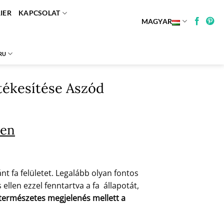
IER
KAPCSOLAT
MAGYAR
RU
rtékesítése Aszód
ben
t fa felületet. Legalább olyan fontos
ellen ezzel fenntartva a fa állapotát,
a természetes megjelenés mellett a