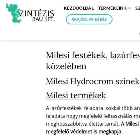
Skip
KEZDŐOLDAL
TERMÉKEINK
S
to
content
ÁRAJÁNLAT KÉRÉS
Milesi festékek, lazúrf
közelében
Milesi Hydrocrom színek,
Milesi termékek
A lazúrfestékek feladata sokkal több an
feladata hogy megfelelő felhasználás mel
meghosszabbítva élettartamát.
A Milesi
megfelelő védelmet is megkapja.