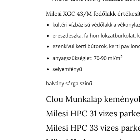
Milesi XGC 43/M fedőlakk értékesí
kültéri vízbázisú védőlakk a vékonyla
ereszdeszka, fa homlokzatburkolat, ke
ezenkívül kerti bútorok, kerti pavilono
2
anyagszükséglet: 70-90 ml/m
selyemfényű
halvány sárga színű
Clou Munkalap keményol
Milesi HPC 31 vizes parke
Milesi HPC 33 vizes park