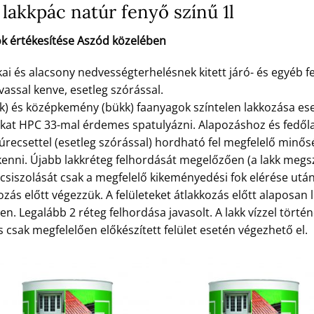
lakkpác natúr fenyő színű 1l
k értékesítése Aszód közelében
 és alacsony nedvességterhelésnek kitett járó- és egyéb fe
vassal kenve, esetleg szórással.
k) és középkemény (bükk) faanyagok színtelen lakkozása es
okat HPC 33-mal érdemes spatulyázni. Alapozáshoz és fed
zúrecsettel (esetleg szórással) hordható fel megfelelő minő
nni. Újabb lakkréteg felhordását megelőzően (a lakk megsz
eg csiszolását csak a megfelelő kikeményedési fok elérése ut
ozás előtt végezzük. A felületeket átlakkozás előtt alaposan l
n. Legalább 2 réteg felhordása javasolt. A lakk vízzel törté
 csak megfelelően előkészített felület esetén végezhető el.