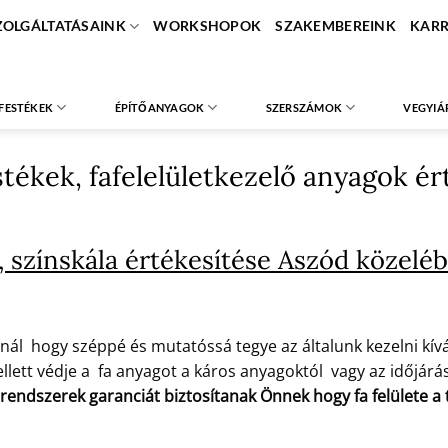
ZOLGÁLTATÁSAINK
WORKSHOPOK
SZAKEMBEREINK
KARR
FESTÉKEK
ÉPÍTŐANYAGOK
SZERSZÁMOK
VEGYIÁ
estékek, fafelelületkezelő anyagok é
 színskála értékesítése Aszód közelé
nál hogy széppé és mutatóssá tegye az általunk kezelni kíván
lett védje a fa anyagot a káros anyagoktól vagy az időjárás 
 rendszerek garanciát biztosítanak Önnek hogy fa felülete 