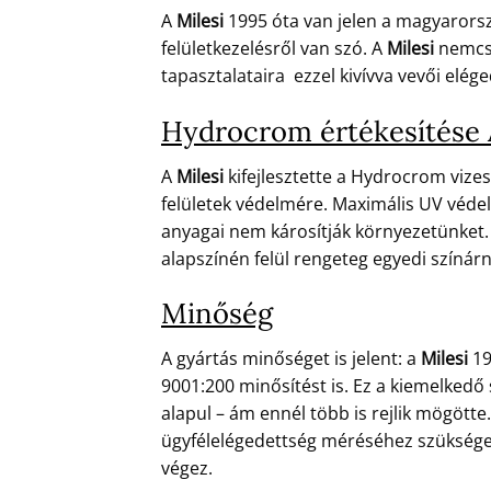
A
Milesi
1995 óta van jelen a magyarors
felületkezelésről van szó. A
Milesi
nemcsa
tapasztalataira ezzel kivívva vevői eléged
Hydrocrom értékesítése
A
Milesi
kifejlesztette a Hydrocrom vizes
felületek védelmére. Maximális UV védel
anyagai nem károsítják környezetünket. 
alapszínén felül rengeteg egyedi színár
Minőség
A gyártás minőséget is jelent: a
Milesi
19
9001:200 minősítést is. Ez a kiemelkedő
alapul – ám ennél több is rejlik mögött
ügyfélelégedettség méréséhez szükséges 
végez.