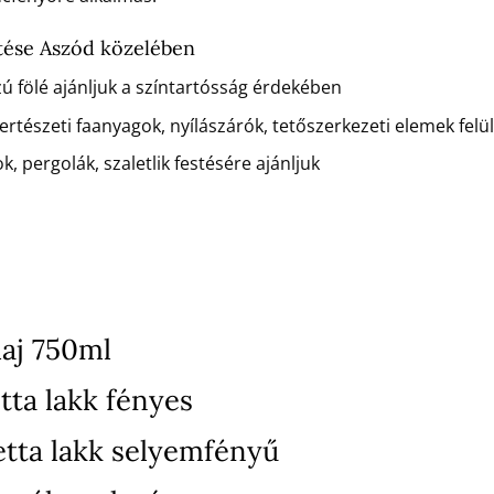
tése Aszód közelében
zú fölé ajánljuk a színtartósság érdekében
rtészeti faanyagok, nyílászárók, tetőszerkezeti elemek felü
k, pergolák, szaletlik festésére ajánljuk
aj 750ml
tta lakk fényes
etta lakk selyemfényű