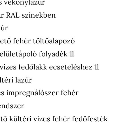
s vékonylazúr
úr RAL színekben
zúr
ető fehér töltőalapozó
elületápoló folyadék 1l
izes fedőlakk ecseteléshez 1l
téri lazúr
zes impregnálószer fehér
endszer
ő kültéri vizes fehér fedőfesték