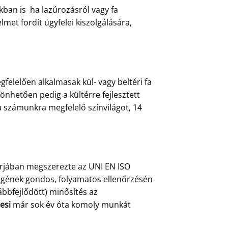
ban is ha lazúrozásról vagy fa
et fordít ügyfelei kiszolgálására,
felelően alkalmasak kül- vagy beltéri fa
önhetően pedig a kültérre fejlesztett
a számunkra megfelelő színvilágot, 14
árjában megszerezte az UNI EN ISO
őségének gondos, folyamatos ellenőrzésén
ábbfejlődött) minősítés az
esi
már sok év óta komoly munkát