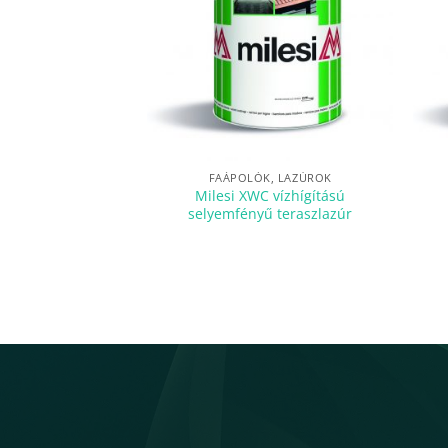
FAÁPOLÓK, LAZÚROK
Milesi XWC vízhígítású
selyemfényű teraszlazúr