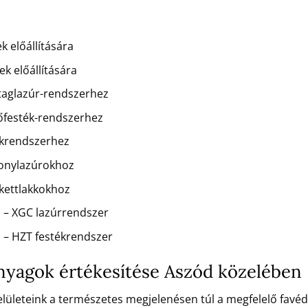
k előállítására
k előállítására
staglazúr-rendszerhez
dőfesték-rendszerhez
kkrendszerhez
konylazúrokhoz
rkettlakkokhoz
 – XGC lazúrrendszer
 – HZT festékrendszer
 anyagok értékesítése Aszód közelében
 felületeink a természetes megjelenésen túl a megfelelő favé