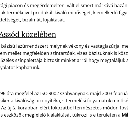
zági piacon és megérdemelten vált elismert márkává hazánk
k termékeivel produkál kiváló minőséget, kiemelkedő figyelm
ettségét, bizalmát, lojalitását.
 Aszód közelében
 bázisú lazúrrendszert melynek vékony és vastaglazúrjai meg
em mellet megfelelően színtartóak, vizes bázisuknak is kösz
Széles színpalettája biztosít minket arról hogy megtaláljuk 
nyalatot kaphatunk.
96 óta megfelel az ISO 9002 szabványnak, majd 2003 febru
 siker a kiválóság bizonyítéka, s termelési folyamatok min
e. Az új (a korábban elért fokozatból természetes módon tov
eszközök megfelelő kialakítását tükrözi, s e területen a
Mil