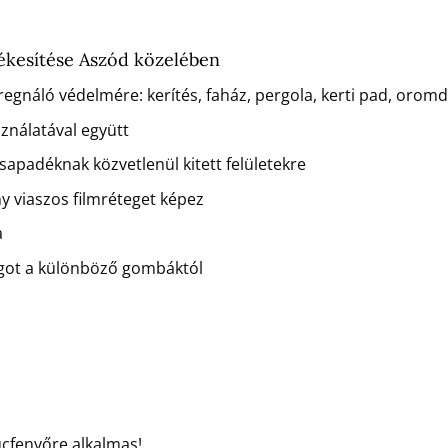
ékesítése Aszód közelében
regnáló védelmére: kerítés, faház, pergola, kerti pad, orom
sználatával együtt
csapadéknak közvetlenül kitett felületekre
ny viaszos filmréteget képez
a
agot a különböző gombáktól
ucfenyőre alkalmas!