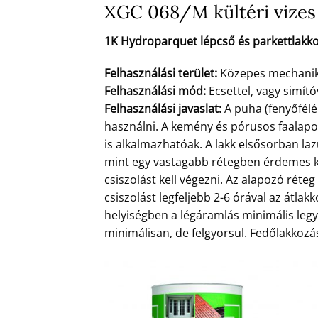
XGC 068/M kültéri vizes 
1K Hydroparquet lépcső és parkettlakko
Felhasználási terület:
Közepes mechanikai
Felhasználási mód:
Ecsettel, vagy simító
Felhasználási javaslat:
A puha (fenyőfélé
használni. A kemény és pórusos faalap
is alkalmazhatóak. A lakk elsősorban la
mint egy vastagabb rétegben érdemes ke
csiszolást kell végezni. Az alapozó rét
csiszolást legfeljebb 2-6 órával az átlakk
helyiségben a légáramlás minimális legye
minimálisan, de felgyorsul. Fedőlakkozás