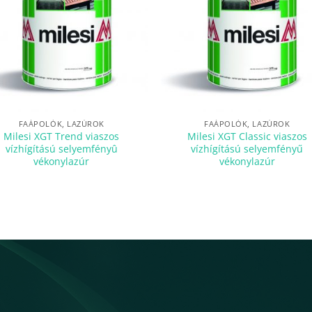
FAÁPOLÓK, LAZÚROK
FAÁPOLÓK, LAZÚROK
Milesi XGT Trend viaszos
Milesi XGT Classic viaszos
vízhígítású selyemfényû
vízhígítású selyemfényű
vékonylazúr
vékonylazúr