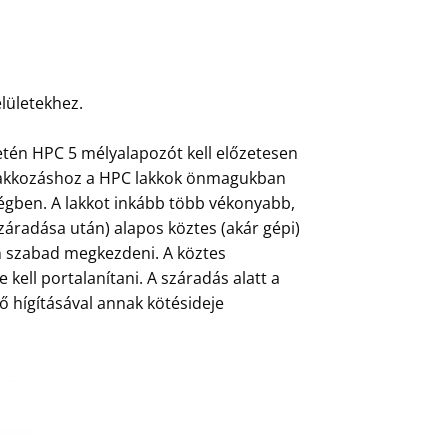
lületekhez.
etén HPC 5 mélyalapozót kell előzetesen
őlakkozáshoz a HPC lakkok önmagukban
ségben. A lakkot inkább több vékonyabb,
áradása után) alapos köztes (akár gépi)
án szabad megkezdeni. A köztes
e kell portalanítani. A száradás alatt a
nő hígításával annak kötésideje