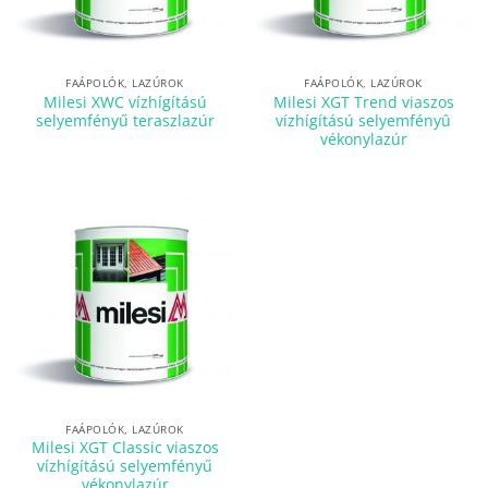
FAÁPOLÓK, LAZÚROK
FAÁPOLÓK, LAZÚROK
Milesi XWC vízhígítású
Milesi XGT Trend viaszos
selyemfényű teraszlazúr
vízhígítású selyemfényû
vékonylazúr
FAÁPOLÓK, LAZÚROK
Milesi XGT Classic viaszos
vízhígítású selyemfényű
vékonylazúr