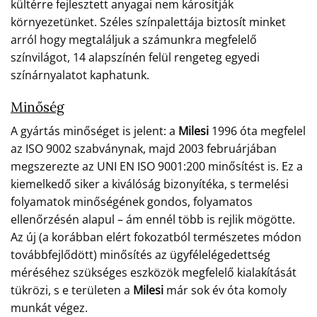
kültérre fejlesztett anyagai nem károsítják
környezetünket. Széles színpalettája biztosít minket
arról hogy megtaláljuk a számunkra megfelelő
színvilágot, 14 alapszínén felül rengeteg egyedi
színárnyalatot kaphatunk.
Minőség
A gyártás minőséget is jelent: a
Milesi
1996 óta megfelel
az ISO 9002 szabványnak, majd 2003 februárjában
megszerezte az UNI EN ISO 9001:200 minősítést is. Ez a
kiemelkedő siker a kiválóság bizonyítéka, s termelési
folyamatok minőségének gondos, folyamatos
ellenőrzésén alapul – ám ennél több is rejlik mögötte.
Az új (a korábban elért fokozatból természetes módon
továbbfejlődött) minősítés az ügyfélelégedettség
méréséhez szükséges eszközök megfelelő kialakítását
tükrözi, s e területen a
Milesi
már sok év óta komoly
munkát végez.