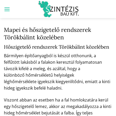
Skip
to
content
Mapei és hőszigetelő rendszerek
Törökbálint közelében
Hőszigetelő rendszerek Törökbálint közelében
Bármilyen építőanyagból is készül otthonunk, a
felfűtött lakásból a falakon keresztül folyamatosan
távozik kifelé a meleg, és azáltal, hogy a
különböző hőmérsékletű helyiségek
léghőmérséklete igyekszik kiegyenlítődni, emiatt a kinti
hideg igyekszik befelé haladni.
Viszont abban az esetben ha a fal homlokzatára kerül
egy hőszigetelő lemez, akkor az megakadályozza a kinti
hideg hőmérséklet bejutását a falba. Így teljes