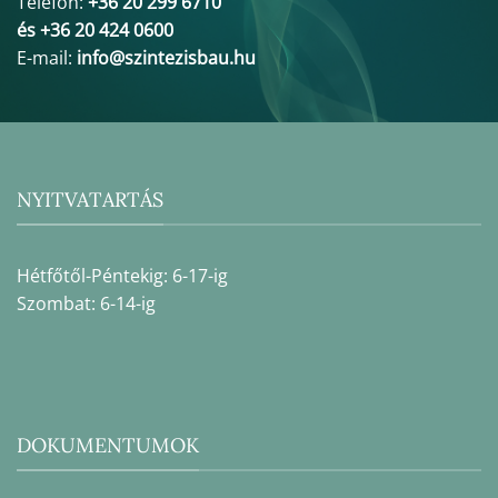
Telefon:
+36 20 299 6710
és +36 20 424 0600
E-mail:
info@szintezisbau.hu
NYITVATARTÁS
Hétfőtől-Péntekig: 6-17-ig
Szombat: 6-14-ig
DOKUMENTUMOK