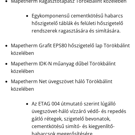
Mapetherm Ragasztótapasz Törökbálint közelében
Egykomponensű cementkötésű habarcs
hőszigetelő táblák és felületi hőszigetelő
rendszerek ragasztására és simítására.
Mapetherm Grafit EPS80 hőszigetelő lap Törökbálint
közelében
Mapetherm IDK-N műanyag dűbel Törökbálint
közelében
Mapetherm Net üvegszövet háló Törökbálint
közelében
Az ETAG 004 útmutató szerint lúgálló
üvegszövet-háló vízzáró védő- és repedés
gátló rétegek, szigetelő bevonatok,
cementkötésű simító- és kiegyenlítő-
habarcsok megerősítésére.