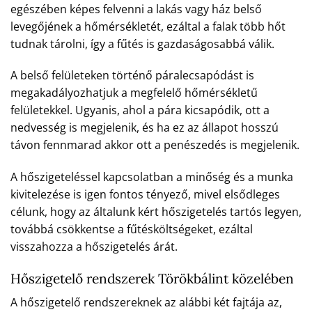
egészében képes felvenni a lakás vagy ház belső
levegőjének a hőmérsékletét, ezáltal a falak több hőt
tudnak tárolni, így a fűtés is gazdaságosabbá válik.
A belső felületeken történő páralecsapódást is
megakadályozhatjuk a megfelelő hőmérsékletű
felületekkel. Ugyanis, ahol a pára kicsapódik, ott a
nedvesség is megjelenik, és ha ez az állapot hosszú
távon fennmarad akkor ott a penészedés is megjelenik.
A hőszigeteléssel kapcsolatban a minőség és a munka
kivitelezése is igen fontos tényező, mivel elsődleges
célunk, hogy az általunk kért hőszigetelés tartós legyen,
továbbá csökkentse a fűtésköltségeket, ezáltal
visszahozza a hőszigetelés árát.
Hőszigetelő rendszerek Törökbálint közelében
A hőszigetelő rendszereknek az alábbi két fajtája az,