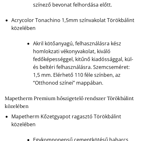
színező bevonat felhordása előtt.
Acrycolor Tonachino 1,5mm színvakolat Törökbálint
közelében
Akril kötőanyagú, felhasználásra kész
homlokzati vékonyvakolat, kiváló
fedőképességgel, kitűnő kiadóssággal, kül-
és beltéri felhasználásra. Szemcseméret:
1,5 mm. Elérhető 110 féle színben, az
“Otthonod színei” mappában.
Mapetherm Premium hőszigetelő rendszer Törökbálint
közelében
Mapetherm Kőzetgyapot ragasztó Törökbálint
közelében
Egykomponensű cementkötésű habarcs