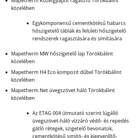
Mapetherm Kőzetgyapot ragasztó Törökbálint
közelében
Egykomponensű cementkötésű habarcs
hőszigetelő táblák és felületi hőszigetelő
rendszerek ragasztására és simítására
Mapetherm MW hőszigetelő lap Törökbálint
közelében
Mapetherm H4 Eco kompozit dűbel Törökbálint
közelében
Mapetherm Net üvegszövet háló Törökbálint
közelében
Az ETAG 004 útmutató szerint lúgálló
üvegszövet-háló vízzáró védő- és repedés
gátló rétegek, szigetelő bevonatok,
cementkötésű simító- és kiegyenlítő-