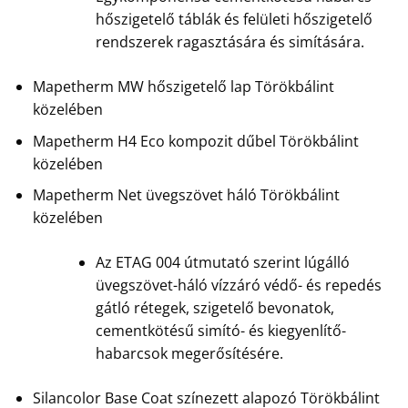
hőszigetelő táblák és felületi hőszigetelő
rendszerek ragasztására és simítására.
Mapetherm MW hőszigetelő lap Törökbálint
közelében
Mapetherm H4 Eco kompozit dűbel Törökbálint
közelében
Mapetherm Net üvegszövet háló Törökbálint
közelében
Az ETAG 004 útmutató szerint lúgálló
üvegszövet-háló vízzáró védő- és repedés
gátló rétegek, szigetelő bevonatok,
cementkötésű simító- és kiegyenlítő-
habarcsok megerősítésére.
Silancolor Base Coat színezett alapozó Törökbálint