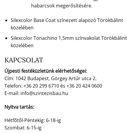
habarcsok megerősítésére.
Silexcolor Base Coat színezett alapozó Törökbálint
közelében
Silexcolor Tonachino 1,5mm színvakolat Törökbálint
közelében
KAPCSOLAT
Újpesti festéküzletünk elérhetőségei:
Cím: 1042 Budapest, Görgey Artúr utca 2.
Telefon: +36 20 299 6710 és +36 20 424 0600
E-mail: info@szintezisbau.hu
Nyitva tartás:
Hétfőtől-Péntekig: 6-18-ig
Szombat: 6-15-ig