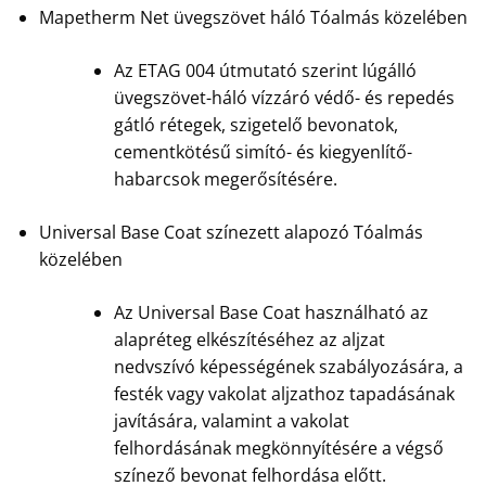
Mapetherm Net üvegszövet háló Tóalmás közelében
Az ETAG 004 útmutató szerint lúgálló
üvegszövet-háló vízzáró védő- és repedés
gátló rétegek, szigetelő bevonatok,
cementkötésű simító- és kiegyenlítő-
habarcsok megerősítésére.
Universal Base Coat színezett alapozó Tóalmás
közelében
Az Universal Base Coat használható az
alapréteg elkészítéséhez az aljzat
nedvszívó képességének szabályozására, a
festék vagy vakolat aljzathoz tapadásának
javítására, valamint a vakolat
felhordásának megkönnyítésére a végső
színező bevonat felhordása előtt.