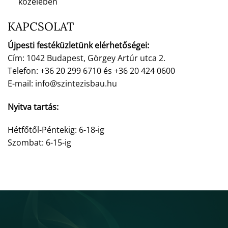
közelében
KAPCSOLAT
Újpesti festéküzletünk elérhetőségei:
Cím: 1042 Budapest, Görgey Artúr utca 2.
Telefon: +36 20 299 6710 és +36 20 424 0600
E-mail: info@szintezisbau.hu
Nyitva tartás:
Hétfőtől-Péntekig: 6-18-ig
Szombat: 6-15-ig