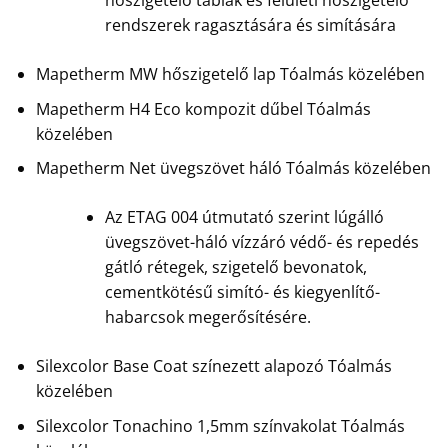
hőszigetelő táblák és felületi hőszigetelő
rendszerek ragasztására és simítására
Mapetherm MW hőszigetelő lap Tóalmás közelében
Mapetherm H4 Eco kompozit dűbel Tóalmás
közelében
Mapetherm Net üvegszövet háló Tóalmás közelében
Az ETAG 004 útmutató szerint lúgálló
üvegszövet-háló vízzáró védő- és repedés
gátló rétegek, szigetelő bevonatok,
cementkötésű simító- és kiegyenlítő-
habarcsok megerősítésére.
Silexcolor Base Coat színezett alapozó Tóalmás
közelében
Silexcolor Tonachino 1,5mm színvakolat Tóalmás