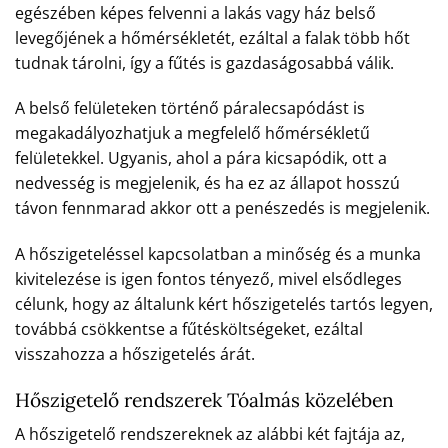
egészében képes felvenni a lakás vagy ház belső
levegőjének a hőmérsékletét, ezáltal a falak több hőt
tudnak tárolni, így a fűtés is gazdaságosabbá válik.
A belső felületeken történő páralecsapódást is
megakadályozhatjuk a megfelelő hőmérsékletű
felületekkel. Ugyanis, ahol a pára kicsapódik, ott a
nedvesség is megjelenik, és ha ez az állapot hosszú
távon fennmarad akkor ott a penészedés is megjelenik.
A hőszigeteléssel kapcsolatban a minőség és a munka
kivitelezése is igen fontos tényező, mivel elsődleges
célunk, hogy az általunk kért hőszigetelés tartós legyen,
továbbá csökkentse a fűtésköltségeket, ezáltal
visszahozza a hőszigetelés árát.
Hőszigetelő rendszerek Tóalmás közelében
A hőszigetelő rendszereknek az alábbi két fajtája az,