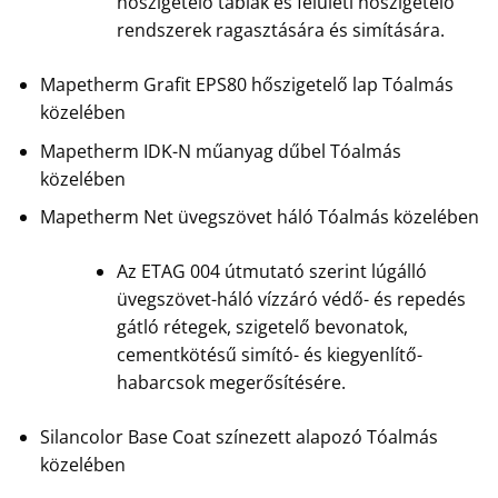
hőszigetelő táblák és felületi hőszigetelő
rendszerek ragasztására és simítására.
Mapetherm Grafit EPS80 hőszigetelő lap Tóalmás
közelében
Mapetherm IDK-N műanyag dűbel Tóalmás
közelében
Mapetherm Net üvegszövet háló Tóalmás közelében
Az ETAG 004 útmutató szerint lúgálló
üvegszövet-háló vízzáró védő- és repedés
gátló rétegek, szigetelő bevonatok,
cementkötésű simító- és kiegyenlítő-
habarcsok megerősítésére.
Silancolor Base Coat színezett alapozó Tóalmás
közelében