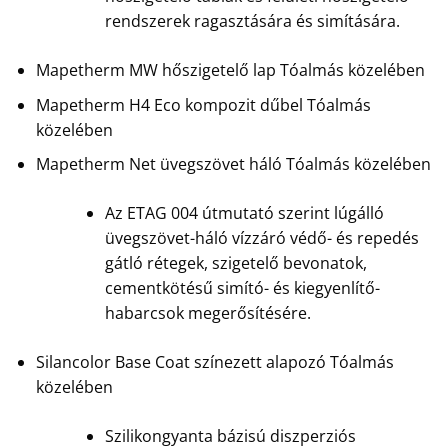
rendszerek ragasztására és simítására.
Mapetherm MW hőszigetelő lap Tóalmás közelében
Mapetherm H4 Eco kompozit dűbel Tóalmás
közelében
Mapetherm Net üvegszövet háló Tóalmás közelében
Az ETAG 004 útmutató szerint lúgálló
üvegszövet-háló vízzáró védő- és repedés
gátló rétegek, szigetelő bevonatok,
cementkötésű simító- és kiegyenlítő-
habarcsok megerősítésére.
Silancolor Base Coat színezett alapozó Tóalmás
közelében
Szilikongyanta bázisú diszperziós