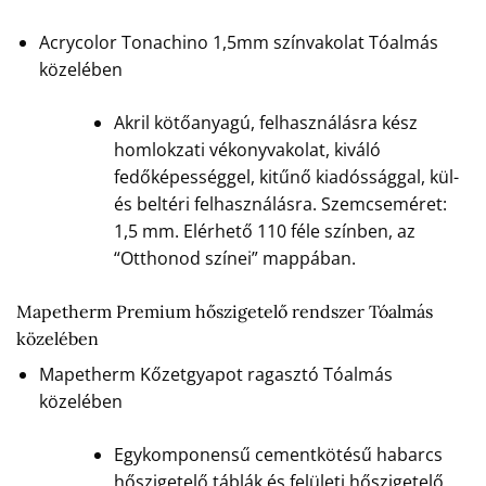
Acrycolor Tonachino 1,5mm színvakolat Tóalmás
közelében
Akril kötőanyagú, felhasználásra kész
homlokzati vékonyvakolat, kiváló
fedőképességgel, kitűnő kiadóssággal, kül-
és beltéri felhasználásra. Szemcseméret:
1,5 mm. Elérhető 110 féle színben, az
“Otthonod színei” mappában.
Mapetherm Premium hőszigetelő rendszer Tóalmás
közelében
Mapetherm Kőzetgyapot ragasztó Tóalmás
közelében
Egykomponensű cementkötésű habarcs
hőszigetelő táblák és felületi hőszigetelő