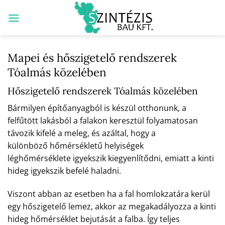
Skip
to
content
Mapei és hőszigetelő rendszerek
Tóalmás közelében
Hőszigetelő rendszerek Tóalmás közelében
Bármilyen építőanyagból is készül otthonunk, a
felfűtött lakásból a falakon keresztül folyamatosan
távozik kifelé a meleg, és azáltal, hogy a
különböző hőmérsékletű helyiségek
léghőmérséklete igyekszik kiegyenlítődni, emiatt a kinti
hideg igyekszik befelé haladni.
Viszont abban az esetben ha a fal homlokzatára kerül
egy hőszigetelő lemez, akkor az megakadályozza a kinti
hideg hőmérséklet bejutását a falba. Így teljes