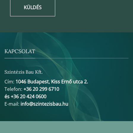
KÜLDÉS
KAPCSOLAT
Szintézis Bau Kft.
Cím:
1046 Budapest, Kiss Ernő utca 2.
Telefon:
+36 20 299 6710
és +36 20 424 0600
E-mail:
info@szintezisbau.hu