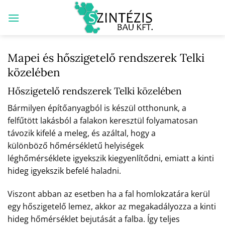
Skip
to
content
Mapei és hőszigetelő rendszerek Telki
közelében
Hőszigetelő rendszerek Telki közelében
Bármilyen építőanyagból is készül otthonunk, a
felfűtött lakásból a falakon keresztül folyamatosan
távozik kifelé a meleg, és azáltal, hogy a
különböző hőmérsékletű helyiségek
léghőmérséklete igyekszik kiegyenlítődni, emiatt a kinti
hideg igyekszik befelé haladni.
Viszont abban az esetben ha a fal homlokzatára kerül
egy hőszigetelő lemez, akkor az megakadályozza a kinti
hideg hőmérséklet bejutását a falba. Így teljes