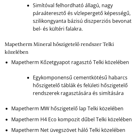
Simítóval felhordható állagú, nagy
páraáteresztő és vízlepergető képességű,
szilikongyanta bázisú diszperziós bevonat
bel- és kültéri falakra.
Mapetherm Mineral hőszigetelő rendszer Telki
közelében
Mapetherm Kőzetgyapot ragasztó Telki közelében
Egykomponensű cementkötésű habarcs
hőszigetelő táblák és felületi hőszigetelő
rendszerek ragasztására és simítására
Mapetherm MW hőszigetelő lap Telki közelében
Mapetherm H4 Eco kompozit dűbel Telki közelében
Mapetherm Net üvegszövet háló Telki közelében