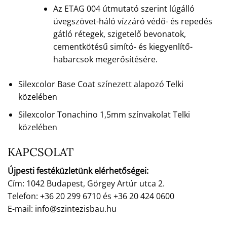
Az ETAG 004 útmutató szerint lúgálló
üvegszövet-háló vízzáró védő- és repedés
gátló rétegek, szigetelő bevonatok,
cementkötésű simító- és kiegyenlítő-
habarcsok megerősítésére.
Silexcolor Base Coat színezett alapozó Telki
közelében
Silexcolor Tonachino 1,5mm színvakolat Telki
közelében
KAPCSOLAT
Újpesti festéküzletünk elérhetőségei:
Cím: 1042 Budapest, Görgey Artúr utca 2.
Telefon: +36 20 299 6710 és +36 20 424 0600
E-mail: info@szintezisbau.hu