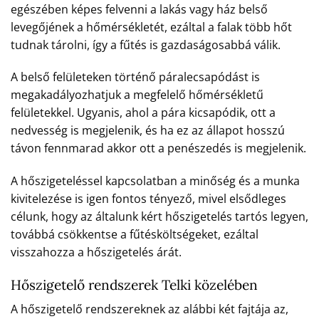
egészében képes felvenni a lakás vagy ház belső
levegőjének a hőmérsékletét, ezáltal a falak több hőt
tudnak tárolni, így a fűtés is gazdaságosabbá válik.
A belső felületeken történő páralecsapódást is
megakadályozhatjuk a megfelelő hőmérsékletű
felületekkel. Ugyanis, ahol a pára kicsapódik, ott a
nedvesség is megjelenik, és ha ez az állapot hosszú
távon fennmarad akkor ott a penészedés is megjelenik.
A hőszigeteléssel kapcsolatban a minőség és a munka
kivitelezése is igen fontos tényező, mivel elsődleges
célunk, hogy az általunk kért hőszigetelés tartós legyen,
továbbá csökkentse a fűtésköltségeket, ezáltal
visszahozza a hőszigetelés árát.
Hőszigetelő rendszerek Telki közelében
A hőszigetelő rendszereknek az alábbi két fajtája az,