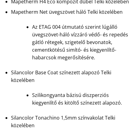
Mapetherm H4 Eco kompozit dűbel Telki közelében
Mapetherm Net üvegszövet háló Telki közelében
Az ETAG 004 útmutató szerint lúgálló
üvegszövet-háló vízzáró védő- és repedés
gátló rétegek, szigetelő bevonatok,
cementkötésű simító- és kiegyenlítő-
habarcsok megerősítésére.
Silancolor Base Coat színezett alapozó Telki
közelében
Szilikongyanta bázisú diszperziós
kiegyenlítő és kitöltő színezett alapozó.
Silancolor Tonachino 1,5mm színvakolat Telki
közelében