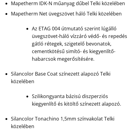
Mapetherm IDK-N műanyag dűbel Telki közelében
Mapetherm Net üvegszövet háló Telki közelében
Az ETAG 004 útmutató szerint lúgálló
üvegszövet-háló vízzáró védő- és repedés
gátló rétegek, szigetelő bevonatok,
cementkötésű simító- és kiegyenlítő-
habarcsok megerősítésére.
Silancolor Base Coat színezett alapozó Telki
közelében
Szilikongyanta bázisú diszperziós
kiegyenlítő és kitöltő színezett alapozó.
Silancolor Tonachino 1,5mm színvakolat Telki
közelében