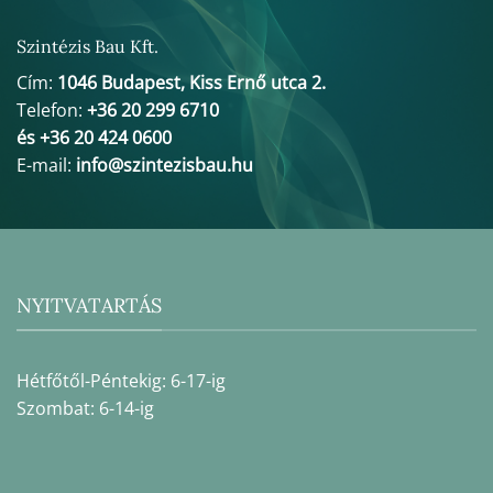
Szintézis Bau Kft.
Cím:
1046 Budapest, Kiss Ernő utca 2.
Telefon:
+36 20 299 6710
és +36 20 424 0600
E-mail:
info@szintezisbau.hu
NYITVATARTÁS
Hétfőtől-Péntekig: 6-17-ig
Szombat: 6-14-ig