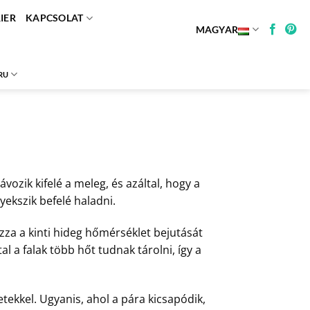
IER
KAPCSOLAT
MAGYAR
RU
vozik kifelé a meleg, és azáltal, hogy a
yekszik befelé haladni.
za a kinti hideg hőmérséklet bejutását
al a falak több hőt tudnak tárolni, így a
ekkel. Ugyanis, ahol a pára kicsapódik,