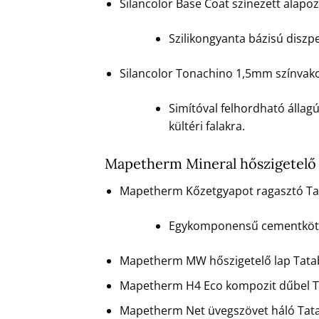
Silancolor Base Coat színezett alap
Szilikongyanta bázisú diszpe
Silancolor Tonachino 1,5mm színvak
Simítóval felhordható állag
kültéri falakra.
Mapetherm Mineral hőszigetelő
Mapetherm Kőzetgyapot ragasztó Ta
Egykomponensű cementkötésű
Mapetherm MW hőszigetelő lap Tata
Mapetherm H4 Eco kompozit dűbel T
Mapetherm Net üvegszövet háló Tat