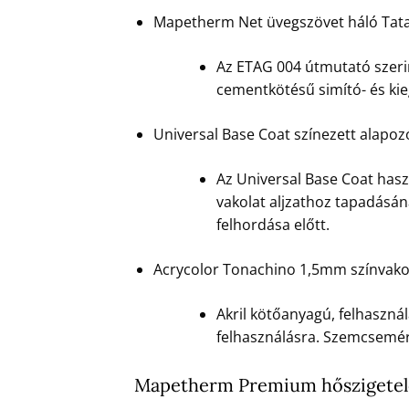
Mapetherm Net üvegszövet háló Tat
Az ETAG 004 útmutató szerin
cementkötésű simító- és ki
Universal Base Coat színezett alapo
Az Universal Base Coat hasz
vakolat aljzathoz tapadásán
felhordása előtt.
Acrycolor Tonachino 1,5mm színvako
Akril kötőanyagú, felhasznál
felhasználásra. Szemcsemére
Mapetherm Premium hőszigetelő