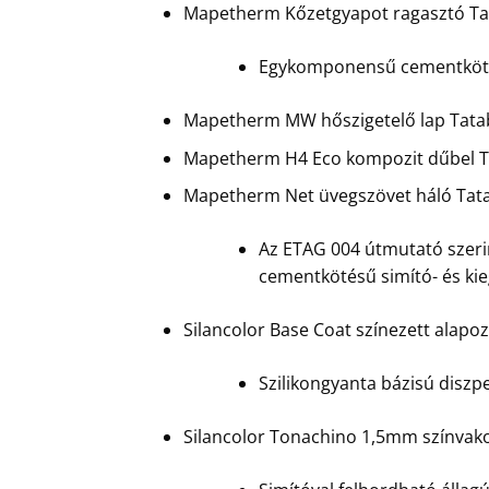
Mapetherm Kőzetgyapot ragasztó Ta
Egykomponensű cementkötésű
Mapetherm MW hőszigetelő lap Tata
Mapetherm H4 Eco kompozit dűbel T
Mapetherm Net üvegszövet háló Tat
Az ETAG 004 útmutató szerin
cementkötésű simító- és ki
Silancolor Base Coat színezett alap
Szilikongyanta bázisú diszpe
Silancolor Tonachino 1,5mm színvak