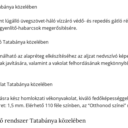
abánya közelében
t lúgálló üvegszövet-háló vízzáró védő- és repedés gátló ré
egyenlítő-habarcsok megerősítésére.
zó Tatabánya közelében
nálható az alapréteg elkészítéséhez az aljzat nedvszívó kép
ak javítására, valamint a vakolat felhordásának megkönnyít
lat Tatabánya közelében
ásra kész homlokzati vékonyvakolat, kiváló fedőképességgel, 
t: 1,5 mm. Elérhető 110 féle színben, az “Otthonod színei
 rendszer Tatabánya közelében