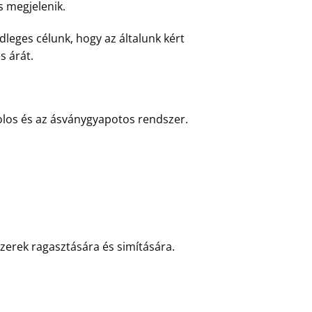
s megjelenik.
dleges célunk, hogy az általunk kért
s árát.
irolos és az ásványgyapotos rendszer.
erek ragasztására és simítására.