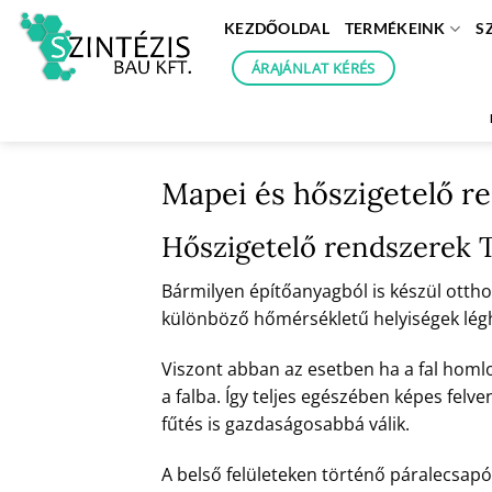
Skip
KEZDŐOLDAL
TERMÉKEINK
S
to
content
ÁRAJÁNLAT KÉRÉS
Mapei és hőszigetelő r
Hőszigetelő rendszerek 
Bármilyen építőanyagból is készül otthon
különböző hőmérsékletű helyiségek léghőm
Viszont abban az esetben ha a fal homl
a falba. Így teljes egészében képes felve
fűtés is gazdaságosabbá válik.
A belső felületeken történő páralecsapó