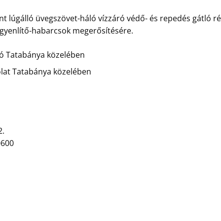
t lúgálló üvegszövet-háló vízzáró védő- és repedés gátló ré
egyenlítő-habarcsok megerősítésére.
ozó Tatabánya közelében
olat Tatabánya közelében
2.
0600