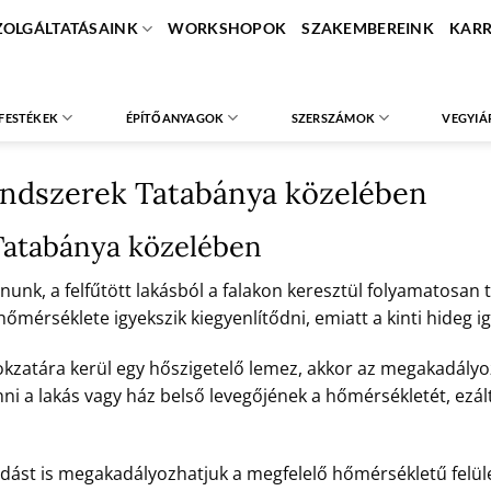
ZOLGÁLTATÁSAINK
WORKSHOPOK
SZAKEMBEREINK
KARR
FESTÉKEK
ÉPÍTŐANYAGOK
SZERSZÁMOK
VEGYIÁ
endszerek Tatabánya közelében
Tatabánya közelében
unk, a felfűtött lakásból a falakon keresztül folyamatosan tá
érséklete igyekszik kiegyenlítődni, emiatt a kinti hideg ig
okzatára kerül egy hőszigetelő lemez, akkor az megakadályoz
nni a lakás vagy ház belső levegőjének a hőmérsékletét, ezált
dást is megakadályozhatjuk a megfelelő hőmérsékletű felület