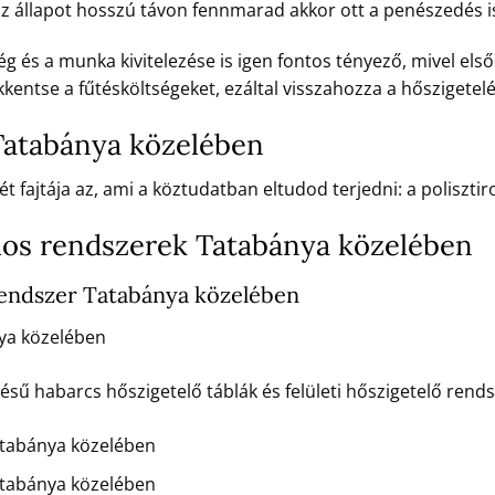
 az állapot hosszú távon fennmarad akkor ott a penészedés i
 és a munka kivitelezése is igen fontos tényező, mivel első
kentse a fűtésköltségeket, ezáltal visszahozza a hőszigetelé
Tatabánya közelében
t fajtája az, ami a köztudatban eltudod terjedni: a poliszt
los rendszerek Tatabánya közelében
endszer Tatabánya közelében
ya közelében
 habarcs hőszigetelő táblák és felületi hőszigetelő rendsz
atabánya közelében
tabánya közelében