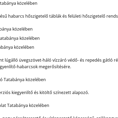
tabánya közelében
 habarcs hőszigetelő táblák és felületi hőszigetelő rendsz
bánya közelében
atabánya közelében
abánya közelében
t lúgálló üvegszövet-háló vízzáró védő- és repedés gátló ré
egyenlítő-habarcsok megerősítésére.
ozó Tatabánya közelében
rziós kiegyenlítő és kitöltő színezett alapozó.
olat Tatabánya közelében