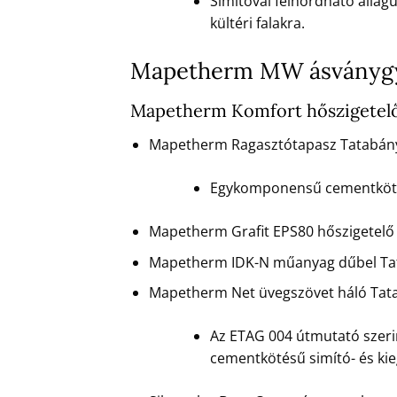
Simítóval felhordható állag
kültéri falakra.
Mapetherm MW ásványgya
Mapetherm Komfort hőszigetelő
Mapetherm Ragasztótapasz Tatabán
Egykomponensű cementkötésű
Mapetherm Grafit EPS80 hőszigetelő
Mapetherm IDK-N műanyag dűbel Ta
Mapetherm Net üvegszövet háló Tat
Az ETAG 004 útmutató szerin
cementkötésű simító- és ki