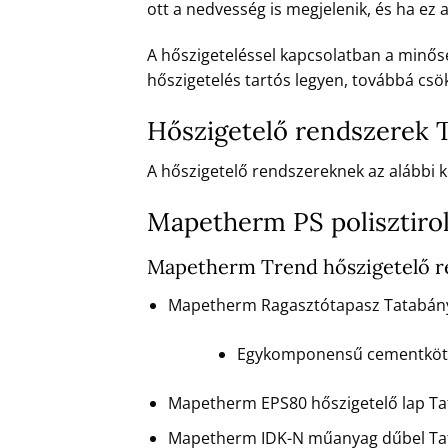
ott a nedvesség is megjelenik, és ha ez
A hőszigeteléssel kapcsolatban a minőség
hőszigetelés tartós legyen, továbbá csök
Hőszigetelő rendszerek 
A hőszigetelő rendszereknek az alábbi ké
Mapetherm PS polisztiro
Mapetherm Trend hőszigetelő r
Mapetherm Ragasztótapasz Tatabán
Egykomponensű cementkötésű
Mapetherm EPS80 hőszigetelő lap T
Mapetherm IDK-N műanyag dűbel Ta