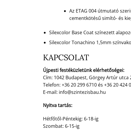
Az ETAG 004 útmutató szerin
cementkötésű simító- és ki
Silexcolor Base Coat színezett alap
Silexcolor Tonachino 1,5mm színvak
KAPCSOLAT
Újpesti festéküzletünk elérhetőségei:
Cím: 1042 Budapest, Görgey Artúr utca 
Telefon: +36 20 299 6710 és +36 20 424 
E-mail: info@szintezisbau.hu
Nyitva tartás:
Hétfőtől-Péntekig: 6-18-ig
Szombat: 6-15-ig