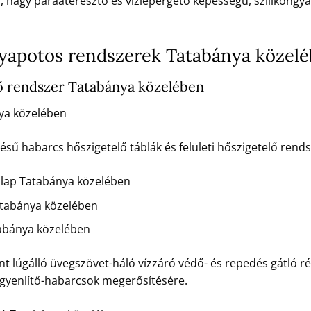
ú, nagy páraáteresztő és vízlepergető képességű, szilikongya
potos rendszerek Tatabánya közel
 rendszer Tatabánya közelében
ya közelében
 habarcs hőszigetelő táblák és felületi hőszigetelő rendsz
 lap Tatabánya közelében
tabánya közelében
abánya közelében
t lúgálló üvegszövet-háló vízzáró védő- és repedés gátló ré
egyenlítő-habarcsok megerősítésére.