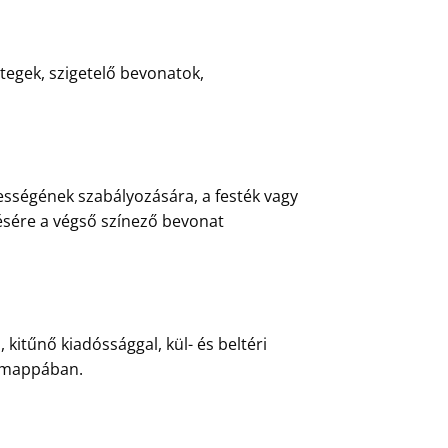
tegek, szigetelő bevonatok,
ességének szabályozására, a festék vagy
ésére a végső színező bevonat
kitűnő kiadóssággal, kül- és beltéri
” mappában.