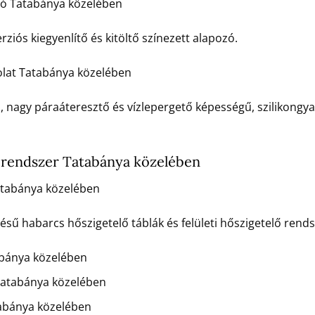
ozó Tatabánya közelében
rziós kiegyenlítő és kitöltő színezett alapozó.
olat Tatabánya közelében
ú, nagy páraáteresztő és vízlepergető képességű, szilikongya
 rendszer Tatabánya közelében
tabánya közelében
 habarcs hőszigetelő táblák és felületi hőszigetelő rends
bánya közelében
atabánya közelében
abánya közelében