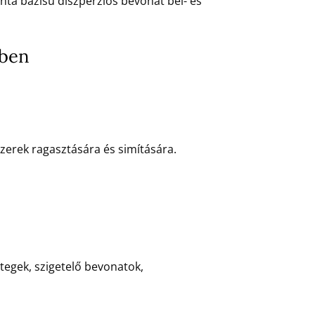
nta bázisú diszperziós bevonat bel- és
ében
erek ragasztására és simítására.
tegek, szigetelő bevonatok,