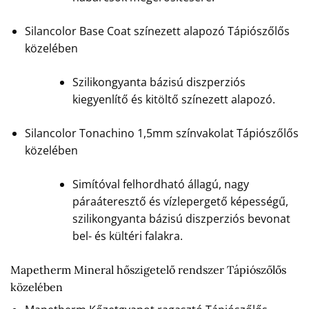
Silancolor Base Coat színezett alapozó Tápiószőlős
közelében
Szilikongyanta bázisú diszperziós
kiegyenlítő és kitöltő színezett alapozó.
Silancolor Tonachino 1,5mm színvakolat Tápiószőlős
közelében
Simítóval felhordható állagú, nagy
páraáteresztő és vízlepergető képességű,
szilikongyanta bázisú diszperziós bevonat
bel- és kültéri falakra.
Mapetherm Mineral hőszigetelő rendszer Tápiószőlős
közelében