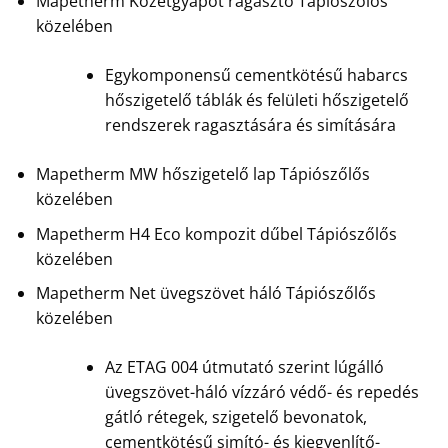
Mapetherm Kőzetgyapot ragasztó Tápiószőlős
közelében
Egykomponensű cementkötésű habarcs
hőszigetelő táblák és felületi hőszigetelő
rendszerek ragasztására és simítására
Mapetherm MW hőszigetelő lap Tápiószőlős
közelében
Mapetherm H4 Eco kompozit dűbel Tápiószőlős
közelében
Mapetherm Net üvegszövet háló Tápiószőlős
közelében
Az ETAG 004 útmutató szerint lúgálló
üvegszövet-háló vízzáró védő- és repedés
gátló rétegek, szigetelő bevonatok,
cementkötésű simító- és kiegyenlítő-