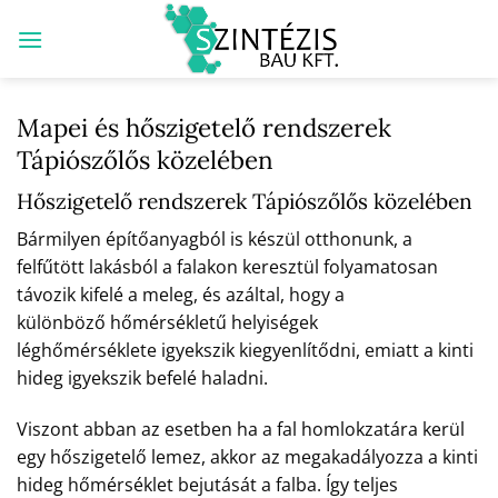
Skip
to
content
Mapei és hőszigetelő rendszerek
Tápiószőlős közelében
Hőszigetelő rendszerek Tápiószőlős közelében
Bármilyen építőanyagból is készül otthonunk, a
felfűtött lakásból a falakon keresztül folyamatosan
távozik kifelé a meleg, és azáltal, hogy a
különböző hőmérsékletű helyiségek
léghőmérséklete igyekszik kiegyenlítődni, emiatt a kinti
hideg igyekszik befelé haladni.
Viszont abban az esetben ha a fal homlokzatára kerül
egy hőszigetelő lemez, akkor az megakadályozza a kinti
hideg hőmérséklet bejutását a falba. Így teljes