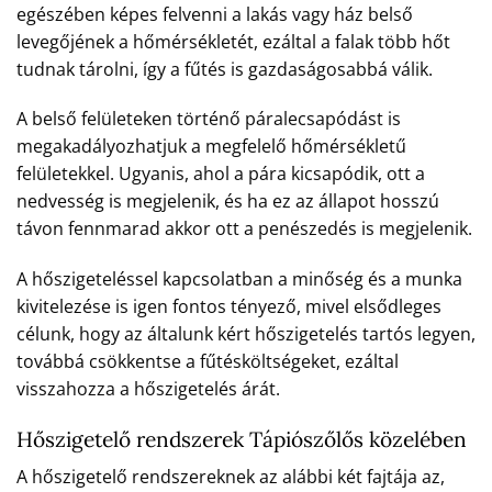
egészében képes felvenni a lakás vagy ház belső
levegőjének a hőmérsékletét, ezáltal a falak több hőt
tudnak tárolni, így a fűtés is gazdaságosabbá válik.
A belső felületeken történő páralecsapódást is
megakadályozhatjuk a megfelelő hőmérsékletű
felületekkel. Ugyanis, ahol a pára kicsapódik, ott a
nedvesség is megjelenik, és ha ez az állapot hosszú
távon fennmarad akkor ott a penészedés is megjelenik.
A hőszigeteléssel kapcsolatban a minőség és a munka
kivitelezése is igen fontos tényező, mivel elsődleges
célunk, hogy az általunk kért hőszigetelés tartós legyen,
továbbá csökkentse a fűtésköltségeket, ezáltal
visszahozza a hőszigetelés árát.
Hőszigetelő rendszerek Tápiószőlős közelében
A hőszigetelő rendszereknek az alábbi két fajtája az,