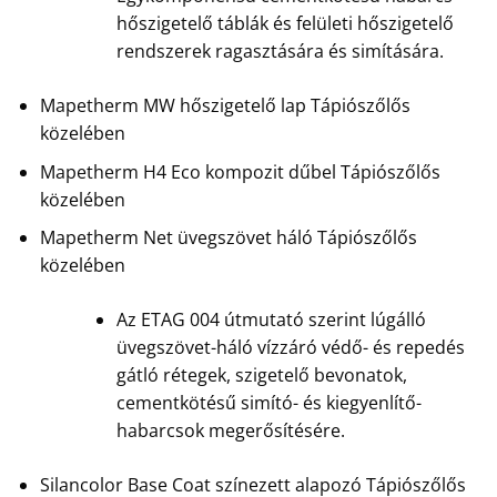
hőszigetelő táblák és felületi hőszigetelő
rendszerek ragasztására és simítására.
Mapetherm MW hőszigetelő lap Tápiószőlős
közelében
Mapetherm H4 Eco kompozit dűbel Tápiószőlős
közelében
Mapetherm Net üvegszövet háló Tápiószőlős
közelében
Az ETAG 004 útmutató szerint lúgálló
üvegszövet-háló vízzáró védő- és repedés
gátló rétegek, szigetelő bevonatok,
cementkötésű simító- és kiegyenlítő-
habarcsok megerősítésére.
Silancolor Base Coat színezett alapozó Tápiószőlős