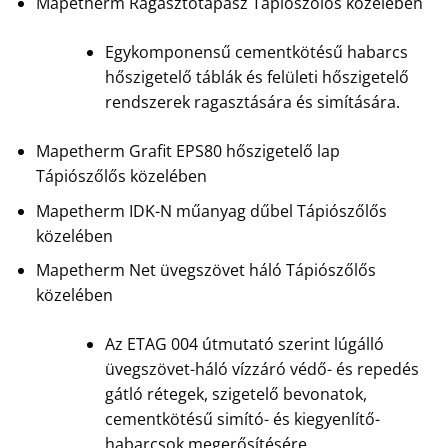
Mapetherm Ragasztótapasz Tápiószőlős közelében
Egykomponensű cementkötésű habarcs
hőszigetelő táblák és felületi hőszigetelő
rendszerek ragasztására és simítására.
Mapetherm Grafit EPS80 hőszigetelő lap
Tápiószőlős közelében
Mapetherm IDK-N műanyag dűbel Tápiószőlős
közelében
Mapetherm Net üvegszövet háló Tápiószőlős
közelében
Az ETAG 004 útmutató szerint lúgálló
üvegszövet-háló vízzáró védő- és repedés
gátló rétegek, szigetelő bevonatok,
cementkötésű simító- és kiegyenlítő-
habarcsok megerősítésére.