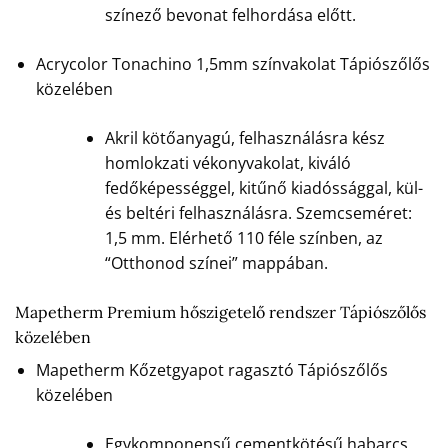
színező bevonat felhordása előtt.
Acrycolor Tonachino 1,5mm színvakolat Tápiószőlős
közelében
Akril kötőanyagú, felhasználásra kész
homlokzati vékonyvakolat, kiváló
fedőképességgel, kitűnő kiadóssággal, kül-
és beltéri felhasználásra. Szemcseméret:
1,5 mm. Elérhető 110 féle színben, az
“Otthonod színei” mappában.
Mapetherm Premium hőszigetelő rendszer Tápiószőlős
közelében
Mapetherm Kőzetgyapot ragasztó Tápiószőlős
közelében
Egykomponensű cementkötésű habarcs