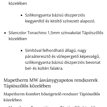
közelében
Szilikongyanta bázisú diszperziós
kiegyenlítő és kitöltő színezett alapozó.
Silancolor Tonachino 1,5mm színvakolat Tápiószőlős
közelében
Simítóval felhordható állagú, nagy
páraáteresztő és vízlepergető képességű,
szilikongyanta bázisú diszperziós bevonat
bel- és kültéri falakra.
Mapetherm MW ásványgyapotos rendszerek
Tápiószőlős közelében
Mapetherm Komfort hőszigetelő rendszer Tápiószőlős
közelében