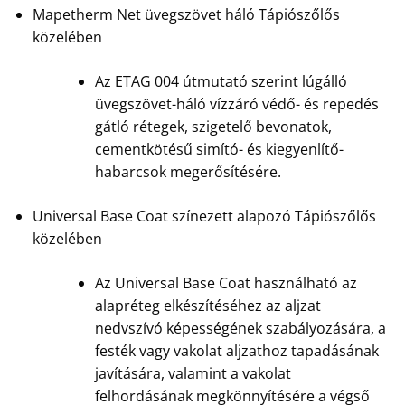
Mapetherm Net üvegszövet háló Tápiószőlős
közelében
Az ETAG 004 útmutató szerint lúgálló
üvegszövet-háló vízzáró védő- és repedés
gátló rétegek, szigetelő bevonatok,
cementkötésű simító- és kiegyenlítő-
habarcsok megerősítésére.
Universal Base Coat színezett alapozó Tápiószőlős
közelében
Az Universal Base Coat használható az
alapréteg elkészítéséhez az aljzat
nedvszívó képességének szabályozására, a
festék vagy vakolat aljzathoz tapadásának
javítására, valamint a vakolat
felhordásának megkönnyítésére a végső