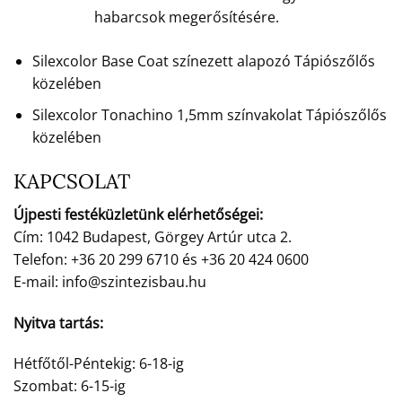
habarcsok megerősítésére.
Silexcolor Base Coat színezett alapozó Tápiószőlős
közelében
Silexcolor Tonachino 1,5mm színvakolat Tápiószőlős
közelében
KAPCSOLAT
Újpesti festéküzletünk elérhetőségei:
Cím: 1042 Budapest, Görgey Artúr utca 2.
Telefon: +36 20 299 6710 és +36 20 424 0600
E-mail: info@szintezisbau.hu
Nyitva tartás:
Hétfőtől-Péntekig: 6-18-ig
Szombat: 6-15-ig