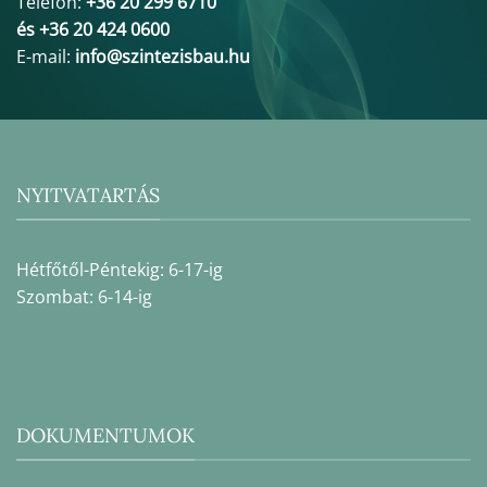
Telefon:
+36 20 299 6710
és +36 20 424 0600
E-mail:
info@szintezisbau.hu
NYITVATARTÁS
Hétfőtől-Péntekig: 6-17-ig
Szombat: 6-14-ig
DOKUMENTUMOK