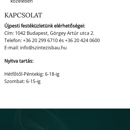
közelében
KAPCSOLAT
Újpesti festéküzletünk elérhetőségei:
Cím: 1042 Budapest, Görgey Artúr utca 2.
Telefon: +36 20 299 6710 és +36 20 424 0600
E-mail: info@szintezisbau.hu
Nyitva tartás:
Hétfőtől-Péntekig: 6-18-ig
Szombat: 6-15-ig