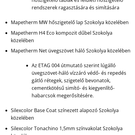
hőszigetelő táblák és felületi hőszigetelő
rendszerek ragasztására és simítására
Mapetherm MW hőszigetelő lap Szokolya közelében
Mapetherm H4 Eco kompozit dűbel Szokolya
közelében
Mapetherm Net üvegszövet háló Szokolya közelében
Az ETAG 004 útmutató szerint lúgálló
üvegszövet-háló vízzáró védő- és repedés
gátló rétegek, szigetelő bevonatok,
cementkötésű simító- és kiegyenlítő-
habarcsok megerősítésére.
Silexcolor Base Coat színezett alapozó Szokolya
közelében
Silexcolor Tonachino 1,5mm színvakolat Szokolya