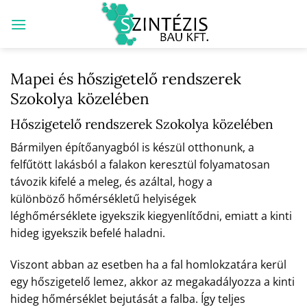
Skip
to
content
Mapei és hőszigetelő rendszerek
Szokolya közelében
Hőszigetelő rendszerek Szokolya közelében
Bármilyen építőanyagból is készül otthonunk, a
felfűtött lakásból a falakon keresztül folyamatosan
távozik kifelé a meleg, és azáltal, hogy a
különböző hőmérsékletű helyiségek
léghőmérséklete igyekszik kiegyenlítődni, emiatt a kinti
hideg igyekszik befelé haladni.
Viszont abban az esetben ha a fal homlokzatára kerül
egy hőszigetelő lemez, akkor az megakadályozza a kinti
hideg hőmérséklet bejutását a falba. Így teljes