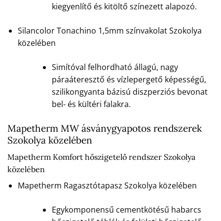
kiegyenlítő és kitöltő színezett alapozó.
Silancolor Tonachino 1,5mm színvakolat Szokolya
közelében
Simítóval felhordható állagú, nagy
páraáteresztő és vízlepergető képességű,
szilikongyanta bázisú diszperziós bevonat
bel- és kültéri falakra.
Mapetherm MW ásványgyapotos rendszerek
Szokolya közelében
Mapetherm Komfort hőszigetelő rendszer Szokolya
közelében
Mapetherm Ragasztótapasz Szokolya közelében
Egykomponensű cementkötésű habarcs