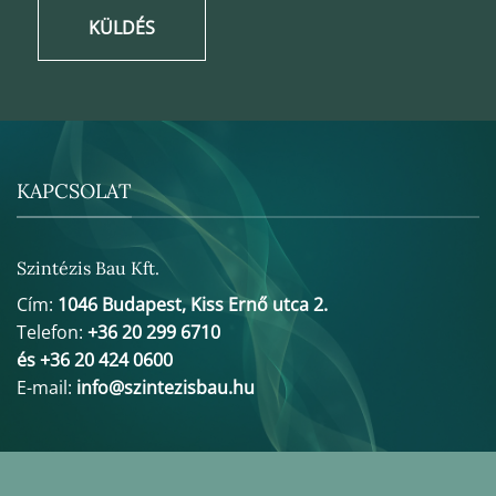
KÜLDÉS
KAPCSOLAT
Szintézis Bau Kft.
Cím:
1046 Budapest, Kiss Ernő utca 2.
Telefon:
+36 20 299 6710
és +36 20 424 0600
E-mail:
info@szintezisbau.hu