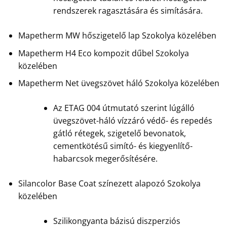
rendszerek ragasztására és simítására.
Mapetherm MW hőszigetelő lap Szokolya közelében
Mapetherm H4 Eco kompozit dűbel Szokolya
közelében
Mapetherm Net üvegszövet háló Szokolya közelében
Az ETAG 004 útmutató szerint lúgálló
üvegszövet-háló vízzáró védő- és repedés
gátló rétegek, szigetelő bevonatok,
cementkötésű simító- és kiegyenlítő-
habarcsok megerősítésére.
Silancolor Base Coat színezett alapozó Szokolya
közelében
Szilikongyanta bázisú diszperziós