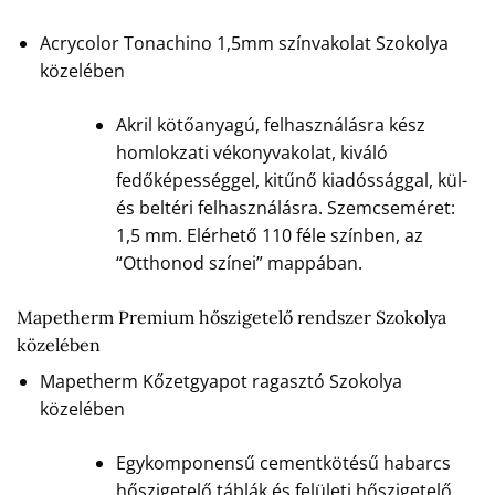
Acrycolor Tonachino 1,5mm színvakolat Szokolya
közelében
Akril kötőanyagú, felhasználásra kész
homlokzati vékonyvakolat, kiváló
fedőképességgel, kitűnő kiadóssággal, kül-
és beltéri felhasználásra. Szemcseméret:
1,5 mm. Elérhető 110 féle színben, az
“Otthonod színei” mappában.
Mapetherm Premium hőszigetelő rendszer Szokolya
közelében
Mapetherm Kőzetgyapot ragasztó Szokolya
közelében
Egykomponensű cementkötésű habarcs
hőszigetelő táblák és felületi hőszigetelő