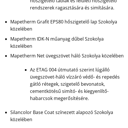
hőszigetelő táblák és felületi hőszigetelő
rendszerek ragasztására és simítására.
Mapetherm Grafit EPS80 hőszigetelő lap Szokolya
közelében
Mapetherm IDK-N műanyag dűbel Szokolya
közelében
Mapetherm Net üvegszövet háló Szokolya közelében
Az ETAG 004 útmutató szerint lúgálló
üvegszövet-háló vízzáró védő- és repedés
gátló rétegek, szigetelő bevonatok,
cementkötésű simító- és kiegyenlítő-
habarcsok megerősítésére.
Silancolor Base Coat színezett alapozó Szokolya
közelében