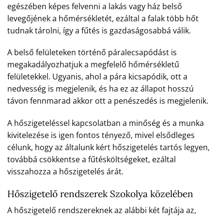
egészében képes felvenni a lakás vagy ház belső
levegőjének a hőmérsékletét, ezáltal a falak több hőt
tudnak tárolni, így a fűtés is gazdaságosabbá válik.
A belső felületeken történő páralecsapódást is
megakadályozhatjuk a megfelelő hőmérsékletű
felületekkel. Ugyanis, ahol a pára kicsapódik, ott a
nedvesség is megjelenik, és ha ez az állapot hosszú
távon fennmarad akkor ott a penészedés is megjelenik.
A hőszigeteléssel kapcsolatban a minőség és a munka
kivitelezése is igen fontos tényező, mivel elsődleges
célunk, hogy az általunk kért hőszigetelés tartós legyen,
továbbá csökkentse a fűtésköltségeket, ezáltal
visszahozza a hőszigetelés árát.
Hőszigetelő rendszerek Szokolya közelében
A hőszigetelő rendszereknek az alábbi két fajtája az,