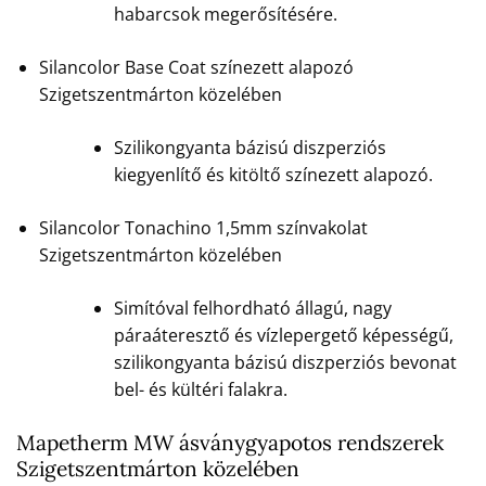
habarcsok megerősítésére.
Silancolor Base Coat színezett alapozó
Szigetszentmárton közelében
Szilikongyanta bázisú diszperziós
kiegyenlítő és kitöltő színezett alapozó.
Silancolor Tonachino 1,5mm színvakolat
Szigetszentmárton közelében
Simítóval felhordható állagú, nagy
páraáteresztő és vízlepergető képességű,
szilikongyanta bázisú diszperziós bevonat
bel- és kültéri falakra.
Mapetherm MW ásványgyapotos rendszerek
Szigetszentmárton közelében