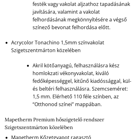
festék vagy vakolat aljzathoz tapadásának
javítására, valamint a vakolat
felhordásának megkönnyítésére a végső
színező bevonat felhordása előtt.
Acrycolor Tonachino 1,5mm színvakolat
Szigetszentmárton közelében
Akril kötőanyagú, felhasználásra kész
homlokzati vékonyvakolat, kiváló
fedőképességgel, kitűnő kiadóssággal, kül-
és beltéri felhasználásra. Szemcseméret:
1,5 mm. Elérhető 110 féle színben, az
“Otthonod színei” mappában.
Mapetherm Premium hőszigetelő rendszer
Szigetszentmárton közelében
Mapetherm Kőzetgyapot ragasztó