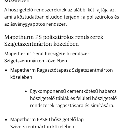
A hőszigetelő rendszereknek az alábbi két fajtája az,
ami a köztudatban eltudod terjedni: a polisztirolos és
az ásványgyapotos rendszer.
Mapetherm PS polisztirolos rendszerek
Szigetszentmárton közelében
Mapetherm Trend hőszigetelő rendszer
Szigetszentmárton közelében
Mapetherm Ragasztótapasz Szigetszentmárton
közelében
Egykomponensű cementkötésű habarcs
hőszigetelő táblák és felületi hőszigetelő
rendszerek ragasztására és simítására.
Mapetherm EPS80 hőszigetelő lap
Szigetszentmárton közelében