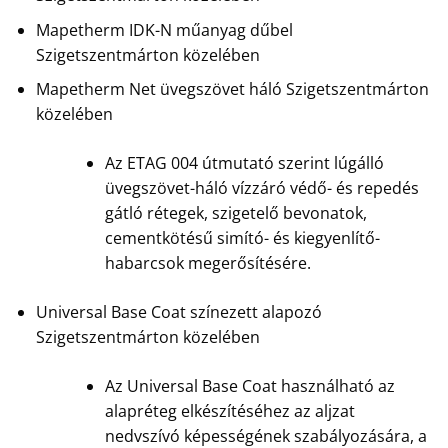
Mapetherm IDK-N műanyag dűbel
Szigetszentmárton közelében
Mapetherm Net üvegszövet háló Szigetszentmárton
közelében
Az ETAG 004 útmutató szerint lúgálló
üvegszövet-háló vízzáró védő- és repedés
gátló rétegek, szigetelő bevonatok,
cementkötésű simító- és kiegyenlítő-
habarcsok megerősítésére.
Universal Base Coat színezett alapozó
Szigetszentmárton közelében
Az Universal Base Coat használható az
alapréteg elkészítéséhez az aljzat
nedvszívó képességének szabályozására, a