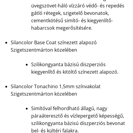
üvegszövet-háló vízzáró védő- és repedés
gátló rétegek, szigetelő bevonatok,
cementkötésű simító- és kiegyenlítő-
habarcsok megerősítésére.
Silancolor Base Coat színezett alapozó
Szigetszentmárton közelében
Szilikongyanta bázisú diszperziós
kiegyenlítő és kitöltő színezett alapozó.
Silancolor Tonachino 1,5mm színvakolat
Szigetszentmárton közelében
Simítóval felhordható állagú, nagy
páraáteresztő és vízlepergető képességű,
szilikongyanta bázisú diszperziós bevonat
bel- és kültéri falakra.