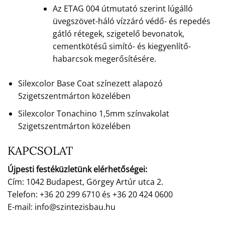
Az ETAG 004 útmutató szerint lúgálló
üvegszövet-háló vízzáró védő- és repedés
gátló rétegek, szigetelő bevonatok,
cementkötésű simító- és kiegyenlítő-
habarcsok megerősítésére.
Silexcolor Base Coat színezett alapozó
Szigetszentmárton közelében
Silexcolor Tonachino 1,5mm színvakolat
Szigetszentmárton közelében
KAPCSOLAT
Újpesti festéküzletünk elérhetőségei:
Cím: 1042 Budapest, Görgey Artúr utca 2.
Telefon: +36 20 299 6710 és +36 20 424 0600
E-mail: info@szintezisbau.hu