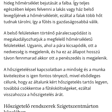
hideg hőmérséklet bejutását a falba. Így teljes
egészében képes felvenni a lakás vagy ház belső
levegőjének a hőmérsékletét, ezáltal a falak több hőt
tudnak tárolni, így a fűtés is gazdaságosabbá válik.
A belső felületeken történő páralecsapódást is
megakadályozhatjuk a megfelelő hőmérsékletű
felületekkel. Ugyanis, ahol a pára kicsapódik, ott a
nedvesség is megjelenik, és ha ez az állapot hosszú
távon fennmarad akkor ott a penészedés is megjelenik.
A hőszigeteléssel kapcsolatban a minőség és a munka
kivitelezése is igen fontos tényező, mivel elsődleges
célunk, hogy az általunk kért hőszigetelés tartós legyen,
továbbá csökkentse a fűtésköltségeket, ezáltal
visszahozza a hőszigetelés árát.
Hőszigetelő rendszerek Szigetszentmárton
közelében