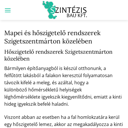
Skip
to
content
Mapei és hőszigetelő rendszerek
Szigetszentmárton közelében
Hőszigetelő rendszerek Szigetszentmárton
közelében
Bármilyen építőanyagból is készül otthonunk, a
felfűtött lakásból a falakon keresztül folyamatosan
távozik kifelé a meleg, és azáltal, hogy a
különböző hőmérsékletű helyiségek
léghőmérséklete igyekszik kiegyenlítődni, emiatt a kinti
hideg igyekszik befelé haladni.
Viszont abban az esetben ha a fal homlokzatára kerül
egy hőszigetelő lemez, akkor az megakadályozza a kinti