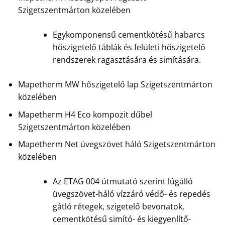
Szigetszentmárton közelében
Egykomponensű cementkötésű habarcs
hőszigetelő táblák és felületi hőszigetelő
rendszerek ragasztására és simítására.
Mapetherm MW hőszigetelő lap Szigetszentmárton
közelében
Mapetherm H4 Eco kompozit dűbel
Szigetszentmárton közelében
Mapetherm Net üvegszövet háló Szigetszentmárton
közelében
Az ETAG 004 útmutató szerint lúgálló
üvegszövet-háló vízzáró védő- és repedés
gátló rétegek, szigetelő bevonatok,
cementkötésű simító- és kiegyenlítő-