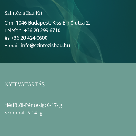
Szintézis Bau Kft.
Cím:
1046 Budapest, Kiss Ernő utca 2.
Telefon:
+36 20 299 6710
és +36 20 424 0600
E-mail:
info@szintezisbau.hu
NYITVATARTÁS
Hétfőtől-Péntekig: 6-17-ig
Szombat: 6-14-ig