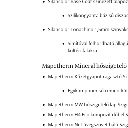
Silancolor Base Coat színezett alapo
Szilikongyanta bázisú diszpe
Silancolor Tonachino 1,5mm színvako
Simítóval felhordható állag
kültéri falakra.
Mapetherm Mineral hőszigetelő 
Mapetherm Kőzetgyapot ragasztó Sz
Egykomponensű cementkötésű
Mapetherm MW hőszigetelő lap Szig
Mapetherm H4 Eco kompozit dűbel S
Mapetherm Net üvegszövet háló Szig