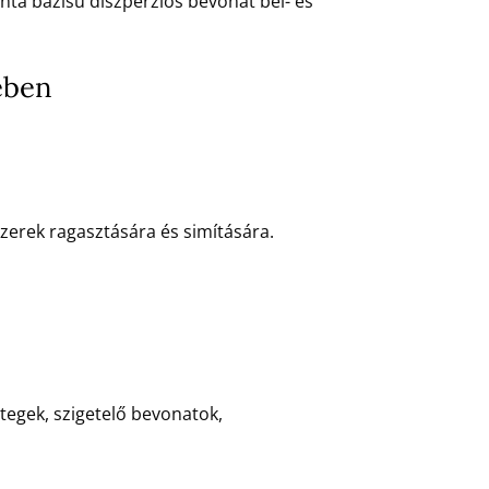
nta bázisú diszperziós bevonat bel- és
ében
erek ragasztására és simítására.
tegek, szigetelő bevonatok,