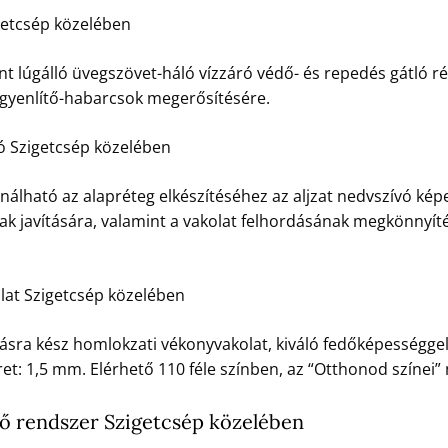
etcsép közelében
t lúgálló üvegszövet-háló vízzáró védő- és repedés gátló ré
egyenlítő-habarcsok megerősítésére.
ó Szigetcsép közelében
nálható az alapréteg elkészítéséhez az aljzat nedvszívó kép
ak javítására, valamint a vakolat felhordásának megkönnyít
lat Szigetcsép közelében
ásra kész homlokzati vékonyvakolat, kiváló fedőképességgel, 
t: 1,5 mm. Elérhető 110 féle színben, az “Otthonod színei
 rendszer Szigetcsép közelében