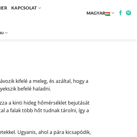
IER
KAPCSOLAT
MAGYAR
RU
vozik kifelé a meleg, és azáltal, hogy a
yekszik befelé haladni.
za a kinti hideg hőmérséklet bejutását
al a falak több hőt tudnak tárolni, így a
ekkel. Ugyanis, ahol a pára kicsapódik,