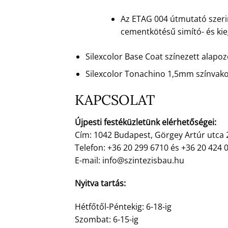
Az ETAG 004 útmutató szerin
cementkötésű simító- és ki
Silexcolor Base Coat színezett alapo
Silexcolor Tonachino 1,5mm színvako
KAPCSOLAT
Újpesti festéküzletünk elérhetőségei:
Cím: 1042 Budapest, Görgey Artúr utca 
Telefon: +36 20 299 6710 és +36 20 424 
E-mail: info@szintezisbau.hu
Nyitva tartás:
Hétfőtől-Péntekig: 6-18-ig
Szombat: 6-15-ig