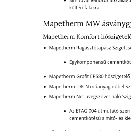
Simítóval felhordható állag
kültéri falakra.
Mapetherm MW ásványgya
Mapetherm Komfort hőszigetelő
Mapetherm Ragasztótapasz Szigetcs
Egykomponensű cementkötésű
Mapetherm Grafit EPS80 hőszigetelő 
Mapetherm IDK-N műanyag dűbel Szi
Mapetherm Net üvegszövet háló Szig
Az ETAG 004 útmutató szerin
cementkötésű simító- és ki