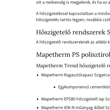
ott a nedvesség is megjelenik, és ha ez
A hőszigeteléssel kapcsolatban a minőség
hőszigetelés tartós legyen, továbbá csök
Hőszigetelő rendszerek 
A hőszigetelő rendszereknek az alábbi ké
Mapetherm PS polisztiro
Mapetherm Trend hőszigetelő r
Mapetherm Ragasztótapasz Szigetcs
Egykomponensű cementkötésű
Mapetherm EPS80 hőszigetelő lap Sz
Mapetherm IDK-N műanyag dűbel Szi