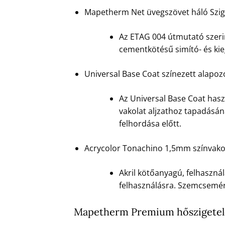
Mapetherm Net üvegszövet háló Szig
Az ETAG 004 útmutató szerin
cementkötésű simító- és ki
Universal Base Coat színezett alapoz
Az Universal Base Coat hasz
vakolat aljzathoz tapadásán
felhordása előtt.
Acrycolor Tonachino 1,5mm színvako
Akril kötőanyagú, felhasznál
felhasználásra. Szemcsemére
Mapetherm Premium hőszigetelő