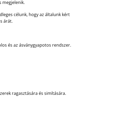
s megjelenik.
dleges célunk, hogy az általunk kért
s árát.
irolos és az ásványgyapotos rendszer.
erek ragasztására és simítására.