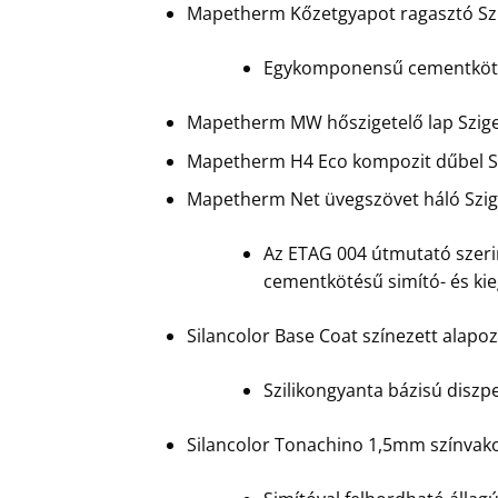
Mapetherm Kőzetgyapot ragasztó Sz
Egykomponensű cementkötésű
Mapetherm MW hőszigetelő lap Szig
Mapetherm H4 Eco kompozit dűbel S
Mapetherm Net üvegszövet háló Szig
Az ETAG 004 útmutató szerin
cementkötésű simító- és ki
Silancolor Base Coat színezett alapo
Szilikongyanta bázisú diszpe
Silancolor Tonachino 1,5mm színvako