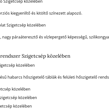
zó Szigetcsép közelében
rziós kiegyenlítő és kitöltő színezett alapozó.
lat Szigetcsép közelében
ú, nagy páraáteresztő és vízlepergető képességű, szilikongya
rendszer Szigetcsép közelében
igetcsép közelében
 habarcs hőszigetelő táblák és felületi hőszigetelő rends
etcsép közelében
zigetcsép közelében
etcsép közelében