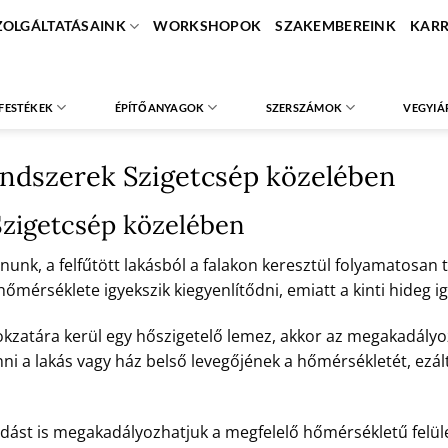
ZOLGÁLTATÁSAINK
WORKSHOPOK
SZAKEMBEREINK
KARR
FESTÉKEK
ÉPÍTŐANYAGOK
SZERSZÁMOK
VEGYIÁ
endszerek Szigetcsép közelében
Szigetcsép közelében
unk, a felfűtött lakásból a falakon keresztül folyamatosan tá
érséklete igyekszik kiegyenlítődni, emiatt a kinti hideg ig
okzatára kerül egy hőszigetelő lemez, akkor az megakadályoz
nni a lakás vagy ház belső levegőjének a hőmérsékletét, ezált
dást is megakadályozhatjuk a megfelelő hőmérsékletű felület