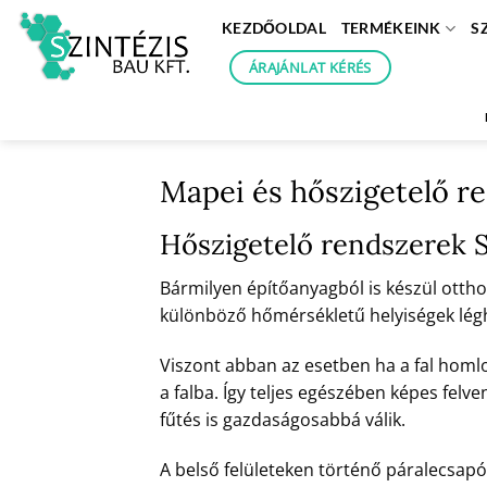
Skip
KEZDŐOLDAL
TERMÉKEINK
S
to
content
ÁRAJÁNLAT KÉRÉS
Mapei és hőszigetelő r
Hőszigetelő rendszerek 
Bármilyen építőanyagból is készül otthon
különböző hőmérsékletű helyiségek léghőm
Viszont abban az esetben ha a fal homl
a falba. Így teljes egészében képes felve
fűtés is gazdaságosabbá válik.
A belső felületeken történő páralecsapó