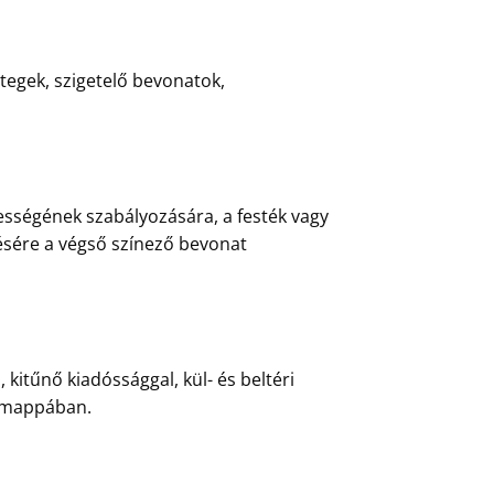
tegek, szigetelő bevonatok,
ességének szabályozására, a festék vagy
ésére a végső színező bevonat
kitűnő kiadóssággal, kül- és beltéri
” mappában.