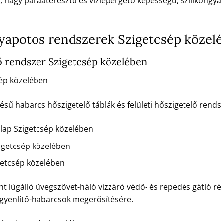
ú, nagy páraáteresztő és vízlepergető képességű, szilikongya
potos rendszerek Szigetcsép közel
 rendszer Szigetcsép közelében
ép közelében
 habarcs hőszigetelő táblák és felületi hőszigetelő rendsz
lap Szigetcsép közelében
getcsép közelében
etcsép közelében
t lúgálló üvegszövet-háló vízzáró védő- és repedés gátló ré
egyenlítő-habarcsok megerősítésére.