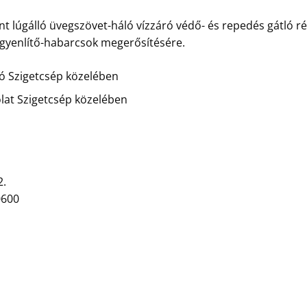
t lúgálló üvegszövet-háló vízzáró védő- és repedés gátló ré
egyenlítő-habarcsok megerősítésére.
zó Szigetcsép közelében
lat Szigetcsép közelében
2.
0600