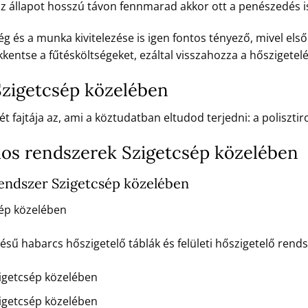
 az állapot hosszú távon fennmarad akkor ott a penészedés i
 és a munka kivitelezése is igen fontos tényező, mivel első
kentse a fűtésköltségeket, ezáltal visszahozza a hőszigetelé
Szigetcsép közelében
t fajtája az, ami a köztudatban eltudod terjedni: a poliszt
los rendszerek Szigetcsép közelében
endszer Szigetcsép közelében
ép közelében
 habarcs hőszigetelő táblák és felületi hőszigetelő rendsz
igetcsép közelében
getcsép közelében