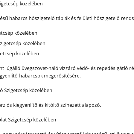
igetcsép közelében
 habarcs hőszigetelő táblák és felületi hőszigetelő rendsz
etcsép közelében
zigetcsép közelében
etcsép közelében
t lúgálló üvegszövet-háló vízzáró védő- és repedés gátló ré
egyenlítő-habarcsok megerősítésére.
zó Szigetcsép közelében
rziós kiegyenlítő és kitöltő színezett alapozó.
lat Szigetcsép közelében