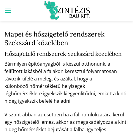
Skip
to
content
Mapei és hőszigetelő rendszerek
Szekszárd közelében
Hőszigetelő rendszerek Szekszárd közelében
Bármilyen építőanyagból is készül otthonunk, a
felfűtött lakásból a falakon keresztül folyamatosan
távozik kifelé a meleg, és azáltal, hogy a
különböző hőmérsékletű helyiségek
léghőmérséklete igyekszik kiegyenlítődni, emiatt a kinti
hideg igyekszik befelé haladni.
Viszont abban az esetben ha a fal homlokzatára kerül
egy hőszigetelő lemez, akkor az megakadályozza a kinti
hideg hőmérséklet bejutását a falba. Így teljes