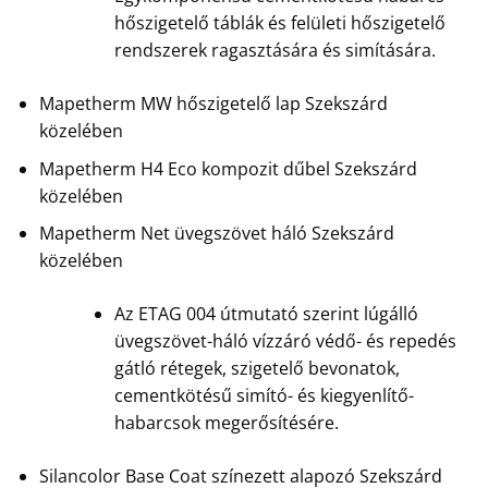
hőszigetelő táblák és felületi hőszigetelő
rendszerek ragasztására és simítására.
Mapetherm MW hőszigetelő lap Szekszárd
közelében
Mapetherm H4 Eco kompozit dűbel Szekszárd
közelében
Mapetherm Net üvegszövet háló Szekszárd
közelében
Az ETAG 004 útmutató szerint lúgálló
üvegszövet-háló vízzáró védő- és repedés
gátló rétegek, szigetelő bevonatok,
cementkötésű simító- és kiegyenlítő-
habarcsok megerősítésére.
Silancolor Base Coat színezett alapozó Szekszárd