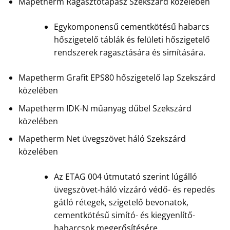
Mapetherm Ragasztótapasz Szekszárd közelében
Egykomponensű cementkötésű habarcs
hőszigetelő táblák és felületi hőszigetelő
rendszerek ragasztására és simítására.
Mapetherm Grafit EPS80 hőszigetelő lap Szekszárd
közelében
Mapetherm IDK-N műanyag dűbel Szekszárd
közelében
Mapetherm Net üvegszövet háló Szekszárd
közelében
Az ETAG 004 útmutató szerint lúgálló
üvegszövet-háló vízzáró védő- és repedés
gátló rétegek, szigetelő bevonatok,
cementkötésű simító- és kiegyenlítő-
habarcsok megerősítésére.