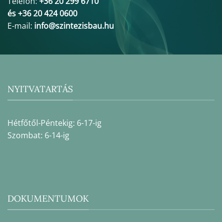
Telefon:
+36 20 299 6710
és +36 20 424 0600
E-mail:
info@szintezisbau.hu
NYITVATARTÁS
Hétfőtől-Péntekig: 6-17-ig
Szombat: 6-14-ig
DOKUMENTUMOK