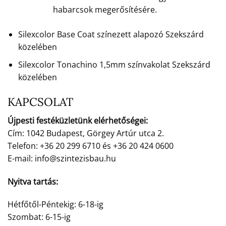
habarcsok megerősítésére.
Silexcolor Base Coat színezett alapozó Szekszárd
közelében
Silexcolor Tonachino 1,5mm színvakolat Szekszárd
közelében
KAPCSOLAT
Újpesti festéküzletünk elérhetőségei:
Cím: 1042 Budapest, Görgey Artúr utca 2.
Telefon: +36 20 299 6710 és +36 20 424 0600
E-mail: info@szintezisbau.hu
Nyitva tartás:
Hétfőtől-Péntekig: 6-18-ig
Szombat: 6-15-ig