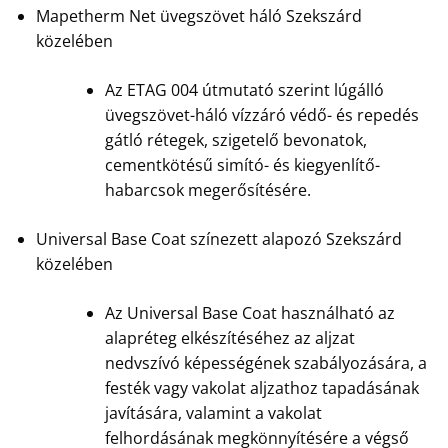
Mapetherm Net üvegszövet háló Szekszárd
közelében
Az ETAG 004 útmutató szerint lúgálló
üvegszövet-háló vízzáró védő- és repedés
gátló rétegek, szigetelő bevonatok,
cementkötésű simító- és kiegyenlítő-
habarcsok megerősítésére.
Universal Base Coat színezett alapozó Szekszárd
közelében
Az Universal Base Coat használható az
alapréteg elkészítéséhez az aljzat
nedvszívó képességének szabályozására, a
festék vagy vakolat aljzathoz tapadásának
javítására, valamint a vakolat
felhordásának megkönnyítésére a végső