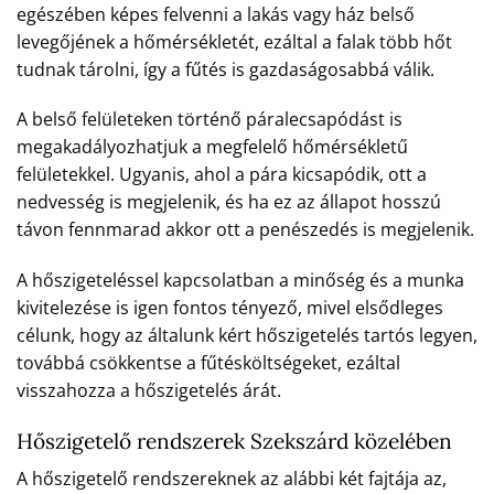
egészében képes felvenni a lakás vagy ház belső
levegőjének a hőmérsékletét, ezáltal a falak több hőt
tudnak tárolni, így a fűtés is gazdaságosabbá válik.
A belső felületeken történő páralecsapódást is
megakadályozhatjuk a megfelelő hőmérsékletű
felületekkel. Ugyanis, ahol a pára kicsapódik, ott a
nedvesség is megjelenik, és ha ez az állapot hosszú
távon fennmarad akkor ott a penészedés is megjelenik.
A hőszigeteléssel kapcsolatban a minőség és a munka
kivitelezése is igen fontos tényező, mivel elsődleges
célunk, hogy az általunk kért hőszigetelés tartós legyen,
továbbá csökkentse a fűtésköltségeket, ezáltal
visszahozza a hőszigetelés árát.
Hőszigetelő rendszerek Szekszárd közelében
A hőszigetelő rendszereknek az alábbi két fajtája az,