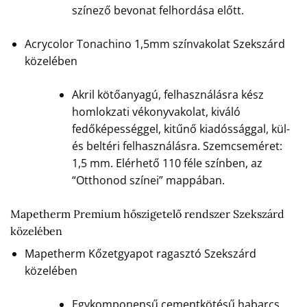
színező bevonat felhordása előtt.
Acrycolor Tonachino 1,5mm színvakolat Szekszárd
közelében
Akril kötőanyagú, felhasználásra kész
homlokzati vékonyvakolat, kiváló
fedőképességgel, kitűnő kiadóssággal, kül-
és beltéri felhasználásra. Szemcseméret:
1,5 mm. Elérhető 110 féle színben, az
“Otthonod színei” mappában.
Mapetherm Premium hőszigetelő rendszer Szekszárd
közelében
Mapetherm Kőzetgyapot ragasztó Szekszárd
közelében
Egykomponensű cementkötésű habarcs