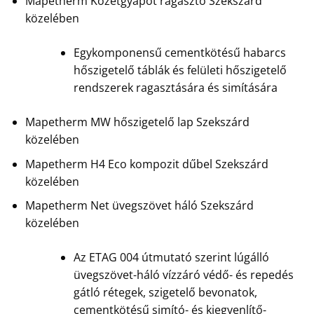
Mapetherm Kőzetgyapot ragasztó Szekszárd
közelében
Egykomponensű cementkötésű habarcs
hőszigetelő táblák és felületi hőszigetelő
rendszerek ragasztására és simítására
Mapetherm MW hőszigetelő lap Szekszárd
közelében
Mapetherm H4 Eco kompozit dűbel Szekszárd
közelében
Mapetherm Net üvegszövet háló Szekszárd
közelében
Az ETAG 004 útmutató szerint lúgálló
üvegszövet-háló vízzáró védő- és repedés
gátló rétegek, szigetelő bevonatok,
cementkötésű simító- és kiegyenlítő-