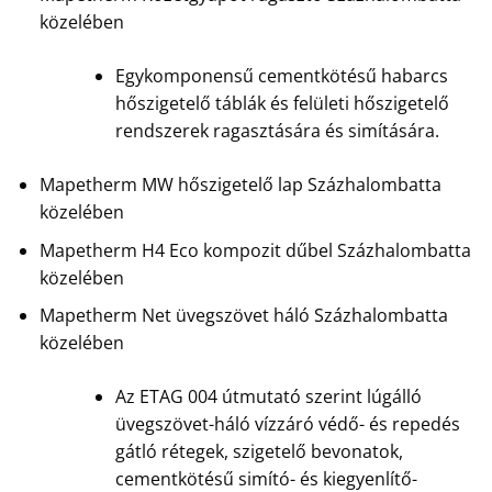
közelében
Egykomponensű cementkötésű habarcs
hőszigetelő táblák és felületi hőszigetelő
rendszerek ragasztására és simítására.
Mapetherm MW hőszigetelő lap Százhalombatta
közelében
Mapetherm H4 Eco kompozit dűbel Százhalombatta
közelében
Mapetherm Net üvegszövet háló Százhalombatta
közelében
Az ETAG 004 útmutató szerint lúgálló
üvegszövet-háló vízzáró védő- és repedés
gátló rétegek, szigetelő bevonatok,
cementkötésű simító- és kiegyenlítő-