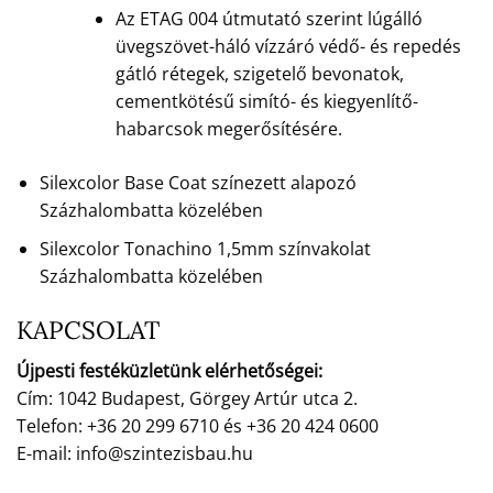
Az ETAG 004 útmutató szerint lúgálló
üvegszövet-háló vízzáró védő- és repedés
gátló rétegek, szigetelő bevonatok,
cementkötésű simító- és kiegyenlítő-
habarcsok megerősítésére.
Silexcolor Base Coat színezett alapozó
Százhalombatta közelében
Silexcolor Tonachino 1,5mm színvakolat
Százhalombatta közelében
KAPCSOLAT
Újpesti festéküzletünk elérhetőségei:
Cím: 1042 Budapest, Görgey Artúr utca 2.
Telefon: +36 20 299 6710 és +36 20 424 0600
E-mail: info@szintezisbau.hu