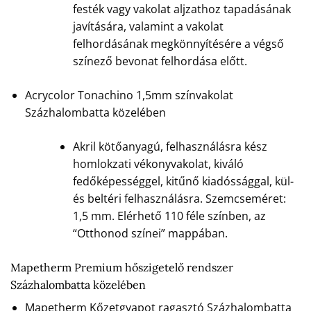
festék vagy vakolat aljzathoz tapadásának
javítására, valamint a vakolat
felhordásának megkönnyítésére a végső
színező bevonat felhordása előtt.
Acrycolor Tonachino 1,5mm színvakolat
Százhalombatta közelében
Akril kötőanyagú, felhasználásra kész
homlokzati vékonyvakolat, kiváló
fedőképességgel, kitűnő kiadóssággal, kül-
és beltéri felhasználásra. Szemcseméret:
1,5 mm. Elérhető 110 féle színben, az
“Otthonod színei” mappában.
Mapetherm Premium hőszigetelő rendszer
Százhalombatta közelében
Mapetherm Kőzetgyapot ragasztó Százhalombatta