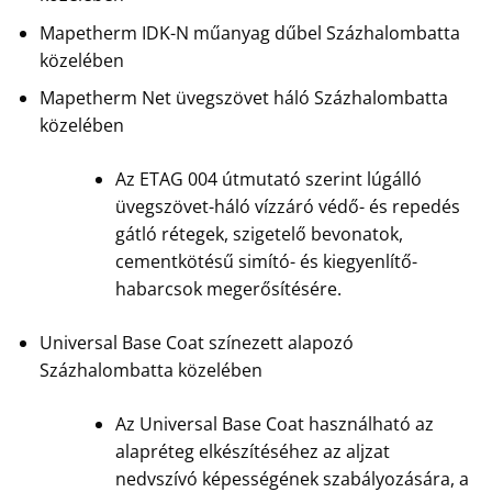
Mapetherm IDK-N műanyag dűbel Százhalombatta
közelében
Mapetherm Net üvegszövet háló Százhalombatta
közelében
Az ETAG 004 útmutató szerint lúgálló
üvegszövet-háló vízzáró védő- és repedés
gátló rétegek, szigetelő bevonatok,
cementkötésű simító- és kiegyenlítő-
habarcsok megerősítésére.
Universal Base Coat színezett alapozó
Százhalombatta közelében
Az Universal Base Coat használható az
alapréteg elkészítéséhez az aljzat
nedvszívó képességének szabályozására, a