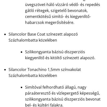
üvegszövet-háló vízzáró védő- és repedés
gátló rétegek, szigetelő bevonatok,
cementkötésű simító- és kiegyenlítő-
habarcsok megerősítésére.
Silancolor Base Coat színezett alapozó
Százhalombatta közelében
Szilikongyanta bázisú diszperziós
kiegyenlítő és kitöltő színezett alapozó.
Silancolor Tonachino 1,5mm színvakolat
Százhalombatta közelében
Simítóval felhordható állagú, nagy
páraáteresztő és vízlepergető képességű,
szilikongyanta bázisú diszperziós bevonat
bel- és kültéri falakra.