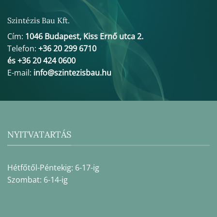
Szintézis Bau Kft.
Cím:
1046 Budapest, Kiss Ernő utca 2.
Telefon:
+36 20 299 6710
és +36 20 424 0600
E-mail:
info@szintezisbau.hu
NYITVATARTÁS
Hétfőtől-Péntekig: 6-17-ig
Szombat: 6-14-ig