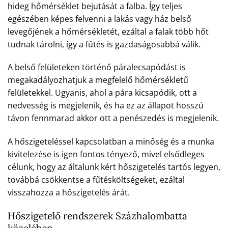
hideg hőmérséklet bejutását a falba. Így teljes
egészében képes felvenni a lakás vagy ház belső
levegőjének a hőmérsékletét, ezáltal a falak több hőt
tudnak tárolni, így a fűtés is gazdaságosabbá válik.
A belső felületeken történő páralecsapódást is
megakadályozhatjuk a megfelelő hőmérsékletű
felületekkel. Ugyanis, ahol a pára kicsapódik, ott a
nedvesség is megjelenik, és ha ez az állapot hosszú
távon fennmarad akkor ott a penészedés is megjelenik.
A hőszigeteléssel kapcsolatban a minőség és a munka
kivitelezése is igen fontos tényező, mivel elsődleges
célunk, hogy az általunk kért hőszigetelés tartós legyen,
továbbá csökkentse a fűtésköltségeket, ezáltal
visszahozza a hőszigetelés árát.
Hőszigetelő rendszerek Százhalombatta
közelében