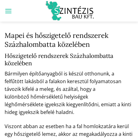
Skip
to
content
Mapei és hőszigetelő rendszerek
Százhalombatta közelében
Hőszigetelő rendszerek Százhalombatta
közelében
Bármilyen építőanyagból is készül otthonunk, a
felfűtött lakásból a falakon keresztül folyamatosan
távozik kifelé a meleg, és azáltal, hogy a
különböző hőmérsékletű helyiségek
léghőmérséklete igyekszik kiegyenlítődni, emiatt a kinti
hideg igyekszik befelé haladni.
Viszont abban az esetben ha a fal homlokzatára kerül
egy hőszigetelő lemez, akkor az megakadályozza a kinti