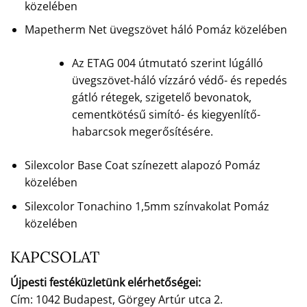
közelében
Mapetherm Net üvegszövet háló Pomáz közelében
Az ETAG 004 útmutató szerint lúgálló
üvegszövet-háló vízzáró védő- és repedés
gátló rétegek, szigetelő bevonatok,
cementkötésű simító- és kiegyenlítő-
habarcsok megerősítésére.
Silexcolor Base Coat színezett alapozó Pomáz
közelében
Silexcolor Tonachino 1,5mm színvakolat Pomáz
közelében
KAPCSOLAT
Újpesti festéküzletünk elérhetőségei:
Cím: 1042 Budapest, Görgey Artúr utca 2.