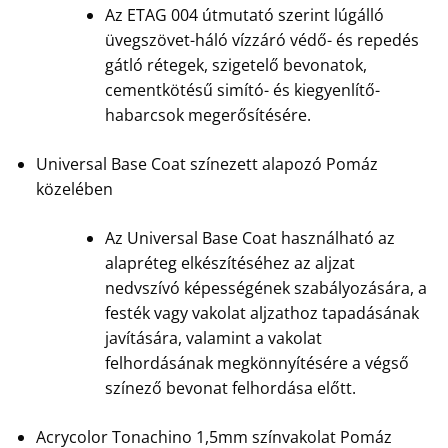
Az ETAG 004 útmutató szerint lúgálló
üvegszövet-háló vízzáró védő- és repedés
gátló rétegek, szigetelő bevonatok,
cementkötésű simító- és kiegyenlítő-
habarcsok megerősítésére.
Universal Base Coat színezett alapozó Pomáz
közelében
Az Universal Base Coat használható az
alapréteg elkészítéséhez az aljzat
nedvszívó képességének szabályozására, a
festék vagy vakolat aljzathoz tapadásának
javítására, valamint a vakolat
felhordásának megkönnyítésére a végső
színező bevonat felhordása előtt.
Acrycolor Tonachino 1,5mm színvakolat Pomáz