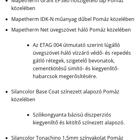
Mapetherm Grafit EPS80 hőszigetelő lap Pomáz
közelében
Mapetherm IDK-N műanyag dűbel Pomáz közelében
Mapetherm Net üvegszövet háló Pomáz közelében
Az ETAG 004 útmutató szerint lúgálló
üvegszövet-háló vízzáró védő- és repedés
gátló rétegek, szigetelő bevonatok,
cementkötésű simító- és kiegyenlítő-
habarcsok megerősítésére.
Silancolor Base Coat színezett alapozó Pomáz
közelében
Szilikongyanta bázisú diszperziós
kiegyenlítő és kitöltő színezett alapozó.
Silancolor Tonachino 1,5mm színvakolat Pomáz