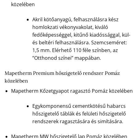
közelében
Akril kötőanyagú, felhasználásra kész
homlokzati vékonyvakolat, kiváló
fedőképességgel, kitűnő kiadóssággal, kül-
és beltéri felhasználásra. Szemcseméret:
1,5 mm. Elérhető 110 féle színben, az
“Otthonod színei” mappában.
Mapetherm Premium hőszigetelő rendszer Pomáz
közelében
Mapetherm Kőzetgyapot ragasztó Pomáz közelében
Egykomponensű cementkötésű habarcs
hőszigetelő táblák és felületi hőszigetelő
rendszerek ragasztására és simítására.
Mapetherm MW hőszigetelő lap Pomáz közelében