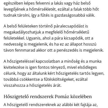
egészében képes felvenni a lakás vagy ház belső
levegőjének a hőmérsékletét, ezáltal a falak több hőt
tudnak tárolni, így a fűtés is gazdaságosabbá válik.
A belső felületeken történő páralecsapódást is
megakadályozhatjuk a megfelelő hőmérsékletű
felületekkel. Ugyanis, ahol a pára kicsapódik, ott a
nedvesség is megjelenik, és ha ez az állapot hosszú
távon fennmarad akkor ott a penészedés is megjelenik.
A hőszigeteléssel kapcsolatban a minőség és a munka
kivitelezése is igen fontos tényező, mivel elsődleges
célunk, hogy az általunk kért hőszigetelés tartós legyen,
továbbá csökkentse a fűtésköltségeket, ezáltal
visszahozza a hőszigetelés árát.
Hőszigetelő rendszerek Pomáz közelében
A hőszigetelő rendszereknek az alábbi két fajtája az,