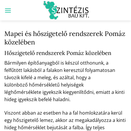
Skip
to
content
Mapei és hőszigetelő rendszerek Pomáz
közelében
Hőszigetelő rendszerek Pomáz közelében
Bármilyen építőanyagból is készül otthonunk, a
felfűtött lakásból a falakon keresztül folyamatosan
távozik kifelé a meleg, és azáltal, hogy a
különböző hőmérsékletű helyiségek
léghőmérséklete igyekszik kiegyenlítődni, emiatt a kinti
hideg igyekszik befelé haladni.
Viszont abban az esetben ha a fal homlokzatára kerül
egy hőszigetelő lemez, akkor az megakadályozza a kinti
hideg hőmérséklet bejutását a falba. Így teljes