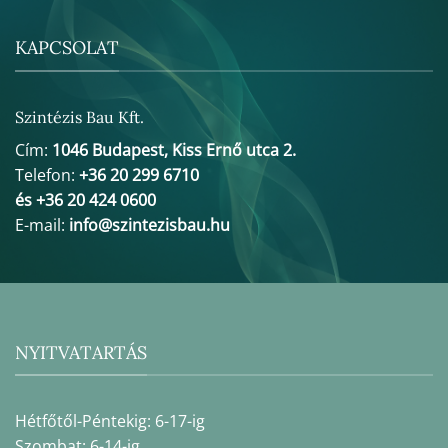
KAPCSOLAT
Szintézis Bau Kft.
Cím:
1046 Budapest, Kiss Ernő utca 2.
Telefon:
+36 20 299 6710
és +36 20 424 0600
E-mail:
info@szintezisbau.hu
NYITVATARTÁS
Hétfőtől-Péntekig: 6-17-ig
Szombat: 6-14-ig