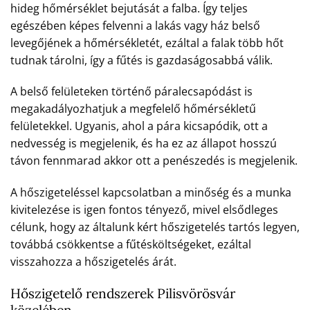
hideg hőmérséklet bejutását a falba. Így teljes
egészében képes felvenni a lakás vagy ház belső
levegőjének a hőmérsékletét, ezáltal a falak több hőt
tudnak tárolni, így a fűtés is gazdaságosabbá válik.
A belső felületeken történő páralecsapódást is
megakadályozhatjuk a megfelelő hőmérsékletű
felületekkel. Ugyanis, ahol a pára kicsapódik, ott a
nedvesség is megjelenik, és ha ez az állapot hosszú
távon fennmarad akkor ott a penészedés is megjelenik.
A hőszigeteléssel kapcsolatban a minőség és a munka
kivitelezése is igen fontos tényező, mivel elsődleges
célunk, hogy az általunk kért hőszigetelés tartós legyen,
továbbá csökkentse a fűtésköltségeket, ezáltal
visszahozza a hőszigetelés árát.
Hőszigetelő rendszerek Pilisvörösvár
közelében