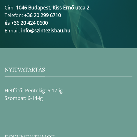
Cím:
1046 Budapest, Kiss Ernő utca 2.
Telefon:
+36 20 299 6710
és +36 20 424 0600
E-mail:
info@szintezisbau.hu
NYITVATARTÁS
Hétfőtől-Péntekig: 6-17-ig
Szombat: 6-14-ig