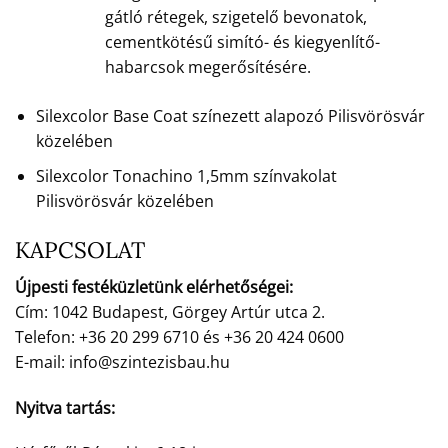
gátló rétegek, szigetelő bevonatok,
cementkötésű simító- és kiegyenlítő-
habarcsok megerősítésére.
Silexcolor Base Coat színezett alapozó Pilisvörösvár
közelében
Silexcolor Tonachino 1,5mm színvakolat
Pilisvörösvár közelében
KAPCSOLAT
Újpesti festéküzletünk elérhetőségei:
Cím: 1042 Budapest, Görgey Artúr utca 2.
Telefon: +36 20 299 6710 és +36 20 424 0600
E-mail: info@szintezisbau.hu
Nyitva tartás: