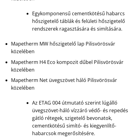
Egykomponensű cementkötésű habarcs
hőszigetelő táblák és felületi hőszigetelő
rendszerek ragasztására és simítására.
Mapetherm MW hőszigetelő lap Pilisvörösvár
közelében
Mapetherm H4 Eco kompozit dűbel Pilisvörösvár
közelében
Mapetherm Net üvegszövet háló Pilisvörösvár
közelében
Az ETAG 004 útmutató szerint lúgálló
üvegszövet-háló vízzáró védő- és repedés
gátló rétegek, szigetelő bevonatok,
cementkötésű simító- és kiegyenlítő-
habarcsok megerősítésére.