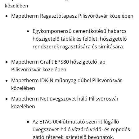
közelében
Mapetherm Ragasztótapasz Pilisvörösvár közelében
Egykomponensű cementkötésű habarcs
hőszigetelő táblák és felületi hőszigetelő
rendszerek ragasztására és simítására.
Mapetherm Grafit EPS80 hőszigetelő lap
Pilisvörösvár közelében
Mapetherm IDK-N műanyag dűbel Pilisvörösvár
közelében
Mapetherm Net üvegszövet háló Pilisvörösvár
közelében
Az ETAG 004 útmutató szerint lúgálló
üvegszövet-háló vízzáró védő- és repedés
gátló rétegek, szigetelő bevonatok,