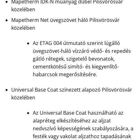
Mapetherm IDK-N műanyag dűbel Pilisvörösvár
közelében
Mapetherm Net üvegszövet háló Pilisvörösvár
közelében
Az ETAG 004 útmutató szerint lúgálló
üvegszövet-háló vízzáró védő- és repedés
gátló rétegek, szigetelő bevonatok,
cementkötésű simító- és kiegyenlítő-
habarcsok megerősítésére.
Universal Base Coat színezett alapozó Pilisvörösvár
közelében
Az Universal Base Coat használható az
alapréteg elkészítéséhez az aljzat
nedvszívó képességének szabályozására, a
festék vagy vakolat aljzathoz tapadásának