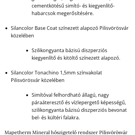
cementkötésű simító- és kiegyenlítő-
habarcsok megerősítésére.
Silancolor Base Coat színezett alapozó Pilisvörösvár
közelében
Szilikongyanta bázisú diszperziós
kiegyenlítő és kitöltő színezett alapozó.
Silancolor Tonachino 1,5mm színvakolat
Pilisvörösvár közelében
Simítóval felhordható állagú, nagy
páraáteresztő és vízlepergető képességű,
szilikongyanta bázisú diszperziós bevonat
bel- és kültéri falakra.
Mapetherm Mineral hőszigetelő rendszer Pilisvörösvár