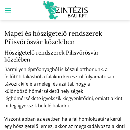
Skip
to
content
Mapei és hőszigetelő rendszerek
Pilisvörösvár közelében
Hőszigetelő rendszerek Pilisvörösvár
közelében
Bármilyen építőanyagból is készül otthonunk, a
felfűtött lakásból a falakon keresztül folyamatosan
távozik kifelé a meleg, és azáltal, hogy a
különböző hőmérsékletű helyiségek
léghőmérséklete igyekszik kiegyenlítődni, emiatt a kinti
hideg igyekszik befelé haladni.
Viszont abban az esetben ha a fal homlokzatára kerül
egy hőszigetelő lemez, akkor az megakadályozza a kinti