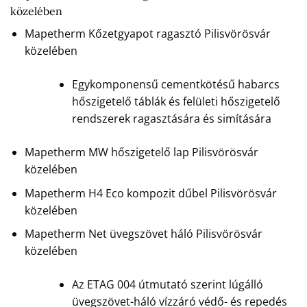
közelében
Mapetherm Kőzetgyapot ragasztó Pilisvörösvár
közelében
Egykomponensű cementkötésű habarcs
hőszigetelő táblák és felületi hőszigetelő
rendszerek ragasztására és simítására
Mapetherm MW hőszigetelő lap Pilisvörösvár
közelében
Mapetherm H4 Eco kompozit dűbel Pilisvörösvár
közelében
Mapetherm Net üvegszövet háló Pilisvörösvár
közelében
Az ETAG 004 útmutató szerint lúgálló
üvegszövet-háló vízzáró védő- és repedés