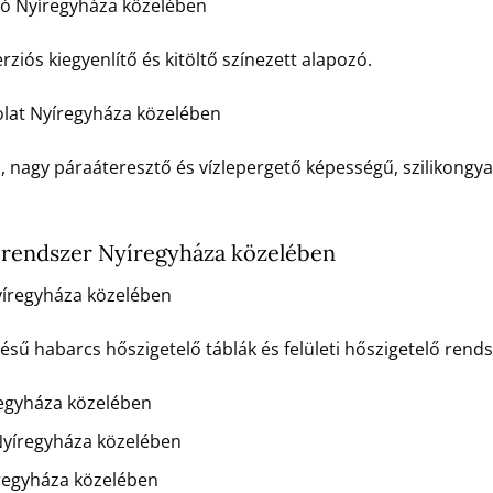
ozó Nyíregyháza közelében
rziós kiegyenlítő és kitöltő színezett alapozó.
olat Nyíregyháza közelében
ú, nagy páraáteresztő és vízlepergető képességű, szilikongya
 rendszer Nyíregyháza közelében
íregyháza közelében
 habarcs hőszigetelő táblák és felületi hőszigetelő rends
egyháza közelében
yíregyháza közelében
regyháza közelében