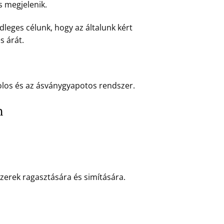
s megjelenik.
dleges célunk, hogy az általunk kért
s árát.
irolos és az ásványgyapotos rendszer.
n
erek ragasztására és simítására.