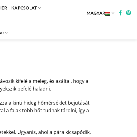
IER
KAPCSOLAT
MAGYAR
RU
vozik kifelé a meleg, és azáltal, hogy a
yekszik befelé haladni.
za a kinti hideg hőmérséklet bejutását
al a falak több hőt tudnak tárolni, így a
ekkel. Ugyanis, ahol a pára kicsapódik,