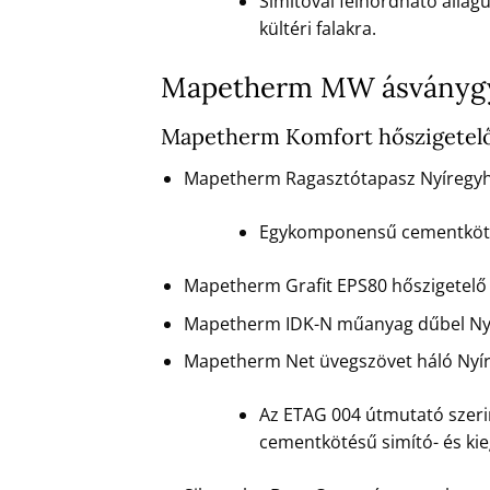
Simítóval felhordható állag
kültéri falakra.
Mapetherm MW ásványgya
Mapetherm Komfort hőszigetelő
Mapetherm Ragasztótapasz Nyíregyh
Egykomponensű cementkötésű
Mapetherm Grafit EPS80 hőszigetelő
Mapetherm IDK-N műanyag dűbel Ny
Mapetherm Net üvegszövet háló Nyí
Az ETAG 004 útmutató szerin
cementkötésű simító- és ki