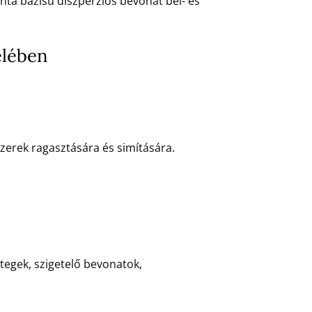
nta bázisú diszperziós bevonat bel- és
elében
erek ragasztására és simítására.
tegek, szigetelő bevonatok,