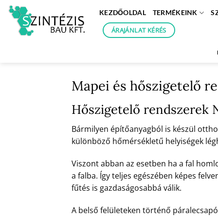
Skip
KEZDŐOLDAL
TERMÉKEINK
S
to
content
ÁRAJÁNLAT KÉRÉS
Mapei és hőszigetelő r
Hőszigetelő rendszerek 
Bármilyen építőanyagból is készül otthon
különböző hőmérsékletű helyiségek léghőm
Viszont abban az esetben ha a fal homl
a falba. Így teljes egészében képes felve
fűtés is gazdaságosabbá válik.
A belső felületeken történő páralecsapó