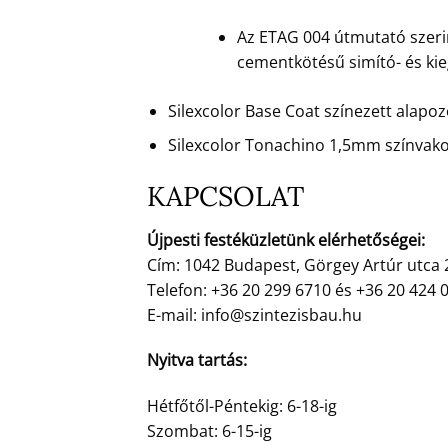
Az ETAG 004 útmutató szerin
cementkötésű simító- és ki
Silexcolor Base Coat színezett alapo
Silexcolor Tonachino 1,5mm színvako
KAPCSOLAT
Újpesti festéküzletünk elérhetőségei:
Cím: 1042 Budapest, Görgey Artúr utca 
Telefon: +36 20 299 6710 és +36 20 424 
E-mail: info@szintezisbau.hu
Nyitva tartás:
Hétfőtől-Péntekig: 6-18-ig
Szombat: 6-15-ig