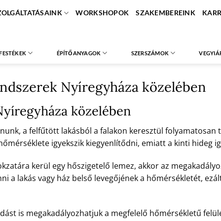
ZOLGÁLTATÁSAINK
WORKSHOPOK
SZAKEMBEREINK
KARR
FESTÉKEK
ÉPÍTŐANYAGOK
SZERSZÁMOK
VEGYIÁ
endszerek Nyíregyháza közelében
Nyíregyháza közelében
unk, a felfűtött lakásból a falakon keresztül folyamatosan tá
érséklete igyekszik kiegyenlítődni, emiatt a kinti hideg ig
okzatára kerül egy hőszigetelő lemez, akkor az megakadályoz
nni a lakás vagy ház belső levegőjének a hőmérsékletét, ezált
dást is megakadályozhatjuk a megfelelő hőmérsékletű felület