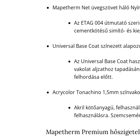
Mapetherm Net üvegszövet háló Nyí
Az ETAG 004 útmutató szerin
cementkötésű simító- és ki
Universal Base Coat színezett alapo
Az Universal Base Coat hasz
vakolat aljzathoz tapadásán
felhordása előtt.
Acrycolor Tonachino 1,5mm színvako
Akril kötőanyagú, felhasznál
felhasználásra. Szemcsemére
Mapetherm Premium hőszigetelő