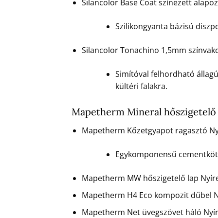
Silancolor Base Coat színezett alap
Szilikongyanta bázisú diszpe
Silancolor Tonachino 1,5mm színvak
Simítóval felhordható állag
kültéri falakra.
Mapetherm Mineral hőszigetelő
Mapetherm Kőzetgyapot ragasztó Ny
Egykomponensű cementkötésű
Mapetherm MW hőszigetelő lap Nyír
Mapetherm H4 Eco kompozit dűbel N
Mapetherm Net üvegszövet háló Nyí