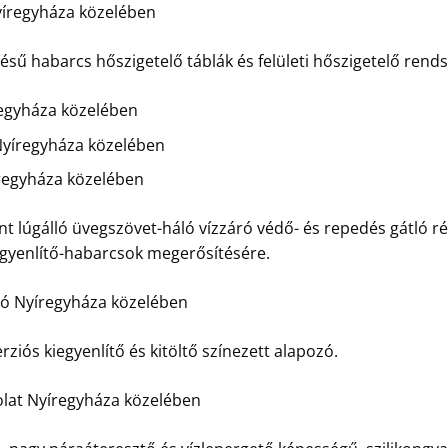
íregyháza közelében
 habarcs hőszigetelő táblák és felületi hőszigetelő rendsz
egyháza közelében
yíregyháza közelében
regyháza közelében
t lúgálló üvegszövet-háló vízzáró védő- és repedés gátló ré
egyenlítő-habarcsok megerősítésére.
ozó Nyíregyháza közelében
rziós kiegyenlítő és kitöltő színezett alapozó.
olat Nyíregyháza közelében