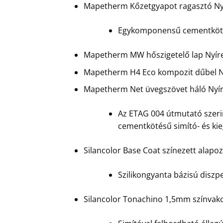
Mapetherm Kőzetgyapot ragasztó Ny
Egykomponensű cementkötésű
Mapetherm MW hőszigetelő lap Nyír
Mapetherm H4 Eco kompozit dűbel N
Mapetherm Net üvegszövet háló Nyí
Az ETAG 004 útmutató szerin
cementkötésű simító- és ki
Silancolor Base Coat színezett alap
Szilikongyanta bázisú diszpe
Silancolor Tonachino 1,5mm színvak