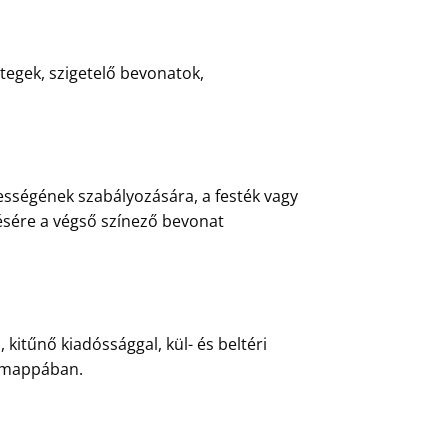
tegek, szigetelő bevonatok,
ességének szabályozására, a festék vagy
ésére a végső színező bevonat
kitűnő kiadóssággal, kül- és beltéri
” mappában.