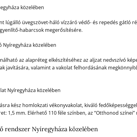
regyháza közelében
t lúgálló üvegszövet-háló vízzáró védő- és repedés gátló ré
egyenlítő-habarcsok megerősítésére.
zó Nyíregyháza közelében
nálható az alapréteg elkészítéséhez az aljzat nedvszívó kép
ak javítására, valamint a vakolat felhordásának megkönnyít
lat Nyíregyháza közelében
ásra kész homlokzati vékonyvakolat, kiváló fedőképességgel, 
t: 1,5 mm. Elérhető 110 féle színben, az “Otthonod színei
 rendszer Nyíregyháza közelében