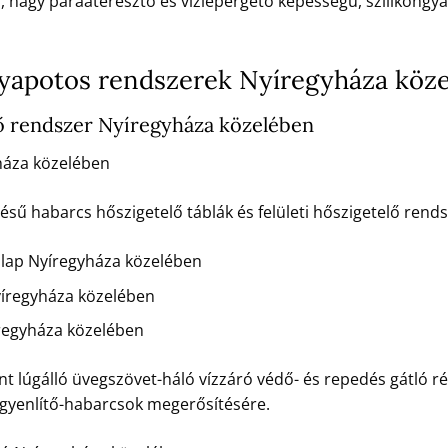
ú, nagy páraáteresztő és vízlepergető képességű, szilikongya
potos rendszerek Nyíregyháza köz
 rendszer Nyíregyháza közelében
áza közelében
 habarcs hőszigetelő táblák és felületi hőszigetelő rendsz
 lap Nyíregyháza közelében
íregyháza közelében
regyháza közelében
t lúgálló üvegszövet-háló vízzáró védő- és repedés gátló ré
egyenlítő-habarcsok megerősítésére.