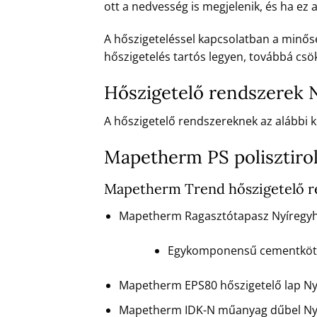
ott a nedvesség is megjelenik, és ha ez
A hőszigeteléssel kapcsolatban a minőség
hőszigetelés tartós legyen, továbbá csök
Hőszigetelő rendszerek 
A hőszigetelő rendszereknek az alábbi ké
Mapetherm PS polisztiro
Mapetherm Trend hőszigetelő r
Mapetherm Ragasztótapasz Nyíregyh
Egykomponensű cementkötésű
Mapetherm EPS80 hőszigetelő lap Ny
Mapetherm IDK-N műanyag dűbel Ny