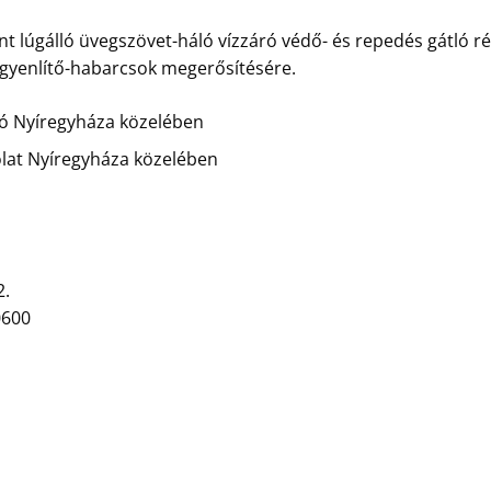
t lúgálló üvegszövet-háló vízzáró védő- és repedés gátló ré
egyenlítő-habarcsok megerősítésére.
zó Nyíregyháza közelében
lat Nyíregyháza közelében
2.
0600