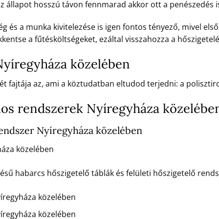
 az állapot hosszú távon fennmarad akkor ott a penészedés i
 és a munka kivitelezése is igen fontos tényező, mivel első
kentse a fűtésköltségeket, ezáltal visszahozza a hőszigetelé
Nyíregyháza közelében
t fajtája az, ami a köztudatban eltudod terjedni: a poliszt
los rendszerek Nyíregyháza közelébe
endszer Nyíregyháza közelében
áza közelében
 habarcs hőszigetelő táblák és felületi hőszigetelő rendsz
íregyháza közelében
íregyháza közelében