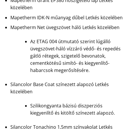
Mapetherm Grafit EPS80 hőszigetelő lap Letkés
közelében
Mapetherm IDK-N műanyag dűbel Letkés közelében
Mapetherm Net üvegszövet háló Letkés közelében
Az ETAG 004 útmutató szerint lúgálló
üvegszövet-háló vízzáró védő- és repedés
gátló rétegek, szigetelő bevonatok,
cementkötésű simító- és kiegyenlítő-
habarcsok megerősítésére.
Silancolor Base Coat színezett alapozó Letkés
közelében
Szilikongyanta bázisú diszperziós
kiegyenlítő és kitöltő színezett alapozó.
Silancolor Tonachino 1,5mm színvakolat Letkés