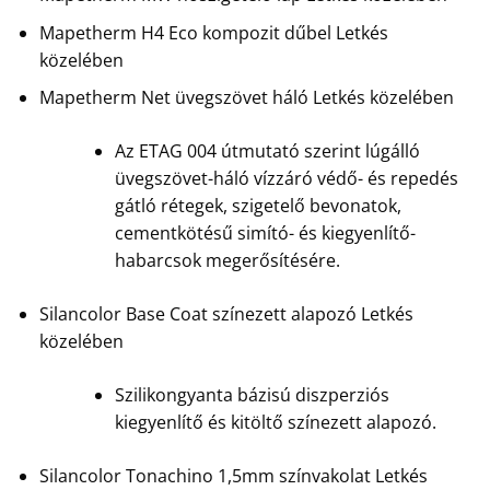
Mapetherm H4 Eco kompozit dűbel Letkés
közelében
Mapetherm Net üvegszövet háló Letkés közelében
Az ETAG 004 útmutató szerint lúgálló
üvegszövet-háló vízzáró védő- és repedés
gátló rétegek, szigetelő bevonatok,
cementkötésű simító- és kiegyenlítő-
habarcsok megerősítésére.
Silancolor Base Coat színezett alapozó Letkés
közelében
Szilikongyanta bázisú diszperziós
kiegyenlítő és kitöltő színezett alapozó.
Silancolor Tonachino 1,5mm színvakolat Letkés