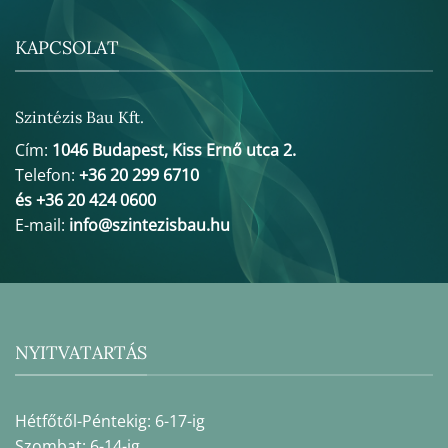
KAPCSOLAT
Szintézis Bau Kft.
Cím:
1046 Budapest, Kiss Ernő utca 2.
Telefon:
+36 20 299 6710
és +36 20 424 0600
E-mail:
info@szintezisbau.hu
NYITVATARTÁS
Hétfőtől-Péntekig: 6-17-ig
Szombat: 6-14-ig