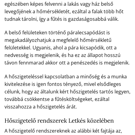
egészében képes felvenni a lakás vagy ház belső
levegőjének a hőmérsékletét, ezáltal a falak több hőt
tudnak tárolni, így a fűtés is gazdaságosabbá válik.
A belső felületeken történő páralecsapódást is
megakadályozhatjuk a megfelelő hőmérsékletű
felületekkel. Ugyanis, ahol a pára kicsapódik, ott a
nedvesség is megjelenik, és ha ez az állapot hosszú
távon fennmarad akkor ott a penészedés is megjelenik.
A hőszigeteléssel kapcsolatban a minőség és a munka
kivitelezése is igen fontos tényező, mivel elsődleges
célunk, hogy az általunk kért hőszigetelés tartós legyen,
továbbá csökkentse a fűtésköltségeket, ezáltal
visszahozza a hőszigetelés árát.
Hőszigetelő rendszerek Letkés közelében
A hőszigetelő rendszereknek az alábbi két fajtája az,