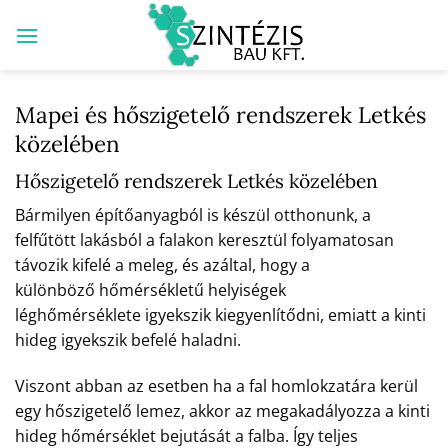
Skip
to
content
Mapei és hőszigetelő rendszerek Letkés
közelében
Hőszigetelő rendszerek Letkés közelében
Bármilyen építőanyagból is készül otthonunk, a
felfűtött lakásból a falakon keresztül folyamatosan
távozik kifelé a meleg, és azáltal, hogy a
különböző hőmérsékletű helyiségek
léghőmérséklete igyekszik kiegyenlítődni, emiatt a kinti
hideg igyekszik befelé haladni.
Viszont abban az esetben ha a fal homlokzatára kerül
egy hőszigetelő lemez, akkor az megakadályozza a kinti
hideg hőmérséklet bejutását a falba. Így teljes