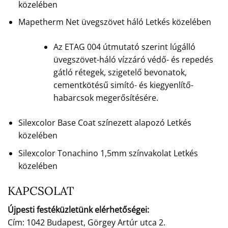
közelében
Mapetherm Net üvegszövet háló Letkés közelében
Az ETAG 004 útmutató szerint lúgálló
üvegszövet-háló vízzáró védő- és repedés
gátló rétegek, szigetelő bevonatok,
cementkötésű simító- és kiegyenlítő-
habarcsok megerősítésére.
Silexcolor Base Coat színezett alapozó Letkés
közelében
Silexcolor Tonachino 1,5mm színvakolat Letkés
közelében
KAPCSOLAT
Újpesti festéküzletünk elérhetőségei:
Cím: 1042 Budapest, Görgey Artúr utca 2.