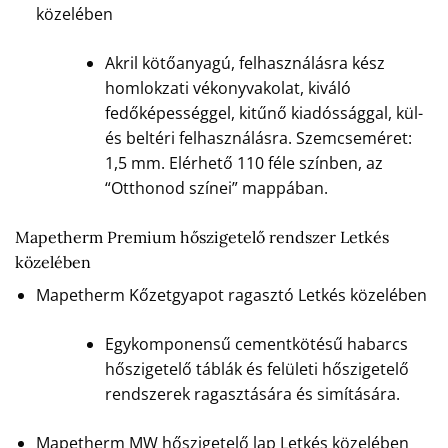
közelében
Akril kötőanyagú, felhasználásra kész
homlokzati vékonyvakolat, kiváló
fedőképességgel, kitűnő kiadóssággal, kül-
és beltéri felhasználásra. Szemcseméret:
1,5 mm. Elérhető 110 féle színben, az
“Otthonod színei” mappában.
Mapetherm Premium hőszigetelő rendszer Letkés
közelében
Mapetherm Kőzetgyapot ragasztó Letkés közelében
Egykomponensű cementkötésű habarcs
hőszigetelő táblák és felületi hőszigetelő
rendszerek ragasztására és simítására.
Mapetherm MW hőszigetelő lap Letkés közelében