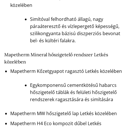
közelében
Simítóval felhordható állagú, nagy
páraáteresztő és vízlepergető képességű,
szilikongyanta bázisú diszperziós bevonat
bel- és kültéri falakra.
Mapetherm Mineral hőszigetelő rendszer Letkés
közelében
Mapetherm Kőzetgyapot ragasztó Letkés közelében
Egykomponensű cementkötésű habarcs
hőszigetelő táblák és felületi hőszigetelő
rendszerek ragasztására és simítására
Mapetherm MW hőszigetelő lap Letkés közelében
Mapetherm H4 Eco kompozit dűbel Letkés