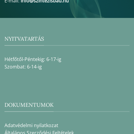
E-mail:
info@szintezisbau.hu
NYITVATARTÁS
Hétfőtől-Péntekig: 6-17-ig
Szombat: 6-14-ig
DOKUMENTUMOK
Adatvédelmi nyilatkozat
Általános Szerződési Feltételek