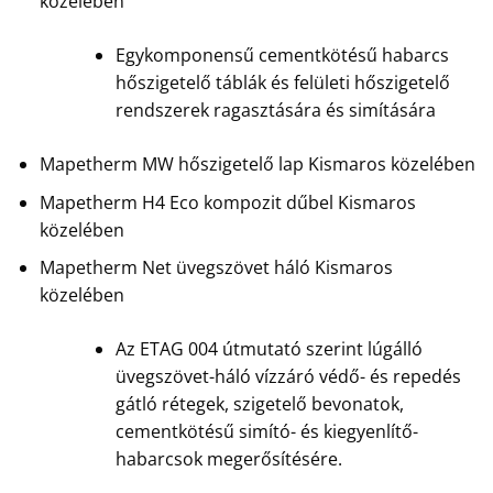
közelében
Egykomponensű cementkötésű habarcs
hőszigetelő táblák és felületi hőszigetelő
rendszerek ragasztására és simítására
Mapetherm MW hőszigetelő lap Kismaros közelében
Mapetherm H4 Eco kompozit dűbel Kismaros
közelében
Mapetherm Net üvegszövet háló Kismaros
közelében
Az ETAG 004 útmutató szerint lúgálló
üvegszövet-háló vízzáró védő- és repedés
gátló rétegek, szigetelő bevonatok,
cementkötésű simító- és kiegyenlítő-
habarcsok megerősítésére.