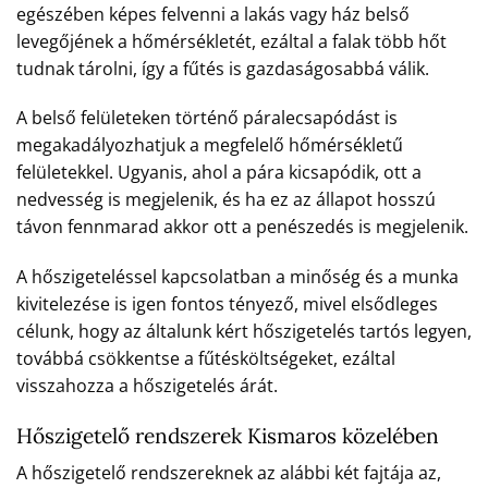
egészében képes felvenni a lakás vagy ház belső
levegőjének a hőmérsékletét, ezáltal a falak több hőt
tudnak tárolni, így a fűtés is gazdaságosabbá válik.
A belső felületeken történő páralecsapódást is
megakadályozhatjuk a megfelelő hőmérsékletű
felületekkel. Ugyanis, ahol a pára kicsapódik, ott a
nedvesség is megjelenik, és ha ez az állapot hosszú
távon fennmarad akkor ott a penészedés is megjelenik.
A hőszigeteléssel kapcsolatban a minőség és a munka
kivitelezése is igen fontos tényező, mivel elsődleges
célunk, hogy az általunk kért hőszigetelés tartós legyen,
továbbá csökkentse a fűtésköltségeket, ezáltal
visszahozza a hőszigetelés árát.
Hőszigetelő rendszerek Kismaros közelében
A hőszigetelő rendszereknek az alábbi két fajtája az,