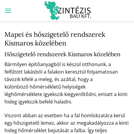
Skip
to
content
Mapei és hőszigetelő rendszerek
Kismaros közelében
Hőszigetelő rendszerek Kismaros közelében
Bármilyen építőanyagból is készül otthonunk, a
felfűtött lakásból a falakon keresztül folyamatosan
távozik kifelé a meleg, és azáltal, hogy a
különböző hőmérsékletű helyiségek
léghőmérséklete igyekszik kiegyenlítődni, emiatt a kinti
hideg igyekszik befelé haladni.
Viszont abban az esetben ha a fal homlokzatára kerül
egy hőszigetelő lemez, akkor az megakadályozza a kinti
hideg hőmérséklet bejutását a falba. Így teljes