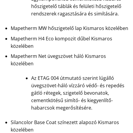
hőszigetelő táblák és felületi hőszigetelő
rendszerek ragasztására és simítására.
Mapetherm MW hőszigetelő lap Kismaros közelében
Mapetherm H4 Eco kompozit dűbel Kismaros
közelében
Mapetherm Net üvegszövet háló Kismaros
közelében
Az ETAG 004 útmutató szerint lúgálló
üvegszövet-háló vízzáró védő- és repedés
gátló rétegek, szigetelő bevonatok,
cementkötésű simító- és kiegyenlítő-
habarcsok megerősítésére.
Silancolor Base Coat színezett alapozó Kismaros
közelében