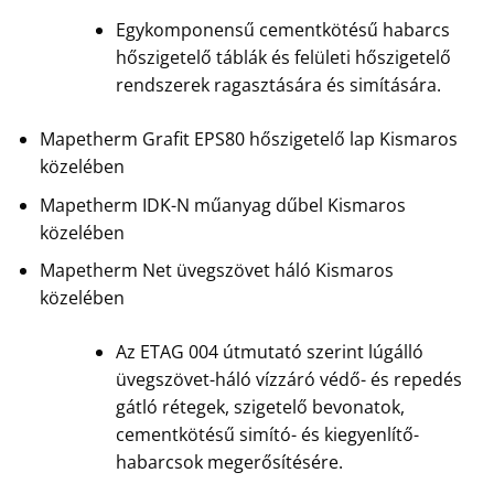
Egykomponensű cementkötésű habarcs
hőszigetelő táblák és felületi hőszigetelő
rendszerek ragasztására és simítására.
Mapetherm Grafit EPS80 hőszigetelő lap Kismaros
közelében
Mapetherm IDK-N műanyag dűbel Kismaros
közelében
Mapetherm Net üvegszövet háló Kismaros
közelében
Az ETAG 004 útmutató szerint lúgálló
üvegszövet-háló vízzáró védő- és repedés
gátló rétegek, szigetelő bevonatok,
cementkötésű simító- és kiegyenlítő-
habarcsok megerősítésére.