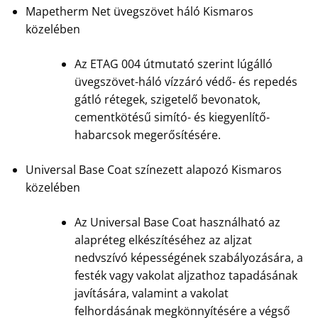
Mapetherm Net üvegszövet háló Kismaros
közelében
Az ETAG 004 útmutató szerint lúgálló
üvegszövet-háló vízzáró védő- és repedés
gátló rétegek, szigetelő bevonatok,
cementkötésű simító- és kiegyenlítő-
habarcsok megerősítésére.
Universal Base Coat színezett alapozó Kismaros
közelében
Az Universal Base Coat használható az
alapréteg elkészítéséhez az aljzat
nedvszívó képességének szabályozására, a
festék vagy vakolat aljzathoz tapadásának
javítására, valamint a vakolat
felhordásának megkönnyítésére a végső