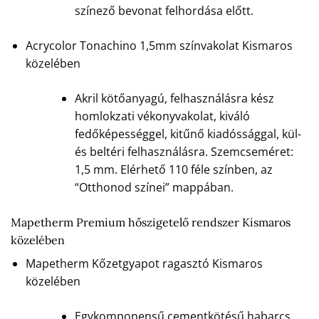
színező bevonat felhordása előtt.
Acrycolor Tonachino 1,5mm színvakolat Kismaros
közelében
Akril kötőanyagú, felhasználásra kész
homlokzati vékonyvakolat, kiváló
fedőképességgel, kitűnő kiadóssággal, kül-
és beltéri felhasználásra. Szemcseméret:
1,5 mm. Elérhető 110 féle színben, az
“Otthonod színei” mappában.
Mapetherm Premium hőszigetelő rendszer Kismaros
közelében
Mapetherm Kőzetgyapot ragasztó Kismaros
közelében
Egykomponensű cementkötésű habarcs