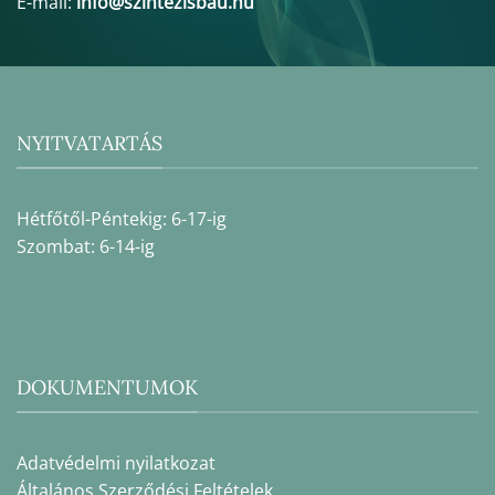
E-mail:
info@szintezisbau.hu
NYITVATARTÁS
Hétfőtől-Péntekig: 6-17-ig
Szombat: 6-14-ig
DOKUMENTUMOK
Adatvédelmi nyilatkozat
Általános Szerződési Feltételek