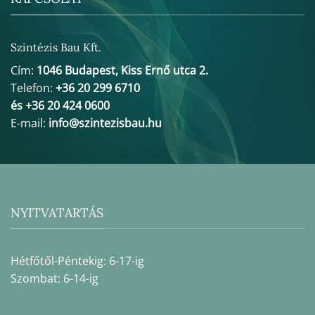
Szintézis Bau Kft.
Cím:
1046 Budapest, Kiss Ernő utca 2.
Telefon:
+36 20 299 6710
és +36 20 424 0600
E-mail:
info@szintezisbau.hu
NYITVATARTÁS
Hétfőtől-Péntekig: 6-17-ig
Szombat: 6-14-ig