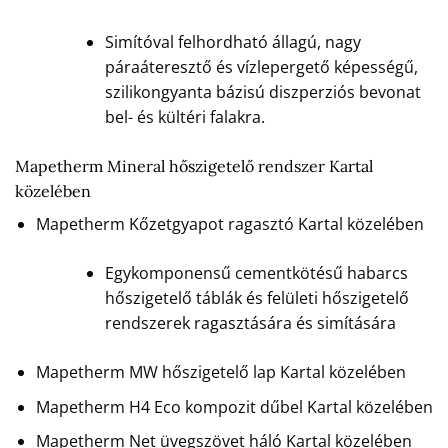
Simítóval felhordható állagú, nagy
páraáteresztő és vízlepergető képességű,
szilikongyanta bázisú diszperziós bevonat
bel- és kültéri falakra.
Mapetherm Mineral hőszigetelő rendszer Kartal
közelében
Mapetherm Kőzetgyapot ragasztó Kartal közelében
Egykomponensű cementkötésű habarcs
hőszigetelő táblák és felületi hőszigetelő
rendszerek ragasztására és simítására
Mapetherm MW hőszigetelő lap Kartal közelében
Mapetherm H4 Eco kompozit dűbel Kartal közelében
Mapetherm Net üvegszövet háló Kartal közelében