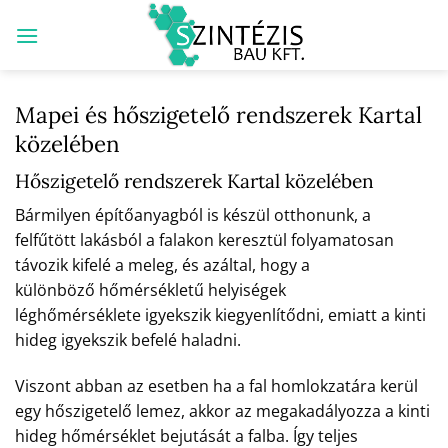
Skip
to
content
Mapei és hőszigetelő rendszerek Kartal
közelében
Hőszigetelő rendszerek Kartal közelében
Bármilyen építőanyagból is készül otthonunk, a
felfűtött lakásból a falakon keresztül folyamatosan
távozik kifelé a meleg, és azáltal, hogy a
különböző hőmérsékletű helyiségek
léghőmérséklete igyekszik kiegyenlítődni, emiatt a kinti
hideg igyekszik befelé haladni.
Viszont abban az esetben ha a fal homlokzatára kerül
egy hőszigetelő lemez, akkor az megakadályozza a kinti
hideg hőmérséklet bejutását a falba. Így teljes