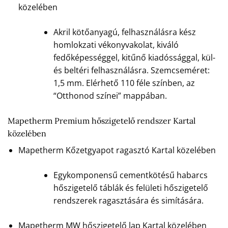
közelében
Akril kötőanyagú, felhasználásra kész
homlokzati vékonyvakolat, kiváló
fedőképességgel, kitűnő kiadóssággal, kül-
és beltéri felhasználásra. Szemcseméret:
1,5 mm. Elérhető 110 féle színben, az
“Otthonod színei” mappában.
Mapetherm Premium hőszigetelő rendszer Kartal
közelében
Mapetherm Kőzetgyapot ragasztó Kartal közelében
Egykomponensű cementkötésű habarcs
hőszigetelő táblák és felületi hőszigetelő
rendszerek ragasztására és simítására.
Mapetherm MW hőszigetelő lap Kartal közelében