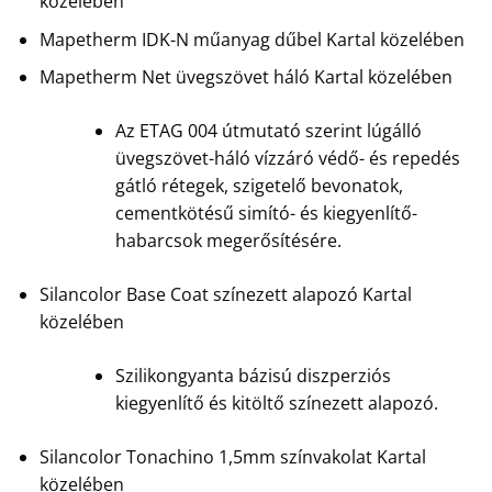
közelében
Mapetherm IDK-N műanyag dűbel Kartal közelében
Mapetherm Net üvegszövet háló Kartal közelében
Az ETAG 004 útmutató szerint lúgálló
üvegszövet-háló vízzáró védő- és repedés
gátló rétegek, szigetelő bevonatok,
cementkötésű simító- és kiegyenlítő-
habarcsok megerősítésére.
Silancolor Base Coat színezett alapozó Kartal
közelében
Szilikongyanta bázisú diszperziós
kiegyenlítő és kitöltő színezett alapozó.
Silancolor Tonachino 1,5mm színvakolat Kartal
közelében