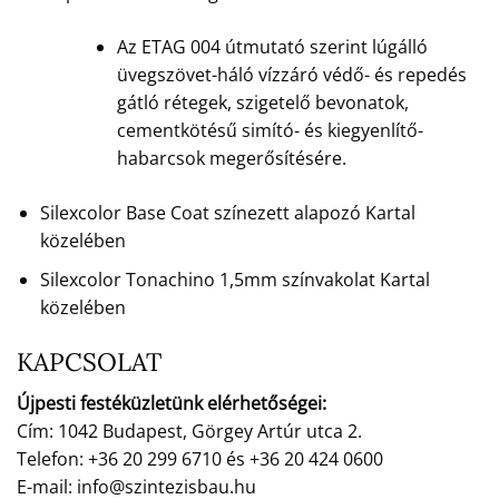
Az ETAG 004 útmutató szerint lúgálló
üvegszövet-háló vízzáró védő- és repedés
gátló rétegek, szigetelő bevonatok,
cementkötésű simító- és kiegyenlítő-
habarcsok megerősítésére.
Silexcolor Base Coat színezett alapozó Kartal
közelében
Silexcolor Tonachino 1,5mm színvakolat Kartal
közelében
KAPCSOLAT
Újpesti festéküzletünk elérhetőségei:
Cím: 1042 Budapest, Görgey Artúr utca 2.
Telefon: +36 20 299 6710 és +36 20 424 0600
E-mail: info@szintezisbau.hu