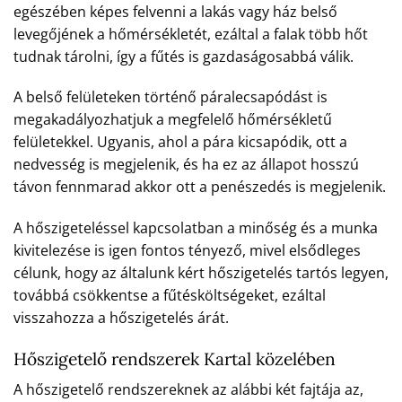
egészében képes felvenni a lakás vagy ház belső
levegőjének a hőmérsékletét, ezáltal a falak több hőt
tudnak tárolni, így a fűtés is gazdaságosabbá válik.
A belső felületeken történő páralecsapódást is
megakadályozhatjuk a megfelelő hőmérsékletű
felületekkel. Ugyanis, ahol a pára kicsapódik, ott a
nedvesség is megjelenik, és ha ez az állapot hosszú
távon fennmarad akkor ott a penészedés is megjelenik.
A hőszigeteléssel kapcsolatban a minőség és a munka
kivitelezése is igen fontos tényező, mivel elsődleges
célunk, hogy az általunk kért hőszigetelés tartós legyen,
továbbá csökkentse a fűtésköltségeket, ezáltal
visszahozza a hőszigetelés árát.
Hőszigetelő rendszerek Kartal közelében
A hőszigetelő rendszereknek az alábbi két fajtája az,