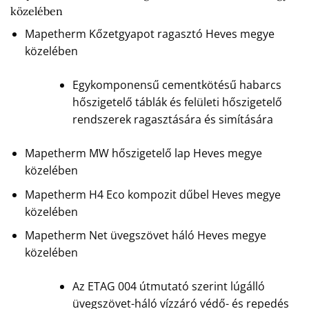
közelében
Mapetherm Kőzetgyapot ragasztó Heves megye
közelében
Egykomponensű cementkötésű habarcs
hőszigetelő táblák és felületi hőszigetelő
rendszerek ragasztására és simítására
Mapetherm MW hőszigetelő lap Heves megye
közelében
Mapetherm H4 Eco kompozit dűbel Heves megye
közelében
Mapetherm Net üvegszövet háló Heves megye
közelében
Az ETAG 004 útmutató szerint lúgálló
üvegszövet-háló vízzáró védő- és repedés