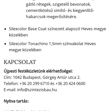
gátló rétegek, szigetelő bevonatok,
cementkötésű simító- és kiegyenlítő-
habarcsok megerősítésére.
Silexcolor Base Coat színezett alapozó Heves megye
közelében
Silexcolor Tonachino 1,5mm színvakolat Heves
megye közelében
KAPCSOLAT
Újpesti festéküzletünk elérhetőségei:
Cím: 1042 Budapest, Görgey Artúr utca 2.
Telefon: +36 20 299 6710 és +36 20 424 0600
E-mail: info@szintezisbau.hu
Nyitva tartás: