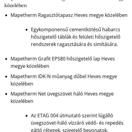
közelében
Mapetherm Ragasztótapasz Heves megye közelében
Egykomponensű cementkötésű habarcs
hőszigetelő táblák és felületi hőszigetelő
rendszerek ragasztására és simítására.
Mapetherm Grafit EPS80 hőszigetelő lap Heves
megye közelében
Mapetherm IDK-N műanyag dűbel Heves megye
közelében
Mapetherm Net üvegszövet háló Heves megye
közelében
Az ETAG 004 útmutató szerint lúgálló
üvegszövet-háló vízzáró védő- és repedés
gátló rétegek, szigetelő bevonatok,