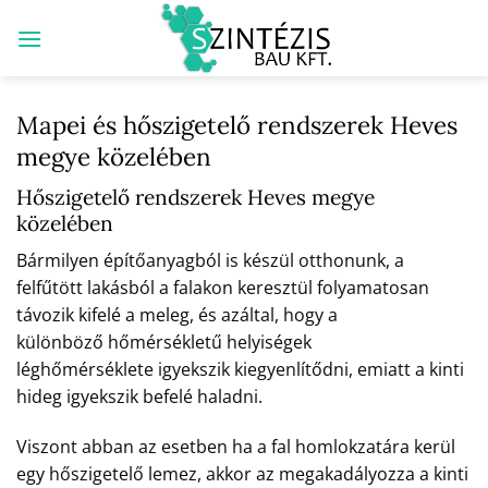
Skip
to
content
Mapei és hőszigetelő rendszerek Heves
megye közelében
Hőszigetelő rendszerek Heves megye
közelében
Bármilyen építőanyagból is készül otthonunk, a
felfűtött lakásból a falakon keresztül folyamatosan
távozik kifelé a meleg, és azáltal, hogy a
különböző hőmérsékletű helyiségek
léghőmérséklete igyekszik kiegyenlítődni, emiatt a kinti
hideg igyekszik befelé haladni.
Viszont abban az esetben ha a fal homlokzatára kerül
egy hőszigetelő lemez, akkor az megakadályozza a kinti