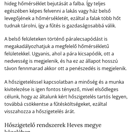
hideg hőmérséklet bejutását a falba. Így teljes
egészében képes felvenni a lakás vagy ház belső
levegőjének a hőmérsékletét, ezáltal a falak több hőt
tudnak tárolni, így a fűtés is gazdaságosabbá válik.
A belső felületeken történő páralecsapódást is
megakadályozhatjuk a megfelelő hőmérsékletű
felületekkel. Ugyanis, ahol a pára kicsapódik, ott a
nedvesség is megjelenik, és ha ez az állapot hosszú
távon fennmarad akkor ott a penészedés is megjelenik.
A hőszigeteléssel kapcsolatban a minőség és a munka
kivitelezése is igen fontos tényező, mivel elsődleges
célunk, hogy az általunk kért hőszigetelés tartós legyen,
továbbá csökkentse a fűtésköltségeket, ezáltal
visszahozza a hőszigetelés árát.
Hőszigetelő rendszerek Heves megye
közelében