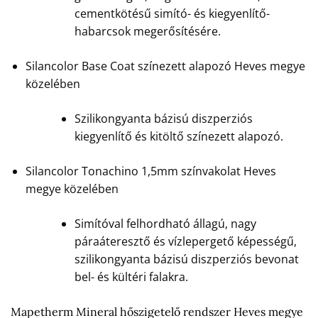
cementkötésű simító- és kiegyenlítő-
habarcsok megerősítésére.
Silancolor Base Coat színezett alapozó Heves megye
közelében
Szilikongyanta bázisú diszperziós
kiegyenlítő és kitöltő színezett alapozó.
Silancolor Tonachino 1,5mm színvakolat Heves
megye közelében
Simítóval felhordható állagú, nagy
páraáteresztő és vízlepergető képességű,
szilikongyanta bázisú diszperziós bevonat
bel- és kültéri falakra.
Mapetherm Mineral hőszigetelő rendszer Heves megye