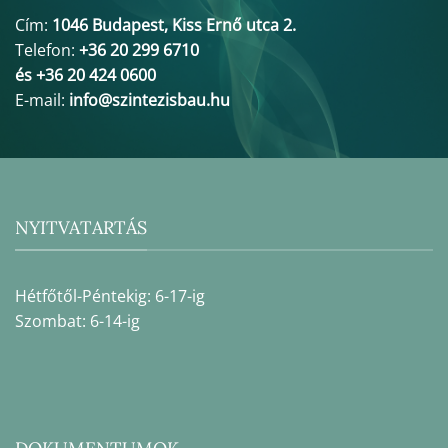
Cím:
1046 Budapest, Kiss Ernő utca 2.
Telefon:
+36 20 299 6710
és +36 20 424 0600
E-mail:
info@szintezisbau.hu
NYITVATARTÁS
Hétfőtől-Péntekig: 6-17-ig
Szombat: 6-14-ig