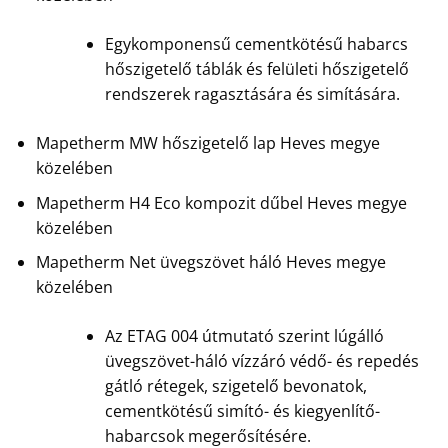
Egykomponensű cementkötésű habarcs
hőszigetelő táblák és felületi hőszigetelő
rendszerek ragasztására és simítására.
Mapetherm MW hőszigetelő lap Heves megye
közelében
Mapetherm H4 Eco kompozit dűbel Heves megye
közelében
Mapetherm Net üvegszövet háló Heves megye
közelében
Az ETAG 004 útmutató szerint lúgálló
üvegszövet-háló vízzáró védő- és repedés
gátló rétegek, szigetelő bevonatok,
cementkötésű simító- és kiegyenlítő-
habarcsok megerősítésére.