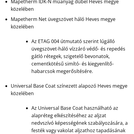
Mapetherm IDK-N műanyag dűbel Heves megye
közelében
Mapetherm Net üvegszövet háló Heves megye
közelében
Az ETAG 004 útmutató szerint lúgálló
üvegszövet-háló vízzáró védő- és repedés
gátló rétegek, szigetelő bevonatok,
cementkötésű simító- és kiegyenlítő-
habarcsok megerősítésére.
Universal Base Coat színezett alapozó Heves megye
közelében
Az Universal Base Coat használható az
alapréteg elkészítéséhez az aljzat
nedvszívó képességének szabályozására, a
festék vagy vakolat aljzathoz tapadásának