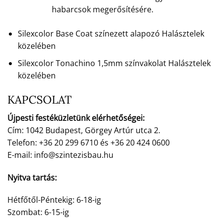
habarcsok megerősítésére.
Silexcolor Base Coat színezett alapozó Halásztelek
közelében
Silexcolor Tonachino 1,5mm színvakolat Halásztelek
közelében
KAPCSOLAT
Újpesti festéküzletünk elérhetőségei:
Cím: 1042 Budapest, Görgey Artúr utca 2.
Telefon: +36 20 299 6710 és +36 20 424 0600
E-mail: info@szintezisbau.hu
Nyitva tartás:
Hétfőtől-Péntekig: 6-18-ig
Szombat: 6-15-ig