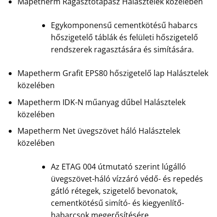
Mapetherm Ragasztótapasz Halásztelek közelében
Egykomponensű cementkötésű habarcs
hőszigetelő táblák és felületi hőszigetelő
rendszerek ragasztására és simítására.
Mapetherm Grafit EPS80 hőszigetelő lap Halásztelek
közelében
Mapetherm IDK-N műanyag dűbel Halásztelek
közelében
Mapetherm Net üvegszövet háló Halásztelek
közelében
Az ETAG 004 útmutató szerint lúgálló
üvegszövet-háló vízzáró védő- és repedés
gátló rétegek, szigetelő bevonatok,
cementkötésű simító- és kiegyenlítő-
habarcsok megerősítésére.