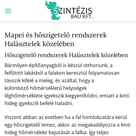
Skip
to
content
Mapei és hőszigetelő rendszerek
Halásztelek közelében
Hőszigetelő rendszerek Halásztelek közelében
Bármilyen építőanyagból is készül otthonunk, a
felfűtött lakásból a falakon keresztül folyamatosan
távozik kifelé a meleg, és azáltal, hogy a
különböző hőmérsékletű helyiségek
léghőmérséklete igyekszik kiegyenlítődni, emiatt a kinti
hideg igyekszik befelé haladni.
Viszont abban az esetben ha a fal homlokzatára kerül
egy hőszigetelő lemez, akkor az megakadályozza a kinti
hideg hőmérséklet bejutását a falba. Így teljes