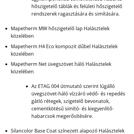
hőszigetelő táblák és felületi hőszigetelő
rendszerek ragasztására és simítására.
Mapetherm MW hőszigetelő lap Halásztelek
közelében
Mapetherm H4 Eco kompozit dűbel Halásztelek
közelében
Mapetherm Net üvegszövet háló Halásztelek
közelében
Az ETAG 004 útmutató szerint lúgálló
üvegszövet-háló vízzáró védő- és repedés
gátló rétegek, szigetelő bevonatok,
cementkötésű simító- és kiegyenlítő-
habarcsok megerősítésére.
Silancolor Base Coat színezett alapozó Halásztelek