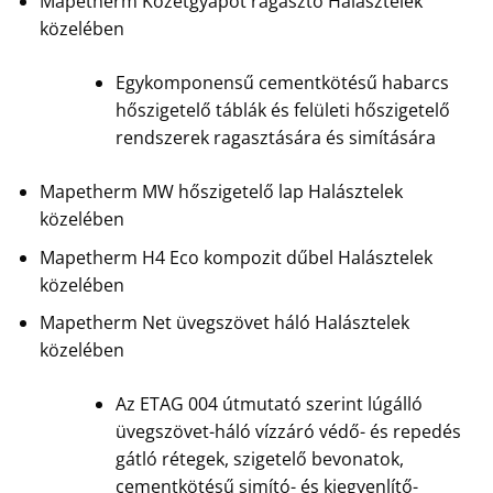
Mapetherm Kőzetgyapot ragasztó Halásztelek
közelében
Egykomponensű cementkötésű habarcs
hőszigetelő táblák és felületi hőszigetelő
rendszerek ragasztására és simítására
Mapetherm MW hőszigetelő lap Halásztelek
közelében
Mapetherm H4 Eco kompozit dűbel Halásztelek
közelében
Mapetherm Net üvegszövet háló Halásztelek
közelében
Az ETAG 004 útmutató szerint lúgálló
üvegszövet-háló vízzáró védő- és repedés
gátló rétegek, szigetelő bevonatok,
cementkötésű simító- és kiegyenlítő-