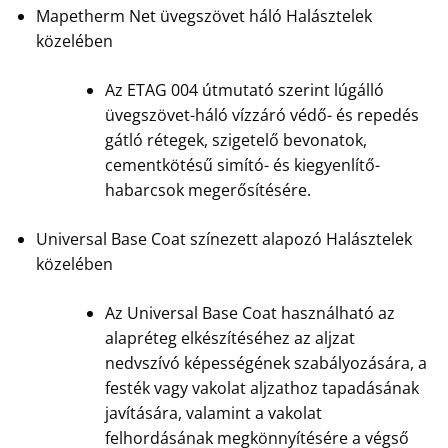
Mapetherm Net üvegszövet háló Halásztelek
közelében
Az ETAG 004 útmutató szerint lúgálló
üvegszövet-háló vízzáró védő- és repedés
gátló rétegek, szigetelő bevonatok,
cementkötésű simító- és kiegyenlítő-
habarcsok megerősítésére.
Universal Base Coat színezett alapozó Halásztelek
közelében
Az Universal Base Coat használható az
alapréteg elkészítéséhez az aljzat
nedvszívó képességének szabályozására, a
festék vagy vakolat aljzathoz tapadásának
javítására, valamint a vakolat
felhordásának megkönnyítésére a végső