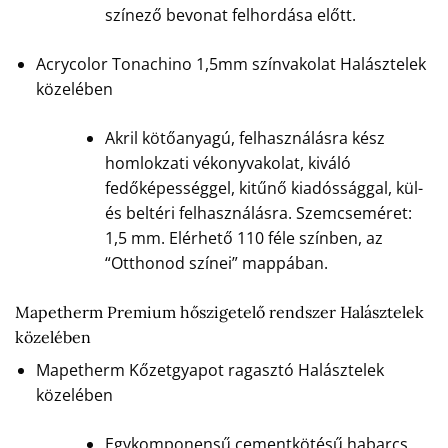
színező bevonat felhordása előtt.
Acrycolor Tonachino 1,5mm színvakolat Halásztelek
közelében
Akril kötőanyagú, felhasználásra kész
homlokzati vékonyvakolat, kiváló
fedőképességgel, kitűnő kiadóssággal, kül-
és beltéri felhasználásra. Szemcseméret:
1,5 mm. Elérhető 110 féle színben, az
“Otthonod színei” mappában.
Mapetherm Premium hőszigetelő rendszer Halásztelek
közelében
Mapetherm Kőzetgyapot ragasztó Halásztelek
közelében
Egykomponensű cementkötésű habarcs