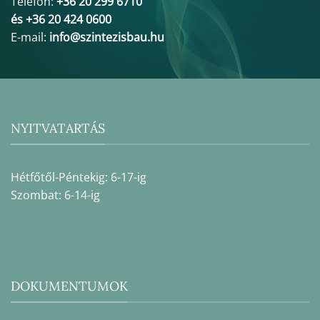
Telefon:
+36 20 299 6710
és +36 20 424 0600
E-mail:
info@szintezisbau.hu
NYITVATARTÁS
Hétfőtől-Péntekig: 6-17-ig
Szombat: 6-14-ig
DOKUMENTUMOK