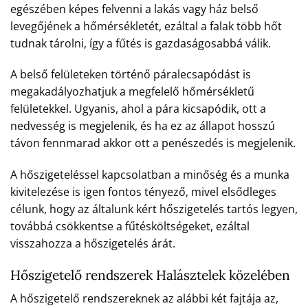
egészében képes felvenni a lakás vagy ház belső
levegőjének a hőmérsékletét, ezáltal a falak több hőt
tudnak tárolni, így a fűtés is gazdaságosabbá válik.
A belső felületeken történő páralecsapódást is
megakadályozhatjuk a megfelelő hőmérsékletű
felületekkel. Ugyanis, ahol a pára kicsapódik, ott a
nedvesség is megjelenik, és ha ez az állapot hosszú
távon fennmarad akkor ott a penészedés is megjelenik.
A hőszigeteléssel kapcsolatban a minőség és a munka
kivitelezése is igen fontos tényező, mivel elsődleges
célunk, hogy az általunk kért hőszigetelés tartós legyen,
továbbá csökkentse a fűtésköltségeket, ezáltal
visszahozza a hőszigetelés árát.
Hőszigetelő rendszerek Halásztelek közelében
A hőszigetelő rendszereknek az alábbi két fajtája az,