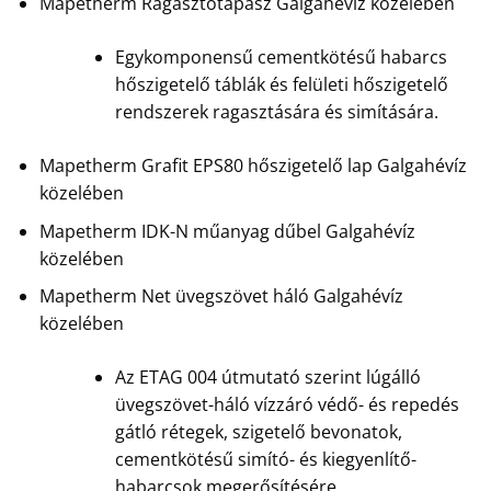
Mapetherm Ragasztótapasz Galgahévíz közelében
Egykomponensű cementkötésű habarcs
hőszigetelő táblák és felületi hőszigetelő
rendszerek ragasztására és simítására.
Mapetherm Grafit EPS80 hőszigetelő lap Galgahévíz
közelében
Mapetherm IDK-N műanyag dűbel Galgahévíz
közelében
Mapetherm Net üvegszövet háló Galgahévíz
közelében
Az ETAG 004 útmutató szerint lúgálló
üvegszövet-háló vízzáró védő- és repedés
gátló rétegek, szigetelő bevonatok,
cementkötésű simító- és kiegyenlítő-
habarcsok megerősítésére.