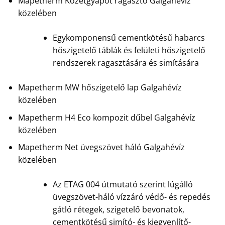
Mapetherm Kőzetgyapot ragasztó Galgahévíz
közelében
Egykomponensű cementkötésű habarcs
hőszigetelő táblák és felületi hőszigetelő
rendszerek ragasztására és simítására
Mapetherm MW hőszigetelő lap Galgahévíz
közelében
Mapetherm H4 Eco kompozit dűbel Galgahévíz
közelében
Mapetherm Net üvegszövet háló Galgahévíz
közelében
Az ETAG 004 útmutató szerint lúgálló
üvegszövet-háló vízzáró védő- és repedés
gátló rétegek, szigetelő bevonatok,
cementkötésű simító- és kiegyenlítő-