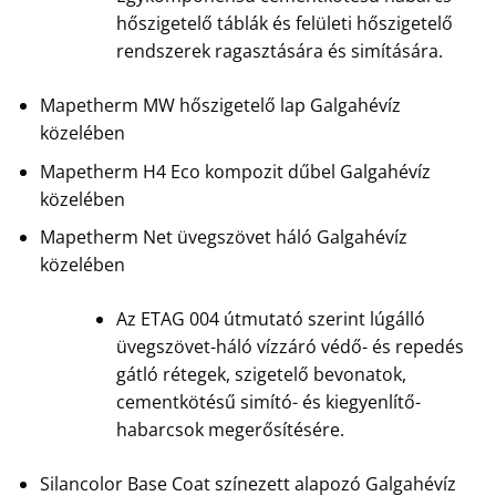
hőszigetelő táblák és felületi hőszigetelő
rendszerek ragasztására és simítására.
Mapetherm MW hőszigetelő lap Galgahévíz
közelében
Mapetherm H4 Eco kompozit dűbel Galgahévíz
közelében
Mapetherm Net üvegszövet háló Galgahévíz
közelében
Az ETAG 004 útmutató szerint lúgálló
üvegszövet-háló vízzáró védő- és repedés
gátló rétegek, szigetelő bevonatok,
cementkötésű simító- és kiegyenlítő-
habarcsok megerősítésére.
Silancolor Base Coat színezett alapozó Galgahévíz