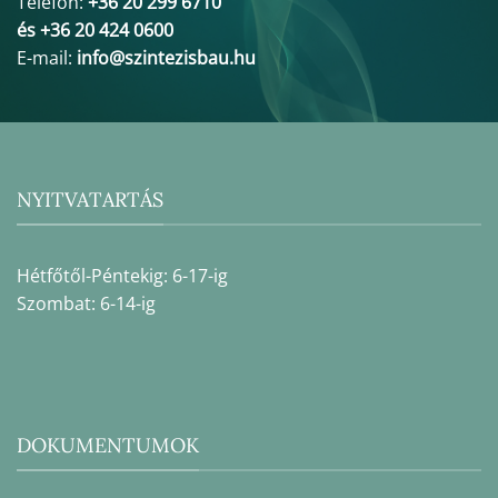
Telefon:
+36 20 299 6710
és +36 20 424 0600
E-mail:
info@szintezisbau.hu
NYITVATARTÁS
Hétfőtől-Péntekig: 6-17-ig
Szombat: 6-14-ig
DOKUMENTUMOK