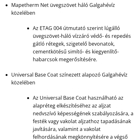
Mapetherm Net üvegszövet háló Galgahévíz
közelében
Az ETAG 004 útmutató szerint lúgálló
üvegszövet-háló vízzáró védő- és repedés
gátló rétegek, szigetelő bevonatok,
cementkötésű simító- és kiegyenlítő-
habarcsok megerősítésére.
Universal Base Coat színezett alapozó Galgahévíz
közelében
Az Universal Base Coat használható az
alapréteg elkészítéséhez az aljzat
nedvszívó képességének szabályozására, a
festék vagy vakolat aljzathoz tapadásának
javítására, valamint a vakolat
felhordásának megkönnyítésére a végső