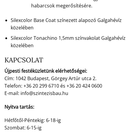
habarcsok megerősítésére.
Silexcolor Base Coat színezett alapozó Galgahévíz
közelében
Silexcolor Tonachino 1,5mm színvakolat Galgahévíz
közelében
KAPCSOLAT
Újpesti festéküzletünk elérhetőségei:
Cím: 1042 Budapest, Görgey Artúr utca 2.
Telefon: +36 20 299 6710 és +36 20 424 0600
E-mail: info@szintezisbau.hu
Nyitva tartás:
Hétfőtől-Péntekig: 6-18-ig
Szombat: 6-15-ig