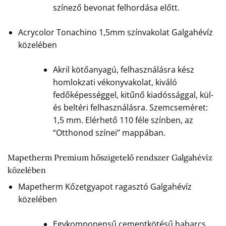
színező bevonat felhordása előtt.
Acrycolor Tonachino 1,5mm színvakolat Galgahévíz
közelében
Akril kötőanyagú, felhasználásra kész
homlokzati vékonyvakolat, kiváló
fedőképességgel, kitűnő kiadóssággal, kül-
és beltéri felhasználásra. Szemcseméret:
1,5 mm. Elérhető 110 féle színben, az
“Otthonod színei” mappában.
Mapetherm Premium hőszigetelő rendszer Galgahévíz
közelében
Mapetherm Kőzetgyapot ragasztó Galgahévíz
közelében
Egykomponensű cementkötésű habarcs