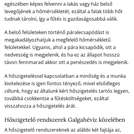
egészében képes felvenni a lakás vagy ház belső
levegőjének a hőmérsékletét, ezáltal a falak több hőt
tudnak tárolni, így a fűtés is gazdaságosabbá válik.
A belső felületeken történő páralecsapódást is
megakadályozhatjuk a megfelelő hőmérsékletű
felületekkel. Ugyanis, ahol a pára kicsapódik, ott a
nedvesség is megjelenik, és ha ez az állapot hosszú
távon fennmarad akkor ott a penészedés is megjelenik.
A hőszigeteléssel kapcsolatban a minőség és a munka
kivitelezése is igen fontos tényező, mivel elsődleges
célunk, hogy az általunk kért hőszigetelés tartós legyen,
továbbá csökkentse a fűtésköltségeket, ezáltal
visszahozza a hőszigetelés árát.
Hőszigetelő rendszerek Galgahévíz közelében
A hőszigetelő rendszereknek az alábbi két fajtája az,