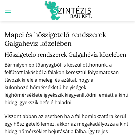
Skip
to
content
Mapei és hőszigetelő rendszerek
Galgahévíz közelében
Hőszigetelő rendszerek Galgahévíz közelében
Bármilyen építőanyagból is készül otthonunk, a
felfűtött lakásból a falakon keresztül folyamatosan
távozik kifelé a meleg, és azáltal, hogy a
különböző hőmérsékletű helyiségek
léghőmérséklete igyekszik kiegyenlítődni, emiatt a kinti
hideg igyekszik befelé haladni.
Viszont abban az esetben ha a fal homlokzatára kerül
egy hőszigetelő lemez, akkor az megakadályozza a kinti
hideg hőmérséklet bejutását a falba. Így teljes