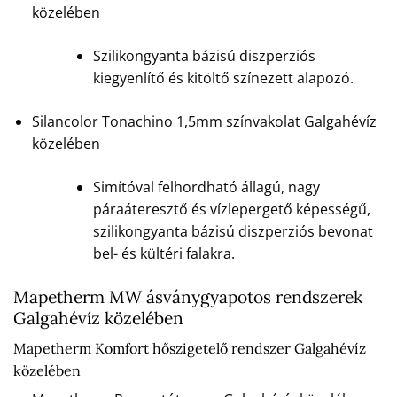
közelében
Szilikongyanta bázisú diszperziós
kiegyenlítő és kitöltő színezett alapozó.
Silancolor Tonachino 1,5mm színvakolat Galgahévíz
közelében
Simítóval felhordható állagú, nagy
páraáteresztő és vízlepergető képességű,
szilikongyanta bázisú diszperziós bevonat
bel- és kültéri falakra.
Mapetherm MW ásványgyapotos rendszerek
Galgahévíz közelében
Mapetherm Komfort hőszigetelő rendszer Galgahévíz
közelében