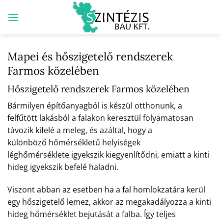
Skip
to
content
Mapei és hőszigetelő rendszerek
Farmos közelében
Hőszigetelő rendszerek Farmos közelében
Bármilyen építőanyagból is készül otthonunk, a
felfűtött lakásból a falakon keresztül folyamatosan
távozik kifelé a meleg, és azáltal, hogy a
különböző hőmérsékletű helyiségek
léghőmérséklete igyekszik kiegyenlítődni, emiatt a kinti
hideg igyekszik befelé haladni.
Viszont abban az esetben ha a fal homlokzatára kerül
egy hőszigetelő lemez, akkor az megakadályozza a kinti
hideg hőmérséklet bejutását a falba. Így teljes