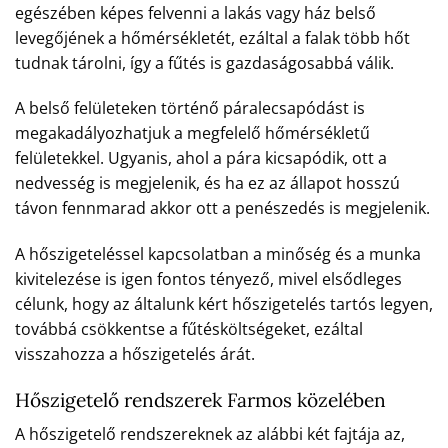
egészében képes felvenni a lakás vagy ház belső
levegőjének a hőmérsékletét, ezáltal a falak több hőt
tudnak tárolni, így a fűtés is gazdaságosabbá válik.
A belső felületeken történő páralecsapódást is
megakadályozhatjuk a megfelelő hőmérsékletű
felületekkel. Ugyanis, ahol a pára kicsapódik, ott a
nedvesség is megjelenik, és ha ez az állapot hosszú
távon fennmarad akkor ott a penészedés is megjelenik.
A hőszigeteléssel kapcsolatban a minőség és a munka
kivitelezése is igen fontos tényező, mivel elsődleges
célunk, hogy az általunk kért hőszigetelés tartós legyen,
továbbá csökkentse a fűtésköltségeket, ezáltal
visszahozza a hőszigetelés árát.
Hőszigetelő rendszerek Farmos közelében
A hőszigetelő rendszereknek az alábbi két fajtája az,