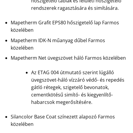
hőszigetelő táblák és felületi hőszigetelő
rendszerek ragasztására és simítására.
Mapetherm Grafit EPS80 hőszigetelő lap Farmos
közelében
Mapetherm IDK-N műanyag dűbel Farmos
közelében
Mapetherm Net üvegszövet háló Farmos közelében
Az ETAG 004 útmutató szerint lúgálló
üvegszövet-háló vízzáró védő- és repedés
gátló rétegek, szigetelő bevonatok,
cementkötésű simító- és kiegyenlítő-
habarcsok megerősítésére.
Silancolor Base Coat színezett alapozó Farmos
közelében