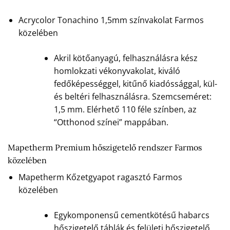
Acrycolor Tonachino 1,5mm színvakolat Farmos
közelében
Akril kötőanyagú, felhasználásra kész
homlokzati vékonyvakolat, kiváló
fedőképességgel, kitűnő kiadóssággal, kül-
és beltéri felhasználásra. Szemcseméret:
1,5 mm. Elérhető 110 féle színben, az
“Otthonod színei” mappában.
Mapetherm Premium hőszigetelő rendszer Farmos
közelében
Mapetherm Kőzetgyapot ragasztó Farmos
közelében
Egykomponensű cementkötésű habarcs
hőszigetelő táblák és felületi hőszigetelő