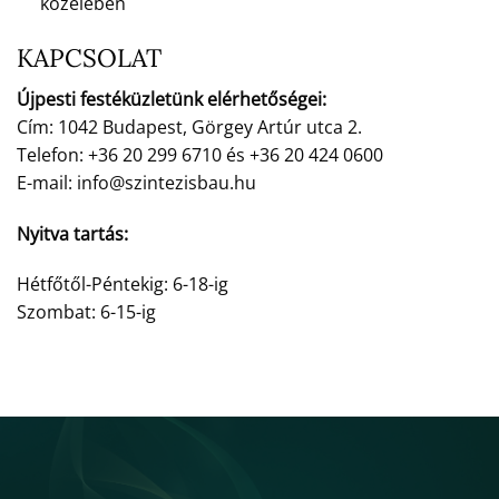
közelében
KAPCSOLAT
Újpesti festéküzletünk elérhetőségei:
Cím: 1042 Budapest, Görgey Artúr utca 2.
Telefon: +36 20 299 6710 és +36 20 424 0600
E-mail: info@szintezisbau.hu
Nyitva tartás:
Hétfőtől-Péntekig: 6-18-ig
Szombat: 6-15-ig