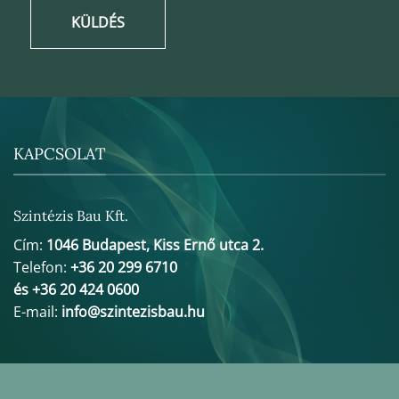
KÜLDÉS
KAPCSOLAT
Szintézis Bau Kft.
Cím:
1046 Budapest, Kiss Ernő utca 2.
Telefon:
+36 20 299 6710
és +36 20 424 0600
E-mail:
info@szintezisbau.hu