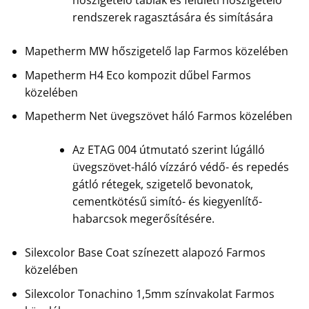
hőszigetelő táblák és felületi hőszigetelő
rendszerek ragasztására és simítására
Mapetherm MW hőszigetelő lap Farmos közelében
Mapetherm H4 Eco kompozit dűbel Farmos
közelében
Mapetherm Net üvegszövet háló Farmos közelében
Az ETAG 004 útmutató szerint lúgálló
üvegszövet-háló vízzáró védő- és repedés
gátló rétegek, szigetelő bevonatok,
cementkötésű simító- és kiegyenlítő-
habarcsok megerősítésére.
Silexcolor Base Coat színezett alapozó Farmos
közelében
Silexcolor Tonachino 1,5mm színvakolat Farmos