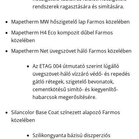
rendszerek ragasztására és simítására.
Mapetherm MW hőszigetelő lap Farmos közelében
Mapetherm H4 Eco kompozit dűbel Farmos
közelében
Mapetherm Net üvegszövet háló Farmos közelében
Az ETAG 004 útmutató szerint lúgálló
üvegszövet-háló vízzáró védő- és repedés
gátló rétegek, szigetelő bevonatok,
cementkötésű simító- és kiegyenlítő-
habarcsok megerősítésére.
Silancolor Base Coat színezett alapozó Farmos
közelében
Szilikongyanta bázisú diszperziós