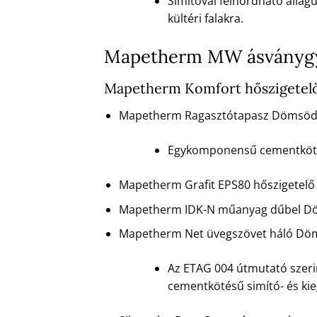
Simítóval felhordható állag
kültéri falakra.
Mapetherm MW ásványgy
Mapetherm Komfort hőszigetel
Mapetherm Ragasztótapasz Dömsöd
Egykomponensű cementkötésű
Mapetherm Grafit EPS80 hőszigetel
Mapetherm IDK-N műanyag dűbel D
Mapetherm Net üvegszövet háló Dö
Az ETAG 004 útmutató szerin
cementkötésű simító- és ki