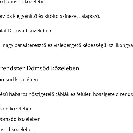
ozó Dömsöd közelében
rziós kiegyenlítő és kitöltő színezett alapozó.
olat Dömsöd közelében
ú, nagy páraáteresztő és vízlepergető képességű, szilikongya
 rendszer Dömsöd közelében
ömsöd közelében
 habarcs hőszigetelő táblák és felületi hőszigetelő rends
söd közelében
Dömsöd közelében
msöd közelében