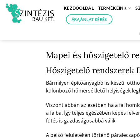
Skip
KEZDŐOLDAL
TERMÉKEINK
S
to
content
ÁRAJÁNLAT KÉRÉS
Mapei és hőszigetelő 
Hőszigetelő rendszerek
Bármilyen építőanyagból is készül otthon
különböző hőmérsékletű helyiségek léghőm
Viszont abban az esetben ha a fal homl
a falba. Így teljes egészében képes felve
fűtés is gazdaságosabbá válik.
A belső felületeken történő páralecsapó