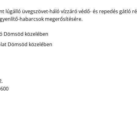
t lúgálló üvegszövet-háló vízzáró védő- és repedés gátló ré
egyenlítő-habarcsok megerősítésére.
ozó Dömsöd közelében
olat Dömsöd közelében
2.
0600