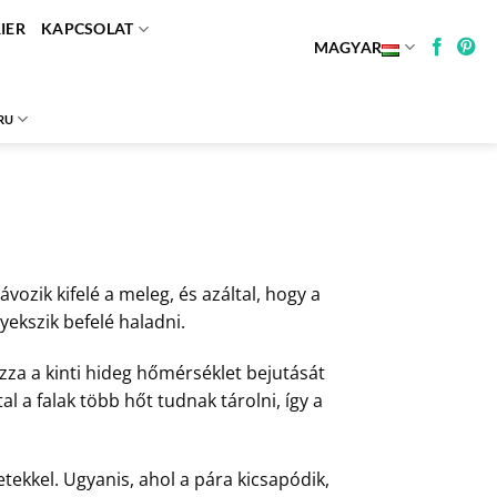
IER
KAPCSOLAT
MAGYAR
RU
vozik kifelé a meleg, és azáltal, hogy a
yekszik befelé haladni.
za a kinti hideg hőmérséklet bejutását
al a falak több hőt tudnak tárolni, így a
ekkel. Ugyanis, ahol a pára kicsapódik,