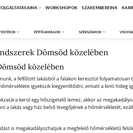
ZOLGÁLTATÁSAINK
WORKSHOPOK
SZAKEMBEREINK
KARR
FESTÉKEK
ÉPÍTŐANYAGOK
SZERSZÁMOK
VEGYIÁ
rendszerek Dömsöd közelében
 Dömsöd közelében
unk, a felfűtött lakásból a falakon keresztül folyamatosan tá
érséklete igyekszik kiegyenlítődni, emiatt a kinti hideg ig
okzatára kerül egy hőszigetelő lemez, akkor az megakadályoz
nni a lakás vagy ház belső levegőjének a hőmérsékletét, ezált
dást is megakadályozhatjuk a megfelelő hőmérsékletű felület