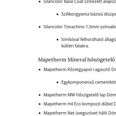
Silancolor Base Coat színezett alap
Szilikongyanta bázisú diszpe
Silancolor Tonachino 1,5mm színvak
Simítóval felhordható állag
kültéri falakra.
Mapetherm Mineral hőszigetelő
Mapetherm Kőzetgyapot ragasztó D
Egykomponensű cementkötésű
Mapetherm MW hőszigetelő lap Döm
Mapetherm H4 Eco kompozit dűbel 
Mapetherm Net üvegszövet háló Dö