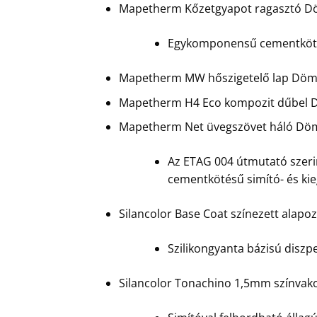
Mapetherm Kőzetgyapot ragasztó D
Egykomponensű cementkötésű
Mapetherm MW hőszigetelő lap Döm
Mapetherm H4 Eco kompozit dűbel 
Mapetherm Net üvegszövet háló Dö
Az ETAG 004 útmutató szerin
cementkötésű simító- és ki
Silancolor Base Coat színezett alap
Szilikongyanta bázisú diszpe
Silancolor Tonachino 1,5mm színvak