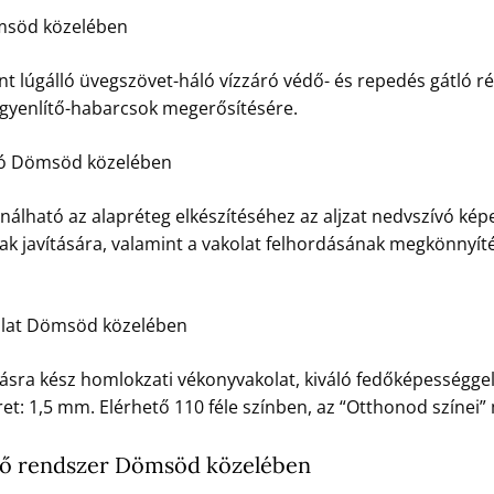
msöd közelében
t lúgálló üvegszövet-háló vízzáró védő- és repedés gátló ré
egyenlítő-habarcsok megerősítésére.
ozó Dömsöd közelében
nálható az alapréteg elkészítéséhez az aljzat nedvszívó kép
ak javítására, valamint a vakolat felhordásának megkönnyít
olat Dömsöd közelében
ásra kész homlokzati vékonyvakolat, kiváló fedőképességgel, 
t: 1,5 mm. Elérhető 110 féle színben, az “Otthonod színei
ő rendszer Dömsöd közelében