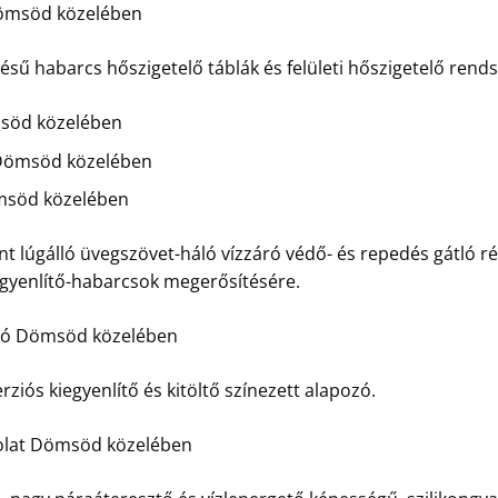
ömsöd közelében
 habarcs hőszigetelő táblák és felületi hőszigetelő rendsz
söd közelében
Dömsöd közelében
msöd közelében
t lúgálló üvegszövet-háló vízzáró védő- és repedés gátló ré
egyenlítő-habarcsok megerősítésére.
ozó Dömsöd közelében
rziós kiegyenlítő és kitöltő színezett alapozó.
olat Dömsöd közelében