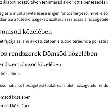
 az állapot hosszú távon fennmarad akkor ott a penészedés i
 és a munka kivitelezése is igen fontos tényező, mivel első
kentse a fűtésköltségeket, ezáltal visszahozza a hőszigetelé
 Dömsöd közelében
t fajtája az, ami a köztudatban eltudod terjedni: a poliszt
los rendszerek Dömsöd közelében
rendszer Dömsöd közelében
 közelében
 habarcs hőszigetelő táblák és felületi hőszigetelő rendsz
ömsöd közelében
ömsöd közelében