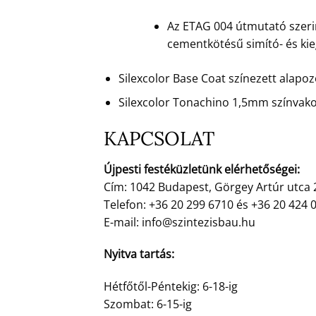
Az ETAG 004 útmutató szerin
cementkötésű simító- és ki
Silexcolor Base Coat színezett alap
Silexcolor Tonachino 1,5mm színvak
KAPCSOLAT
Újpesti festéküzletünk elérhetőségei:
Cím: 1042 Budapest, Görgey Artúr utca 
Telefon: +36 20 299 6710 és +36 20 424 
E-mail: info@szintezisbau.hu
Nyitva tartás:
Hétfőtől-Péntekig: 6-18-ig
Szombat: 6-15-ig