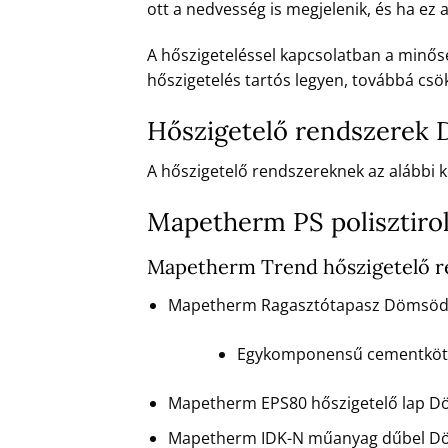
ott a nedvesség is megjelenik, és ha ez
A hőszigeteléssel kapcsolatban a minőség
hőszigetelés tartós legyen, továbbá csök
Hőszigetelő rendszerek
A hőszigetelő rendszereknek az alábbi ké
Mapetherm PS polisztiro
Mapetherm Trend hőszigetelő 
Mapetherm Ragasztótapasz Dömsöd
Egykomponensű cementkötésű
Mapetherm EPS80 hőszigetelő lap D
Mapetherm IDK-N műanyag dűbel D