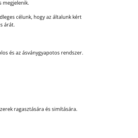
s megjelenik.
dleges célunk, hogy az általunk kért
s árát.
irolos és az ásványgyapotos rendszer.
erek ragasztására és simítására.