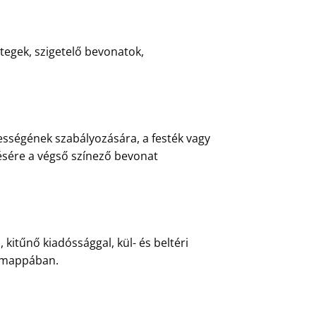
tegek, szigetelő bevonatok,
ességének szabályozására, a festék vagy
ésére a végső színező bevonat
kitűnő kiadóssággal, kül- és beltéri
” mappában.