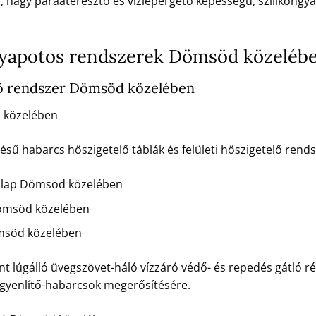
ú, nagy páraáteresztő és vízlepergető képességű, szilikongya
apotos rendszerek Dömsöd közeléb
ő rendszer Dömsöd közelében
 közelében
 habarcs hőszigetelő táblák és felületi hőszigetelő rendsz
ő lap Dömsöd közelében
ömsöd közelében
msöd közelében
t lúgálló üvegszövet-háló vízzáró védő- és repedés gátló ré
egyenlítő-habarcsok megerősítésére.