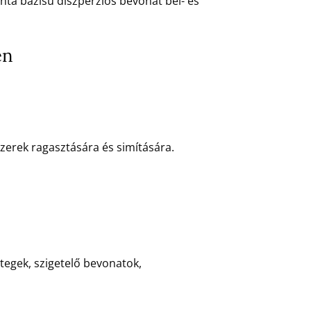
nta bázisú diszperziós bevonat bel- és
en
erek ragasztására és simítására.
tegek, szigetelő bevonatok,