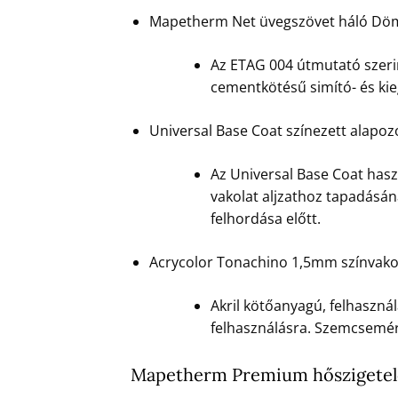
Mapetherm Net üvegszövet háló Dö
Az ETAG 004 útmutató szerin
cementkötésű simító- és ki
Universal Base Coat színezett alap
Az Universal Base Coat hasz
vakolat aljzathoz tapadásán
felhordása előtt.
Acrycolor Tonachino 1,5mm színvak
Akril kötőanyagú, felhasznál
felhasználásra. Szemcsemére
Mapetherm Premium hőszigetel