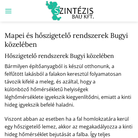
Skip
to
content
Mapei és hőszigetelő rendszerek Bugyi
közelében
Hőszigetelő rendszerek Bugyi közelében
Bármilyen építőanyagból is készül otthonunk, a
felfűtött lakásból a falakon keresztül folyamatosan
távozik kifelé a meleg, és azáltal, hogy a
különböző hőmérsékletű helyiségek
léghőmérséklete igyekszik kiegyenlítődni, emiatt a kinti
hideg igyekszik befelé haladni.
Viszont abban az esetben ha a fal homlokzatára kerül
egy hőszigetelő lemez, akkor az megakadályozza a kinti
hideg hőmérséklet bejutását a falba. Így teljes