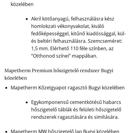
közelében
Akril kötőanyagú, felhasználásra kész
homlokzati vékonyvakolat, kiváló
fedőképességgel, kitűnő kiadóssággal, kül-
és beltéri felhasználásra. Szemcseméret:
1,5 mm. Elérhető 110 féle színben, az
“Otthonod színei” mappában.
Mapetherm Premium hőszigetelő rendszer Bugyi
közelében
Mapetherm Kőzetgyapot ragasztó Bugyi közelében
Egykomponensű cementkötésű habarcs
hőszigetelő táblák és felületi hőszigetelő
rendszerek ragasztására és simítására.
Mapetherm MW hőszigetelő lap Bugyi közelében