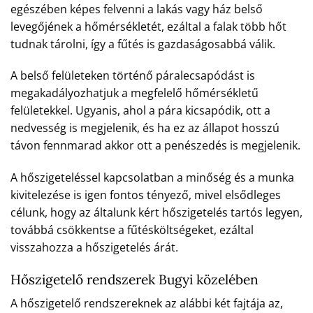
egészében képes felvenni a lakás vagy ház belső
levegőjének a hőmérsékletét, ezáltal a falak több hőt
tudnak tárolni, így a fűtés is gazdaságosabbá válik.
A belső felületeken történő páralecsapódást is
megakadályozhatjuk a megfelelő hőmérsékletű
felületekkel. Ugyanis, ahol a pára kicsapódik, ott a
nedvesség is megjelenik, és ha ez az állapot hosszú
távon fennmarad akkor ott a penészedés is megjelenik.
A hőszigeteléssel kapcsolatban a minőség és a munka
kivitelezése is igen fontos tényező, mivel elsődleges
célunk, hogy az általunk kért hőszigetelés tartós legyen,
továbbá csökkentse a fűtésköltségeket, ezáltal
visszahozza a hőszigetelés árát.
Hőszigetelő rendszerek Bugyi közelében
A hőszigetelő rendszereknek az alábbi két fajtája az,