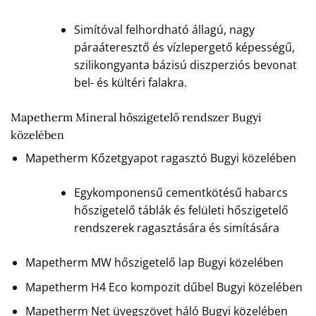
Simítóval felhordható állagú, nagy
páraáteresztő és vízlepergető képességű,
szilikongyanta bázisú diszperziós bevonat
bel- és kültéri falakra.
Mapetherm Mineral hőszigetelő rendszer Bugyi
közelében
Mapetherm Kőzetgyapot ragasztó Bugyi közelében
Egykomponensű cementkötésű habarcs
hőszigetelő táblák és felületi hőszigetelő
rendszerek ragasztására és simítására
Mapetherm MW hőszigetelő lap Bugyi közelében
Mapetherm H4 Eco kompozit dűbel Bugyi közelében
Mapetherm Net üvegszövet háló Bugyi közelében