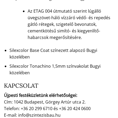
Az ETAG 004 útmutató szerint lúgálló
üvegszövet-háló vízzáró védő- és repedés
gátló rétegek, szigetelő bevonatok,
cementkötésű simító- és kiegyenlítő-
habarcsok megerősítésére.
Silexcolor Base Coat színezett alapozó Bugyi
közelében
Silexcolor Tonachino 1,5mm színvakolat Bugyi
közelében
KAPCSOLAT
Újpesti festéküzletünk elérhetőségei:
Cím: 1042 Budapest, Görgey Artúr utca 2.
Telefon: +36 20 299 6710 és +36 20 424 0600
E-mail: info@szintezisbau.hu