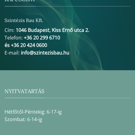
Szintézis Bau Kft.
Cím:
1046 Budapest, Kiss Ernő utca 2.
Telefon:
+36 20 299 6710
és +36 20 424 0600
E-mail:
info@szintezisbau.hu
NYITVATARTÁS
Hétfőtől-Péntekig: 6-17-ig
Szombat: 6-14-ig