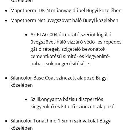
közelében
Mapetherm IDK-N műanyag dűbel Bugyi közelében
Mapetherm Net üvegszövet háló Bugyi közelében
Az ETAG 004 útmutató szerint lúgálló
üvegszövet-háló vízzáró védő- és repedés
gátló rétegek, szigetelő bevonatok,
cementkötésű simító- és kiegyenlítő-
habarcsok megerősítésére.
Silancolor Base Coat színezett alapozó Bugyi
közelében
Szilikongyanta bázisú diszperziós
kiegyenlítő és kitöltő színezett alapozó.
Silancolor Tonachino 1,5mm színvakolat Bugyi
közelében