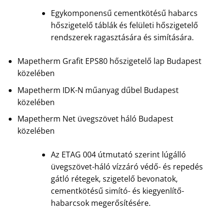
Egykomponensű cementkötésű habarcs
hőszigetelő táblák és felületi hőszigetelő
rendszerek ragasztására és simítására.
Mapetherm Grafit EPS80 hőszigetelő lap Budapest
közelében
Mapetherm IDK-N műanyag dűbel Budapest
közelében
Mapetherm Net üvegszövet háló Budapest
közelében
Az ETAG 004 útmutató szerint lúgálló
üvegszövet-háló vízzáró védő- és repedés
gátló rétegek, szigetelő bevonatok,
cementkötésű simító- és kiegyenlítő-
habarcsok megerősítésére.