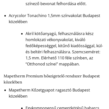
színező bevonat felhordása előtt.
Acrycolor Tonachino 1,5mm színvakolat Budapest
közelében
Akril kötőanyagú, felhasználásra kész
homlokzati vékonyvakolat, kiváló
fedőképességgel, kitűnő kiadóssággal, kül-
és beltéri felhasználásra. Szemcseméret:
1,5 mm. Elérhető 110 féle színben, az
“Otthonod színei” mappában.
Mapetherm Premium hőszigetelő rendszer Budapest
közelében
Mapetherm Kőzetgyapot ragasztó Budapest
közelében
Egykomponensű cementkötésű habarcs