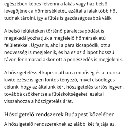
egészében képes felvenni a lakás vagy ház belső
levegőjének a hőmérsékletét, ezáltal a falak több hőt
tudnak tárolni, így a fűtés is gazdaságosabbá válik.
A belső felületeken történő páralecsapódást is
megakadályozhatjuk a megfelelő hőmérsékletű
felületekkel. Ugyanis, ahol a pára kicsapódik, ott a
nedvesség is megjelenik, és ha ez az állapot hosszú
távon fennmarad akkor ott a penészedés is megjelenik.
A hőszigeteléssel kapcsolatban a minőség és a munka
kivitelezése is igen fontos tényező, mivel elsődleges
célunk, hogy az általunk kért hőszigetelés tartós legyen,
továbbá csökkentse a fűtésköltségeket, ezáltal
visszahozza a hőszigetelés árát.
Hőszigetelő rendszerek Budapest közelében
A hőszigetelő rendszereknek az alábbi két fajtája az,