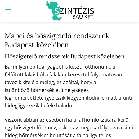
Skip
to
content
Mapei és hőszigetelő rendszerek
Budapest közelében
Hőszigetelő rendszerek Budapest közelében
Bármilyen építőanyagból is készül otthonunk, a
felfűtött lakásból a falakon keresztül folyamatosan
távozik kifelé a meleg, és azáltal, hogy a
különböző hőmérsékletű helyiségek
léghőmérséklete igyekszik kiegyenlítődni, emiatt a kinti
hideg igyekszik befelé haladni.
Viszont abban az esetben ha a fal homlokzatára kerül
egy hőszigetelő lemez, akkor az megakadályozza a kinti
hideg hőmérséklet bejutását a falba. Így teljes