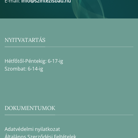
E-mail:
info@szintezisbau.hu
NYITVATARTÁS
Hétfőtől-Péntekig: 6-17-ig
Szombat: 6-14-ig
DOKUMENTUMOK
Adatvédelmi nyilatkozat
Általános Szerződési Feltételek